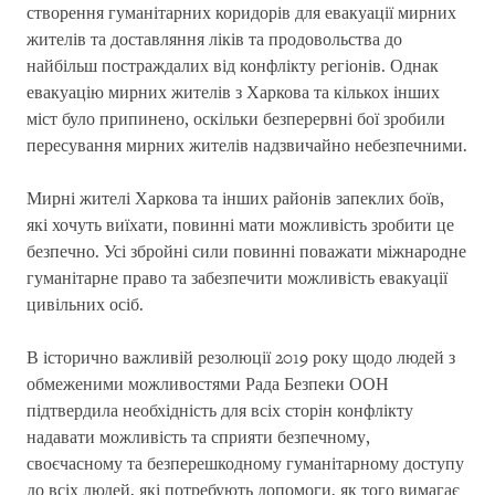
створення гуманітарних коридорів для евакуації мирних
жителів та доставляння ліків та продовольства до
найбільш постраждалих від конфлікту регіонів. Однак
евакуацію мирних жителів з Харкова та кількох інших
міст було припинено, оскільки безперервні бої зробили
пересування мирних жителів надзвичайно небезпечними.
Мирні жителі Харкова та інших районів запеклих боїв,
які хочуть виїхати, повинні мати можливість зробити це
безпечно. Усі збройні сили повинні поважати міжнародне
гуманітарне право та забезпечити можливість евакуації
цивільних осіб.
В історично важливій резолюції 2019 року щодо людей з
обмеженими можливостями Рада Безпеки ООН
підтвердила необхідність для всіх сторін конфлікту
надавати можливість та сприяти безпечному,
своєчасному та безперешкодному гуманітарному доступу
до всіх людей, які потребують допомоги, як того вимагає