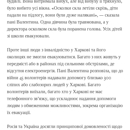
будівлі. Вона витримала вибух, але від вибуху її тряхнуло,
було вибито усі вікна. «Осколки скла летіли скрізь, діти
падали на підлогу, вони були дуже налякані», — сказала
пані Валентина. Одна дівчина була травмована, а у
директора осколком скла була поранена голова. Усіх дітей
зі школи евакуювали.
Проте інші люди з інвалідністю у Харкові та його
околицях не змогли евакуюватися. Багато з них живуть у
передмісті або в районах під сильними обстрілами, де
відсутня електроенергія. Пані Валентина розповіла, що до
війни 45 волонтерів надавали допомогу близько 300
сліпих або слабозорих людей у Харкові. Багато
волонтерів виїхали, багато хто у ​​Харкові не має
телефонного зв’язку, що ускладнює надання допомоги
людям з обмеженими можливостями, зокрема організацію
їх евакуації.
Росія та Україна досягли принципової домовленості щодо