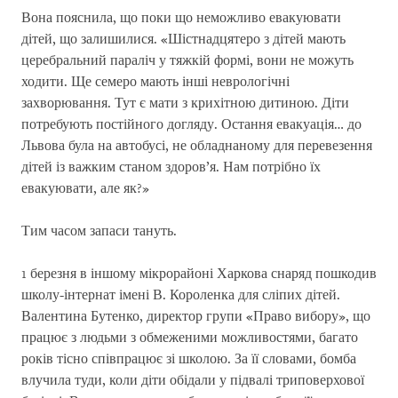
Вона пояснила, що поки що неможливо евакуювати
дітей, що залишилися. «Шістнадцятеро з дітей мають
церебральний параліч у тяжкій формі, вони не можуть
ходити. Ще семеро мають інші неврологічні
захворювання. Тут є мати з крихітною дитиною. Діти
потребують постійного догляду. Остання евакуація… до
Львова була на автобусі, не обладнаному для перевезення
дітей із важким станом здоров’я. Нам потрібно їх
евакуювати, але як?»
Тим часом запаси тануть.
1 березня в іншому мікрорайоні Харкова снаряд пошкодив
школу-інтернат імені В. Короленка для сліпих дітей.
Валентина Бутенко, директор групи «Право вибору», що
працює з людьми з обмеженими можливостями, багато
років тісно співпрацює зі школою. За її словами, бомба
влучила туди, коли діти обідали у підвалі триповерхової