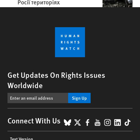
Росії територіях
Get Updates On Rights Issues
Worldwide
Sign Up
BlueSky
X
Facebook
YouTube
Instagr
Linke
Tik
Connect With Us
Footer
Text Version