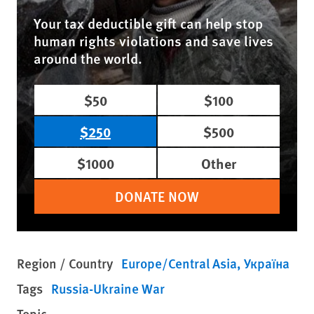
Your tax deductible gift can help stop
human rights violations and save lives
around the world.
$50
$100
$250
$500
$1000
Other
DONATE NOW
Region / Country
Europe/Central Asia
Україна
Tags
Russia-Ukraine War
Topic