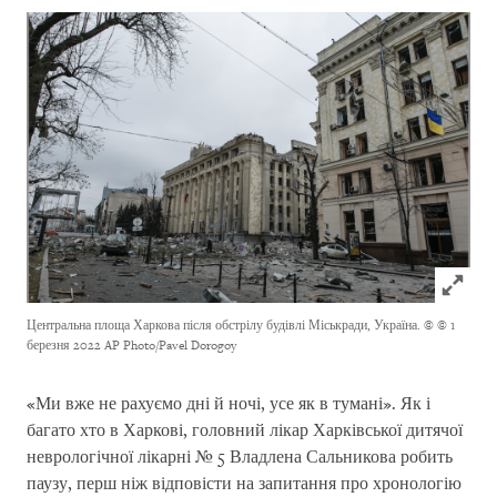
Click to
Центральна площа Харкова після обстрілу будівлі Міськради, Україна.
© © 1
березня 2022 AP Photo/Pavel Dorogoy
«Ми вже не рахуємо дні й ночі, усе як в тумані». Як і
багато хто в Харкові, головний лікар Харківської дитячої
неврологічної лікарні № 5 Владлена Сальникова робить
паузу, перш ніж відповісти на запитання про хронологію