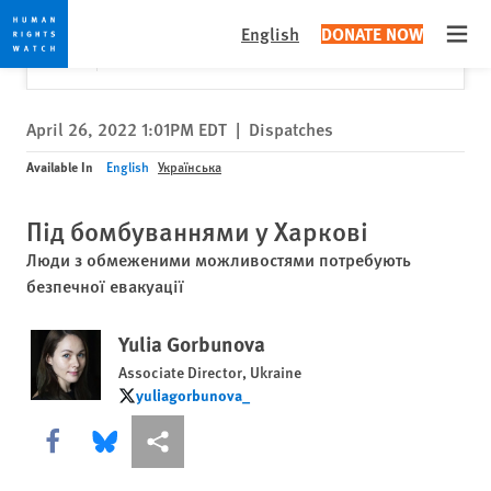
Skip
Skip
Close
Would you like to read this page in English?
✕
English
DONATE NOW
to
to
Open
Yes
No, don't ask again
cookie
main
privacy
content
notice
April 26, 2022 1:01PM EDT
|
Dispatches
Available In
English
Українська
Під бомбуваннями у Харкові
Люди з обмеженими можливостями потребують
безпечної евакуації
Yulia Gorbunova
Associate Director, Ukraine
yuliagorbunova_
yuliagorbunova_
Share this via Facebook
Share this via Bluesky
Share this via Поділитися