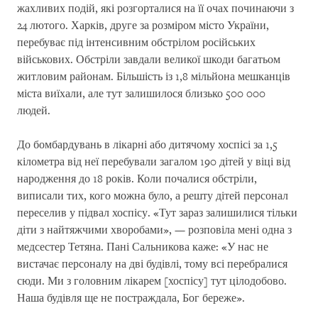
жахливих подій, які розгорталися на її очах починаючи з
24 лютого. Харків, друге за розміром місто України,
перебуває під інтенсивним обстрілом російських
військових. Обстріли завдали великої шкоди багатьом
житловим районам. Більшість із 1,8 мільйона мешканців
міста виїхали, але тут залишилося близько 500 000
людей.
До бомбардувань в лікарні або дитячому хоспісі за 1,5
кілометра від неї перебували загалом 190 дітей у віці від
народження до 18 років. Коли почалися обстріли,
виписали тих, кого можна було, а решту дітей персонал
переселив у підвал хоспісу. «Тут зараз залишилися тільки
діти з найтяжчими хворобами», — розповіла мені одна з
медсестер Тетяна. Пані Сальникова каже: «У нас не
вистачає персоналу на дві будівлі, тому всі перебралися
сюди. Ми з головним лікарем [хоспісу] тут цілодобово.
Наша будівля ще не постраждала, Бог береже».