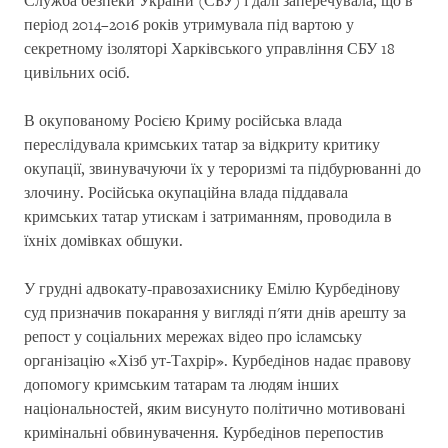
Служба безпеки України (СБУ) і далі заперечувала, що в
період 2014–2016 років утримувала під вартою у
секретному ізоляторі Харківського управління СБУ 18
цивільних осіб.
В окупованому Росією Криму російська влада
переслідувала кримських татар за відкриту критику
окупації, звинувачуючи їх у тероризмі та підбурюванні до
злочину. Російська окупаційна влада піддавала
кримських татар утискам і затриманням, проводила в
їхніх домівках обшуки.
У грудні адвокату-правозахиснику Емілю Курбедінову
суд призначив покарання у вигляді п'яти днів арешту за
репост у соціальних мережах відео про ісламську
організацію «Хізб ут-Тахрір». Курбедінов надає правову
допомогу кримським татарам та людям інших
національностей, яким висунуто політично мотивовані
кримінальні обвинувачення. Курбедінов перепостив