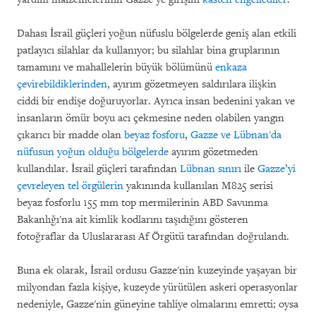
Dahası İsrail güçleri yoğun nüfuslu bölgelerde geniş alan etkili
patlayıcı silahlar da kullanıyor; bu silahlar bina gruplarının
tamamını ve mahallelerin büyük bölümünü
enkaza
çevirebildiklerinden,
ayırım gözetmeyen saldırılara ilişkin
ciddi bir endişe doğuruyorlar. Ayrıca insan bedenini yakan ve
insanların ömür boyu acı çekmesine neden olabilen yangın
çıkarıcı bir madde olan
beyaz fosforu
,
Gazze ve Lübnan'da
nüfusun yoğun olduğu bölgelerde
ayırım gözetmeden
kullandılar. İsrail güçleri tarafından
Lübnan sınırı
ile
Gazze’yi
çevreleyen tel örgülerin
yakınında kullanılan M825 serisi
beyaz fosforlu 155 mm top mermilerinin ABD Savunma
Bakanlığı'na ait kimlik kodlarını taşıdığını gösteren
fotoğraflar da Uluslararası Af Örgütü tarafından doğrulandı.
Buna ek olarak, İsrail ordusu Gazze'nin kuzeyinde yaşayan bir
milyondan fazla kişiye, kuzeyde yürütülen askeri operasyonlar
nedeniyle, Gazze'nin güneyine tahliye olmalarını emretti; oysa