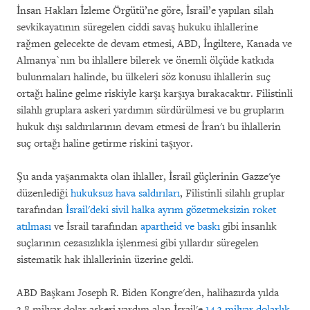
İnsan Hakları İzleme Örgütü’ne göre, İsrail’e yapılan silah
sevkikayatının süregelen ciddi savaş hukuku ihlallerine
rağmen gelecekte de devam etmesi, ABD, İngiltere, Kanada ve
Almanya`nın bu ihlallere bilerek ve önemli ölçüde katkıda
bulunmaları halinde, bu ülkeleri söz konusu ihlallerin suç
ortağı haline gelme riskiyle karşı karşıya bırakacaktır. Filistinli
silahlı gruplara askeri yardımın sürdürülmesi ve bu grupların
hukuk dışı saldırılarının devam etmesi de İran'ı bu ihlallerin
suç ortağı haline getirme riskini taşıyor.
Şu anda yaşanmakta olan ihlaller, İsrail güçlerinin Gazze'ye
düzenlediği
hukuksuz hava saldırıları
, Filistinli silahlı gruplar
tarafından
İsrail'deki sivil halka ayrım gözetmeksizin roket
atılması
ve İsrail tarafından
apartheid ve baskı
gibi insanlık
suçlarının cezasızlıkla işlenmesi gibi yıllardır süregelen
sistematik hak ihlallerinin üzerine geldi.
ABD Başkanı Joseph R. Biden Kongre'den, halihazırda yılda
3.8 milyar dolar askeri yardım alan İsrail'e
14.3 milyar dolarlık