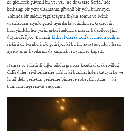
ne gidilecek güvenli bir yer var, ne de Gazze Şeridi`nde
herhangi bir yere ulaşmanın güvenli bir yolu bulunuyor.
Yakında bir saldırı yapılacağına ilişkin somut ve belirli
uyarılardan ziyade genel uyarılarla yetinilmesi, Gazze'nin
kuzeyindeki her yerin askeri saldırıya maruz kalabileceğini
düşündürüyor. Bu emir
kitlesel olarak zorla yerinden edilme
riskini de beraberinde getiriyor ki bu bir savaş suçudur. İsrail
ayrıca sınır kapılarını da kaçmak isteyenlere kapattı.
Hamas ve Filistinli diğer silahlı gruplar kasıtlı olarak sivilleri
öldürdüler, sivil rehineler aldılar ki bunları halen tutuyorlar ve
İsrail’deki yerleşim yerlerine binlerce roket fırlattılar — ki
bunların hepsi savaş suçudur.