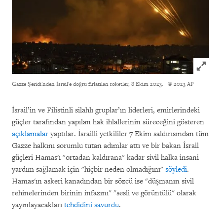
Click to
Gazze Şeridi'nden İsrail'e doğru fırlatılan roketler, 8 Ekim 2023.
© 2023 AP
İsrail’in ve Filistinli silahlı gruplar’ın liderleri, emirlerindeki
güçler tarafından yapılan hak ihlallerinin süreceğini gösteren
açıklamalar
yaptılar. İsrailli yetkililer 7 Ekim saldırısından tüm
Gazze halkını sorumlu tutan adımlar attı ve bir bakan İsrail
güçleri Hamas'ı "ortadan kaldırana" kadar sivil halka insani
yardım sağlamak için "hiçbir neden olmadığını"
söyledi
.
Hamas'ın askeri kanadından bir sözcü ise "düşmanın sivil
rehinelerinden birinin infazını" "sesli ve görüntülü" olarak
yayınlayacakları
tehdidini savurdu
.