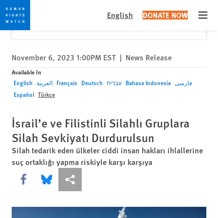
Skip
Skip
Close
Would you like to read this page in English?
✕
English
DONATE NOW
to
to
Open
Yes
No, don't ask again
cookie
main
privacy
content
notice
November 6, 2023 1:00PM EST
|
News Release
Available In
English
العربية
Français
Deutsch
עברית
Bahasa Indonesia
فارسی
Español
Türkçe
İsrail’e ve Filistinli Silahlı Gruplara
Silah Sevkiyatı Durdurulsun
Silah tedarik eden ülkeler ciddi insan hakları ihlallerine
suç ortaklığı yapma riskiyle karşı karşıya
Share this via Facebook
Share this via Bluesky
More sharing options