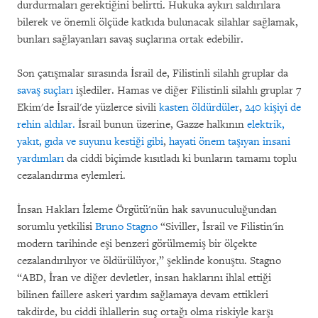
durdurmaları gerektiğini belirtti. Hukuka aykırı saldırılara
bilerek ve önemli ölçüde katkıda bulunacak silahlar sağlamak,
bunları sağlayanları savaş suçlarına ortak edebilir.
Son çatışmalar sırasında İsrail de, Filistinli silahlı gruplar da
savaş suçları
işlediler. Hamas ve diğer Filistinli silahlı gruplar 7
Ekim'de İsrail'de yüzlerce sivili
kasten öldürdüler
,
240 kişiyi de
rehin aldılar.
İsrail bunun üzerine, Gazze halkının
elektrik,
yakıt, gıda ve suyunu kestiği gibi
,
hayati önem taşıyan insani
yardımları
da ciddi biçimde kısıtladı ki bunların tamamı toplu
cezalandırma eylemleri.
İnsan Hakları İzleme Örgütü'nün hak savunuculuğundan
sorumlu yetkilisi
Bruno Stagno
“Siviller, İsrail ve Filistin'in
modern tarihinde eşi benzeri görülmemiş bir ölçekte
cezalandırılıyor ve öldürülüyor,” şeklinde konuştu. Stagno
“ABD, İran ve diğer devletler, insan haklarını ihlal ettiği
bilinen faillere askeri yardım sağlamaya devam ettikleri
takdirde, bu ciddi ihlallerin suç ortağı olma riskiyle karşı