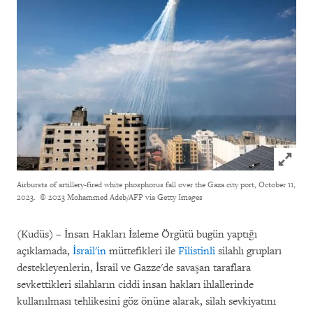
Click to
Airbursts of artillery-fired white phosphorus fall over the Gaza city port, October 11,
2023.
© 2023 Mohammed Adeb/AFP via Getty Images
(Kudüs) – İnsan Hakları İzleme Örgütü bugün yaptığı
açıklamada,
İsrail'in
müttefikleri ile
Filistinli
silahlı grupları
destekleyenlerin, İsrail ve Gazze'de savaşan taraflara
sevkettikleri silahların ciddi insan hakları ihlallerinde
kullanılması tehlikesini göz önüne alarak, silah sevkiyatını