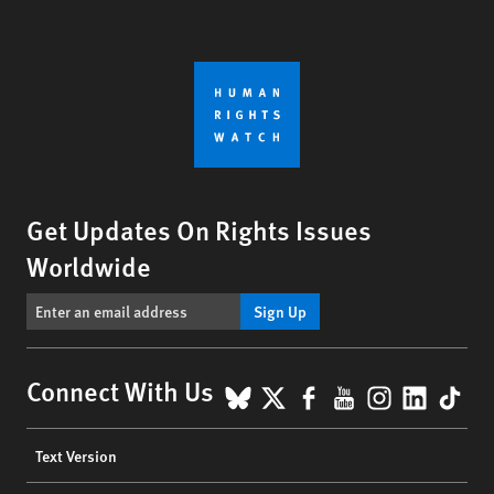
Get Updates On Rights Issues
Worldwide
Sign Up
BlueSky
X
Facebook
YouTube
Instagr
Linke
Tik
Connect With Us
Footer
Text Version
menu