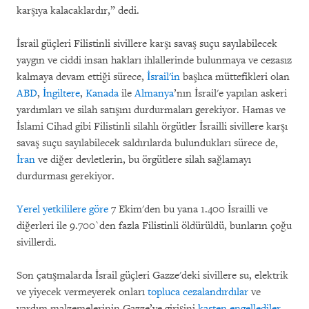
karşıya kalacaklardır,” dedi.
İsrail güçleri Filistinli sivillere karşı savaş suçu sayılabilecek
yaygın ve ciddi insan hakları ihlallerinde bulunmaya ve cezasız
kalmaya devam ettiği sürece,
İsrail'in
başlıca müttefikleri olan
ABD
,
İngiltere
,
Kanada
ile
Almanya
’nın İsrail'e yapılan askeri
yardımları ve silah satışını durdurmaları gerekiyor. Hamas ve
İslami Cihad gibi Filistinli silahlı örgütler İsrailli sivillere karşı
savaş suçu sayılabilecek saldırılarda bulundukları sürece de,
İran
ve diğer devletlerin, bu örgütlere silah sağlamayı
durdurması gerekiyor.
Yerel yetkililere göre
7 Ekim'den bu yana 1.400 İsrailli ve
diğerleri ile 9.700`den fazla Filistinli öldürüldü, bunların çoğu
sivillerdi.
Son çatışmalarda İsrail güçleri Gazze'deki sivillere su, elektrik
ve yiyecek vermeyerek onları
topluca cezalandırdılar
ve
yardım malzemelerinin Gazze’ye girişini
kasten engellediler
.