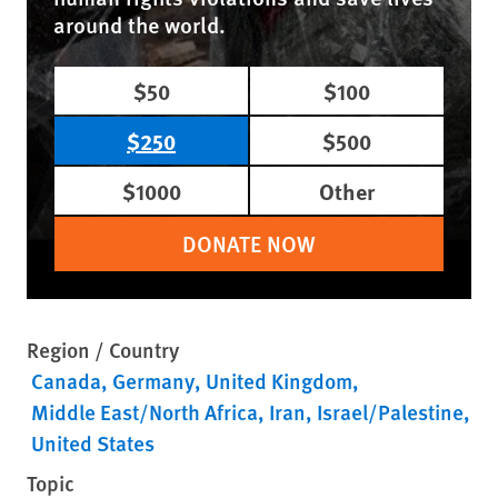
around the world.
$50
$100
$250
$500
$1000
Other
DONATE NOW
Region / Country
Canada
Germany
United Kingdom
Middle East/North Africa
Iran
Israel/Palestine
United States
Topic