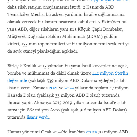
daha silah satışını onaylamasını istedi. 2 Kasım'da ABD
Temsilciler Meclisi bu askeri yardımın İsrail'e sağlanmasına
olanak verecek bir kanun tasarısını kabul etti. 7 Ekim'den bu
yana ABD, diğer silahların yanı sıra Küçük Çaplı Bombalar,
Müşterek Doğrudan Saldırı Mühimmatı (JDAM) güdüm
kitleri, 155 mm top mermileri ve bir milyon mermi sevk etti ya
da sevk etmeyi planladığını açıkladı.
Birleşik Krallık 2015 yılından bu yana İsrail kuvvetlerine uçak,
bomba ve mühimmat da dâhil olmak üzere
442 milyon Sterlin
değerinde
(yaklaşık 539 milyon ABD Dolarına eşdeğer) silah
lisansı verdi. Kanada
2021
ve
2022
yıllarında toplam 47 milyon
Kanada Doları (yaklaşık 33 milyon ABD Doları) tutarında
ihracat yaptı. Almanya 2015-2019 yılları arasında İsrail'e silah
satışı için 862 milyon Avro (yaklaşık 916 milyon ABD Doları)
tutarında
lisans verdi
.
Hamas yönetimi Ocak 2022'de İran'dan
en az
70 milyon ABD