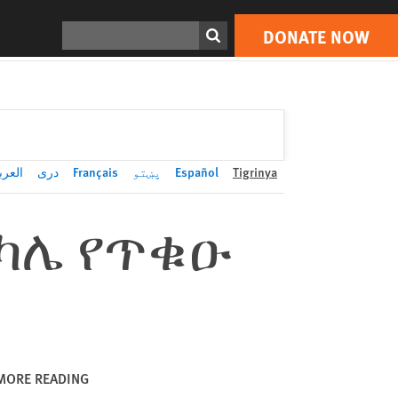
DONATE NOW
Print
Search
DONATE NOW
العرب
دری
Français
پښتو
Español
Tigrinya
 ካሌ የጥቁዑ
MORE READING