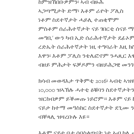
ከምዝኸበቡዎምን፡ ኣብ ብዙሕ
ኣጋጣሚታት ድማ፡ እቶም ራዮት ፖሊስ
ነቶም ስደተኛታት ሓይሊ ተጠቂሞም
ምስቶም ሰራሕተኛታት ናይ ገበርቲ ሰናይ 
መግቢ' ውን ካብ ኢድ ሰራሕተኛታት ደፊኦም
ረድኤት ሰራሕተኛታት ነዚ ተግባራት እዚ 
እዋን፡ እቶም ፓሊስ ንቴሌፎኖም ንሓጺር እ
ብዘይ ምሕታት ፍቓዶምን ብዘይሕጋዊ መን
ክሳብ መወዳእታ ጥቅምቲ 2016፡ ኣብቲ ኣዝ
10,000 ዝኣኽሉ ሓተቲ ዕቑባን ስደተኛታት
ዝርከብዎም ይቕመጡ ነይሮም። እቶም ናይ 
ናይታ ከተማ መዓስከር ስደተኛታት ደጊሙ 
ብቐጻሊ ዝዛረቡሉ እዩ።
እቶም ናይቲ ቦታ ሰበስልጣናት ነቲ ኣብ ካሌ