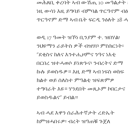
መሕጸቢ ቀረባት ኣብ ውሽጢ 10 መዓልታት 
ነዚ ውሳነ እዚ ይግባይ ብምባል ጥርዓኖም ብ
ጥርዓኖም ድማ ኣብ ቤት ፍርዲ ንዕለት 28 
ወዲ 17 ዓመት ዝኾነ ቢንያም ተ. ዝበሃል፡
ንህዩማን ራይትስ ዎች ብዝሃቦ ምስክርነት፡
"ደቂስና ከለና እንተሒዞምና ንዓና ነእቲ
በርበረ ዝተሓወሶ ይነጽጉና፡ ንብረትና ድማ
ኩሉ ይወስዱዎ። እዚ ድማ ኣብ ነፍስ ወከፍ
ክልተ ወይ ሰለስተ ምዓልቲ ዝፍጽምዎ
ተግባራት እዩ። ሃንደበት መጺኦም ኮበርታና
ይወስዱልና" ይብል።
ኣብ ሓደ እዋን ሰራሕተኛታት ረድኤት
ከምዝሓበሩዎ፡ ብረት ዝዓጠቑ ጉጀለ