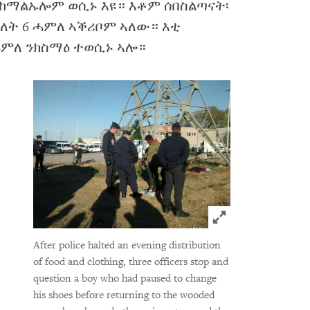
ከማልኡሎም ወሲኑ እዩ። እቶም ሰበስልጣናት፡
ዕለት 6 ሓምለ ኣቕሪቦም ኣለው። እቲ
ሓምለ ንክስማዕ ተወሲኑ ኣሎ።
Click to expand 
After police halted an evening distribution
of food and clothing, three officers stop and
question a boy who had paused to change
his shoes before returning to the wooded