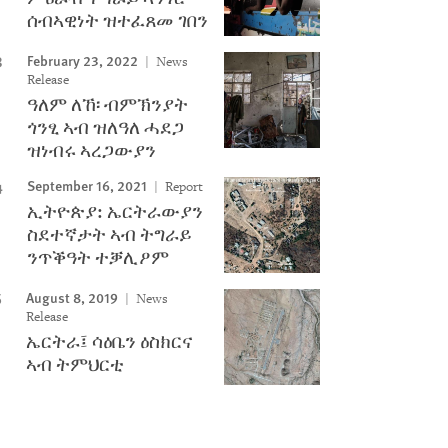
ሰብኣዊነት ዝተፈጸመ ገበን
February 23, 2022
News
Release
ዓለም ለኸ፡ ብምኽንያት
ጎንፂ ኣብ ዝለዓለ ሓደጋ
ዝነብሩ ኣረጋውያን
September 16, 2021
Report
ኢትዮጵያ: ኤርትራውያን
ስደተኛታት ኣብ ትግራይ
ንጥቕዓት ተቓሊዖም
August 8, 2019
News
Release
ኤርትራ፤ ሳዕቤን ዕስክርና
ኣብ ትምህርቲ