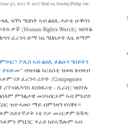
 June 30, 2017.
© 2017 Mail on Sunday/Philip Ide
) ቀጻሊ ዝኾነ ግህሰት ኣብ ልዕሊ ሓተቲ ዑቕባን
ስ ዎች (Human Rights Watch) ዝበሃል
ልጣን ፈረንሳ ድማ ነዚ ግህሰታት እዚ ጸማም
 ምንባር'፡ ፓሊስ ኣብ ልዕሊ ቆልዑን ዓበይትን
ት ይፍጽሙ
" ብዝብል ኣርእስቲ ዝወጸ ጸብጻብ
ቶም ናይ ፈረንሳ ራዮት (Compagnies
(ካምፔኝ ሪፐብሊካንስ ደሰክዩሪቲ - ሲራስ) ዝበሃሉ
ብሰላም ምዓልታዊ መነባብርኦም ኣብ ምክያድ
ርበር ዝተሓወሶ ማይ ብምንጻግ የሳቕዩ።
እቶም ስደተኛታት ነቲ ቦታ መሪርዎም ክኸዱ
ንቶምን ምህጋር ጥራይ ከይኣኽሎም ኣብ