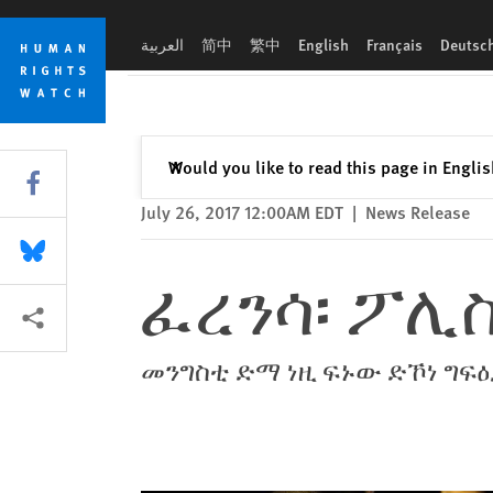
Skip
Skip
ፈረንሳ፡ ፖሊስ ንስደተኛታት ኣብ ካሌ የጥቁዑ
to
to
العربية
简中
繁中
English
Français
Deutsc
cookie
main
privacy
content
notice
Close
Would you like to read this page in Engli
✕
Share this via Facebook
July 26, 2017 12:00AM EDT
|
News Release
Share this via Bluesky
ፈረንሳ፡ ፖሊ
More sharing options
መንግስቲ ድማ ነዚ ፍኑው ድኾነ ግፍ