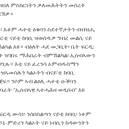
 ዝበለ ምስክርነትን ቃለመሕትትን መሰረት
ሪኽዎ።
ጾ፡ እቶም ሓተቲ ዕቁባን ስደተኛታትን ብብዝሒ
ርቲ ናይቲ ከባቢ ዝወሰዱዎ ግብረ መልሲ ናይ
ልካል እዩ። ብዕለት ሓደ መጋቢት፡ ቤት ፍርዲ:
ዛት ዝገበሩ ማሕበራት ብምኽልካል፡ ኢሰብኣውን
ጋጊጹ። እቲ ናይ ፈረንሳ ኦምብዱስማን
 ዝኣመሰሉን ካልኦትን ብናይ'ቲ ከባቢ
ፍ። ንሶም ኣብ ልዕሊ ሓተቲ ዑቕባን
ባራት "ኢሰብኣዊ ኣተሓሕዛ ወዲሰብ" እዩ
ት ፍርዲ ውሳነ፡ ንሰበስልጣን ናይቲ ከባቢ፡ ነቶም
ይኒ-ምድሪን ካልኦት ናይ ነብሲን ክዳውንትን