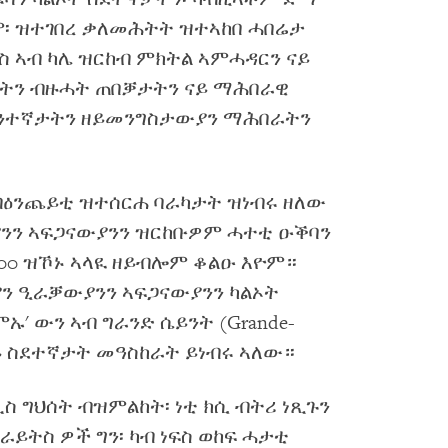
ም፡ ዝተገበረ ቃለመሕትት ዝተኣከበ ሓበሬታ
ስ ኣብ ካሌ ዝርከብ ምክትል ኣምሓዳርን ናይ
ፍትን ብዙሓት ጠበቓታትን ናይ ማሕበራዊ
ለንተኛታትን ዘይመንግስታውያን ማሕበራትን
 ብዕንጨይቲ ዝተሰርሐ ባራካታት ዝነብሩ ዘለው
ን ኣፍጋናውያንን ዝርከቡዎም ሓተቲ ዑቕባን
200 ዝኾኑ ኣላዪ ዘይብሎም ቆልዑ እዮም።
ያን ዒራቓውያንን ኣፍጋናውያንን ካልኦት
ኡ' ውን ኣብ ግራንድ ሴይንት (Grande-
ናይ ስደተኛታት መዓስከራት ይነብሩ ኣለው።
ሊስ ግህሰት ብዝምልከት፡ ነቲ ክሲ ብትሪ ነጺጉን
 ራይትስ ዎች ግን፡ ካብ ነፍስ ወከፍ ሓታቲ