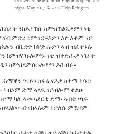
area where he and other migrants spend the
night, May 2017.
© 2017 Help Refugees
ማሕበራት ንከይራኸቡ ከምዝኸልእዎምን ነቲ
 ናብ ምድሪ ከምዝደፍእዎን እዮ እቶም ናይ
ክስእሉን ብቪድዮ ክቐድሑዎን ኣብ ዝፈተኑሉ
ዋን ከምዝሃገሩሎምን፡ ነቲ ዝቀድሑዎ ነገራት
ገዲን ከምዝደምሰሱሎምን ይሕብሩ።
ዩ ሕማቕን ግናይን ክፋል ናይታ ከተማ ክሳብ
ን፡ ካብኦም ድማ ኣላዪ ዘይብሎም ቆልዑ
ከተማ ካሌ ኣመሓደርቲ ድማ፡ ኣብቲ ጫፍ
ንከይህልው ብዝከኣሎም ክቃለሱ ምዃኖም
 መዓስከር ሓተቲ ዑቕባ ወይ ዕቑባ ክሕተተሉ