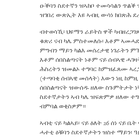
ዑቕባን ስደተኛን ዝኣከቦ ተመሳሳልን ጥልቕ
ዝገበረ ውጽኢት እዩ ኣብዚ ውሳነ ክበጽሕ ደ
ብተወሳኺ፡ ህዩማን ራይትስ ዋች ካብዘረጋገ
ቁጽሪ ናብ ካሌ ምስተመለሱ፡ እቶም ኣመሓደ
ምግብን ማይን ካልእ መሰረታዊ ነገራትን ምኽ
እቶም ሰበስልጣናት ነቶም ናይ ሰብኣዊ ሓገ
ሕስረትን ዝመልኦ ተግባር ከምዝፈጸሙ ኣረ
(ተጣባቂ ሰብኣዊ መሰላት) እውን ነዚ ከምዚ
ሰበስልጣናት ዝውሰዱ ዘለው ስጉምትታት ነቒ
ስደተኛታትን ኣብ ካሌ ዝፍጽምዎ ዘለው ተግ
ብምባል ወቂስዎም።
ኣብቲ ናይ ካልኣይ፡ ናይ ዕለት 26 ሰነ ናይ ቤ
ሓተቲ ዕቑባን ስደተኛታትን ዝስተ ማይን፡ ዓ