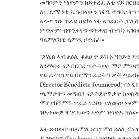
መግቦምን ማዮምን ከይተረፈ እቲ ናይ በርበ
እዚ ድማ ነቲ ኢሰብኣውን ገፋዒ ተግባራትን
ኣሎ። ንሱ ጥራይ ዘይኮነ ነቲ ኣሰራርሓ ፓሊ
ምጥቃም ብጥንቃቐን ፍትሓዊ ብዝኾነ ኣገባብ
ዓለምለኻዊ ልምዲ ይጥሕስ።
"ፖሊስ ኣብ ልዕሊ ቆልዑት ይኹኑ ዓበይቲ 
እንዳነበሩ ናይ በርበረ ዝተሓወሶ ማይ ምንጻግ
ናይ ፈረንሳ ናይ ህዩማን ራይትስ ዎች ዳይረ
Director Bénédicte Jeannerod)
በነዲክ
ጫማታትን መግብን ናይ ስደተኛታት ክወስዱ
ሞያ የከሻምሹ ጥራይ ዘይኮኑ ዘለውስ፡ ነ
ዝኣተውዎ ሞያ እውን እዮም ዝጎድኡ ዘለው.
እቲ ጸብጻብ፡ ብሓምለ 2017 ምስ ልዕሊ 60 ዝ
ዱንክርክን (Dunkerque) ዝርከቡ ሓተቲ 