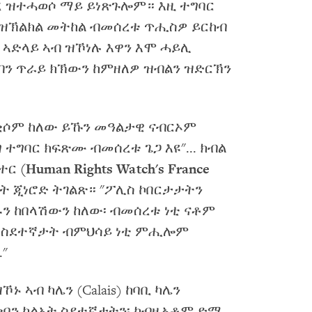
ረ ዝተሓወሶ ማይ ይነጽጉሎም። እዚ ተግባር
 ዝኽልክል መትከል ብመሰረቱ ጥሒስዎ ይርከብ
ስ ኣድላይ ኣብ ዝኾነሉ እዋን እሞ ሓይሊ
ን ጥራይ ክኽውን ከምዘለዎ ዝብልን ዝድርኽን
ደቂሶም ከለው ይኹን መዓልታዊ ናብርኦም
 ተግባር ክፍጽሙ ብመሰረቱ ጌጋ እዩ"... ክብል
ክተር
(Human Rights Watch's France
ት ጂነሮድ ትገልጽ። "ፖሊስ ኮበርታታትን
ን ከበላሽውን ከለው፡ ብመሰረቱ ነቲ ናቶም
ቶም ስደተኛታት ብምህሳይ ነቲ ምሒሎም
"
ኾኑ ኣብ ካሌን (Calais) ከባቢ ካሌን
ዕቁባን ካልኦት ስደተኛታትን፡ ካብዚኣቶም ድማ