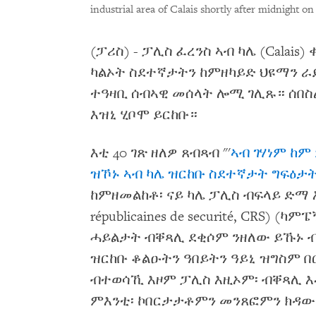
industrial area of Calais shortly after midnight on
(ፓሪስ) - ፓሊስ ፈረንስ ኣብ ካሌ (Calais
ካልኦት ስደተኛታትን ከምዘካይድ ህዩማን ራይት
ተዓዛቢ ሰብኣዊ መሰላት ሎሚ ገሊጹ። ሰበስ
እዝኒ ሂቦሞ ይርከቡ።
እቲ 40 ገጽ ዘለዎ ጸብጻብ "'
ኣብ ገሃነም ከም
ዝኾኑ ኣብ ካሌ ዝርከቡ ስደተኛታት ግፍዕታ
ከምዘመልከቶ፡ ናይ ካሌ ፓሊስ ብፍላይ ድማ እ
républicaines de securité, CRS) 
ሓይልታት ብቐጻሊ ደቂሶም ንዘለው ይኹኑ 
ዝርከቡ ቆልዑትን ዓበይትን ዓይኒ ዝግስም በ
ብተወሳኺ እዞም ፓሊስ እዚኦም፡ ብቐጻሊ 
ምእንቲ፡ ኮበርታታቶምን መንጸፎምን ክዳው