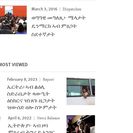
March 3, 2016
Dispatches
ወግዓዊ መግለጺ፦ ሜላታት
ዴንማርክ ኣብ ምዕጋት
ስደተኛታት
MOST VIEWED
February 9, 2023
Report
ኤርትራ፡ ኣብ ልዕሊ
ስድራቤታት ጻውዒት
ዕስክርና ዝነጸጉ ዜጋታት
ዝውሰድ ዘሎ ስጕምታት
Image
April 6, 2022
News Release
ኢትዮጵያ፦ ኣብ ዞባ
ምዕራብ ትግራይ ኣንፃር