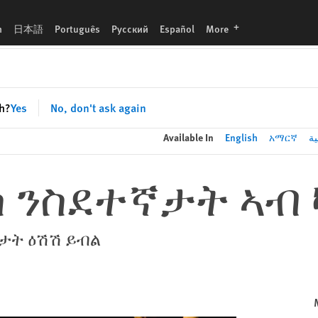
languages
h
日本語
Português
Русский
Español
More
sh?
Yes
No, don't ask again
Available In
English
አማርኛ
ية
ስ ንስደተኛታት ኣብ
ዕታት ዕሽሽ ይብል