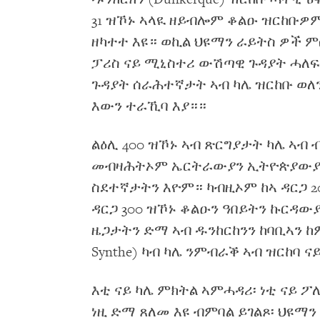
31 ዝኾኑ ኣላዪ ዘይብሎም ቆልዑ ዝርከቡዎ
ዘካተተ እዩ። ወኪል ህዩማን ራይትስ ዎች ም
ፓሪስ ናይ ሚኒስተሪ ውሽጣዊ ጉዳያት ሓለ
ጉዳያት ሰራሕተኛታት ኣብ ካሌ ዝርከቡ ወ
እውን ተራኺባ እያ።።
ልዕሊ 400 ዝኾኑ ኣብ ጽርግያታት ካሌ ኣብ
መብዛሕትኦም ኤርትራውያን ኢትዮጵያውያን
ስደተኛታትን እዮም። ካብዚኦም ከኣ ዳርጋ 
ዳርጋ 300 ዝኾኑ ቆልዑን ዓበይትን ኩርዳው
ዜጋታትን ድማ ኣብ ዱንከርከንን ከባቢኣን ከም
Synthe) ካብ ካሌ ንምብራቕ ኣብ ዝርከባ 
እቲ ናይ ካሌ ምክትል ኣምሓዳሪ፡ ነቲ ናይ ፖ
ነዚ ድማ ጸለመ እዩ ብምባል ይገልጾ፡ ህዩማን