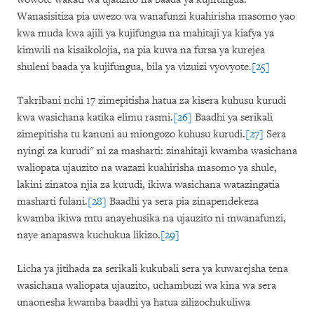
Wanasisitiza pia uwezo wa wanafunzi kuahirisha masomo yao
kwa muda kwa ajili ya kujifungua na mahitaji ya kiafya ya
kimwili na kisaikolojia, na pia kuwa na fursa ya kurejea
shuleni baada ya kujifungua, bila ya vizuizi vyovyote.
[25]
Takribani nchi 17 zimepitisha hatua za kisera kuhusu kurudi
kwa wasichana katika elimu rasmi.
[26]
Baadhi ya serikali
zimepitisha tu kanuni au miongozo kuhusu kurudi.
[27]
Sera
nyingi za kurudi" ni za masharti: zinahitaji kwamba wasichana
waliopata ujauzito na wazazi kuahirisha masomo ya shule,
lakini zinatoa njia za kurudi, ikiwa wasichana watazingatia
masharti fulani.
[28]
Baadhi ya sera pia zinapendekeza
kwamba ikiwa mtu anayehusika na ujauzito ni mwanafunzi,
naye anapaswa kuchukua likizo.
[29]
Licha ya jitihada za serikali kukubali sera ya kuwarejsha tena
wasichana waliopata ujauzito, uchambuzi wa kina wa sera
unaonesha kwamba baadhi ya hatua zilizochukuliwa