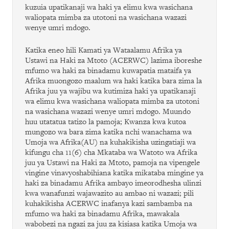
kuzuia upatikanaji wa haki ya elimu kwa wasichana
waliopata mimba za utotoni na wasichana wazazi
wenye umri mdogo.
Katika eneo hili Kamati ya Wataalamu Afrika ya
Ustawi na Haki za Mtoto (ACERWC) lazima iboreshe
mfumo wa haki za binadamu kuwapatia mataifa ya
Afrika muongozo maalum wa haki katika bara zima la
Afrika juu ya wajibu wa kutimiza haki ya upatikanaji
wa elimu kwa wasichana waliopata mimba za utotoni
na wasichana wazazi wenye umri mdogo. Muundo
huu utatatua tatizo la pamoja; Kwanza kwa kutoa
mungozo wa bara zima katika nchi wanachama wa
Umoja wa Afrika(AU) na kuhakikisha uzingatiaji wa
kifungu cha 11(6) cha Mkataba wa Watoto wa Afrika
juu ya Ustawi na Haki za Mtoto, pamoja na vipengele
vingine vinavyoshabihiana katika mikataba mingine ya
haki za binadamu Afrika ambayo imeorodhesha ulinzi
kwa wanafunzi wajawazito au ambao ni wazazi; pili
kuhakikisha ACERWC inafanya kazi sambamba na
mfumo wa haki za binadamu Afrika, mawakala
wabobezi na ngazi za juu za kisiasa katika Umoja wa