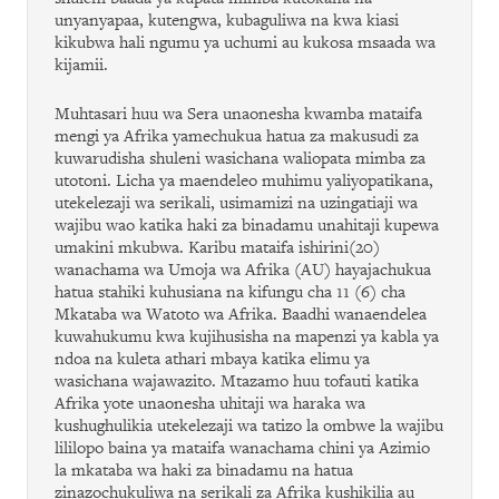
unyanyapaa, kutengwa, kubaguliwa na kwa kiasi
kikubwa hali ngumu ya uchumi au kukosa msaada wa
kijamii.
Muhtasari huu wa Sera unaonesha kwamba mataifa
mengi ya Afrika yamechukua hatua za makusudi za
kuwarudisha shuleni wasichana waliopata mimba za
utotoni. Licha ya maendeleo muhimu yaliyopatikana,
utekelezaji wa serikali, usimamizi na uzingatiaji wa
wajibu wao katika haki za binadamu unahitaji kupewa
umakini mkubwa. Karibu mataifa ishirini(20)
wanachama wa Umoja wa Afrika (AU) hayajachukua
hatua stahiki kuhusiana na kifungu cha 11 (6) cha
Mkataba wa Watoto wa Afrika. Baadhi wanaendelea
kuwahukumu kwa kujihusisha na mapenzi ya kabla ya
ndoa na kuleta athari mbaya katika elimu ya
wasichana wajawazito. Mtazamo huu tofauti katika
Afrika yote unaonesha uhitaji wa haraka wa
kushughulikia utekelezaji wa tatizo la ombwe la wajibu
lililopo baina ya mataifa wanachama chini ya Azimio
la mkataba wa haki za binadamu na hatua
zinazochukuliwa na serikali za Afrika kushikilia au