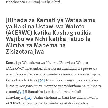
zinachochea ukiukwaji wa haki hizi.
Jitihada za Kamati ya Wataalamu
ya Haki na Ustawi wa Watoto
(ACERWC) katika Kushughulikia
Wajibu wa Nchi katika Tatizo la
Mimba za Mapema na
Zisizotarajiwa
Kamati ya Wataalamu wa Haki na Ustawi wa Watoto
(ACERWC) imetambua uharaka na umuhimu wa pekee wa
tatizo la wasichana wenye mimba za utotoni na wazazi vijana
katika bara la Afrika.
[50]
Imeweka viwango vya kikanda na
kutoa mwongozo juu ya matatizo yanayohusiana na mimba za
utotoni,
[51]
ikijumuisha kupitia tafiti mbalimbali
zilizofanywa
[52]
. Utafiti uliohusisha bara lote uliofanywa na
ACERWC kuhusu tatizo la mimba za utotoni umetoa