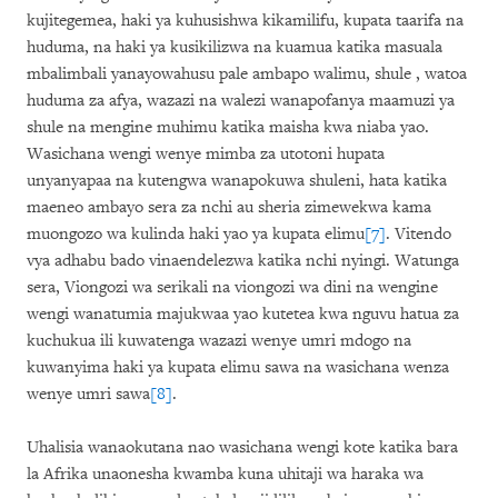
kujitegemea, haki ya kuhusishwa kikamilifu, kupata taarifa na
huduma, na haki ya kusikilizwa na kuamua katika masuala
mbalimbali yanayowahusu pale ambapo walimu, shule , watoa
huduma za afya, wazazi na walezi wanapofanya maamuzi ya
shule na mengine muhimu katika maisha kwa niaba yao.
Wasichana wengi wenye mimba za utotoni hupata
unyanyapaa na kutengwa wanapokuwa shuleni, hata katika
maeneo ambayo sera za nchi au sheria zimewekwa kama
muongozo wa kulinda haki yao ya kupata elimu
[7]
. Vitendo
vya adhabu bado vinaendelezwa katika nchi nyingi. Watunga
sera, Viongozi wa serikali na viongozi wa dini na wengine
wengi wanatumia majukwaa yao kutetea kwa nguvu hatua za
kuchukua ili kuwatenga wazazi wenye umri mdogo na
kuwanyima haki ya kupata elimu sawa na wasichana wenza
wenye umri sawa
[8]
.
Uhalisia wanaokutana nao wasichana wengi kote katika bara
la Afrika unaonesha kwamba kuna uhitaji wa haraka wa