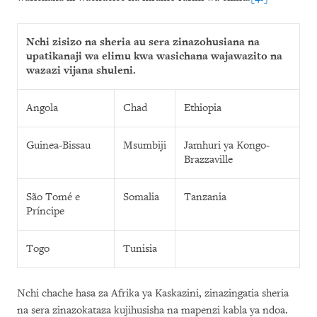
Nchi zisizo na sheria au sera zinazohusiana na
upatikanaji wa elimu kwa wasichana wajawazito na
wazazi vijana shuleni.
Angola
Chad
Ethiopia
Guinea-Bissau
Msumbiji
Jamhuri ya Kongo-
Brazzaville
São Tomé e
Somalia
Tanzania
Príncipe
Togo
Tunisia
Nchi chache hasa za Afrika ya Kaskazini, zinazingatia sheria
na sera zinazokataza kujihusisha na mapenzi kabla ya ndoa.