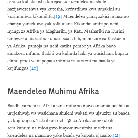
sera za kuhakikisha kurejea au kuendelea na shule
hazijawezeshwa vya kutosha, kufuatiliwa kwa umakini au
kusimimiwa kikamilifu.
[19]
Maendeleo yanayoakisi mtazamo
chanya yamekuwa yakitofautiana Kikanda: ambapo nchi
nyingi za Afrika ya Magharibi, ya Kati, Mashariki na Kusini
zimeweka utaratibu kuhusu suala hili, nchi zote za Kaskazini
ya Afrika, pamoja na nchi katika pembe ya Afrika bado
zinakosa mfumo thabiti wa kulinda haki ya wasichana kupata
elimu pindi wanapopata mimba za utotoni na baada ya
kujifungua.
[20]
Maendeleo Muhimu Afrika
Baadhi ya nchi za Afrika zina mifumo inayosimamia udahili au
urejeshwaji wa wasichana shuleni wakati wa ujauzito au baada
ya kujifungua. Takribani nchi 38 za Afrika zimekubali
sera,kanuni na miongozo inayomuwezesha msichana
kuendelea na masomo yake baada ya kupata ujauzito.
[21]