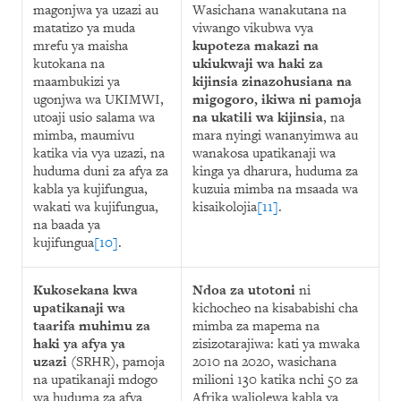
magonjwa ya uzazi au
Wasichana wanakutana na
matatizo ya muda
viwango vikubwa vya
mrefu ya maisha
kupoteza makazi na
kutokana na
ukiukwaji wa haki za
maambukizi ya
kijinsia zinazohusiana na
ugonjwa wa UKIMWI,
migogoro, ikiwa ni pamoja
utoaji usio salama wa
na ukatili wa kijinsia
, na
mimba, maumivu
mara nyingi wananyimwa au
katika via vya uzazi, na
wanakosa upatikanaji wa
huduma duni za afya za
kinga ya dharura, huduma za
kabla ya kujifungua,
kuzuia mimba na msaada wa
wakati wa kujifungua,
kisaikolojia
[11]
.
na baada ya
kujifungua
[10]
.
Kukosekana kwa
Ndoa za utotoni
ni
upatikanaji wa
kichocheo na kisababishi cha
taarifa muhimu za
mimba za mapema na
haki ya afya ya
zisizotarajiwa: kati ya mwaka
uzazi
(SRHR), pamoja
2010 na 2020, wasichana
na upatikanaji mdogo
milioni 130 katika nchi 50 za
wa huduma za afya
Afrika waliolewa kabla ya