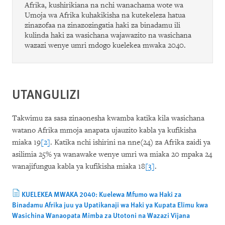
Afrika, kushirikiana na nchi wanachama wote wa
Umoja wa Afrika kuhakikisha na kutekeleza hatua
zinazofaa na zinazozingatia haki za binadamu ili
kulinda haki za wasichana wajawazito na wasichana
wazazi wenye umri mdogo kuelekea mwaka 2040.
UTANGULIZI
Takwimu za sasa zinaonesha kwamba katika kila wasichana
watano Afrika mmoja anapata ujauzito kabla ya kufikisha
miaka 19
[2]
. Katika nchi ishirini na nne(24) za Afrika zaidi ya
asilimia 25% ya wanawake wenye umri wa miaka 20 mpaka 24
wanajifungua kabla ya kufikisha miaka 18
[3]
.
KUELEKEA MWAKA 2040: Kuelewa Mfumo wa Haki za
Binadamu Afrika juu ya Upatikanaji wa Haki ya Kupata Elimu kwa
Wasichina Wanaopata Mimba za Utotoni na Wazazi Vijana