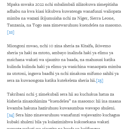
Mpaka mwaka 2022 nchi mbalimbali zilizokuwa zimepitisha
adhabu na kwa kiasi kikubwa kuwatenga wanafunzi waliopata
mimba na wazazi ikijumuisha nchi za Niger, Sierra Leone,
Tanzania, na Togo sasa zimewaruhusu kuendelea na masomo.
[22]
Miongoni mwao, nchi 10 zina sheria za Kitaifa, ikiwemo
sheria ya haki za mtoto, ambayo inalinda haki ya elimu ya
msichana wakati wa ujauzito na baada, na mahususi katika
kulinda kulinda haki ya elimu ya wasichina wanaopata mimba
za utotoni, ingawa baadhi ya nchi zinakosa mifumo sahihi ya
sera za kuwaongoza katika kutekeleza sheria hii.
[23]
Takribani nchi 5 zimekubali sera hii au kuchukua hatua za
kisheria zinazohimiza “kuendelea” na masomo: hii ina maana
kwamba hakuna haziruhusu kuwasumbua wawapo shuleni.
[24]
Sera hizo zinawaruhusu wanafunzi wajawazito kuchagua
kubaki shuleni bila ya kulazimishwa kukosekana wakati
wowote wakati wa ujauzito na baada ya kujifungua.