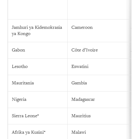
Jamhuri ya Kidemokrasia
Cameroon
Sie
ya Kongo
Gabon
Côte d’Ivoire
Afri
Lesotho
Eswatini
Mauritania
Gambia
Nigeria
Madagascar
Sierra Leone*
Mauritius
Afrika ya Kusini*
Malawi