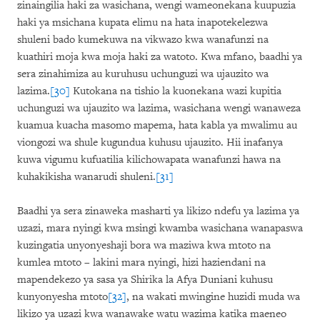
zinaingilia haki za wasichana, wengi wameonekana kuupuzia
haki ya msichana kupata elimu na hata inapotekelezwa
shuleni bado kumekuwa na vikwazo kwa wanafunzi na
kuathiri moja kwa moja haki za watoto. Kwa mfano, baadhi ya
sera zinahimiza au kuruhusu uchunguzi wa ujauzito wa
lazima.
[30]
Kutokana na tishio la kuonekana wazi kupitia
uchunguzi wa ujauzito wa lazima, wasichana wengi wanaweza
kuamua kuacha masomo mapema, hata kabla ya mwalimu au
viongozi wa shule kugundua kuhusu ujauzito. Hii inafanya
kuwa vigumu kufuatilia kilichowapata wanafunzi hawa na
kuhakikisha wanarudi shuleni.
[31]
Baadhi ya sera zinaweka masharti ya likizo ndefu ya lazima ya
uzazi, mara nyingi kwa msingi kwamba wasichana wanapaswa
kuzingatia unyonyeshaji bora wa maziwa kwa mtoto na
kumlea mtoto – lakini mara nyingi, hizi haziendani na
mapendekezo ya sasa ya Shirika la Afya Duniani kuhusu
kunyonyesha mtoto
[32]
, na wakati mwingine huzidi muda wa
likizo ya uzazi kwa wanawake watu wazima katika maeneo