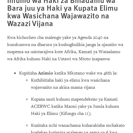
Bara juu ya Haki ya Kupata Elimu
kwa Wasichana Wajawazito na
Wazazi Vijana
Kwa kichocheo cha malengo yake ya Agenda 2040 na
kusukumwa na dharura ya kushughulikia janga la ujauzito wa
mapema na usiotarajiwa kote Afrika, Kamati ya Wataalamu
wa Afrika kuhusu Haki na Ustawi wa Mtoto inapaswa:
Kupitisha
Azimio
katika Mkutano wake wa 46th la:
Kuthibitisha haki ya elimu kwa wasichana
wajawazito na akina mama vijana
Kupaza sauti kuhusu mapendekezo ya Kamati
ACERWC katika Maoni yake ya Jumla kuhusu
Haki ya Elimu (Kifungu cha 11);
Kuzitaka nchi wanachama kuharakisha mchakato
kuelekea kutimiza malengo ya azma ya 6 kwa