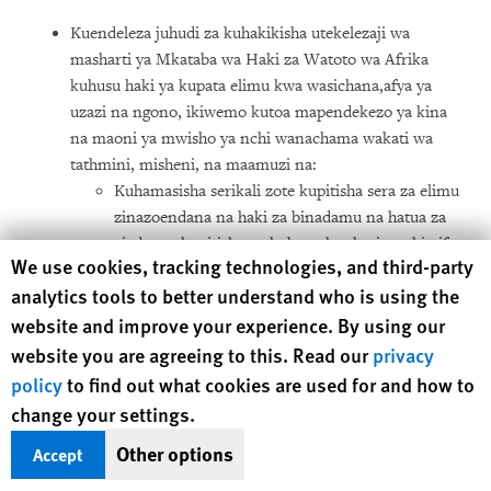
Kuendeleza juhudi za kuhakikisha utekelezaji wa
masharti ya Mkataba wa Haki za Watoto wa Afrika
kuhusu haki ya kupata elimu kwa wasichana,afya ya
uzazi na ngono, ikiwemo kutoa mapendekezo ya kina
na maoni ya mwisho ya nchi wanachama wakati wa
tathmini, misheni, na maamuzi na:
Kuhamasisha serikali zote kupitisha sera za elimu
zinazoendana na haki za binadamu na hatua za
ziada, na kupitisha au kuboresha sheria za kitaifa
Human Rights Watch cookie preferences
We use cookies, tracking technologies, and third-party
ili kuainisha kinga za wazi za haki za wasichana
analytics tools to better understand who is using the
wanaojifungua na akina mama vijana za kupata
website and improve your experience. By using our
elimu, na kuhakikisha usawa na kutowabagua
wanafunzi wanaojifungua au kuwa na watoto.
website you are agreeing to this. Read our
privacy
policy
to find out what cookies are used for and how to
Kuyahimiza mataifa yote wanachama kutenga
change your settings.
fedha za kutosha kuhakikisha utekelezaji na
ufanikishaji wa sera za elimu na hatua za ziada.
Other options
Accept
Kuyahimiza mataifa yote wanachama kubatilisha