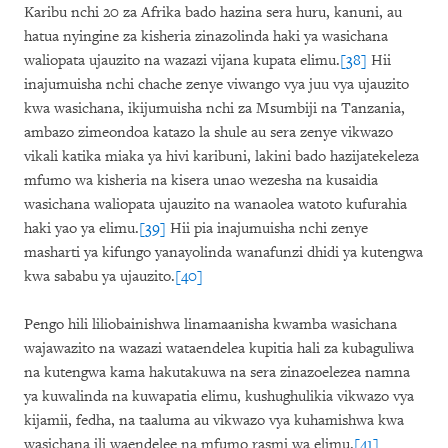
Karibu nchi 20 za Afrika bado hazina sera huru, kanuni, au
hatua nyingine za kisheria zinazolinda haki ya wasichana
waliopata ujauzito na wazazi vijana kupata elimu.
[38]
Hii
inajumuisha nchi chache zenye viwango vya juu vya ujauzito
kwa wasichana, ikijumuisha nchi za Msumbiji na Tanzania,
ambazo zimeondoa katazo la shule au sera zenye vikwazo
vikali katika miaka ya hivi karibuni, lakini bado hazijatekeleza
mfumo wa kisheria na kisera unao wezesha na kusaidia
wasichana waliopata ujauzito na wanaolea watoto kufurahia
haki yao ya elimu.
[39]
Hii pia inajumuisha nchi zenye
masharti ya kifungo yanayolinda wanafunzi dhidi ya kutengwa
kwa sababu ya ujauzito.
[40]
Pengo hili liliobainishwa linamaanisha kwamba wasichana
wajawazito na wazazi wataendelea kupitia hali za kubaguliwa
na kutengwa kama hakutakuwa na sera zinazoelezea namna
ya kuwalinda na kuwapatia elimu, kushughulikia vikwazo vya
kijamii, fedha, na taaluma au vikwazo vya kuhamishwa kwa
wasichana ili waendelee na mfumo rasmi wa elimu.
[41]