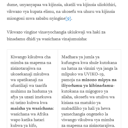
dume, unyanyapaa wa kijinsia, ukatili wa kijinsia uliokithiri,
vikwazo vya kupata elimu, na ukosefu wa uhuru wa kijinsia
miongoni mwa sababu nyingine
[9]
.
Vikwazo vingine vinavyochangia ukiukwaji wa haki za
binadamu dhidi ya wasichana vinajumuisha:
Kiwango kikubwa cha
Madhara ya jumla ya
mimba za mapema na
kufungwa kwa shule kutokana
zisizotarajiwa na
na hatua za vizuizi vya janga la
ukosekanaji mkubwa
mlipuko wa UVIKO-19,
wa upatikanaji na
pamoja na
mizozo mipya na
ufuatiliaji wa taarifa
iliyodumu ya kibinadamu
-
muhimu za huduma ya
kutokana na migogoro ya
afya ya uzazi imekuwa
silaha, ukosefu wa utulivu wa
ni tatizo kubwa kwa
kisiasa na matukio ya
maisha ya wasichana
:
mabadiliko ya hali ya hewa
wasichana wa Afrika
yamechangia ongezeko la
wapo katika hatari
viwango vikubwa vya mimba
kubwa ya kifo,
za mapema na zisizotarajiwa.