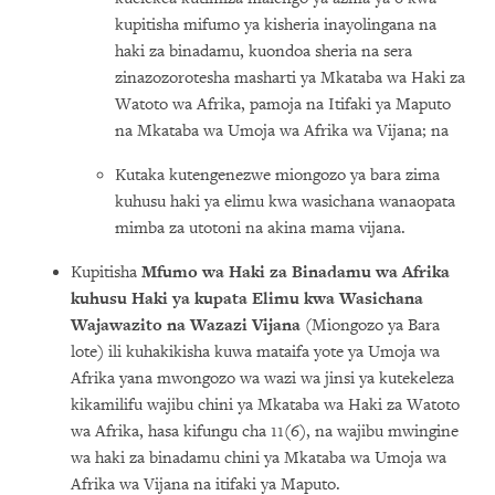
kupitisha mifumo ya kisheria inayolingana na
haki za binadamu, kuondoa sheria na sera
zinazozorotesha masharti ya Mkataba wa Haki za
Watoto wa Afrika, pamoja na Itifaki ya Maputo
na Mkataba wa Umoja wa Afrika wa Vijana; na
Kutaka kutengenezwe miongozo ya bara zima
kuhusu haki ya elimu kwa wasichana wanaopata
mimba za utotoni na akina mama vijana.
Kupitisha
Mfumo wa Haki za Binadamu wa Afrika
kuhusu Haki ya kupata Elimu kwa Wasichana
Wajawazito na Wazazi Vijana
(Miongozo ya Bara
lote) ili kuhakikisha kuwa mataifa yote ya Umoja wa
Afrika yana mwongozo wa wazi wa jinsi ya kutekeleza
kikamilifu wajibu chini ya Mkataba wa Haki za Watoto
wa Afrika, hasa kifungu cha 11(6), na wajibu mwingine
wa haki za binadamu chini ya Mkataba wa Umoja wa
Afrika wa Vijana na itifaki ya Maputo.