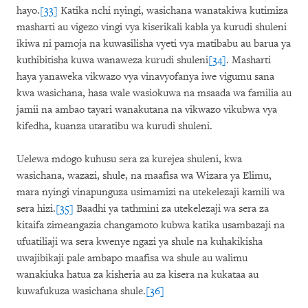
hayo.
[33]
Katika nchi nyingi, wasichana wanatakiwa kutimiza
masharti au vigezo vingi vya kiserikali kabla ya kurudi shuleni
ikiwa ni pamoja na kuwasilisha vyeti vya matibabu au barua ya
kuthibitisha kuwa wanaweza kurudi shuleni
[34]
. Masharti
haya yanaweka vikwazo vya vinavyofanya iwe vigumu sana
kwa wasichana, hasa wale wasiokuwa na msaada wa familia au
jamii na ambao tayari wanakutana na vikwazo vikubwa vya
kifedha, kuanza utaratibu wa kurudi shuleni.
Uelewa mdogo kuhusu sera za kurejea shuleni, kwa
wasichana, wazazi, shule, na maafisa wa Wizara ya Elimu,
mara nyingi vinapunguza usimamizi na utekelezaji kamili wa
sera hizi.
[35]
Baadhi ya tathmini za utekelezaji wa sera za
kitaifa zimeangazia changamoto kubwa katika usambazaji na
ufuatiliaji wa sera kwenye ngazi ya shule na kuhakikisha
uwajibikaji pale ambapo maafisa wa shule au walimu
wanakiuka hatua za kisheria au za kisera na kukataa au
kuwafukuza wasichana shule.
[36]