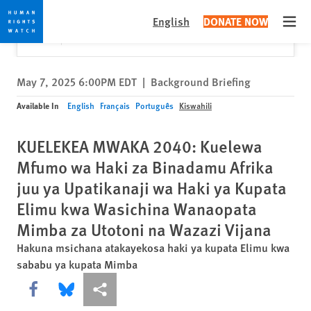
Skip
Skip
Close
Would you like to read this page in English?
✕
English
DONATE NOW
to
to
Open
Yes
No, don't ask again
cookie
main
privacy
content
notice
May 7, 2025 6:00PM EDT
|
Background Briefing
Available In
English
Français
Português
Kiswahili
KUELEKEA MWAKA 2040: Kuelewa
Mfumo wa Haki za Binadamu Afrika
juu ya Upatikanaji wa Haki ya Kupata
Elimu kwa Wasichina Wanaopata
Mimba za Utotoni na Wazazi Vijana
Hakuna msichana atakayekosa haki ya kupata Elimu kwa
sababu ya kupata Mimba
Share this via Facebook
Share this via Bluesky
More sharing options