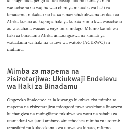
kushughulikia pengo la utekelezaji lililopo baina ya nchi
wanachama na wajibu wao chini ya mkataba wa haki za
binadamu, mikakati na hatua zinazochukuliwa na serikali za
Afrika kuzuia au kupinga haki ya kupata elimu kwa wasichana
au wasichana wazazi wenye umri mdogo. Mfumo kamili wa
haki za binadamu Afrika unaoongozwa na kamati ya
wataalamu wa haki na ustawi wa watoto (ACERWC) ni
muhimu.
Mimba za mapema na
zisizotarjiwa: Ukiukwaji Endelevu
wa Haki za Binadamu
Ongezeko linaloendelea la kiwango kikubwa cha mimba za
mapema na zisizotarajiwa miongoni mwa wasichana linaweza
kuchangiwa na muingiliano mkubwa wa watu na sababu za
utamaduni wa jamii ambazo zimechochea mimba za utotoni:
umasikini na kukosekana kwa usawa wa kipato, mfumo