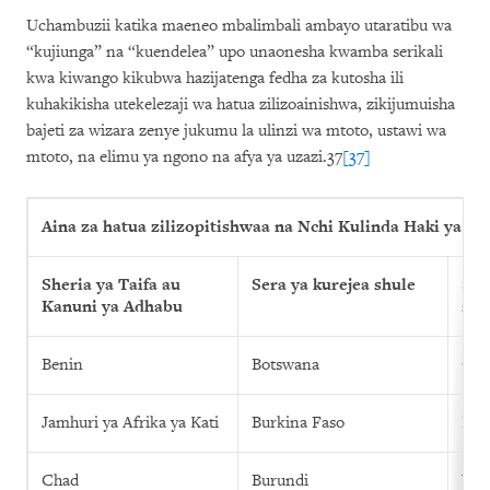
Uchambuzii katika maeneo mbalimbali ambayo utaratibu wa
“kujiunga” na “kuendelea” upo unaonesha kwamba serikali
kwa kiwango kikubwa hazijatenga fedha za kutosha ili
kuhakikisha utekelezaji wa hatua zilizoainishwa, zikijumuisha
bajeti za wizara zenye jukumu la ulinzi wa mtoto, ustawi wa
mtoto, na elimu ya ngono na afya ya uzazi.37
[37]
Aina za hatua zilizopitishwaa na Nchi Kulinda Haki ya 
Sheria ya Taifa au
Sera ya kurejea shule
Ser
Kanuni ya Adhabu
shu
Benin
Botswana
Cap
Jamhuri ya Afrika ya Kati
Burkina Faso
Ken
Chad
Burundi
Visi