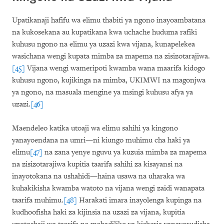
Upatikanaji hafifu wa elimu thabiti ya ngono inayoambatana
na kukosekana au kupatikana kwa uchache huduma rafiki
kuhusu ngono na elimu ya uzazi kwa vijana, kunapelekea
wasichana wengi kupata mimba za mapema na zisizotarajiwa.
[45]
Vijana wengi wameripoti kwamba wana maarifa kidogo
kuhusu ngono, kujikinga na mimba, UKIMWI na magonjwa
ya ngono, na masuala mengine ya msingi kuhusu afya ya
uzazi.
[46]
Maendeleo katika utoaji wa elimu sahihi ya kingono
yanayoendana na umri—ni kiungo muhimu cha haki ya
elimu
[47]
na zana yenye nguvu ya kuzuia mimba za mapema
na zisizotarajiwa kupitia taarifa sahihi za kisayansi na
inayotokana na ushahidi—haina usawa na uharaka wa
kuhakikisha kwamba watoto na vijana wengi zaidi wanapata
taarifa muhimu.
[48]
Harakati imara inayolenga kupinga na
kudhoofisha haki za kijinsia na uzazi za vijana, kupitia