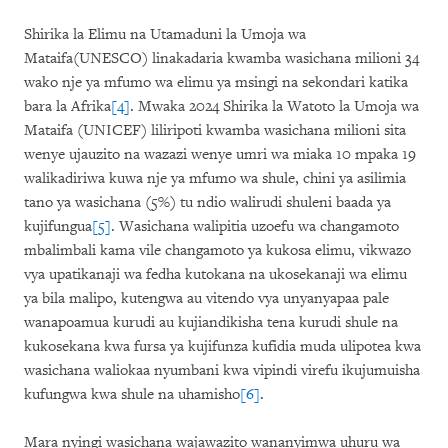
Shirika la Elimu na Utamaduni la Umoja wa
Mataifa(UNESCO) linakadaria kwamba wasichana milioni 34
wako nje ya mfumo wa elimu ya msingi na sekondari katika
bara la Afrika
[4]
. Mwaka 2024 Shirika la Watoto la Umoja wa
Mataifa (UNICEF) liliripoti kwamba wasichana milioni sita
wenye ujauzito na wazazi wenye umri wa miaka 10 mpaka 19
walikadiriwa kuwa nje ya mfumo wa shule, chini ya asilimia
tano ya wasichana (5%) tu ndio walirudi shuleni baada ya
kujifungua
[5]
. Wasichana walipitia uzoefu wa changamoto
mbalimbali kama vile changamoto ya kukosa elimu, vikwazo
vya upatikanaji wa fedha kutokana na ukosekanaji wa elimu
ya bila malipo, kutengwa au vitendo vya unyanyapaa pale
wanapoamua kurudi au kujiandikisha tena kurudi shule na
kukosekana kwa fursa ya kujifunza kufidia muda ulipotea kwa
wasichana waliokaa nyumbani kwa vipindi virefu ikujumuisha
kufungwa kwa shule na uhamisho
[6]
.
Mara nyingi wasichana wajawazito wananyimwa uhuru wa