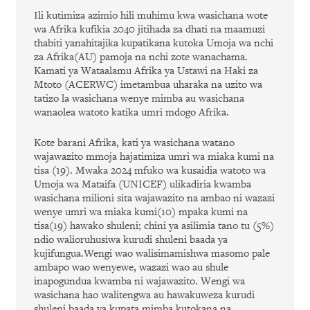
Ili kutimiza azimio hili muhimu kwa wasichana wote
wa Afrika kufikia 2040 jitihada za dhati na maamuzi
thabiti yanahitajika kupatikana kutoka Umoja wa nchi
za Afrika(AU) pamoja na nchi zote wanachama.
Kamati ya Wataalamu Afrika ya Ustawi na Haki za
Mtoto (ACERWC) imetambua uharaka na uzito wa
tatizo la wasichana wenye mimba au wasichana
wanaolea watoto katika umri mdogo Afrika.
Kote barani Afrika, kati ya wasichana watano
wajawazito mmoja hajatimiza umri wa miaka kumi na
tisa (19). Mwaka 2024 mfuko wa kusaidia watoto wa
Umoja wa Mataifa (UNICEF) ulikadiria kwamba
wasichana milioni sita wajawazito na ambao ni wazazi
wenye umri wa miaka kumi(10) mpaka kumi na
tisa(19) hawako shuleni; chini ya asilimia tano tu (5%)
ndio walioruhusiwa kurudi shuleni baada ya
kujifungua.Wengi wao walisimamishwa masomo pale
ambapo wao wenyewe, wazazi wao au shule
inapogundua kwamba ni wajawazito. Wengi wa
wasichana hao walitengwa au hawakuweza kurudi
shuleni baada ya kupata mimba kutokana na