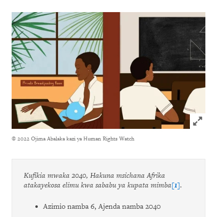
Click to
© 2022 Ojima Abalaka kazi ya Human Rights Watch
Kufikia mwaka 2040, Hakuna msichana Afrika
atakayekosa elimu kwa sababu ya kupata mimba
[1]
.
Azimio namba 6, Ajenda namba 2040