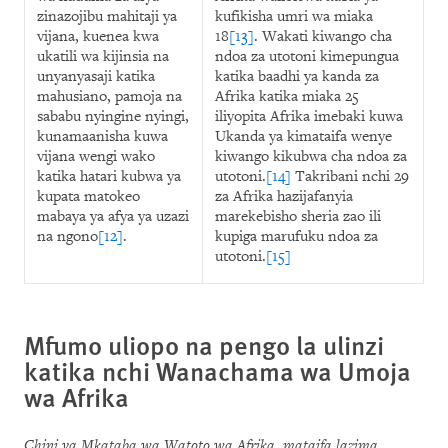
zinazojibu mahitaji ya
kufikisha umri wa miaka
vijana, kuenea kwa
18
[13]
. Wakati kiwango cha
ukatili wa kijinsia na
ndoa za utotoni kimepungua
unyanyasaji katika
katika baadhi ya kanda za
mahusiano, pamoja na
Afrika katika miaka 25
sababu nyingine nyingi,
iliyopita Afrika imebaki kuwa
kunamaanisha kuwa
Ukanda ya kimataifa wenye
vijana wengi wako
kiwango kikubwa cha ndoa za
katika hatari kubwa ya
utotoni.
[14]
Takribani nchi 29
kupata matokeo
za Afrika hazijafanyia
mabaya ya afya ya uzazi
marekebisho sheria zao ili
na ngono
[12]
.
kupiga marufuku ndoa za
utotoni.
[15]
Mfumo uliopo na pengo la ulinzi
katika nchi Wanachama wa Umoja
wa Afrika
Chini ya Mkataba wa Watoto wa Afrika, mataifa lazima