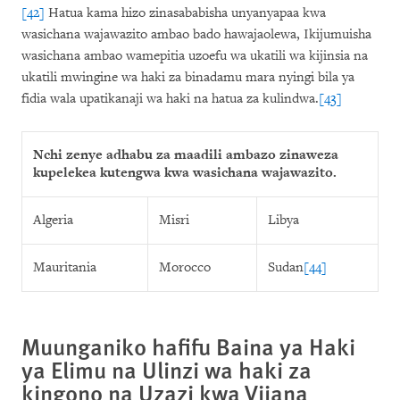
[42]
Hatua kama hizo zinasababisha unyanyapaa kwa
wasichana wajawazito ambao bado hawajaolewa, Ikijumuisha
wasichana ambao wamepitia uzoefu wa ukatili wa kijinsia na
ukatili mwingine wa haki za binadamu mara nyingi bila ya
fidia wala upatikanaji wa haki na hatua za kulindwa.
[43]
Nchi zenye adhabu za maadili ambazo zinaweza
kupelekea kutengwa kwa wasichana wajawazito.
Algeria
Misri
Libya
Mauritania
Morocco
Sudan
[44]
Muunganiko hafifu Baina ya Haki
ya Elimu na Ulinzi wa haki za
kingono na Uzazi kwa Vijana