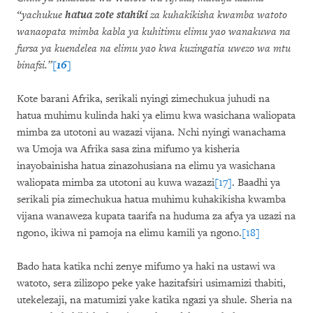
“yachukue
hatua zote stahiki
za kuhakikisha kwamba watoto
wanaopata mimba kabla ya kuhitimu elimu yao wanakuwa na
fursa ya kuendelea na elimu yao kwa kuzingatia uwezo wa mtu
binafsi.”
[16]
Kote barani Afrika, serikali nyingi zimechukua juhudi na
hatua muhimu kulinda haki ya elimu kwa wasichana waliopata
mimba za utotoni au wazazi vijana. Nchi nyingi wanachama
wa Umoja wa Afrika sasa zina mifumo ya kisheria
inayobainisha hatua zinazohusiana na elimu ya wasichana
waliopata mimba za utotoni au kuwa wazazi
[17]
. Baadhi ya
serikali pia zimechukua hatua muhimu kuhakikisha kwamba
vijana wanaweza kupata taarifa na huduma za afya ya uzazi na
ngono, ikiwa ni pamoja na elimu kamili ya ngono.
[18]
Bado hata katika nchi zenye mifumo ya haki na ustawi wa
watoto, sera zilizopo peke yake hazitafsiri usimamizi thabiti,
utekelezaji, na matumizi yake katika ngazi ya shule. Sheria na