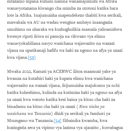
mtazamo mpana kuhusu namna wanamajumuhi wa Afrika
wanavyotazama kiwango cha mimba za utotoni katika bara
lote la Afrika. Inajumuisha mapendekezo thabiti kwa serikali,
mawakala wa AU na wadau wengine ambayo inaangazia
umuhimu na uharaka wa kushughulikia masuala yalioanishwa
kwenye ripoti ikiwa ni pamoja na vikwazo vya elimu
wanavyokabiliana navyo wasichana wajawazito na wazazi
vijana na upatikanaji hafifu wa haki za ngono na afya ya uzazi
kwa vijana.
[53]
Mwaka 2022, Kamati ya ACERWC ilitoa maamuzi yake ya
kwanza na kutafsiri haki ya kupata elimu kwa wasichana
wajawazito na wazazi vijana, ikijumuisha majukumu ya nchi
katika kuheshimu, kulinda na kutimiza haki ya ngono na afya
ya uzazi kwa watoto katika kesi baina ya kituo cha haki za
binadamu na kituo cha haki ya uzazi (
Kwa niaba ya
wasichana wa Tanzania
) dhidi ya serikali ya Jamhuri ya
Muungano wa Tanzania.
[54]
Ilibainika kwamba, kwa
kuzingatia sera ya vipimo vya lazima vya ujauzito , kuwabagua