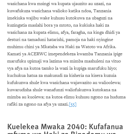
wasichana kwa msingi wa kupata ujauzito au uzazi, na
kuwafukuza wasichana walioko katika ndoa, Tanzania
imekiuka wajibu wake kuhusu kutokuwa na ubaguzi na
kuzingatia maslahi bora ya mtoto, na kukiuka haki za
wasichana za kupata elimu, afya, faragha, na kinga dhidi ya
desturi na tamaduni hatarishi, pamoja na haki nyingine
muhimu chini ya Mkataba wa Haki za Watoto wa Afrika.
Kamati ya ACERWC imependekeza kwamba Tanzania ipige
marufuku upimaji wa lazima wa mimba mashuleni na vituo
vya afya na kutoa tamko la wazi la kupiga marufuku hiyo;
kuchukua hatua za makusudi za kisheria na kisera kuzuia
kufukuzwa shule kwa wasichana wajawazito au walioolewa;
kuwarudisha shule wanafunzi waliofukuzwa kutokana na
mimba au kuolewa; na kutoa elimu kuhusu ngono na huduma
rafiki za ngono na afya ya uzazi.
[55]
Kuelekea Mwaka 2040: Kufafanua
mfumo wa Haki za Binadamu wa