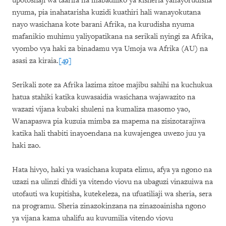
upotoshaji wa taarifa na mabadiliko ya kisheria yanayorudisha
nyuma, pia inahatarisha kuzidi kuathiri hali wanayokutana
nayo wasichana kote barani Afrika, na kurudisha nyuma
mafanikio muhimu yaliyopatikana na serikali nyingi za Afrika,
vyombo vya haki za binadamu vya Umoja wa Afrika (AU) na
asasi za kiraia.
[49]
Serikali zote za Afrika lazima zitoe majibu sahihi na kuchukua
hatua stahiki katika kuwasaidia wasichana wajawazito na
wazazi vijana kubaki shuleni na kumaliza masomo yao,
Wanapaswa pia kuzuia mimba za mapema na zisizotarajiwa
katika hali thabiti inayoendana na kuwajengea uwezo juu ya
haki zao.
Hata hivyo, haki ya wasichana kupata elimu, afya ya ngono na
uzazi na ulinzi dhidi ya vitendo viovu na ubaguzi vinazuiwa na
utofauti wa kupitisha, kutekeleza, na ufuatiliaji wa sheria, sera
na programu. Sheria zinazokinzana na zinazoainisha ngono
ya vijana kama uhalifu au kuvumilia vitendo viovu