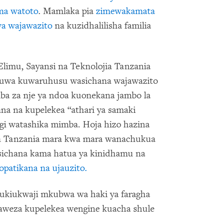
ma watoto
. Mamlaka pia
zimewakamata
wa wajawazito
na kuzidhalilisha familia
limu, Sayansi na Teknolojia Tanzania
wa kuwaruhusu wasichana wajawazito
ba za nje ya ndoa kuonekana jambo la
a na kupelekea “athari ya samaki
i watashika mimba. Hoja hizo hazina
 wa Tanzania mara kwa mara wanachukua
ichana kama hatua ya kinidhamu na
patikana na ujauzito.
 ukiukwaji mkubwa wa haki ya faragha
aweza kupelekea wengine kuacha shule