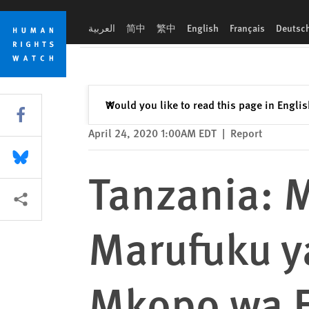
Skip
Skip
Tanzania: Maswali na Majibu juu ya Marufuku ya Wasichana 
to
to
العربية
简中
繁中
English
Français
Deutsc
cookie
main
privacy
content
notice
Close
Would you like to read this page in Engli
✕
Share this via Facebook
April 24, 2020 1:00AM EDT
|
Report
Share this via Bluesky
Tanzania: M
More sharing options
Marufuku y
Mkopo wa E