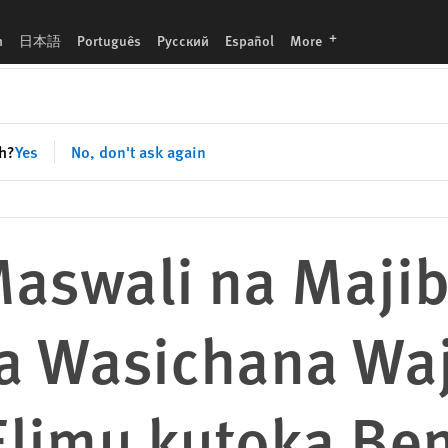
Wajawazito na Mkopo wa Elimu kutoka Benki ya Dunia
languages
h
日本語
Português
Русский
Español
More
sh?
Yes
No, don't ask again
aswali na Majib
a Wasichana Waj
limu kutoka Ben