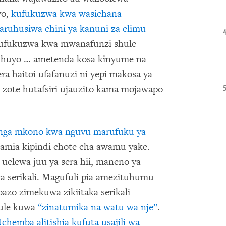
yo,
kufukuzwa kwa wasichana
ruhusiwa chini ya kanuni za elimu
ufukuzwa kwa mwanafunzi shule
 huyo … ametenda kosa kinyume na
ra haitoi ufafanuzi ni yepi makosa ya
a zote hutafsiri ujauzito kama mojawapo
unga mkono kwa nguvu marufuku ya
amia kipindi chote cha awamu yake.
elewa juu ya sera hii, maneno ya
a serikali. Magufuli pia amezituhumu
mbazo zimekuwa zikiitaka serikali
ule kuwa
“zinatumika na watu wa nje”
.
emba alitishia kufuta usajili wa