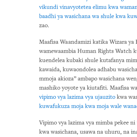
vikundi vinavyotetea elimu kwa wama
baadhi ya wasichana wa shule kwa ku
zao.
Maafisa Waandamizi katika Wizara ya E
wamewaambia Human Rights Watch ku
kuendelea kubaki shule kutafanya mim
kawaida, kuwaondolea adhabu wasichan
mmoja akioza” ambapo wasichana weng
mashiko yoyote ya kiutafiti. Maafisa
vipimo vya lazima vya ujauzito
kwa was
kuwafukuza moja kwa moja wale wanao
Vipimo vya lazima vya mimba pekee ni
kwa wasichana, usawa na uhuru, na in