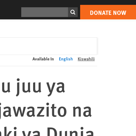
DONATE NOW
Print
Search
DONATE NOW
Available In
English
Kiswahili
u juu ya
awazito na
ki ya Dunia