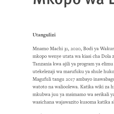
Utangulizi
Mnamo Machi 31, 2020, Bodi ya Wakuru
mkopo wenye utata wa kiasi cha Dola z
Tanzania kwa ajili ya program ya elimu
utekelezaji wa marufuku ya shule huko
Magufuli tangu 2017 ambayo inawabag
watoto na walioolewa. Katika wiki za
mkubwa juu ya msimamo wa serikali ya
wasichana wajawazito kusoma katika 