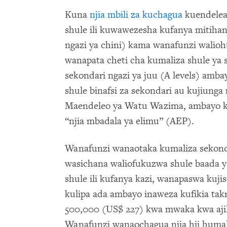
Kuna
njia mbili za kuchagua
kuendelea
shule ili kuwawezesha kufanya mitihani
ngazi ya chini) kama wanafunzi walio
wanapata cheti cha kumaliza shule ya 
sekondari ngazi ya juu (A levels) amb
shule binafsi za sekondari au kujiunga
Maendeleo ya Watu Wazima, ambayo 
“njia mbadala ya elimu” (AEP).
Wanafunzi wanaotaka kumaliza sekondar
wasichana waliofukuzwa shule baada ya
shule ili kufanya kazi, wanapaswa kuj
kulipa ada ambayo inaweza kufikia takr
500,000 (US$ 227) kwa mwaka kwa ajili
Wanafunzi wanaochagua njia hii hum