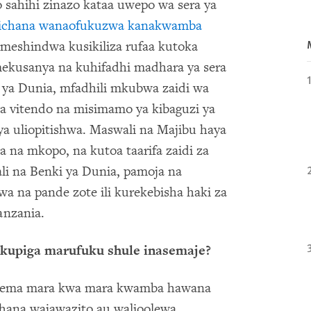
zo sahihi zinazo kataa uwepo wa sera ya
ichana wanaofukuzwa kanakwamba
imeshindwa kusikiliza rufaa kutoka
imekusanya na kuhifadhi madhara ya sera
 ya Dunia, mfadhili mkubwa zaidi wa
a vitendo na misimamo ya kibaguzi ya
 uliopitishwa. Maswali na Majibu haya
 na mkopo, na kutoa taarifa zaidi za
li na Benki ya Dunia, pamoja na
 na pande zote ili kurekebisha haki za
anzania.
a kupiga marufuku shule inasemaje?
sema mara kwa mara kwamba hawana
hana wajawazito au walioolewa