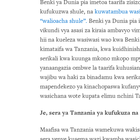
Benki ya Dunia pia imetoa taarifa zisi
kufukuzwa shule, na
kuwatambua was
“walioacha shule”.
Benki ya Dunia pia 
vikundi vya asasi za kiraia ambavyo v
hii na kueleza wasiwasi wao kwa Benki
kimataifa wa Tanzania, kwa kuidhinish
serikali kwa kuunga mkono mkopo mpya
yanaangazia ombwe la taarifa kuhusiana
wajibu wa haki za binadamu kwa serika
mapendekezo ya kinachopaswa kufanywa
wasichana wote kupata elimu nchini T
Je, sera ya Tanzania ya kufukuza n
Maafisa wa Tanzania wamekuwa waki
sera yenye kusema wazi kwamba wasic