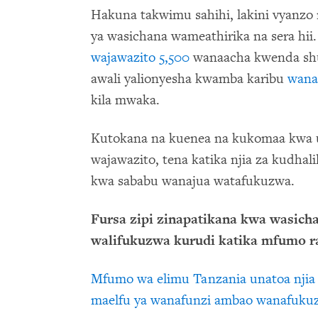
Hakuna takwimu sahihi, lakini vyanzo
ya wasichana wameathirika na sera hii
wajawazito 5,500
wanaacha kwenda shul
awali yalionyesha kwamba karibu
wana
kila mwaka.
Kutokana na kuenea na kukomaa kwa 
wajawazito, tena katika njia za kudha
kwa sababu wanajua watafukuzwa.
Fursa zipi zinapatikana kwa wasic
walifukuzwa kurudi katika mfumo r
Mfumo wa elimu Tanzania unatoa njia 
maelfu ya wanafunzi ambao wanafukuz