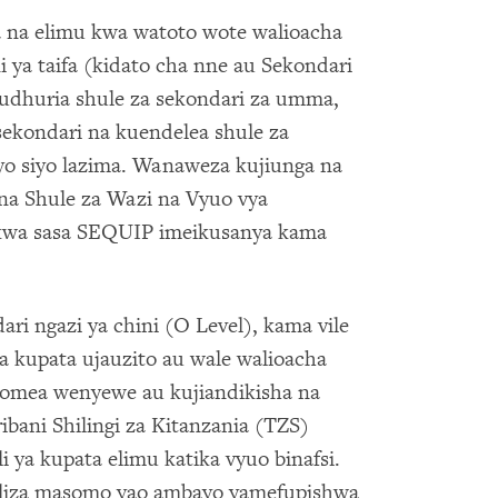
 na elimu kwa watoto wote walioacha
 ya taifa (kidato cha nne au Sekondari
hudhuria shule za sekondari za umma,
sekondari na kuendelea shule za
ayo siyo lazima. Wanaweza kujiunga na
 na Shule za Wazi na Vyuo vya
kwa sasa SEQUIP imeikusanya kama
i ngazi ya chini (O Level), kama vile
 kupata ujauzito au wale walioacha
isomea wenyewe au kujiandikisha na
ibani Shilingi za Kitanzania (TZS)
 ya kupata elimu katika vyuo binafsi.
aliza masomo yao ambayo yamefupishwa