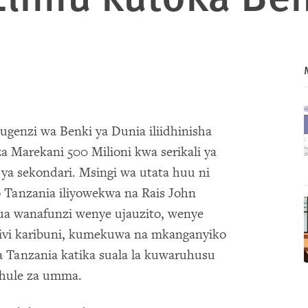
genzi wa Benki ya Dunia iliidhinisha
a Marekani 500 Milioni kwa serikali ya
 ya sekondari. Msingi wa utata huu ni
 Tanzania iliyowekwa na Rais John
ua wanafunzi wenye ujauzito, wenye
 hivi karibuni, kumekuwa na mkanganyiko
 Tanzania katika suala la kuwaruhusu
shule za umma.