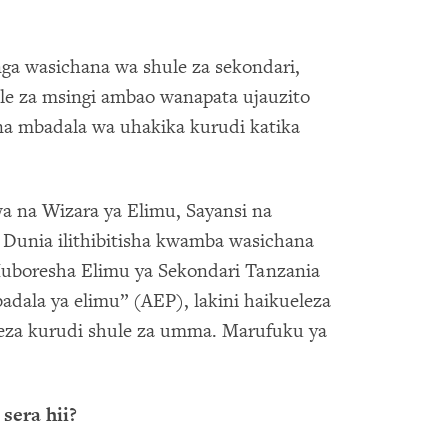
a wasichana wa shule za sekondari,
le za msingi ambao wanapata ujauzito
a mbadala wa uhakika kurudi katika
ewa na Wizara ya Elimu, Sayansi na
Dunia ilithibitisha kwamba wasichana
uboresha Elimu ya Sekondari Tanzania
ala ya elimu” (AEP), lakini haikueleza
za kurudi shule za umma. Marufuku ya
sera hii?