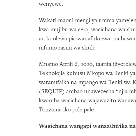
wenyewe.
Wakati maoni mengi ya umma yameleng
kwa mujibu wa sera, wasichana wa shu
au kuolewa pia wanafukuzwa na hawan
mfumo rasmi wa shule.
Mnamo Aprili 6, 2020, taarifa iliyotol
Teknolojia kuhusu Mkopo wa Benki ya 
watanufaika na mpango wa Benki wa K
(SEQUIP) ambao unawezesha “njia mbad
kwamba wasichana wajawazito wanawe
Tanzania iko pale pale.
Wasichana wangapi wanaathirika na 