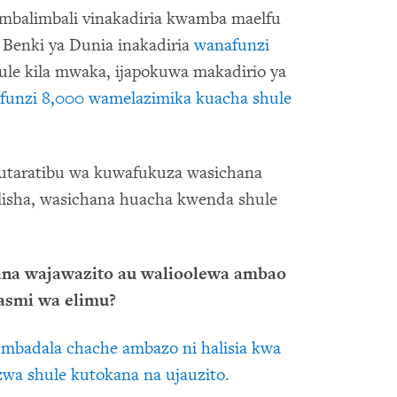
 mbalimbali vinakadiria kwamba maelfu
. Benki ya Dunia inakadiria
wanafunzi
e kila mwaka, ijapokuwa makadirio ya
funzi 8,000 wamelazimika kuacha shule
utaratibu wa kuwafukuza wasichana
lilisha, wasichana huacha kwenda shule
hana wajawazito au walioolewa ambao
asmi wa elimu?
mbadala chache ambazo ni halisia kwa
wa shule kutokana na ujauzito.