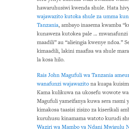
hawaruhusiwi kwenda shule. Hata hiv
wajawazito kutoka shule za umma kuna
Tanzania
, ambayo inasema kwamba “k
kunaweza kutokea pale … mwanafunzi
maadili” au “alieingia kwenye ndoa.” Se
kimaadili, lakini maafisa wa shule mar
la kosa hilo.
Rais John Magufuli wa Tanzania ame
wanafunzi wajawazito
na kuapa kuisim
Kama kulikuwa na ukosefu wowote wa u
Magufuli yameifanya kuwa sera rasmi y
kimakosa taasisi zisizo za kiserikali a
kuruhusu kinamama watoto kurudi sh
Waziri wa Mambo ya Ndani Mwigulu Nch