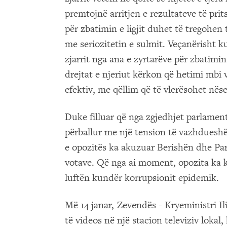
premtojnë arritjen e rezultateve të prit
për zbatimin e ligjit duhet të tregohen
me seriozitetin e sulmit. Veçanërisht k
zjarrit nga ana e zyrtarëve për zbatimin e
drejtat e njeriut kërkon që hetimi mbi 
efektiv, me qëllim që të vlerësohet nëse
Duke filluar që nga zgjedhjet parlament
përballur me një tension të vazhdueshë
e opozitës ka akuzuar Berishën dhe Par
votave. Që nga ai moment, opozita ka k
luftën kundër korrupsionit epidemik.
Më 14 janar, Zevendës - Kryeministri I
të videos në një stacion televiziv lokal