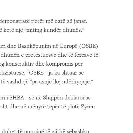
ë demonstratë tjetër më datë 28 janar.
të ketë një "miting kundër dhunës."
iguri dhe Bashkëpunim në Europë (OSBE)
 dhunën e protestuesve dhe të forcave të
alog konstruktiv dhe kompromis për
ekzistuese." OSBE - ja ka shtuar se
ë vazhdojë "pa asnjë lloj ndërhyrjeje."
ri i SHBA - së në Shqipëri deklaroi se
sht dhe në mënyrë tepër të plotë Zyrën
a duhet të punojnë të gjithë sëbashku