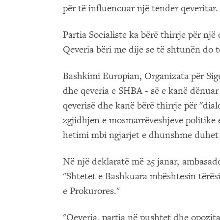
për të influencuar një tender qeveritar.
Partia Socialiste ka bërë thirrje për nj
Qeveria bëri me dije se të shtunën do 
Bashkimi Europian, Organizata për S
dhe qeveria e SHBA - së e kanë dënuar
qeverisë dhe kanë bërë thirrje për "di
zgjidhjen e mosmarrëveshjeve politike 
hetimi mbi ngjarjet e dhunshme duhet t
Në një deklaratë më 25 janar, ambasado
"Shtetet e Bashkuara mbështesin tërësi
e Prokurores."
"Qeveria, partia në pushtet dhe opozit