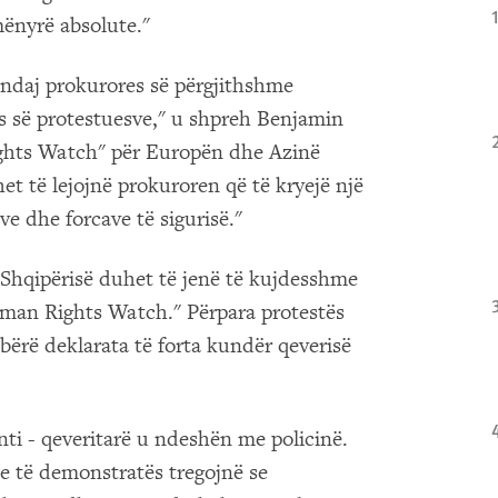
mënyrë absolute."
 ndaj prokurores së përgjithshme
s së protestuesve," u shpreh Benjamin
ights Watch" për Europën dhe Azinë
et të lejojnë prokuroren që të kryejë një
ve dhe forcave të sigurisë."
ë Shqipërisë duhet të jenë të kujdesshme
man Rights Watch." Përpara protestës
bërë deklarata të forta kundër qeverisë
anti - qeveritarë u ndeshën me policinë.
e të demonstratës tregojnë se