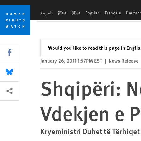
Skip
Skip
Shqipëri: Nevoitet Hetim i Pavarur mbi Vdekjen e Protestuesv
to
to
العربية
简中
繁中
English
Français
Deutsc
cookie
main
privacy
content
notice
Close
Would you like to read this page in Engli
✕
Share this via Facebook
January 26, 2011 1:57PM EST
|
News Release
Share this via Bluesky
Shqipëri: N
More sharing options
Vdekjen e 
Kryeministri Duhet të Tërhiqet