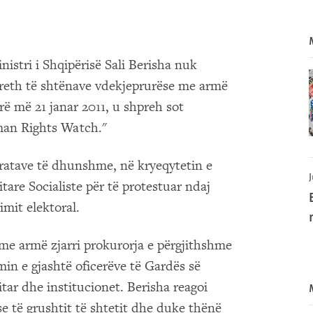
istri i Shqipërisë Sali Berisha nuk
rreth të shtënave vdekjeprurëse me armë
arë më 21 janar 2011, u shpreh sot
uman Rights Watch."
tratave të dhunshme, në kryeqytetin e
J
tare Socialiste për të protestuar ndaj
mit elektoral.
me armë zjarri prokurorja e përgjithshme
in e gjashtë oficerëve të Gardës së
itar dhe institucionet. Berisha reagoi
 të grushtit të shtetit dhe duke thënë