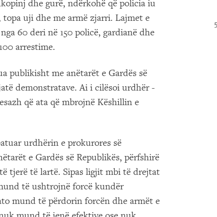
hkopinj dhe gurë, ndërkohë që policia iu
, topa uji dhe me armë zjarri. Lajmet e
nga 60 deri në 150 policë, gardianë dhe
 100 arrestime.
ua publikisht me anëtarët e Gardës së
jatë demonstratave. Ai i cilësoi urdhër -
esazh që ata që mbrojnë Këshillin e
batuar urdhërin e prokurores së
nëtarët e Gardës së Republikës, përfshirë
tjerë të lartë. Sipas ligjit mbi të drejtat
t mund të ushtrojnë forcë kundër
ato mund të përdorin forcën dhe armët e
a nuk mund të jenë efektive ose nuk