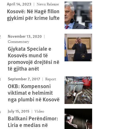
April 14, 2023
News Release
Kosovë: Në Hagë fillon
gjykimi për krime lufte
November 13, 2020
Commentary
Gjykata Speciale e
Kosovës mund të
promovojë drejtësi në
të gjitha anët
September 7, 2017
Report
OKB: Kompensoni
viktimat e helmimit
nga plumbi në Kosovë
July 15, 2015
Video
Ballkani Perëndimor:
Liria e medias në