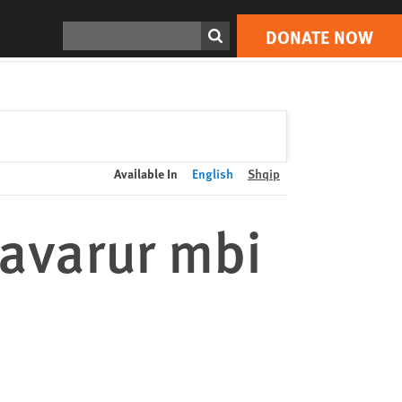
DONATE NOW
Print
Search
DONATE NOW
Available In
English
Shqip
Pavarur mbi