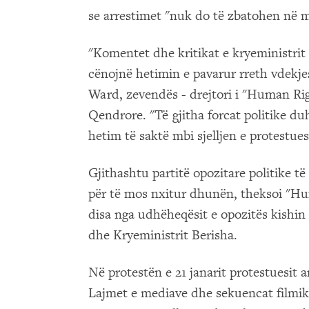
se arrestimet "nuk do të zbatohen në 
"Komentet dhe kritikat e kryeministrit
cënojnë hetimin e pavarur rreth vdekje
Ward, zevendës - drejtori i "Human R
Qendrore. "Të gjitha forcat politike duh
hetim të saktë mbi sjelljen e protestues
Gjithashtu partitë opozitare politike t
për të mos nxitur dhunën, theksoi "Hu
disa nga udhëheqësit e opozitës kishin 
dhe Kryeministrit Berisha.
Në protestën e 21 janarit protestuesit 
Lajmet e mediave dhe sekuencat filmik