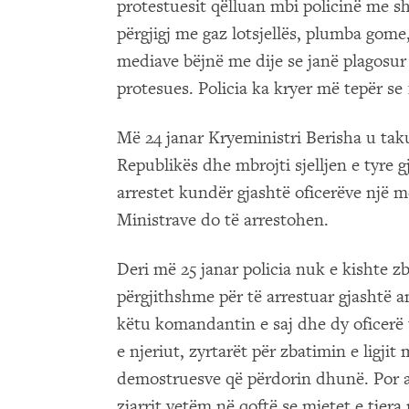
protestuesit qëlluan mbi policinë me s
përgjigj me gaz lotsjellës, plumba gome
mediave bëjnë me dije se janë plagosur 
protesues. Policia ka kryer më tepër se
Më 24 janar Kryeministri Berisha u tak
Republikës dhe mbrojti sjelljen e tyre g
arrestet kundër gjashtë oficerëve një m
Ministrave do të arrestohen.
Deri më 25 janar policia nuk e kishte z
përgjithshme për të arrestuar gjashtë a
këtu komandantin e saj dhe dy oficerë të 
e njeriut, zyrtarët për zbatimin e ligji
demostruesve që përdorin dhunë. Por 
zjarrit vetëm në qoftë se mjetet e tjer