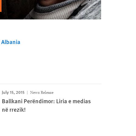
Albania
July 15, 2015
News Release
Ballkani Perëndimor: Liria e medias
në rrezik!