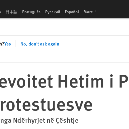
e
languages
h
日本語
Português
Русский
Español
More
sh?
Yes
No, don't ask again
evoitet Hetim i 
Protestuesve
 nga Ndërhyrjet në Çështje