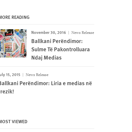
MORE READING
November 30, 2016
News Release
Ballkani Perëndimor:
Sulme Të Pakontrolluara
Ndaj Medias
uly 15, 2015
News Release
Ballkani Perëndimor: Liria e medias në
rrezik!
MOST VIEWED