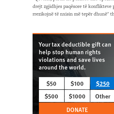
drejt zgjidhjes paqësore të konflikteve
rrezikojnë të nxisin më tepër dhunë" t
Your tax deductible gift can
help stop human rights
violations and save lives
around the world.
$50
$100
$250
$500
$1000
Other
DONATE