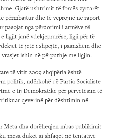
shme. Gjatë ushtrimit të forcës zyrtarët
 të përmbajtur dhe të veprojnë në raport
ur pasojat nga përdorimi i armëve të
 ligjit janë vdekjeprurëse, ligji për të
vdekjet të jetë i shpejtë, i paanshëm dhe
 vrasjet ishin në përputhje me ligjin.
are të vitit 2009 shqipëria është
m politik, ndërkohë që Partia Socialiste
tinë e tij Demokratike për përvetësim të
ritikuar qeverinë për dështimin në
lir Meta dha dorëheqjen mbas publikimit
, ku mesa duket ai shfaqet në tentativë