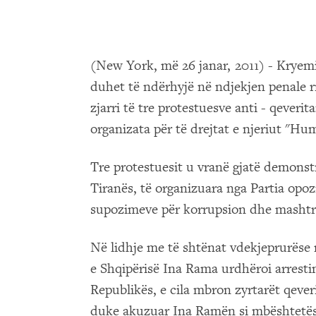
(New York, më 26 janar, 2011) - Kryemin
duhet të ndërhyjë në ndjekjen penale 
zjarri të tre protestuesve anti - qeverit
organizata për të drejtat e njeriut "H
Tre protestuesit u vranë gjatë demons
Tiranës, të organizuara nga Partia opozi
supozimeve për korrupsion dhe mashtri
Në lidhje me të shtënat vdekjeprurëse 
e Shqipërisë Ina Rama urdhëroi arrestim
Republikës, e cila mbron zyrtarët qever
duke akuzuar Ina Ramën si mbështetëse