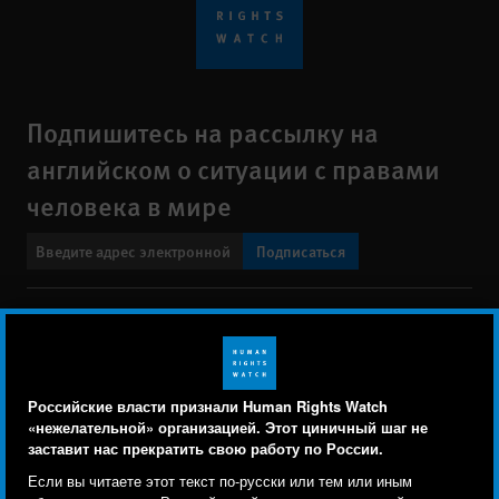
Подпишитесь на рассылку на
английском о ситуации с правами
человека в мире
Подписаться
BlueSky
X
Faceboo
YouTu
Ins
Свяжитесь с нами
Footer
Заявление о политике конфиденциальности
Карта сайта
Российские власти признали Human Rights Watch
menu
«нежелательной» организацией. Этот циничный шаг не
Text Version
заставит нас прекратить свою работу по России.
Human Rights Watch cookie preferences
Мы используем файлы cookie, технологии
Если вы читаете этот текст по-русски или тем или иным
© 2026 Human Rights Watch