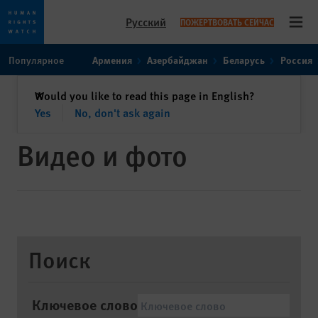
Русский
ПОЖЕРТВОВАТЬ СЕЙЧАС
Open
Skip
Skip
Популярное
Армения
Азербайджан
Беларусь
Россия
to
to
cookie
main
закрыть
Would you like to read this page in English?
✕
privacy
content
Yes
No, don't ask again
notice
Видео и фото
Поиск
Ключевое слово