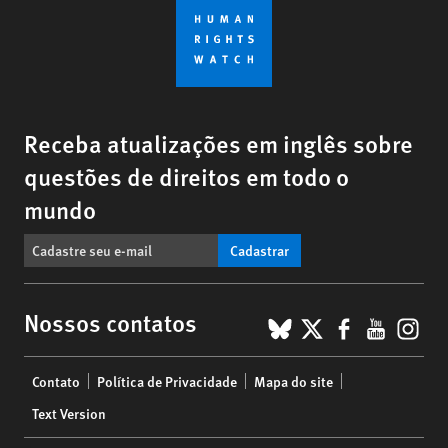
Receba atualizações em inglês sobre
questões de direitos em todo o
mundo
Cadastrar
BlueSky
X
Faceboo
YouTu
Ins
Nossos contatos
Footer
Contato
Política de Privacidade
Mapa do site
menu
Text Version