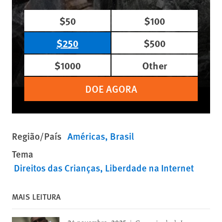
$50
$100
$250
$500
$1000
Other
DOE AGORA
Região/País
Américas
Brasil
Tema
Direitos das Crianças
Liberdade na Internet
MAIS LEITURA
24 novembro, 2025