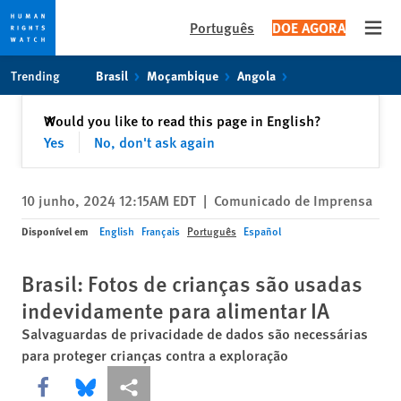
Português
DOE AGORA
Open
Skip
Skip
Trending
Brasil
Moçambique
Angola
to
to
cookie
main
Fechar
Would you like to read this page in English?
✕
privacy
content
Yes
No, don't ask again
notice
10 junho, 2024 12:15AM EDT
|
Comunicado de Imprensa
Disponível em
English
Français
Português
Español
Brasil: Fotos de crianças são usadas
indevidamente para alimentar IA
Salvaguardas de privacidade de dados são necessárias
para proteger crianças contra a exploração
Share this via Facebook
Share this via Bluesky
Share this via Compartilhar