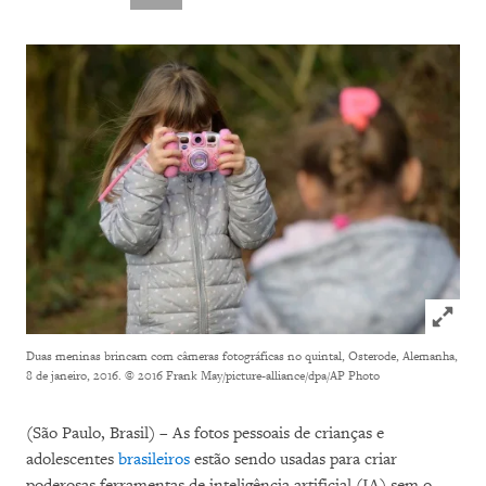
Click to
Duas meninas brincam com câmeras fotográficas no quintal, Osterode, Alemanha,
8 de janeiro, 2016.
© 2016 Frank May/picture-alliance/dpa/AP Photo
(São Paulo, Brasil) – As fotos pessoais de crianças e
adolescentes
brasileiros
estão sendo usadas para criar
poderosas ferramentas de inteligência artificial (IA) sem o