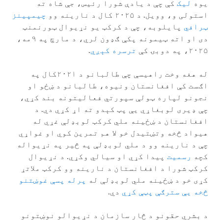
یوه
لیک
کې چې د یادې شورا رئیس، جې شاه ته
استولی و، وویل. د ۲۰۲۵ کال د نارینه وو
چیمپینز
ټرافي
پایلوبه، چې د کرکټ یو نړیوال ټورنمنټ
دی او اته ټیمونه پکې ګډون لري، د مارچ په ۹مه،
۲۰۲۵، په دوبۍ کې
ترسره کېږي
.
له هغه وخت راهیسې چې طالبانو د ۲۰۲۱کال په
اګست کې افغانستان ونیوه، طالبانو د ښځو او
نجونو لپاره ټولې سپورتي فعالیتونه بند کړي،
چې ډیری لوبغاړي یې پټ کېدو ته اړ کړي دي. د
افغانستان د ښځینه ملي کرکټ لوبډلې غړي له
هیواد څخه وتښتیدل خو لا هم تمرین کوي او غواړي
چې د نارینه وو د ملي لوبډلې په څیر په نړیواله
کچه
رسمیت
پیدا کړي او سیالي وکړي. د نړیوال
کرکټ شورا د افغانستان د نارینه وو کرکټ ملاتړ
کړی خو د ښځینه ملي لوبډلې له
پرله پسې غوښتنو
څخه یې سترګې پټې کړي
دي.
د بشري حقونو د څار سازمان د نړیوالو نوښتونو