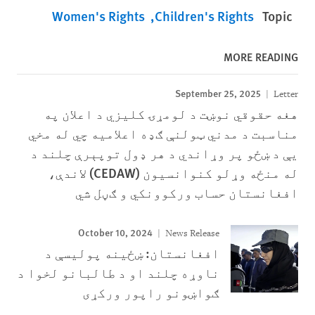
Women's Rights
Children's Rights
Topic
MORE READING
September 25, 2025
Letter
هغه حقوقي نوښت د لومړۍ کليزي د اعلان په
مناسبت د مدني ټولنې ګډه اعلاميه چي له مخي
يې د ښځو پر وړاندي د هر ډول توپېرې چلند د
له منځه وړلو کنوانسیون (CEDAW) لاندې،
افغانستان حساب ورکوونکي و ګڼل شي
October 10, 2024
News Release
افغانستان: ښځینه پولیسې د
ناوړه چلند او د طالبانو لخوا د
ګواښونو راپور ورکړی