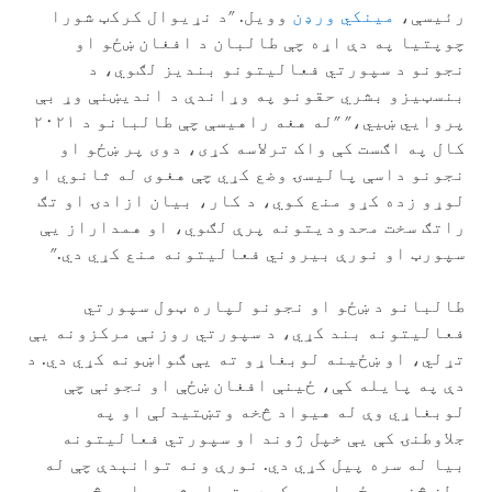
رئیسې،
مینکي ورډن
وویل. "د نړیوال کرکټ شورا
چوپتیا په دې اړه چې طالبان د افغان ښځو او
نجونو د سپورتي فعالیتونو بندیز لګوي، د
بنسټیزو بشري حقونو په وړاندې د اندیښنې وړ بې
پروايي ښیي،" "له هغه راهیسې چې طالبانو د ۲۰۲۱
کال په اګست کې واک ترلاسه کړی، دوی پر ښځو او
نجونو داسې پالیسۍ وضع کړي چې هغوی له ثانوي او
لوړو زده کړو منع کوي، د کار، بیان ازادۍ او تګ
راتګ سخت محدودیتونه پرې لګوي، او همداراز یې
سپورټ او نورې بیروني فعالیتونه منع کړي دي."
طالبانو د ښځو او نجونو لپاره ټول سپورتي
فعالیتونه بند کړي، د سپورتي روزنې مرکزونه یې
تړلي، او ښځینه لوبغاړو ته یې ګواښونه کړي دي. د
دې په پایله کې، ځینې افغان ښځې او نجونې چې
لوبغاړي وې له هیواد څخه وتښتیدلې او په
جلاوطنۍ کې یې خپل ژوند او سپورتي فعالیتونه
بیا له سره پیل کړي دي. نورې ونه توانېدې چې له
وطن څخه ووځي او پټ کېدو ته اړ شوې، او هڅه یې