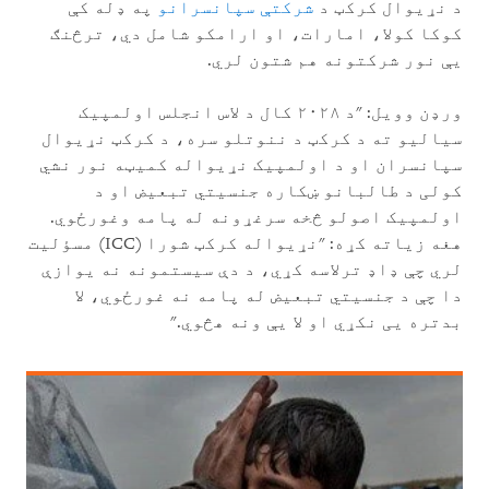
د نړیوال کرکټ د
شرکتې سپانسرانو
په ډله کې
کوکا کولا، امارات، او ارامکو شامل دي، ترڅنګ
یې نور شرکتونه هم شتون لري.
ورډن وویل: "د ۲۰۲۸ کال د لاس انجلس اولمپیک
سیالیو ته د کرکټ د ننوتلو سره، د کرکټ نړیوال
سپانسران او د اولمپیک نړیواله کمیټه نور نشي
کولی د طالبانو ښکاره جنسیتي تبعیض او د
اولمپیک اصولو څخه سرغړونه له پامه وغورځوي.
هغه زیاته کړه: "نړیواله کرکټ شورا (ICC) مسؤلیت
لري چې ډاډ ترلاسه کړي، د دې سیستمونه نه یوازې
دا چې د جنسیتي تبعیض له پامه نه غورځوي، لا
بدتره یی نکړي او لا یې ونه هڅوي."