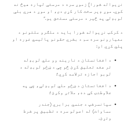
نړیواله شورا] زموږ سره د مرستې لپاره هیڅ نه
کوي. موږ ډېر سخت کار کړی دی، او موږ د هرې بلې
لوبډلې په څېر د مرستې مستحق یو."
د کرکټ نړیواله شورا باید د ملګرو ملتونو د
معیارونو سره سم د بشري حقونو پالیسي غوره او
پلي کړي او:
د افغانستان د نارینه وو ملي لوبډله
تر هغه تعلیق کړئ څو چې د ښځو لوبډله د
لوبو اجازه ترلاسه کړي؛
د افغانستان د ښځو ملي لوبډلې، چې په
جلاوطنۍ کې ده، ملاتړ وکړئ؛
سپانسرشپ د جنسي برابري (جندر
مساوات) له اصولو سره د تطبیق پر شرط
وتړئ.