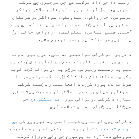
"ژمنه ده چې ډاډ ترلاسه شي چې هرچیرې چې کرکټ
لوبیږي، ټول لوبغاړي، د لوبغاړو ملاتړ کونکي
پرسونل، چارواکي، لیدونکي، سوداګریز شریکان
او نور یې له دې څخه خوند واخلي" پرته له دې چې د
"جنس، جنسي تمایل، معلولیت، ازدواجي حالت او/
یا د زیږون حالت" پر بنسټ تبعیض وشي.
د نړیوالو کرکټ قوانینو له مخې، غړي هیوادونه
اړ دي چې د خپلو نارینه وو ټیم لپاره د ښځینه وو
ټیم په رسمیت وپیژني ترڅو په نړیواله کچه لوبه
وکړي. افغانستان د ۲۰۲۱ کال د اګست راهیسې دا
شرط نه ده پوره کړې. د افغانستان ښځینه کرکټ
لوبغاړو ویلي چې دوی د ملاتړ او رسمیت پیژندنې
لپاره د کرکټ نړیوالې شورا
ته لیکلي دي
خو
هیڅکله یې ځواب نه دی ترلاسه کړی.
د کرکټ یوې لوبغاړې شبنم احسن په فبروري کې
بي
بي سي ته وویل
: "دا ډېره دردونکې او ډېره مایوسه
کوونکې ده." "زه نه پوهېږم چې ولې دوی [د کرکټ