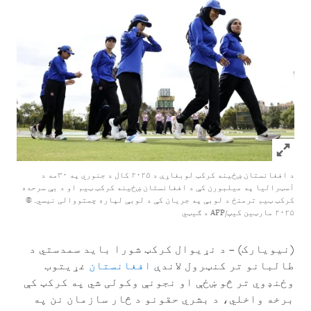
Click to expand Image
د افغانستان ښځینه کرکټ لوبغاړې د ۲۰۲۵ کال د جنوري په ۳۰مه د
آسټرالیا په میلبورن کې د افغانستان ښځینه کرکټ ټیم او د بې سرحده
کرکټ ټیم ترمنځ د لوبې په جریان کې د لوبې لپاره چمتووالی نیسي.
©
۲۰۲۵ مارټین کیپ/AFP د ګیټي
(نیویارک) – د نړیوال کرکټ شورا باید سمدستي د
طالبانو تر کنټرول لاندې
افغانستان
غړیتوب
وځنډوي تر څو ښځې او نجونې وکولی شي په کرکټ کې
برخه واخلي، د بشري حقونو د څار سازمان نن په