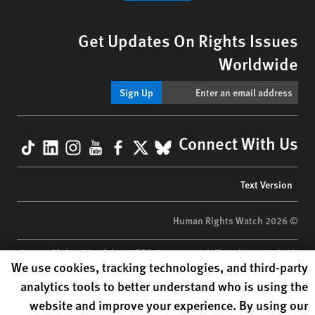
Get Updates On Rights Issues
Worldwide
Sign Up
kTok
nkedIn
nstagram
YouTube
Facebook
BlueSky
X
Connect With Us
Footer
Text Version
menu
© 2026 Human Rights Watch
Human Rights Watch
| 350 Fifth Avenue, 34th Floor | New York,
NY
Human Rights Watch cookie preferences
We use cookies, tracking technologies, and third-party
10118-3299
USA
|
t
1.212.290.4700
analytics tools to better understand who is using the
Human Rights Watch
is a 501(C)(3) nonprofit registered in the US
website and improve your experience. By using our
under EIN: 13-2875808