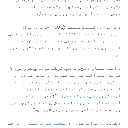
وکړه چې د خپلو سپورتي اړیکو شواهد له منځه
یوسي لکه مډالونو او سپورتي وسایل.
د نړیوال المپیک کمیټې (IOC)، چې د نړیوال
سپورت اداره ده، د ۲۰۲۴ پاریس د اوړي المپیک کې
د سیالۍ لپاره په بهر کې میشت افغان ښځینه
لوبغاړي په رسمیت پیژندلي او مالي ملاتړ یې کړی
دی.
د افغانستان د ښځو د ملي کرکټ لوبډلې ګڼې غړې لا
هم په استرالیا کې تمرینونه او لوبې ته دوام
ورکوي. هغوی د جنورۍ په میاشت کې یوه دوستانه
لوبه وکړه، چې پکې کپتانې فیروزه امیري
ایسوشیېټېډ پریس ته وویل
، "زموږ لوبډله د
افغانستان د ملیونونو هغو ښځو استازیتوب کوي،
چې له خپلو اساسي حقونو برخې شوې دي."
د کرکټ نړیوالې شورا د
تبعیض ضد پالیسي
وايي چې