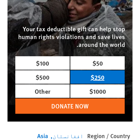
Your tax deductible gift can help stop
human rights violations and save lives
around the world.
$100
$50
$500
$250
Other
$1000
DONATE NOW
Region / Country
افغانستان
Asia