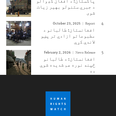
پاکستان: د افغان کډوالو
د جبري ستنولو بهیر زیات
شوی
October 23, 2025
Report
افغانستان: طالبانو د
مطبوعاتو ازادي تر پښو
لاندې کړې
February 2, 2026
News Release
افغانستان: د طالبانو
ځپنه نوره هم شدیده شوې
ده