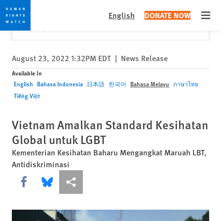
Skip
Skip
Close
Would you like to read this page in English?
✕
English
DONATE NOW
to
to
Open
Yes
No, don't ask again
cookie
main
privacy
content
notice
August 23, 2022 1:32PM EDT
|
News Release
Available In
English
Bahasa Indonesia
日本語
한국어
Bahasa Melayu
ภาษาไทย
Tiếng Việt
Vietnam Amalkan Standard Kesihatan
Global untuk LGBT
Kementerian Kesihatan Baharu Mengangkat Maruah LBT,
Antidiskriminasi
Share this via Facebook
Share this via Bluesky
More sharing options