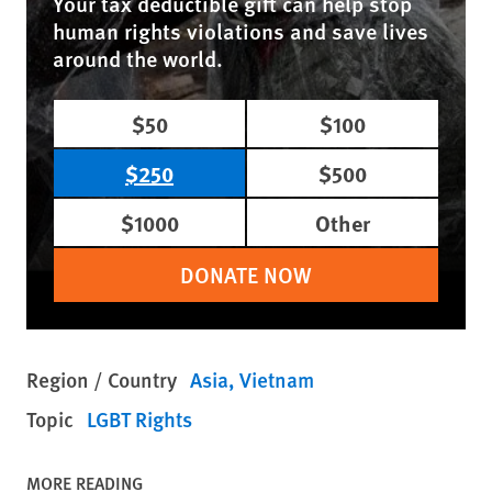
Your tax deductible gift can help stop
human rights violations and save lives
around the world.
$50
$100
$250
$500
$1000
Other
DONATE NOW
Region / Country
Asia
Vietnam
Topic
LGBT Rights
MORE READING