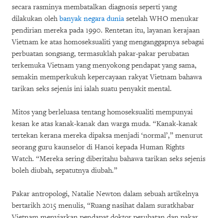
secara rasminya membatalkan diagnosis seperti yang
dilakukan oleh
banyak negara dunia
setelah WHO menukar
pendirian mereka pada 1990. Rentetan itu, layanan kerajaan
Vietnam ke atas homoseksualiti yang menganggapnya sebagai
perbuatan songsang, termasuklah pakar-pakar perubatan
terkemuka Vietnam yang menyokong pendapat yang sama,
semakin memperkukuh kepercayaan rakyat Vietnam bahawa
tarikan seks sejenis ini ialah suatu penyakit mental.
Mitos yang berleluasa tentang homoseksualiti mempunyai
kesan ke atas kanak-kanak dan warga muda. “Kanak-kanak
tertekan kerana mereka dipaksa menjadi ‘normal’,” menurut
seorang guru kaunselor di Hanoi kepada Human Rights
Watch. “Mereka sering diberitahu bahawa tarikan seks sejenis
boleh diubah, sepatutnya diubah.”
Pakar antropologi, Natalie Newton dalam sebuah artikelnya
bertarikh 2015 menulis, “Ruang nasihat dalam suratkhabar
Vietnam menyiarkan pendapat doktor perubatan dan pakar