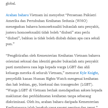
global.
Arahan baharu
Vietnam ini menyebut “Persatuan Psikiatri
Amerika dan Pertubuhan Kesihatan Sedunia (WHO)
menegaskan bahawa homoseksualiti bukanlah satu penyakit,
justeru homoseksualiti tidak boleh “diubati” atau perlu
“diubati”, bahkan ia tidak boleh diubah dalam apa cara sekali
pun.”
“Pengiktirafan oleh Kementerian Kesihatan Vietnam bahawa
orientasi seksual dan identiti gender bukanlah satu penyakit
pasti membawa rasa lega kepada warga LGBT dan ahli
keluarga mereka di seluruh Vietnam,” menurut
Kyle Knight
,
penyelidik kanan Human Rights Watch mengenai kesihatan
dan hak lesbian, gay, biseksual dan transgender (LGBT).
“Warga LGBT di Vietnam berhak mendapatkan askses kepada
maklumat dan perkhidmatan kesihatan tanpa sebarang
diskriminasi. Oleh itu, arahan baharu daripada Kementerian
Kesihatannya ialah langkah yang sangat penting dan tepat.”