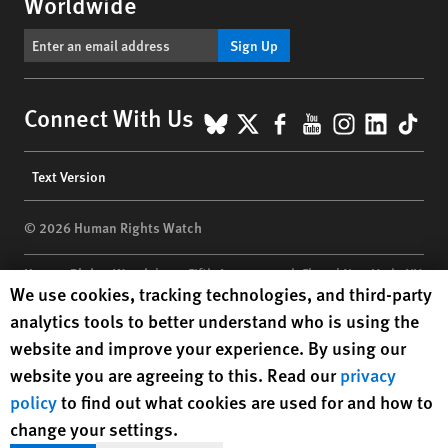
Worldwide
Sign Up
BlueSky
X
Facebook
YouTube
Instagr
Linke
Tik
Connect With Us
Footer
Text Version
menu
© 2026 Human Rights Watch
Human Rights Watch
| 350 Fifth Avenue, 34th Floor | New York,
NY
Human Rights Watch cookie preferences
We use cookies, tracking technologies, and third-party
10118-3299
USA
|
t
1.212.290.4700
analytics tools to better understand who is using the
Human Rights Watch
is a 501(C)(3) nonprofit registered in the US
website and improve your experience. By using our
under EIN: 13-2875808
website you are agreeing to this. Read our
privacy
policy
to find out what cookies are used for and how to
change your settings.