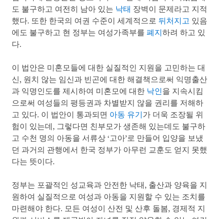
도 불구하고 여전히 남아 있는
낙태
장벽이 문제라고 지적
했다. 또한 한국의 여권 수준이 세계적으로
뒤처지고
있음
에도 불구하고 현 정부는 여성가족부를
폐지
하려 하고 있
다.
이 법안은 미혼모들에 대한 실질적인 지원을 고민하는 대
신, 원치 않는 임신과 빈곤에 대한 해결책으로써 익명출산
과 익명인도를 제시하여 미혼모에 대한
낙인
을 지속시킴
으로써 여성들의 평등권과 차별받지 않을 권리를 저해하
고 있다. 이 법안이 통과되면
아동 유기
가 더욱 조장될 위
험이 있는데, 그렇다면 친부모가 생존해 있는데도 불구하
고 수천 명의 아동을 서류상 ‘고아’로 만들어 입양을 보냈
던 과거의 관행에서 한국 정부가 아무런 교훈도 얻지 못했
다는 뜻이다.
정부는 포괄적인 성교육과 안전한 낙태, 출산과 양육을 지
원하여 실질적으로 여성과 아동을 지원할 수 있는 조치를
마련해야 한다. 모든 여성이 산전 및 산후 돌봄, 경제적 지