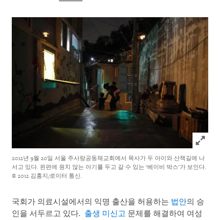
Click to
2012년 9월 20일 서울 주사랑공동체교회에서 목사가 두 아이와 산책길에 나
서고 있다. 왼편에 원치 않는 아기를 두고 갈 수 있는 ‘베이비 박스’가 보인다.
© 2012 김홍지/로이터 통신.
국회가 의료시설에서의 익명 출산을 허용하는
법안
의 승
인을 서두르고 있다.
출생 미신고
문제를 해결하여 여성