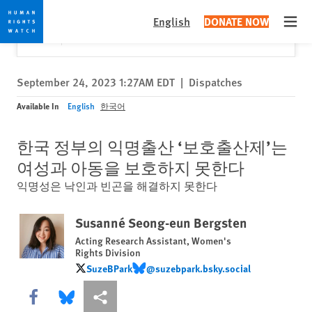
Skip
Skip
Close
Would you like to read this page in English?
✕
English
DONATE NOW
to
to
Open
Yes
No, don't ask again
cookie
main
privacy
content
notice
September 24, 2023 1:27AM EDT
|
Dispatches
Available In
English
한국어
한국 정부의 익명출산 ‘보호출산제’는
여성과 아동을 보호하지 못한다
익명성은 낙인과 빈곤을 해결하지 못한다
Susanné Seong-eun Bergsten
Acting Research Assistant, Women's
Rights Division
SuzeBPark
@suzebpark.bsky.social
SuzeBPark
@suzebpark.bsky.social
Share this via Facebook
Share this via Bluesky
More sharing options