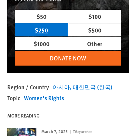
$50
$100
$250
$500
$1000
Other
DONATE NOW
Region / Country
아시아
대한민국 (한국)
Topic
Women's Rights
MORE READING
March 7, 2025
Dispatches