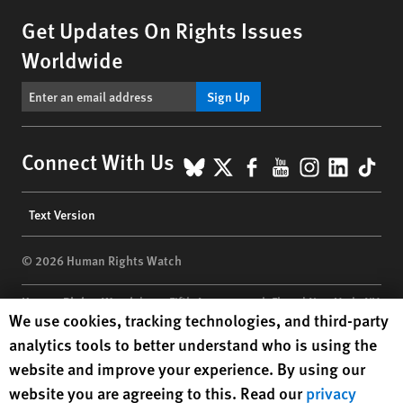
Get Updates On Rights Issues
Worldwide
Sign Up
BlueSky
X
Facebook
YouTube
Instagr
Linke
Tik
Connect With Us
Footer
Text Version
menu
© 2026 Human Rights Watch
Human Rights Watch
| 350 Fifth Avenue, 34th Floor | New York,
NY
Human Rights Watch cookie preferences
We use cookies, tracking technologies, and third-party
10118-3299
USA
|
t
1.212.290.4700
analytics tools to better understand who is using the
Human Rights Watch
is a 501(C)(3) nonprofit registered in the US
website and improve your experience. By using our
under EIN: 13-2875808
website you are agreeing to this. Read our
privacy