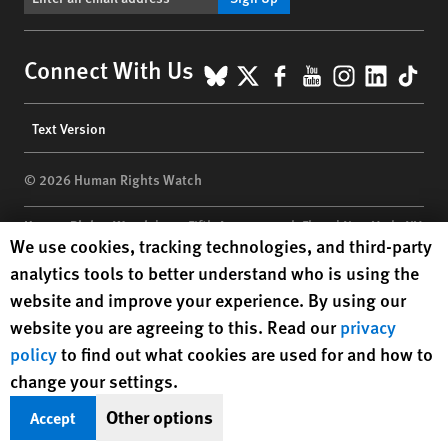
BlueSky
X
Facebook
YouTube
Instagr
Linke
Tik
Connect With Us
Footer
Text Version
menu
© 2026 Human Rights Watch
Human Rights Watch
| 350 Fifth Avenue, 34th Floor | New York,
NY
Human Rights Watch cookie preferences
We use cookies, tracking technologies, and third-party
10118-3299
USA
|
t
1.212.290.4700
analytics tools to better understand who is using the
Human Rights Watch
is a 501(C)(3) nonprofit registered in the US
website and improve your experience. By using our
under EIN: 13-2875808
website you are agreeing to this. Read our
privacy
policy
to find out what cookies are used for and how to
change your settings.
Other options
Accept