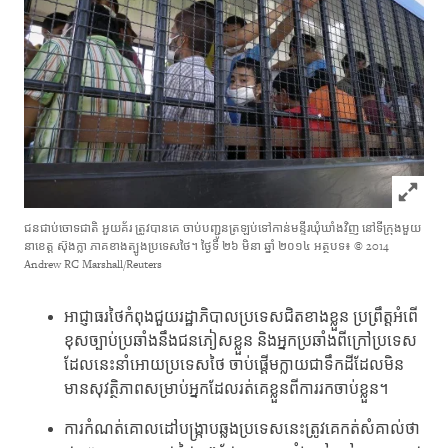
Click to
ជនជាប់ចោទជាតិ អួយគ័រ ត្រូវបានគេ ចាប់បញ្ជូនត្រឡប់ទៅកាន់មន្ទីរឃុំឃាំងវិញ នៅទីក្រុងមួយ
នាខេត្ត ស៊ុងក្លា ភាគខាងត្បូងប្រទេសថៃ។ ថ្ងៃទី ២៦ មិនា ឆ្នាំ ២០១៤ អត្ថបទ៖ ©️ 2014
Andrew RC Marshall/Reuters
អាជ្ញាធរថៃកំពុងជួយរដ្ឋាភិបាលប្រទេសជិតខាងខ្លួន ប្រព្រឹត្តអំពើ
ខុសច្បាប់ប្រឆាំងនឹង​ជនភៀសខ្លួន និងអ្នកប្រឆាំងពីក្រៅប្រទេស
ដែលនេះនាំអោយប្រទេសថៃ ចាប់ផ្តើមក្លាយជាទឹកដីដែលមិន
មានសុវត្ថិភាពសម្រាប់អ្នកដែលរត់គេខ្លួនពីការរកចាប់ខ្លួន។
ការកំណត់គោលដៅបង្រ្កាបឆ្លងប្រទេសនេះត្រូវគេកត់សំគាល់ថា