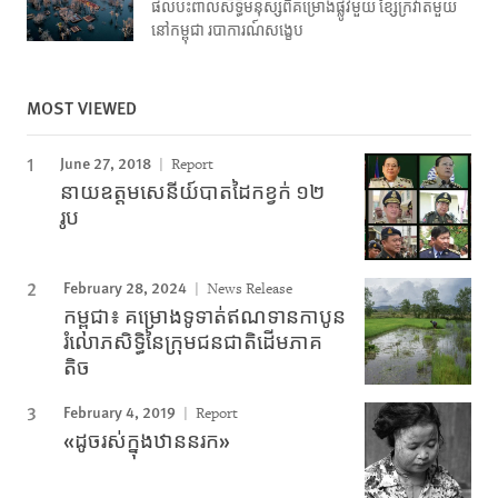
ផលប៉ះពាល់សិទ្ធិមនុស្សពីគម្រោងផ្លូវមួយ ខ្សែក្រវាត់មួយ
នៅកម្ពុជា របាការណ៍សង្ខេប
MOST VIEWED
June 27, 2018
Report
នាយឧត្តមសេនីយ៍បាតដៃកខ្វក់ ១២
រូប
February 28, 2024
News Release
កម្ពុជា៖ គម្រោងទូទាត់ឥណទានកាបូន
រំលោភសិទ្ធិនៃក្រុមជនជាតិដើមភាគ
តិច
February 4, 2019
Report
«ដូច​រស់​ក្នុង​ឋាន​នរក»