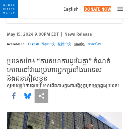
Skip
Skip
Close
Would you like to read this page in English?
✕
English
DONATE NOW
to
to
Open
Yes
No, don't ask again
cookie
main
privacy
content
notice
May 15, 2024 9:00PM EDT
|
News Release
Available In
English
简体中文
繁體中文
ភាសាខ្មែរ
ภาษาไทย
ប្រទេសថៃ៖ “ការសហការដូរដៃគ្នា” កំណត់
គោលដៅវាយប្រហារអ្នកប្រឆាំងបរទេស
និងជនភៀសខ្លួន
សូមបញ្ឈប់ការជួយប្រទេសជិតខាងក្នុងការធ្វើទុក្ខបុកម្នេញឆ្លងប្រទេស
Share this via Facebook
Share this via Bluesky
More sharing options