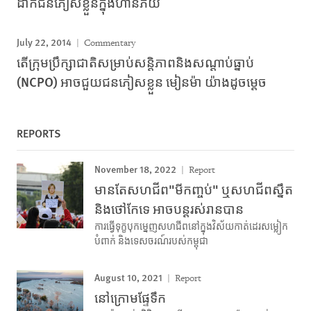
ដាក់ជនភៀសខ្លួនក្នុងហានិភ័យ
July 22, 2014
Commentary
តើក្រុមប្រឹក្សាជាតិសម្រាប់សន្តិភាពនិងសណ្តាប់ធ្នាប់
(NCPO) អាចជួយជនភៀសខ្លួន មៀនម៉ា យ៉ាងដូចម្តេច
REPORTS
November 18, 2022
Report
មានតែសហជីព"មីកញ្ចប់" ឬសហជីពស្នឹត
និងថៅកែទេ អាចបន្តរស់រានបាន
ការធ្វើទុក្ខបុកម្នេញសហជីពនៅក្នុងវិស័យកាត់ដេរសម្លៀក
បំពាក់ និងទេសចរណ៍របស់កម្ពុជា
August 10, 2021
Report
នៅក្រោមផ្ទែទឹក