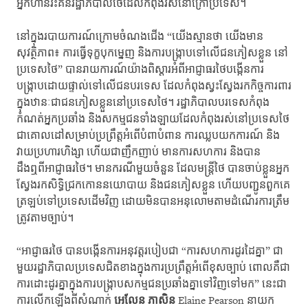
អ្នកហ៊ានរិះគន់រដ្ឋាភិបាលថៃដែលកំពុងរស់នៅក្រៅប្រទេស។
នៅក្នុងរបាយការណ៍ក្រោមចំណងជើង “យើងស្មានថា យើងមាន
សុវត្ថិភាព៖ ការធ្វើទុក្ខបុកម្នេញ និងការបង្រ្កាបទៅលើជនភៀសខ្លួន នៅ
ប្រទេសថៃ” បានរាយការណ៍យ៉ាងពិស្តារអំពីអាជ្ញាធរថៃបង្កើនការ
បង្រ្កាបដោយផ្ទាល់ទៅលើជនបរទេស ដែលកំពុងស្វះស្វែងរកកិច្ចការពារ
ក្នុងឋានៈជាជនភៀសខ្លួននៅប្រទេសថៃ។ រដ្ឋាភិបាលបរទេសកំពុង
កំណត់អ្នកប្រឆាំង និងសកម្មជនទាំងឡាយដែលកំពុងរស់នៅប្រទេសថៃ
ជាគោលដៅសម្រាប់ប្រព្រឹត្តអំពើបំពាបំពាន ការឈ្លបយកការណ៍ និង
វាយប្រហារហិង្សា ហើយជាញឹកញាប់ មានការសហការ និងបាន
ដឹងឮពីអាជ្ញាធរថៃ។ មានករណីមួយចំនួន ដែលមន្ត្រីថៃ បានចាប់ខ្លួនអ្នក
ស្វែងរកសិទ្ធិជ្រកកោននយោបាយ និងជនភៀសខ្លួន ហើយបញ្ជូនពួកគេ
ត្រឡប់ទៅប្រទេសដើមវិញ ដោយមិនបានអនុលោមតាមដំណើរការត្រឹម
ត្រូវតាមច្បាប់។
“អាជ្ញាធរថៃ បានបង្កើនការអនុវត្តរបៀបជា “ការសហការដូរដៃគ្នា” ជា
មួយរដ្ឋាភិបាលប្រទេសជិតខាង​ក្នុងការប្រព្រឹត្តអំពើខុសច្បាប់ ពោលគឺជា
ការដោះដូរគ្នាក្នុងការបង្ក្រាបសកម្មជនប្រឆាំងគ្នាទៅវិញទៅមក” នេះជា
ការលើកឡើងពីសំណាក់
អេលែន ភាសិន
Elaine Pearson នាយក