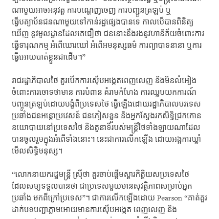
ណាមួយអាចអនុវត្ត ការបណ្តេញ​ចេញ ការបញ្ជូនត្រឡប់ ឬ
ធ្វើបត្យាប័នជនណាមួយទៅកាន់រដ្ឋផ្សេងបានទេ កាលបើបានពិនិត្យ
ឃើញ នូវមូលដ្ឋានដែលគេជឿថា ជននោះនឹងរងនូវហានិភ័យចំពោះការ
ធ្វើទារុណកម្ម អំពើឃោរឃៅ អំពើអមនុស្សធម៌ ការព្យាបាទនានា ឬការ
ធ្វើអោយបាត់ខ្លួនជាដើម។”​
រាជរដ្ឋាភិបាលថៃ គួរបើកការស៊ើបអង្កេតពេញលេញ និងមិនលំអៀង
ចំពោះការចោទថាមាន ការបំពាន គំរាមកំហែង ការឈ្លបយកការណ៍
បញ្ចូនត្រឡប់ដោយបង្ខំពីប្រទេសថៃ ធ្វើឡើងដោយរដ្ឋាភិបាល​បរទេស
ប្រឆាំងជនអន្តោប្រវេសន៍ ជនភៀសខ្លួន និងអ្នកស្វែងរកសិទ្ធិជ្រកកោន
នយោបាយនៅប្រទេស​ថៃ និងតួនាទីរបស់មន្ត្រីថៃទាំងឡាយណាដែល
បានចូលរួមក្នុងអំពើទាំងនោះ។ នេះជាការលើកឡើង ដោយអង្គការឃ្លាំ
មើលសិទ្ធិមនុស្ស។
“លោកនាយករដ្ឋមន្ត្រី ស្រ៊ីថា គួរចាប់ផ្តើមស្តារកិត្តិយសប្រទេសថៃ
ដែលសម្យទទួលបានថា​ ជាប្រទេសមួយមានសុវត្ថិភាពសម្រាប់អ្នក
ប្រឆាំង មកពីក្រៅប្រទេស”​។ ជាការលើកឡើងដោយ Pearson “គាត់គួរ
ដាក់បទបញ្ជាភ្លាមអោយមានការស៊ើបអង្កេត ពេញលេញ និង