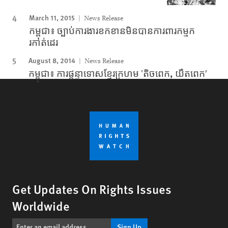
March 11, 2015
News Release
កម្ពុជា៖ ច្បាប់ការងារខកខានមិនបានការពារកម្មក
រកាត់ដេរ
August 8, 2014
News Release
កម្ពុជា៖ ការផ្តន្ទាទោសខ្មែរក្រហម ‛តិចពេក, យឺតពេក′
Get Updates On Rights Issues
Worldwide
Sign Up