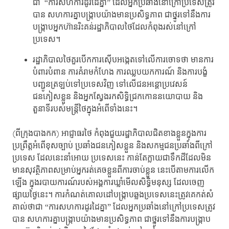
ជា “ការសហការដូរដៃគ្នា” ដែលអ្នកប្រឆាំងនៅក្រៅប្រទេសត្រូវ
បាន សហការគ្នាបង្រ្កាបយ៉ាងមានប្រសិទ្ធភាព ជាថ្នូរទៅនឹងការ
បង្រ្កាបអ្នកហ៊ានរិះគន់រដ្ឋាភិបាលថៃដែលកំពុងរស់នៅក្រៅ
ប្រទេស។
រដ្ឋាភិបាលថៃគួរបើកការស៊ើបអង្កេតទៅលើការចោទថា មានការ
បំពារបំពាន ការគំរាមកំហែង ការឈ្លបយកការណ៍ និងការបង្ខំ
បញ្ជូនត្រឡប់ទៅប្រទេសវិញ​ ទៅលើជនអន្តោប្រវេសន៍
ជនភៀសខ្លួន និងអ្នកស្វែងរកសិទ្ធិជ្រកកោននយោបាយ និង
តួនាទីរបស់មន្ត្រីថៃក្នុងអំពើទាំងនេះ។
(ពីក្រុងបាងកក) អាជ្ញាធរថៃ កំពុងជួយរដ្ឋាភិបាលជិតខាងខ្លួនក្នុងការ
ប្រព្រឹត្តអំពើខុសច្បាប់ ប្រឆាំងជនភៀសខ្លួន និងសកម្មជនប្រឆាំងពីក្រៅ
ប្រទេស ដែលនេះនាំអោយ ប្រទេសនេះ កាន់តែក្លាយជាទឹកដីដែលមិន
មានសុវត្ថិភាពសម្រាប់អ្នករត់គេចខ្លួនពីការចាប់ខ្លួន នេះបើតាមការលើក
ឡើង ក្នុងរបាយការណ៍របស់អង្គការឃ្លាំមើលសិទ្ធិមនុស្ស ដែលចេញ
ផ្សាយថ្ងៃនេះ។​ ការកំណត់គោលដៅបង្រ្កាបឆ្លងប្រទេសនេះត្រូវគេកត់សំ
គាល់ថាជា “ការសហការដូរដៃគ្នា” ដែលអ្នកប្រឆាំងនៅក្រៅប្រទេសត្រូវ
បាន សហការគ្នាបង្រ្កាបយ៉ាងមានប្រសិទ្ធភាព ជាថ្នូរទៅនឹងការបង្រ្កាប