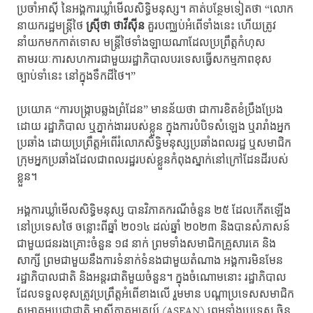
ប្រចាំអាស៊ី នៃអង្គការឃ្លាំមើល​សិទ្ធិមនុស្ស។ គាត់បន្ថែមទៀតថា “លោក
នាយករដ្ឋមន្ត្រីថៃ
ស្រ៊ីថា ថាវីស៊ីន
គួរបញ្ឈប់អំពើទាំងនេះ ហើយត្រូវ
នាំយកមកកាត់ទោស មន្ត្រីថៃទាំងឡាយណាដែលប្រព្រឹត្តកំហុស
តាមរយៈការសហការជាមួយ​រដ្ឋាភិបាលបរទេសធ្វើសកម្មភាពខុស
ច្បាប់ទាំនេះ នៅក្នុងទឹកដីថៃ។”
ប្រយោគ “ការបង្រ្កាបឆ្លងព្រំដែន”​ មានន័យថា ជាការខិតខំប្រឹងប្រែង
ដោយ រដ្ឋាភិបាល ឬភ្នាក់ងាររបស់ខ្លួន ក្នុងការបំបិទសំឡេង ឬរារាំងអ្នក
ប្រឆាំង ដោយប្រព្រឹត្តអំពើរំលោភសិទ្ធិមនុស្សប្រឆាំងពលរដ្ឋ ឬ​សមាជិក
ក្រុមអ្នកប្រឆាំងដែលជាពលរដ្ឋរបស់ខ្លួនកំពុងស្នាក់នៅក្រៅដែនដីរបស់
ខ្លួន។
អង្គការឃ្លាំមើលសិទ្ធិមនុស្ស បានវិភាគករណីចំនួន ២៥ ដែលកើតឡើង
នៅប្រទេសថៃ ចន្លោះពីឆ្នាំ ២០១៤ ដល់ឆ្នាំ ២០២៣ និងបានសំភាសន៍
ជាមួយជនរងគ្រោះចំនួន ១៨ នាក់ ព្រមទាំងសមាជិកគ្រួសារគេ និង
សាក្សី ព្រមជាមួយនឹងការទំនាក់ទំនងជាមួយតំណាង អង្គការមិនមែន
រដ្ឋាភិបាលជាតិ និងអន្តរជាតិមួយចំនួន។ ក្នុងចំណោមនោះ រដ្ឋាភិបាល
ដែលទទួលខុសត្រូវប្រព្រឹត្តអំពើខាងលើ រួមមាន បណ្តាប្រទេសសមាជិក
សមាគមប្រជាជាតិ អាស៊ីភាគអគ្នេយ៍ (ASEAN) ព្រមទាំងប្រទេស ចិន