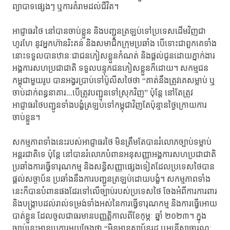
ព្យាបាទផ្សេងៗ ឬការគំរាមដល់ជីវិត។
អាជ្ញាធរថៃ នៅបានចាប់ខ្លួន និងបញ្ជូនត្រឡប់ទៅប្រទេសដើមវិញជា
ហូរហែ នូវអ្នកហ៊ានរិះគន់ និងសមាជិកក្រុមប្រឆាំង បើទោះជាពួកគេទាំង
នោះទទួលបានឋានៈជាជនភៀសខ្លួនកំណត់ និងផ្តល់ជូនដោយភ្នាក់ងារ
អង្គការសហប្រជាជាតិ ទទួលបន្ទុកជនភៀសខ្លួនក៏ដោយ។ សកម្មជន
កម្ពុជាមួយរូប បានអង្វរប្រាប់ទៅប៉ូលីសថៃថា “គាត់នឹងត្រូវគេសម្លាប់ ឬ
ចាប់ដាក់ពន្ធនាគារ...បើត្រូវបញ្ជូនទៅស្រុកវិញ” ប៉ុន្តែ នៅតែត្រូវ
អាជ្ញាធរថៃបញ្ជូនទាំងបង្ខំត្រឡប់ទៅកម្ពុជាវិញតែប៉ុន្មានថ្ងៃក្រោយការ
ចាប់ខ្លួន។
សកម្មភាពទាំងនេះរបស់អាជ្ញាធរថៃ មិនត្រឹមតែបានរំលោភច្បាប់ទម្លាប់
អន្តរជាតិទេ ប៉ុន្តែ នៅបានរំលោភបំពានអនុសញ្ញាអង្គការសហប្រជាជាតិ
ប្រឆាំងការធ្វើទារុណកម្ម និងសន្ធិសញ្ញាផ្សេងទៀត​ដែលប្រទេសថៃបាន
ផ្តល់សច្ចាប័ន ប្រឆាំងនឹងការបញ្ជូនត្រឡប់ដោយបង្ខំ។​ សកម្មភាពទាំង
នេះក៏បានបំពានផងដែរទៅលើច្បាប់របស់ប្រទេសថៃ ចែងអំពីការការពារ
និងបង្ក្រាបដល់រាល់ទម្រង់ទាំងអស់​នៃការធ្វើទារុណកម្ម និងការធ្វើអោយ
បាត់ខ្លួន ដែលចូលជាធរមានបញ្ញត្តិកាលពីខែកុម្ភៈ ឆ្នាំ ២០២៣។ ក្នុង
ច្បាប់នេះមានប្រការមួយចែងថា “មិនមានស្ថាប័នរដ្ឋ ឬមន្រ្តីសាធារណៈ