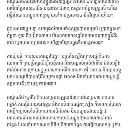
អាជ្ញាធរថៃក៏បានចាប់ឃុំខ្លួនផងដែរនូវអ្នកទេសចរ ជាកីឡាករបាល់ទាត់
អាជីពពីប្រទេសបារ៉ែន មានឋានៈជនភៀសខ្លួន នៅអូសស្ត្រាលី ហើយ
ស្ទើរតែបានបញ្ជូនគាត់ត្រឡប់ទៅកាន់ប្រទេសបារ៉ែនវិញទៅហើយ។
ក្នុងពេលជាមួយគ្នា សកម្មជនថៃមួយចំនួនត្រូវបានសម្លាប់ ឬបាត់ខ្លួននៅ
កម្ពុជា ឡាវ និងវៀតណាម។ បំណែកសាកសព្វនៃសកម្មជនបាត់ខ្លួនពីរ
នាក់ ក្រោយមកត្រូវបានរកឃើញអណ្តែតក្នុងទឹកទន្លេមេគង្គ។
ការរៀបចំ “ការសហការដូរដៃគ្នា” បន្តកើនឡើងក្រោមរដ្ឋាភិបាល
យោធា គឺ ក្រុមប្រឹក្សាដើម្បីសន្តិភាព និងសណ្ដាប់ធ្នាប់ជាតិថៃ ដែលឡើង
កាន់អំណាច ក្រោយរដ្ឋប្រហារកាលពីខែ ឧសភា ឆ្នាំ ២០១៤ និងបានបន្ត
មកដល់រដ្ឋាភិបាលស៊ីវិលក្រោយឆ្នាំ ២០១៩ ដឹកនាំដោយនាយករដ្ឋមន្ត្រី
ឧត្តមសេនី ប្រាយុទ្ធ ចាន់អូឆា។
អាជ្ញាធរថៃ ក្រៅតែពីការសម្របសម្រួលដល់ការវាយប្រហារ ការចាប់
ពង្រត់ ការធ្វើអោយបាត់ខ្លួន និងការបំពានផ្សេងៗទៀត ក៏មានការរំលោភ
ជាញឹកញាប់ទៅលើគោលការណ៍នៃការ មិនបញ្ជូនដោយបង្ខំ ជា
គោលការណ៍សកលដែលហាមការចាប់បញ្ជូនជនណាម្នាក់ទៅកាន់
កន្លែង ដែលនាំអោយរងហានិភ័យ​ពីការចាប់ខ្លួន ការធ្វើទារុណកម្ម ឬការ