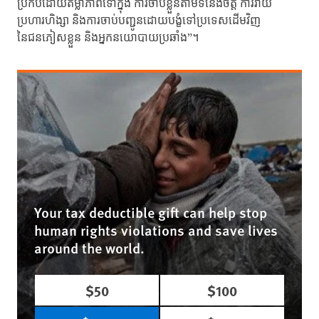
ប្រកបដោយតម្លាភាពទៅក្នុង ការចាប់ខ្លួនតាមទំនើងចិត្ត ការវាយ
ប្រហារហិង្សា និងការចាប់បញ្ជូនដោយបង្ខំទៅប្រទេសដើមវិញ
នៃជនភៀសខ្លួន និងអ្នកនយោបាយប្រឆាំង”។
Your tax deductible gift can help stop
human rights violations and save lives
around the world.
$50
$100