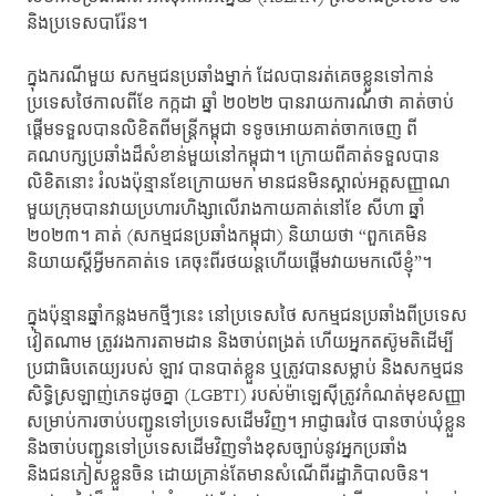
និងប្រទេសបារ៉ែន។
ក្នុងករណីមួយ សកម្មជនប្រឆាំងម្នាក់ ដែលបានរត់គេចខ្លួនទៅកាន់
ប្រទេសថៃកាលពីខែ កក្កដា ឆ្នាំ ២០២២ បានរាយការណ៍ថា គាត់ចាប់
ផ្តើមទទួលបានលិខិតពីមន្ត្រីកម្ពុជា ទទូចអោយគាត់ចាកចេញ ពី
គណបក្សប្រឆាំងដ៏សំខាន់មួយនៅកម្ពុជា។ ក្រោយពីគាត់ទទួលបាន
លិខិតនោះ រំលងប៉ុន្មានខែក្រោយមក មានជនមិនស្គាល់អត្តសញ្ញាណ
មួយក្រុមបានវាយប្រហារហិង្សាលើរាងកាយគាត់នៅខែ សីហា ឆ្នាំ
២០២៣។ គាត់ (សកម្មជនប្រឆាំងកម្ពុជា) និយាយថា “ពួកគេមិន
និយាយស្តីអ្វីមកគាត់ទេ គេចុះពីរថយន្តហើយផ្តើមវាយមកលើខ្ញុំ”។
ក្នុងប៉ុន្មានឆ្នាំកន្លងមកថ្មីៗនេះ នៅប្រទេសថៃ សកម្មជនប្រឆាំងពីប្រទេស
វៀតណាម ត្រូវរងការតាមដាន និងចាប់ពង្រត់ ហើយអ្នកតស៊ូមតិដើម្បី
ប្រជាធិបតេយ្យរបស់ ឡាវ បានបាត់ខ្លួន ឬត្រូវបានសម្លាប់ និងសកម្មជន
សិទ្ធិស្រឡាញ់ភេទដូចគ្នា (LGBTI) របស់ម៉ាឡេស៊ីត្រូវកំណត់មុខសញ្ញា
សម្រាប់ការចាប់បញ្ជូនទៅប្រទេសដើមវិញ។ អាជ្ញាធរថៃ បានចាប់ឃុំខ្លួន
និងចាប់បញ្ជូនទៅប្រទេសដើមវិញទាំងខុសច្បាប់នូវអ្នកប្រឆាំង
និងជនភៀសខ្លួនចិន ដោយគ្រាន់តែមានសំណើពីរដ្ឋាភិបាលចិន។