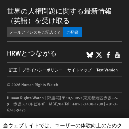
世界の人権問題に関する最新情報
（英語）を受け取る
ご登録
BlueSky
X
Faceb
You
HRWとつながる
Footer
訂正
プライバシーポリシー
サイトマップ
Text Version
menu
© 2026 Human Rights Watch
Human Rights Watch
| [私書箱] 〒107-0052 東京都港区赤坂5-5-
9 赤坂スバルビル1F MBE704
Tel :
+81-3-3438-1780 | +81-3-
6745-9475
Human Rights Watch
is a 501(C)(3) nonprofit registered in the US
Human Rights Watch cookie preferences
当ウェブサイトでは、ユーザーの体験向上のためク
under EIN: 13-2875808