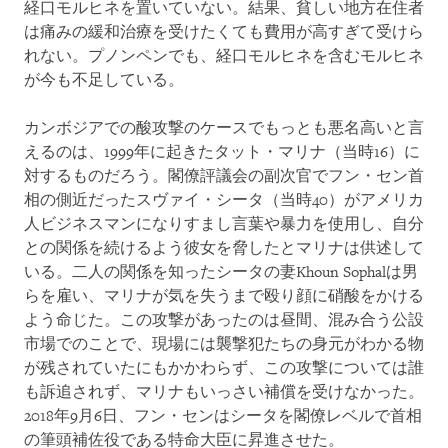
経口モルヒネを置いていない。結果、貧しい地方在住者
は痛みの緩和治療を受けたくても費用が高すぎて受けら
れない。プノンペンでも、経口モルヒネを含むモルヒネ
が今も不足している。
カンボジアでの酸攻撃のケースでもっとも悪名高いと言
えるのは、1999年に起きたタット・マリナ（当時16）に
対するものだろう。閣僚評議会の副次官でフン・セン首
相の側近だったスヴァイ・シータ（当時40）がアメリカ
人ビジネスマンになりすまし言葉や暴力を使用し、自分
との関係を続けるよう彼女を脅したとマリナは供述して
いる。二人の関係を知ったシータの妻Khoun Sophalは男
らを雇い、マリナが気を失うまで殴り顔に硝酸をかける
よう命じた。この攻撃があったのは昼間、混み合う公設
市場でのことで、現場には襲撃犯たちの身元がわかる物
が残されていたにもかかわらず、この攻撃については誰
も訴追されず、マリナもいっさい補償を受けなかった。
2018年9月6日、フン・センはシータを閣僚レベルで首相
の筆頭補佐役である特命大臣に昇進させた。