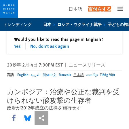
日本語
寄付をする
Open
Skip
Skip
トレンディング
日本
ロシア・ウクライナ戦争
子どもの権
to
to
cookie
main
閉じる
Would you like to read this page in English?
✕
privacy
content
Yes
No, don't ask again
notice
2019年 2月 4日 7:30PM EST
|
ニュースリリース
言語
English
العربية
简体中文
Français
日本語
ភាសាខ្មែរ
Tiếng Việt
カンボジア：治療や公正な裁判を受
けられない酸攻撃の生存者
政府が2012年成立の法律を施行せず
Share this via Facebook
Share this via Bluesky
More sharing options