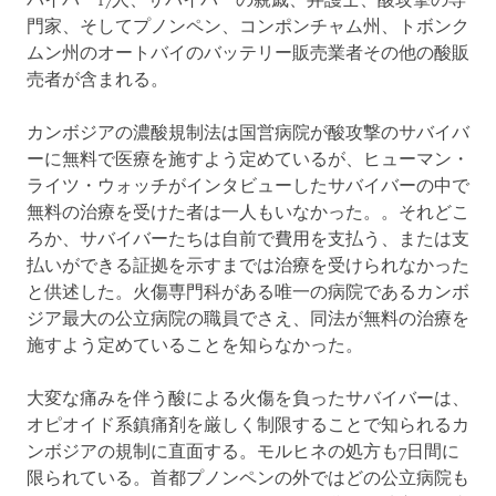
バイバー17人、サバイバーの親戚、弁護士、酸攻撃の専
門家、そしてプノンペン、コンポンチャム州、トボンク
ムン州のオートバイのバッテリー販売業者その他の酸販
売者が含まれる。
カンボジアの濃酸規制法は国営病院が酸攻撃のサバイバ
ーに無料で医療を施すよう定めているが、ヒューマン・
ライツ・ウォッチがインタビューしたサバイバーの中で
無料の治療を受けた者は一人もいなかった。。それどこ
ろか、サバイバーたちは自前で費用を支払う、または支
払いができる証拠を示すまでは治療を受けられなかった
と供述した。火傷専門科がある唯一の病院であるカンボ
ジア最大の公立病院の職員でさえ、同法が無料の治療を
施すよう定めていることを知らなかった。
大変な痛みを伴う酸による火傷を負ったサバイバーは、
オピオイド系鎮痛剤を厳しく制限することで知られるカ
ンボジアの規制に直面する。モルヒネの処方も7日間に
限られている。首都プノンペンの外ではどの公立病院も