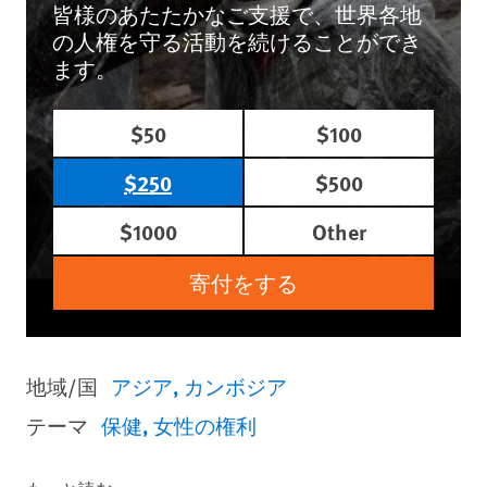
皆様のあたたかなご支援で、世界各地
の人権を守る活動を続けることができ
ます。
$50
$100
$250
$500
$1000
Other
寄付をする
地域/国
アジア
カンボジア
テーマ
保健
女性の権利