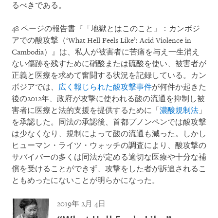
るべきである。
48 ページの報告書『「地獄とはこのこと」：カンボジ
アでの酸攻撃（‘What Hell Feels Like’: Acid Violence in
Cambodia）』は、私人が被害者に苦痛を与え一生消え
ない傷跡を残すために硝酸または硫酸を使い、被害者が
正義と医療を求めて奮闘する状況を記録している。カン
ボジアでは、
広く報じられた酸攻撃事件
が何件か起きた
後の2012年、政府が攻撃に使われる酸の流通を抑制し被
害者に医療と法的支援を提供するために「
濃酸規制法
」
を承認した。同法の承認後、首都プノンペンでは酸攻撃
は少なくなり、規制によって酸の流通も減った。しかし
ヒューマン・ライツ・ウォッチの調査により、酸攻撃の
サバイバーの多くは同法が定める適切な医療や十分な補
償を受けることができず、攻撃をした者が訴追されるこ
ともめったにないことが明らかになった。
2019年 2月 4日