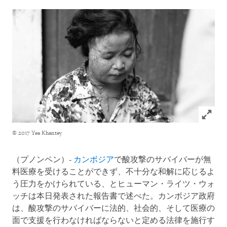
Click to
© 2017 Yea Khantey
（プノンペン）-
カンボジア
で酸攻撃のサバイバーが無
料医療を受けることができず、不十分な和解に応じるよ
う圧力をかけられている、とヒューマン・ライツ・ウォ
ッチは本日発表された報告書で述べた。カンボジア政府
は、酸攻撃のサバイバーに法的、社会的、そして医療の
面で支援を行わなければならないと定める法律を施行す