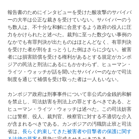
報告書のためにインタビューを受けた酸攻撃のサバイバ
ーの大半は公正な裁きを受けていない。サバイバーのう
ち数人は、不十分な和解に合意するよう政府の役人に圧
力をかけられたと述べた。裁判に至った数少ない事例の
なかでも有罪判決が出たものはほとんどなく、有罪判決
を受けた者が刑をまっとうした例はさらに少ない。被害
者には損害賠償を受ける権利があるとする規定がカンボ
ジアの民法と刑法にあるにもかかわらず、ヒューマン・
ライツ・ウォッチが話を聞いたサバイバーのなかで司法
制度を通じて補償を受け取った者は一人もいない。
カンボジア政府は刑事事件について非公式の金銭的和解
を禁止し、司法妨害を刑法上の罪とするべきである、と
ヒューマン・ライツ・ウォッチは述べた。この司法妨害
には警察、役人、裁判官、検察官に対する不適切な介入
が含まれるべきである。カンボジアの汚職防止班と司法
省は、
長らく約束してきた被害者や目撃者の保護に関す