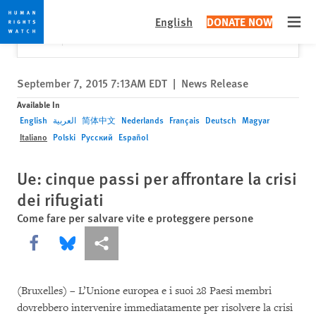
Skip
Skip
Close
Would you like to read this page in English?
✕
English
DONATE NOW
to
to
Open
Yes
No, don't ask again
cookie
main
privacy
content
notice
September 7, 2015 7:13AM EDT
|
News Release
Available In
English
العربية
简体中文
Nederlands
Français
Deutsch
Magyar
Italiano
Polski
Русский
Español
Ue: cinque passi per affrontare la crisi
dei rifugiati
Come fare per salvare vite e proteggere persone
Share this via Facebook
Share this via Bluesky
More sharing options
(Bruxelles) – L’Unione europea e i suoi 28 Paesi membri
dovrebbero intervenire immediatamente per risolvere la crisi