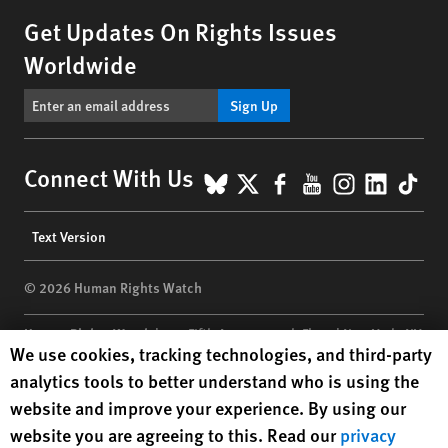
Get Updates On Rights Issues
Worldwide
Sign Up
BlueSky
X
Facebook
YouTube
Instagr
Linke
Tik
Connect With Us
Footer
Text Version
menu
© 2026 Human Rights Watch
Human Rights Watch
| 350 Fifth Avenue, 34th Floor | New York,
NY
Human Rights Watch cookie preferences
We use cookies, tracking technologies, and third-party
10118-3299
USA
|
t
1.212.290.4700
analytics tools to better understand who is using the
Human Rights Watch
is a 501(C)(3) nonprofit registered in the US
website and improve your experience. By using our
under EIN: 13-2875808
website you are agreeing to this. Read our
privacy