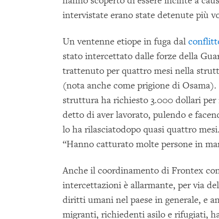
hanno scoperto di essere incinte a caus
intervistate erano state detenute più vo
Un ventenne etiope in fuga dal
conflit
stato intercettato dalle forze della Guard
trattenuto per quattro mesi nella strut
(nota anche come prigione di Osama). H
struttura ha richiesto 3.000 dollari per
detto di aver lavorato, pulendo e facend
lo ha rilasciatodopo quasi quattro mesi
“Hanno catturato molte persone in mar
Anche il coordinamento di Frontex con 
intercettazioni è allarmante, per via de
diritti umani nel paese in generale, e an
migranti, richiedenti asilo e rifugiati