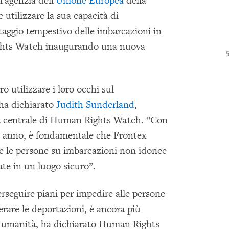
'agenzia dell'
Unione Europea
della
 utilizzare la sua capacità di
ataggio tempestivo delle imbarcazioni in
ights Watch inaugurando una nuova
o utilizzare i loro occhi sul
 ha dichiarato
Judith Sunderland
,
sia centrale di Human Rights Watch. “Con
ni anno, è fondamentale che Frontex
che le persone su imbarcazioni non idonee
ate in un luogo sicuro”.
rseguire piani per impedire alle persone
lerare le deportazioni, è ancora più
e umanità, ha dichiarato Human Rights