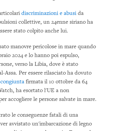
articolari
discriminazioni e abusi
da
pulsioni collettive, un 24enne siriano ha
ere stato colpito anche lui.
usato manovre pericolose in mare quando
braio 2024 e lo hanno poi espulso,
rsone, verso la Libia, dove è stato
al-Assa. Per essere rilasciato ha dovuto
 congiunta
firmata il 10 ottobre da 64
Watch, ha esortato l'UE a non
per accogliere le persone salvate in mare.
trato le conseguenze fatali di una
 aver avvistato un'imbarcazione di legno