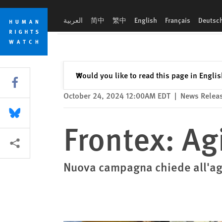
Skip
Skip
Frontex: Agire per salvare vite in mare
to
to
العربية
简中
繁中
English
Français
Deutsc
cookie
main
privacy
content
notice
Close
Would you like to read this page in Engli
✕
Share this via Facebook
October 24, 2024 12:00AM EDT
|
News Relea
Share this via Bluesky
Frontex: Agi
More sharing options
Nuova campagna chiede all'agen