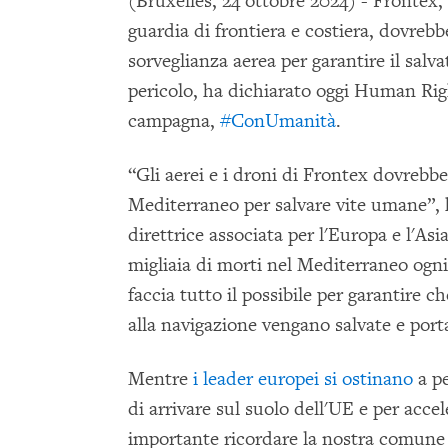
(Bruxelles, 24 ottobre 2024) - Frontex, l
guardia di frontiera e costiera, dovrebbe
sorveglianza aerea per garantire il salv
pericolo, ha dichiarato oggi Human R
campagna,
#ConUmanità
.
“Gli aerei e i droni di Frontex dovrebber
Mediterraneo per salvare vite umane”,
direttrice associata per l'Europa e l'A
migliaia di morti nel Mediterraneo og
faccia tutto il possibile per garantire 
alla navigazione vengano salvate e port
Mentre
i leader europei si ostinano
a pe
di arrivare sul suolo dell'UE e per acce
importante ricordare la nostra comun