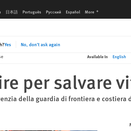
languages
h
日本語
Português
Русский
Español
More
sh?
Yes
No, don't ask again
se
Available In
English
re per salvare v
zia della guardia di frontiera e costiera 