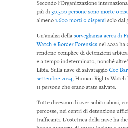
Secondo l'Organizzazione internazional
più di
30.500 persone sono morte o ris
almeno
1.600 morti o dispersi
solo dal 
Un'analisi della
sorveglianza aerea di
Watch e Border Forensics
nel 2022 ha c
rendono complice di detenzioni arbitr
e a tempo indeterminato, nonché altre” 
Libia. Sulla nave di salvataggio
Geo Bar
settembre 2024
, Human Rights Watch h
11 persone che erano state salvate.
Tutte dicevano di aver subito abusi, com
percosse, nei centri di detenzione ufficia
trafficanti. L'ostetrica della nave ha d