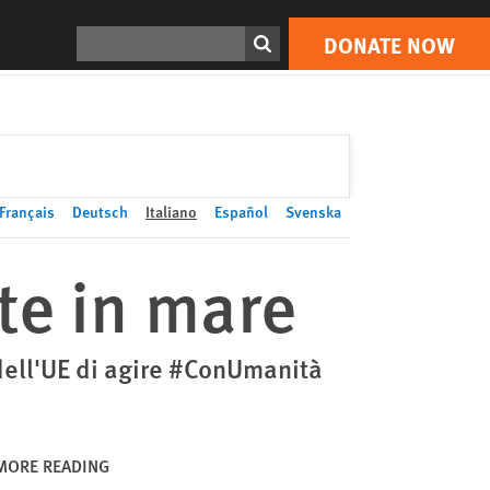
DONATE NOW
Print
Search
DONATE NOW
Français
Deutsch
Italiano
Español
Svenska
ite in mare
dell'UE di agire #ConUmanità
MORE READING