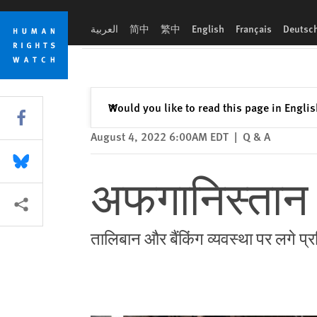
Skip
Skip
अफगानिस्तान के मानवीय संकट के आर्थिक कारण
to
to
العربية
简中
繁中
English
Français
Deutsc
cookie
main
privacy
content
notice
Close
Would you like to read this page in Engli
✕
Share this via Facebook
August 4, 2022 6:00AM EDT
|
Q & A
Share this via Bluesky
अफगानिस्तान 
More sharing options
तालिबान और बैंकिंग व्यवस्था पर लगे प्रत