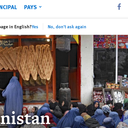
NCIPAL
PAYS
Share th
page in English?
Yes
No, don't ask again
nistan