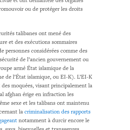
 civile et ont démantelé des organes
romouvoir ou de protéger les droits
écurités talibanes ont mené des
rture et des exécutions sommaires
t de personnes considérées comme des
écurité de l’ancien gouvernement ou
oupe armé État islamique de la
e de l’État islamique, ou EI-K). L’EI-K
t des moquées, visant principalement la
 afghan érige en infraction les
même sexe et les talibans ont maintenu
cernant la
criminalisation des rapports
gageant
notamment à durcir encore le
, gays, bisexuelles et transgenres