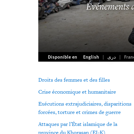
Événements 
Disponible en
English
دری
Fran
Droits des femmes et des filles
Crise économique et humanitaire
Exécutions extrajudiciaires, disparitions
forcées, torture et crimes de guerre
Attaques par l’État islamique de la
province du Khorasan (EI-K)