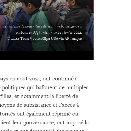
nts en attente de nourriture devant une boulangerie à
Kaboul, en Afghanistan, le 28 février 2022.
© 2022 Teun Voeten/Sipa USA via AP Images
 pays en août 2021, ont continué à
 politiques qui bafouent de multiples
illes, et notamment la liberté de
moyens de subsistance et l’accès à
utorités ont également réprimé ou
uaient leur gouvernance, ont imposé la