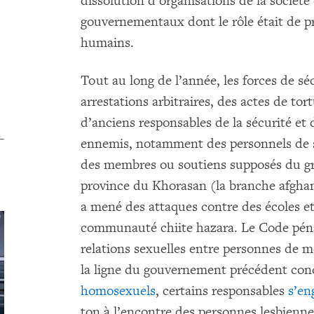
dissolution d’organisations de la société
gouvernementaux dont le rôle était de p
humains.
Tout au long de l’année, les forces de s
arrestations arbitraires, des actes de to
d’anciens responsables de la sécurité e
ennemis, notamment des personnels de s
des membres ou soutiens supposés du gr
province du Khorasan (la branche afghan
a mené des attaques contre des écoles e
communauté chiite hazara. Le Code pénal
relations sexuelles entre personnes de 
la ligne du gouvernement précédent con
homosexuels
, certains responsables
s’en
ton à l’encontre des personnes lesbiennes