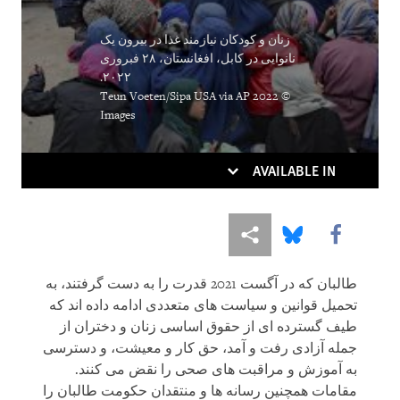
DOWNLOAD
زنان و کودکان نیازمند غذا در بیرون یک
نانوایی در کابل، افغانستان، ۲۸ فبروری
۲۰۲۲.
© 2022 Teun Voeten/Sipa USA via AP
Images
AVAILABLE IN
More sharing options
Share this via Bluesky
Share this via Facebook
طالبان که در آگست 2021 قدرت را به دست گرفتند، به
تحمیل قوانین و سیاست های متعددی ادامه داده اند که
طیف گسترده ای از حقوق اساسی زنان و دختران از
جمله آزادی رفت و آمد، حق کار و معیشت، و دسترسی
به آموزش و مراقبت های صحی را نقض می کنند.
مقامات همچنین رسانه ها و منتقدان حکومت طالبان را