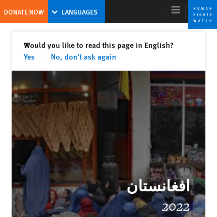
Skip
Skip
DONATE NOW
LANGUAGES
to
to
cookie
main
content
privacy
Close
Would you like to read this page in English?
✕
notice
Yes
No, don't ask again
World Report 2023
A New Model for Global Leadership on
Human Rights
Tirana Hassan
Former Executive Director
افغانستان
2022