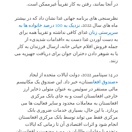
در آنجا بمانند، رفتن به کار تقریباً غیرممکن است.
نظرسنجی های برنامه جهانی غذا نشان داد که در بیشتر
ماه های سال 2022،
نزدیک به 100 درصد خانواده ها به
سرپرستی زنان
غذای کافی نداشته و تقریباً همه برای
به دست آوردن غذا دست به «اقدامات شدیدی» از
جمله فروش اقلام حیاتی خانه، ارسال فرزندان به کار
یا به شوهر دادن دختران جوان برای دریافت جهیزیه می
زنند.
در 14 سپتامبر 2022، دولت ایالات متحده از ایجاد
«
صندوق افغان
ستان» خبر داد. این صندوق یک مکانیسم
مالی مستقر در سوئیس به عنوان متولی ذخایر ارز
خارجی افغانستان است و به جای بانک مرکزی
افغانستان به معاملات محدود و سایر فعالیت ها می
پردازد. با این حال، بسیاری خدمات ضروری بانک
مرکزی فقط می تواند توسط بانک مرکزی افغانستان
انجام شود و اثرات اقتصادی آن تا زمانی که ایالات
متحده با مقامات طالبان در مورد وضعیت د افغانستان