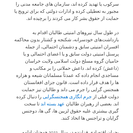
سرکوب یا تهدید کرده اند، سازمان های جامعه مدنی را
مجبور به تعطیلی کرده و ادارات دولتی که برای ترویج یا
حمایت از حقوق بشر کار می کردند را برچیده اند.
در طول سال نیروهای امنیتی طالبان اقدام به
بازداشت‌های خودسرانه، شکنجه و کشتار بدون محاکمه
افسران امنیتی سابق و دشمنان احتمالی، از جمله
پرسنل امنیتی دولت سابق و یا اعضای احتمالی و یا
حامیان گروه مسلح دولت اسلامی ولایت خراسان
(داعش) کرده اند. داعش حملاتی را بر مکاتب و
مساجدی انجام داده که عمدتاً مسلمانان شیعه و هزاره
ها را هدف قرار داده است. قانون جزای افغانستان
همجنس گرایی را جرم می داند و طالبان نیز حمایت
دولت قبلی از
جرم انگاری همجنسگرایی
را دنبال کرده
اند. بعضی از رهبران طالبان
عهد بسته اند
تا سخت
گیری بیشتری علیه حقوق لزبین ها، گی ها، دوجنس
گرایان و تراجنس ها اتخاذ کنند.
بحران اقتصادی فزاینده در سال 2022 همچنان ادامه