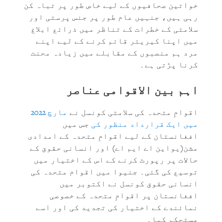
خواتین صحافیوں کے لیے خاص طور پر تباہ کن
رہی ہیں، جنہیں عام طور پر جنس پرستی اور
سلامتی کے خطرات کے تناظر میں ذرائع ابلاغ
میں اپنا کیریئر قائم کرنے کے لیے اپنے
مرد ہم منصبوں کے مقابلے میں زیادہ محنت
کرنا پڑتی ہے۔
اہم بین الاقوامی عناصر
اقوامِ متحدہ کی سلامتی کونسل نے
مارچ 2022
میں ایک قرارداد منظور کی
جس میں
افغانستان کے لیے اقوامِ متحدہ کے امدادی
مشن(یواین اے ایم اے) اور انسانی حقوق کے
حالات پر رپورٹ کرنے کے اس کے اختیار میں
توسیع کی گئی۔ جنیوا میں اقوام متحدہ کی
انسانی حقوق کونسل نے اکتوبر میں
افغانستان پر اقوامِ متحدہ کے خصوصی
نمائندے کے اختیار کی تجدید کی اور اسے
مستحکم کیا۔