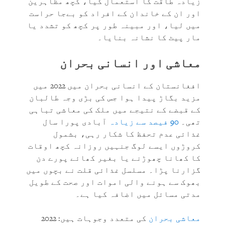
زیادہ طاقت کا استعمال کیا، کچھ مظاہرین
اور ان کے خاندان کے افراد کو بےجا حراست
میں لیا، اور مبینہ طور پر کچھ کو تشدد یا
مار پیٹ کا نشانہ بنایا۔
معاشی اور انسانی بحران
افغانستان کے انسانی بحران میں 2022 میں
مزید بگاڑ پیدا ہوا جس کی بڑی وجہ طالبان
کے قبضے کے نتیجے میں ملک کی معاشی تباہی
تھی۔
90 فیصد سے زیادہ
آبادی پورا سال
غذائی عدم تحفظ کا شکار رہی، بشمول
کروڑوں ایسے لوگ جنہیں روزانہ کچھ اوقات
کا کھانا چھوڑنے یا بغیر کھائے پورے دن
گزارنا پڑا۔ مسلسل غذائی قلت نے بچوں میں
بھوک سے ہونے والی اموات اور صحت کے طویل
مدتی مسائل میں اضافہ کیا ہے۔
معاشی بحران
کی متعدد وجوہات ہیں: 2022