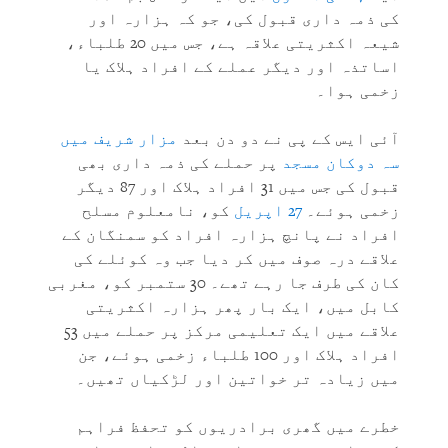
کی ذمہ داری قبول کی، جو کہ ہزارہ اور
شیعہ اکثریتی علاقہ ہے، جس میں 20 طلباء،
اساتذہ اور دیگر عملے کے افراد ہلاک یا
زخمی ہوا۔
آئی ایس کے پی نے دو دن بعد
مزار شریف میں
سہ دوکان مسجد
پر حملے کی ذمہ داری بھی
قبول کی جس میں 31 افراد ہلاک اور 87 دیگر
زخمی ہوئے۔
27 اپریل
کو، نامعلوم مسلح
افراد نے پانچ ہزارہ افراد کو سمنگان کے
علاقے درہ صوف میں کر دیا جب وہ کوئلے کی
کان کی طرف جا رہے تھے۔ 30 ستمبر کو، مغربی
کابل میں، ایک بار پھر ہزارہ اکثریتی
علاقے میں ایک تعلیمی مرکز پر حملے میں 53
افراد ہلاک اور 100 طلباء زخمی ہوئے، جن
میں زیادہ تر خواتین اور لڑکیاں تھیں۔
خطرے میں گھری برادریوں کو تحفظ فراہم