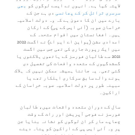
لاپتہ کیا ہے۔ انہوں نے ایسے لوگوں کو
بھی
سرسری ٹرائل کر کے پھانسی
دی ہے جن کے
بارے میں ان کا دعویٰ ہے کہ وہ دولت اسلامیہ
خراسان صوبہ (آئی ایس کے پی) کے ارکان
ہیں۔ افغانستان میں اقوام متحدہ کے
امدادی مشن (یواین اے ایم اے) نے اگست 2022
میں ایک رپورٹ جاری کی تھی جس میں اگست
2021 سے طالبان فورسز کے ہاتھوں ہلاکتوں یا
گمشدگیوں کے متعدد واقعات کی تفصیل دی
گئی تھی۔ یہ جاننا ہمیشہ ممکن نہیں کہ ہلاک
ہونے والے سابق سرکاری اہلکار تھے یا
مبینہ طور پر دولت اسلامیہ صوبہ خراسان کے
اراکین۔
سال کے دوران متعدد واقعات میں، طالبان
فورسز نے فوجی آپریشن اور رات کے وقت
چھاپے مار کر ان لوگوں کو نشانہ بنایا جن
پر وہ آئی ایس پی کے اراکین کو پناہ دینے