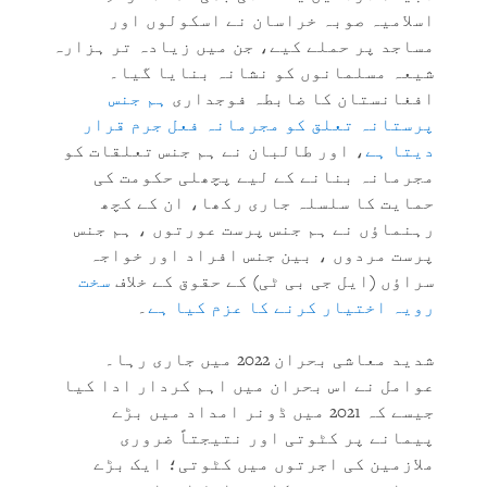
اسلامیہ صوبہ خراسان نے اسکولوں اور
مساجد پر حملے کیے، جن میں زیادہ تر ہزارہ
شیعہ مسلمانوں کو نشانہ بنایا گیا۔
افغانستان کا ضابطہ فوجداری
ہم جنس
پرستانہ تعلق کو مجرمانہ فعل جرم قرار
دیتا ہے
، اور طالبان نے ہم جنس تعلقات کو
مجرمانہ بنانے کے لیے پچھلی حکومت کی
حمایت کا سلسلہ جاری رکھا، ان کے کچھ
رہنماؤں نے ہم جنس پرست عورتوں ، ہم جنس
پرست مردوں ، بین جنس افراد اور خواجہ
سراؤں (ایل جی بی ٹی) کے حقوق کے خلاف
سخت
رویہ اختیار کرنے کا عزم کیا ہے
۔
شدید معاشی بحران 2022 میں جاری رہا۔
عوامل نے اس بحران میں اہم کردار ادا کیا
جیسے کہ 2021 میں ڈونر امداد میں بڑے
پیمانے پر کٹوتی اور نتیجتاً ضروری
ملازمین کی اجرتوں میں کٹوتی؛ ایک بڑے