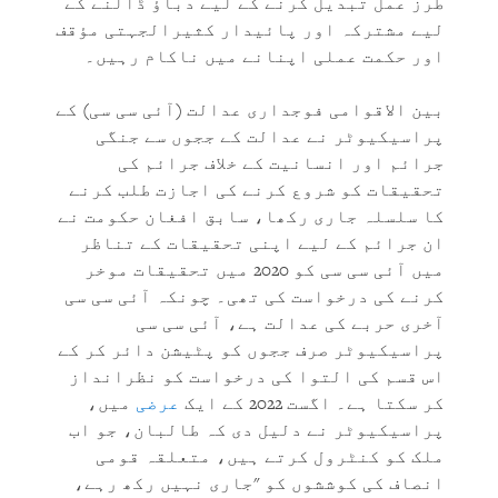
طرز عمل تبدیل کرنے کے لیے دباؤ ڈالنے کے
لیے مشترکہ اور پائیدار کثیرالجہتی مؤقف
اور حکمت عملی اپنانے میں ناکام رہیں۔
بین الاقوامی فوجداری عدالت (آئی سی سی) کے
پراسیکیوٹر نے عدالت کے ججوں سے جنگی
جرائم اور انسانیت کے خلاف جرائم کی
تحقیقات کو شروع کرنے کی اجازت طلب کرنے
کا سلسلہ جاری رکھا، سابق افغان حکومت نے
ان جرائم کے لیے اپنی تحقیقات کے تناظر
میں آئی سی سی کو 2020 میں تحقیقات موخر
کرنے کی درخواست کی تھی۔ چونکہ آئی سی سی
آخری حربے کی عدالت ہے، آئی سی سی
پراسیکیوٹر صرف ججوں کو پٹیشن دائر کر کے
اس قسم کی التوا کی درخواست کو نظرانداز
کر سکتا ہے۔ اگست 2022 کے ایک
عرضی
میں،
پراسیکیوٹر نے دلیل دی کہ طالبان، جو اب
ملک کو کنٹرول کرتے ہیں، متعلقہ قومی
انصاف کی کوششوں کو "جاری نہیں رکھ رہے،