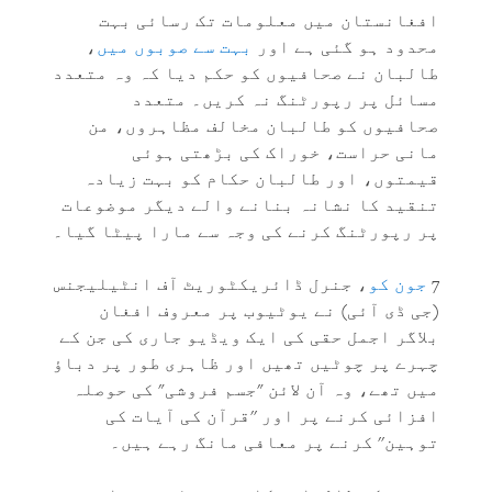
افغانستان میں معلومات تک رسائی بہت
محدود ہو گئی ہے اور
بہت سے صوبوں میں
،
طالبان نے صحافیوں کو حکم دیا کہ وہ متعدد
مسائل پر رپورٹنگ نہ کریں۔ متعدد
صحافیوں کو طالبان مخالف مظاہروں، من
مانی حراست، خوراک کی بڑھتی ہوئی
قیمتوں، اور طالبان حکام کو بہت زیادہ
تنقید کا نشانہ بنانے والے دیگر موضوعات
پر رپورٹنگ کرنے کی وجہ سے مارا پیٹا گیا۔
7
جون کو
، جنرل ڈائریکٹوریٹ آف انٹیلیجنس
(جی ڈی آئی) نے یوٹیوب پر معروف افغان
بلاگر اجمل حقی کی ایک ویڈیو جاری کی جن کے
چہرے پر چوٹیں تھیں اور ظاہری طور پر دباؤ
میں تھے، وہ آن لائن "جسم فروشی" کی حوصلہ
افزائی کرنے پر اور ''قرآن کی آيات کی
توہین'' کرنے پر معافی مانگ رہے ہیں۔