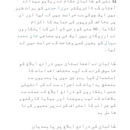
24 مئی کو طالبان حکام نے ریڈیو سیدائے
آفتاب کے ڈائریکٹر
مرزا حسنی
کو ہرات شہر
میں ایک چوکی سے حراست میں لے لیا اور ان
پر مخالف گروپوں کی حمایت کا الزام
لگایا۔ 10 مئی کو، جی ڈی آئی کے اہلکاروں
نے ارزوگان میں ایک ٹی وی صحافی
خان محمد
سیال
کو بغیر کسی وضاحت کے حراست میں لے
لیا۔
طالبان نے افغانستان میں ذرائع ابلاغ کو
خاموش کرنے کے لیے مختلف اقدامات کا
استعمال کیا ہے، جن میں پابندیوں سے
متعلق ہدایات کے اجراء سے لے کر انٹیلی
جنس اہلکاروں کو ذرائع ابلاغ کے عملے سے
ملاقات کے لیے بھیجنا اور میڈیا کارکنوں
کو جرائم کا اعتراف کرنے پر مجبور کرنا
شامل ہے
طالبان کی ذرائع ابلاغ پر پابندیاں