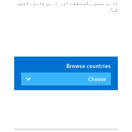
جاری نہیں رکھ سکتے اور نہ ہی جاری رکھیں
گے"۔
Browse countries