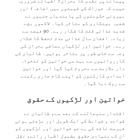
پیمانے پر نقدی کا بحران؛ اشیائے ضروریہ
جیسے کہ خوراک کی قیمتوں میں اضافہ؛ اور
بیرونی حکومتوں کی پابندیاں جنہوں نے
شعبہ بینکاری کو متاثر کیا۔ لاکھوں بچے
شدید غذائی قلت کا شکار رہے۔ 90 فیصد سے
زیادہ افغان سال غذائی عدم تحفظ کا شکار
رہے۔ خواتین اور لڑکیاں معاشی بحران کی
وجہ سے خاص طور پر متاثر ہوئیں۔ طالبان کی
کارروائیوں سے بہت سی خواتین کو تنخواہ
دار ملازمت سے محروم کیا گیا اور خواتین
امدادی کارکنوں کو اپنے کام جاری رکھنے
سے روک دیا گیا۔
خواتین اور لڑکیوں کے حقوق
اقتدار سنبھالنے کے بعد سے، طالبان نے
قواعد و ضوابط کی ایک طویل اور بڑھتی ہوئی
فہرست نافذ کی ہے جو خواتین اور لڑکیوں کو
ان کے بنیادی حقوق بشمول اظہار رائے، نقل