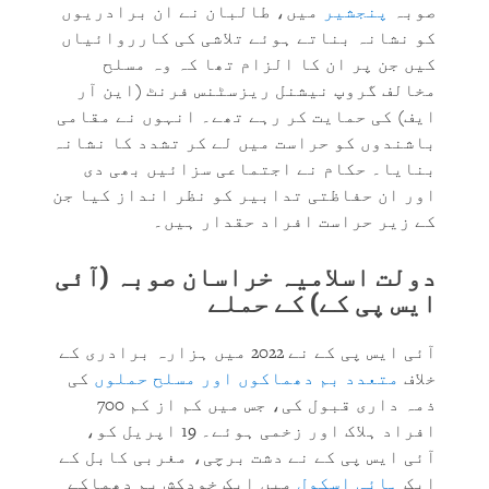
صوبہ
پنجشیر
میں، طالبان نے ان برادریوں
کو نشانہ بناتے ہوئے تلاشی کی کارروائیاں
کیں جن پر ان کا الزام تھا کہ وہ مسلح
مخالف گروپ نیشنل ریزسٹنس فرنٹ (این آر
ایف) کی حمایت کر رہے تھے۔ انہوں نے مقامی
باشندوں کو حراست میں لے کر تشدد کا نشانہ
بنایا۔ حکام نے اجتماعی سزائیں بھی دی
اور ان حفاظتی تدابیر کو نظر انداز کیا جن
کے زیر حراست افراد حقدار ہیں۔
دولت اسلامیہ خراسان صوبہ (آئی
ایس پی کے) کے حملے
آئی ایس پی کے نے 2022 میں ہزارہ برادری کے
خلاف
متعدد بم دھماکوں اور مسلح حملوں
کی
ذمہ داری قبول کی، جس میں کم از کم 700
افراد ہلاک اور زخمی ہوئے۔ 19 اپریل کو،
آئی ایس پی کے نے دشت برچی، مغربی کابل کے
ایک
ہائی اسکول
میں ایک خودکش بم دھماکے