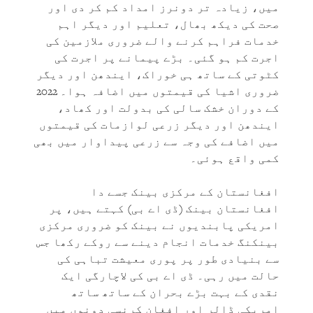
میں، زیادہ تر دونرز امداد کم کر دی اور
صحت کی دیکھ بھال، تعلیم اور دیگر اہم
خدمات فراہم کرنے والے ضروری ملازمین کی
اجرت کم ہو گئی۔ بڑے پیمانے پر اجرت کی
کٹوتی کے ساتھ ہی خوراک، ایندھن اور دیگر
ضروری اشیا کی قیمتوں میں اضافہ ہوا۔ 2022
کے دوران خشک سالی کی بدولت اور کھاد،
ایندھن اور دیگر زرعی لوازمات کی قیمتوں
میں اضافے کی وجہ سے زرعی پیداوار میں بھی
کمی واقع ہوئی۔
افغانستان کے مرکزی بینک جسے دا
افغانستان بینک (ڈی اے بی) کہتے ہیں، پر
امریکی پابندیوں نے بینک کو ضروری مرکزی
بینکنگ خدمات انجام دینے سے روکے رکھا جس
سے بنیادی طور پر پوری معیشت تباہی کی
حالت میں رہی۔ ڈی اے بی کی لاچارگی ایک
نقدی کے بہت بڑے بحران کے ساتھ ساتھ
امریکی ڈالر اور افغان کرنسی دونوں میں