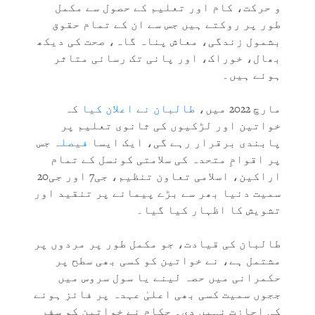
و حرکت، کام اور تعلیم کے حصول سے مکمل
طور پر روکتے ہیں جس سے ان کے تمام حقوق
بشمول زندگی، معاش پناہ گاہ، صحت کی دیکھ
بھال، خوراک، اور پانی تک رسائی متاثر
ہوئے ہیں۔
مارچ 2022 میں،
طالبان نے اعلان کیا
کہ
خواتین اور لڑکیوں کی ثانوی تعلیم پر
پابندی برقرار رہے گی، ایک ایسا
فیصلہ
جس
پر اقوامِ متحدہ کی سلامتی کونسل کے تمام
اراکین، اسلامی تعاون تنظیم، جی7 اور جی20
سمیت دنیا بھر سے بڑے پیمانے پر تنقید اور
تشویش کا اظہار کیا گیا۔
طالبان کی قیادت، جو مکمل طور پر مردوں پر
مشتمل ہے، نے خواتین کو کسی بھی سطح پر
حکمرانی میں حصہ لینے یا سول سروس میں
ججوں سمیت کسی بھی اعلیٰ عہدہ پر فائز ہونے
کی اجازت نہیں دی۔ حکام نے خواتین کو سفر