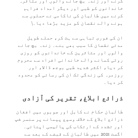
کرنے اور زندہ بچ جانے والوں اور متاثرہ
خاندانوں کو طبی اور دیگر امداد فراہم
کرنے میں طالبان کی ناکامی نے حملوں سے
ہونے والے نقصان کو مزید بڑھا دیا۔\
ان کی فوری تباہی سے ہٹ کر، حملے طویل
مدتی نقصان کا سبب بھی بنے۔ زندہ بچ جانے
والوں اور متاثرین کے خاندانوں کو روزی
روٹی کمانے والے خاندانی افراد سے محروم
کر دیا، اکثر شدید طبی بوجھ ڈالا، اور
روزمرہ کی زندگی تک ان کی رسائی کو محدود
کر دیا۔
ذرائع ابلاغ، تقریر کی آزادی
طالبان حکام نے کابل اور صوبوں میں افغان
ذرائع ابلاغ کے خلاف وسیع پیمانے پر سنسر شپ
اور تشدد کے ارتکاب کی پالیسی اپنائی۔
اگست 2021 میں طالبان کے قبضے کے بعد سے