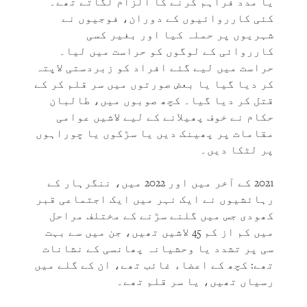
یا مدد فراہم کرنے کا الزام لگاتے تھے۔
کئی کارروائیوں کے دوران، فوجیوں نے
شہریوں پر حملہ کیا اور بغیر کسی
کارروائی کے لوگوں کو حراست میں لیا۔
حراست میں لیے گئے افراد کو زبردستی لاپتہ
کر دیا گیا یا بعض صورتوں میں سر قلم کر کے
قتل کر دیا گیا۔ کچھ صوبوں میں، طالبان
حکام نے خوف پھیلانے کے لیے لاشیں عوامی
مقامات پر پھینک دیں یا سڑکوں یا چوراہوں
پر لٹکا دیں۔
2021 کے آخر میں اور 2022 میں، ننگرہار کے
رہائشیوں نے ایک نہر میں ایک اجتماعی قبر
کھودی جس میں گلنے سڑنے کے مختلف مراحل
میں کم از کم 45 لاشیں تھیں، جن میں سے بہت
سی پر تشدد یا وحشیانہ پھانسی کے نشانات
تھے: کچھ کے اعضاء غائب تھے، ان کے گلے میں
رسیاں تھیں، یا سر قلم تھے۔