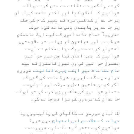
کرنے یا گھر سے نکلنے سے منع کرنے والے
قوانین کا اعلان کیا اور اکثر نافذ کیا۔ ان
پر خاندان کے کسی مرد کے بغیر کام کی جگہ
پر جانے پر پابندی بھی عائد کی۔ جوکہ
تقریباً تمام خاندانوں کے لیے ایک ناممکن
شرط ہے۔ اور خواتین کو زیادہ تر ملازمتیں
اختیار کرنے سے روک دیا۔ حکام نے ایسے
قوانین کا بھی اعلان کیا جن میں خواتین
بشمول خواتین ٹی وی نیوز کاسٹرز کے لیے
عام مقامات میں اپنے چہرے ڈھانپنے
ضروری
قرار دیے گئے اور یہ شرط عائد کی گئی کہ
اگر کوئی خاتون نقل و حرکت اور لباس سے
متعلق قوانین کی خلاف ورزی کرے گی تو اس کے
خاندان کے مردوں کو سزا دی جائے گی۔
طالبان فورسز نے طالبان کی پالیسیوں یا
قواعد کے خلاف عوامی احتجاج
میں شریک
خواتین کو منتشر کرنے کے لیے ضرورت سے