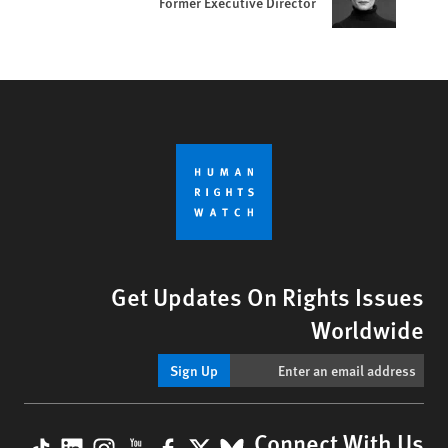
Former Executive Director
Get Updates On Rights Issues
Worldwide
Sign Up
kTok
nkedIn
nstagram
YouTube
Facebook
BlueSky
X
Connect With Us