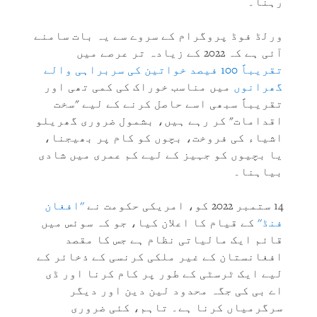
رہنا۔
ورلڈ فوڈ پروگرام کے سروے سے یہ بات سامنے
آئی ہے کہ 2022 کے زیادہ تر عرصے میں
تقریباً 100 فیصد خواتین کی سربراہی والے
گھرانوں
میں مناسب خوراک کی کمی تھی اور
تقریباً سبھی اسے حاصل کرنے کے لیے "سخت
اقدامات" کر رہے ہیں، بشمول ضروری گھریلو
اشیاء کی فروخت، بچوں کو کام پر بھیجنا،
یا بچیوں کو جہیز کے لیے کم عمری میں شادی
بیاہنا۔
14 ستمبر 2022 کو، امریکی حکومت نے
''افغان
فنڈ''
کے قیام کا اعلان کیا، جو کہ سوئس میں
قائم ایک مالیاتی نظام ہے جس کا مقصد
افغانستان کے غیر ملکی کرنسی کے ذخائر کے
لیے ایک ٹرسٹی کے طور پر کام کرنا اور ڈی
اے بی کی جگہ محدود لین دین اور دیگر
سرگرمیاں کرنا ہے۔ تاہم، کئی ضروری