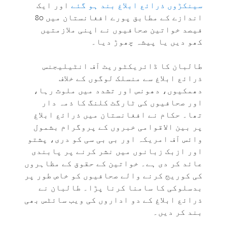
سینکڑوں ذرائع ابلاغ بند ہو گئے
اور ایک
اندازے کے مطابق پورے افغانستان میں 80
فیصد خواتین صحافیوں نے اپنی ملازمتیں
کھو دیں یا پیشہ چھوڑ دیا۔
طالبان کا ڈائریکٹوریٹ آف انٹیلیجنس
ذرائع ابلاغ سے منسلک لوگوں کے خلاف
دھمکیوں، دھونس اور تشدد میں ملوث رہا،
اور صحافیوں کی ٹارگٹ کلنگ کا ذمہ دار
تھا۔ حکام نے افغانستان میں ذرائع ابلاغ
پر بین الاقوامی خبروں کے پروگرام بشمول
وائس آف امریکہ اور بی بی سی کو دری، پشتو
اور ازبک زبانوں میں نشر کرنے پر پابندی
عائد کر دی ہے۔ خواتین کے حقوق کے مظاہروں
کی کوریج کرنے والے صحافیوں کو خاص طور پر
بدسلوکی کا سامنا کرنا پڑا۔ طالبان نے
ذرائع ابلاغ کے دو اداروں کی ویب سائٹس بھی
بند کر دیں۔