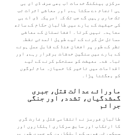
مرکزی بینکنگ خدمات اب بھی صرف ڈی ای بی
ہی انجام دے سکتا ہے، اور معاشی اثرات تب
تک جاری رہیں گے جب تک کہ امریکہ ڈی اے بی
کی حیثیت کے بارے میں طالبان حکام کے ساتھ
معاہدہ نہیں کرتا۔ افغانستان کے معاشی
مسائل حل کرنے کے لیے طویل المدتی نقطہ
نظر کے طور پر افغان فنڈ کے قابل عمل ہونے
کے بارے میں سنگین خدشات برقرار رہے، اور
تباہ شدہ معیشت کو مستحکم کرنے کے لیے
اقدامات میں تاخیر کا خمیازہ عام لوگوں
کو بھگتنا پڑا۔
ماورائے عدالت قتل، جبری
گمشدگیاں، تشدد، اور جنگی
جرائم
طالبان فورسز نے انتقامی قتل و غارت گری
کا ارتکاب اور سابق سرکاری اہلکاروں اور
سیکورٹی فورس کے اہلکاروں کو جبری طور پر