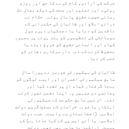
حرکت کی آزادی، کام کرنے کا حق اور روزی
روٹی، اور تعلیم اور صحت کی دیکھ بھال تک
رسائی جیسے حقوق پامال ہوئے۔ حکام نے
ذرائع ابلاغ اور طالبان کی حکمرانی کے
ناقدین کو دبایا یا دھمکیاں دیں، سول
سوسائٹی کی تنظیموں کو بند ہونے پر مجبور
کیا، اور انسانی حقوق کو فروغ دینے یا
محفوظ کرنے کے ذمہ دار سرکاری دفاتر کو
ختم کر دیا۔
طالبان کی سیکیورٹی فورسز نے پورا سال
سابق سیکیورٹی افسران اور ایسے لوگوں کو
بےجا گرفتار کیا، ان پر تشدد کیا اور
پھانسی دی جنہیں وہ اپنا دشمن تصور کرتے
تھے۔ ان میں سابق حکومت کے سیکیورٹی
اہلکار یا صوبہ خراسان کے مسلح گروپ دولتِ
اسلامیہ (افغانستان سے وابستہ جسے دولت
اسلامیہ یا آئی ایس پی کے کہا جاتا ہے) کے
مبینہ اراکین یا حامی بھی تھے۔ دولتِ