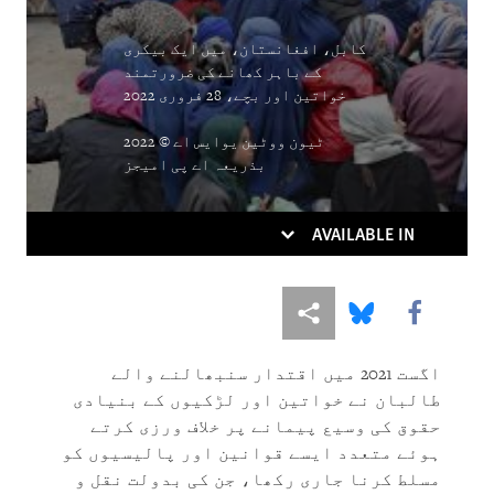
DOWNLOAD
کابل، افغانستان، میں ایک بیکری
کے باہر کھانے کی ضرورتمند
خواتین اور بچے، 28 فروری 2022
ٹیون ووٹین یوایس اے © 2022
بذریعہ اے پی امیجز
AVAILABLE IN
More sharing options
Share this via Bluesky
Share this via Facebook
اگست 2021 میں اقتدار سنبھالنے والے
طالبان نے خواتین اور لڑکیوں کے بنیادی
حقوق کی وسیع پیمانے پر خلاف ورزی کرتے
ہوئے متعدد ایسے قوانین اور پالیسیوں کو
مسلط کرنا جاری رکھا، جن کی بدولت نقل و