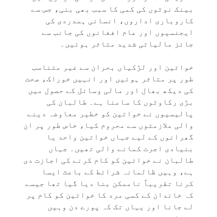
بینک نوٹوں کی کمی کا سبب بھی بنی، جس سے
کاروباری اداروں، انسانی ہمدردی کی
ایجنسیوں اور عام افغانوں کی جانب سے
جائز مالیاتی شدید متاثر ہوئیں۔
خواتین اور لڑکیاں بحران سے غیر متناسب
طور پر متاثر ہوئیں اور انہیں خوراک، صحت
کی دیکھ بھال اور مالی وسائل کے حصول میں
بڑی رکاوٹوں کا سامنا ہے۔ طالبان کی
پالیسیوں نے خواتین کو خطیر معاوضہ دینے
والی ملازمتوں سے محروم کیا، خاص طور پر ان
گھرانوں کے لیے جہاں خواتین واحد یا
بنیادی اجرت کمانے والی تھیں۔ جہاں
طالبان نے خواتین کو کام کرنے کی اجازت دی
ہے، وہیں ظالمانہ شرائط کے باعث ایسا
کرنا تقریباً ناممکن بنا دیا گیا تھا جیسے
کہ خاندان کے کسی مرد کا خواتین کو کام پر
لے جانا اور یہاں تک کہ پورے دن وہیں