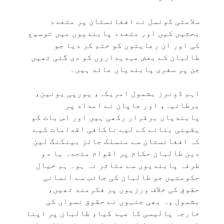
سلامتی کونسل نے افغانستان پر متعدد
بحثیں کیں اور متعدد پابندیوں میں توسیع
کی اور ان رعایتوں کو ختم کر دیا جو
طالبان کے بعض عہدیداروں کو دی گئی تھیں
جن پر سفری پابندیاں عائد ہیں۔
اہم ڈونرز بشمول امریکہ، یورپی یونین،
برطانیہ، اور جاپان نے امداد پر
پابندیاں برقرار رکھی ہیں اور اس بات کو
یقینی بنانے کے لیے ناکافی اقدامات کیے
کہ افغانستان سے منسلک جائز بینکنگ لین
دین طالبان حکام پر اقوام متحدہ یا دو
طرفہ پابندیوں سے متاثر نہ ہو۔ ہم خیال
حکومتیں جو طالبان کی جانب سے انسانی
حقوق کی خلاف ورزیوں پر فکرمند تھیں،
بشمول وہ بھی جنہوں نے حقوق نسواں کی
خارجہ پالیسی کا عہد کیا، طالبان پر اپنا