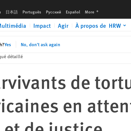
 attente de réparations et de justice
languages
h
日本語
Português
Русский
Español
More
ultimédia
Impact
Agir
À propos de HRW
sh?
Yes
No, don't ask again
é détaillé
urvivants de tort
icaines en atten
 et de justice