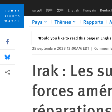
Skip
Skip
Irak : Les survivants de tortures par les forces américaines en
to
to
العربية
简中
繁中
English
Français
Deutsc
cookie
main
privacy
content
Pays
Thèmes
Rapports
M
notice
Fermer
Would you like to read this page in Engli
✕
Share this via Facebook
25 septembre 2023 12:00AM EDT
|
Communiqu
Share this via Bluesky
Irak : Les s
Share this via Partagez
forces amér
réparations