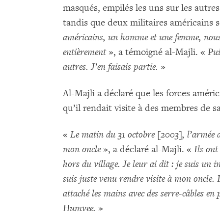
masqués, empilés les uns sur les autr
tandis que deux militaires américains s
américains, un homme et une femme, nous 
entièrement
», a témoigné al-Majli. «
Pui
autres.
J’en faisais partie.
»
Al-Majli a déclaré que les forces améric
qu’il rendait visite à des membres de sa
«
Le matin du 31 octobre [2003], l’armée am
mon oncle
», a déclaré al-Majli. «
Ils on
hors du village.
Je leur ai dit : je suis un i
suis juste venu rendre visite à mon oncle.
attaché les mains avec des serre-câbles en
Humvee.
»