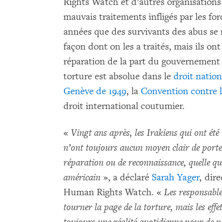
Rights Watch et d’autres organisations
mauvais traitements infligés par les for
années que des survivants des abus se m
façon dont on les a traités, mais ils o
réparation de la part du gouvernement d
torture est absolue dans le
droit nation
Genève de 1949
, la
Convention contre l
droit international coutumier.
«
Vingt ans après, les Irakiens qui ont été
n’ont toujours aucun moyen clair de porte
réparation ou de reconnaissance, quelle qu
américain
», a déclaré
Sarah Yager
, dir
Human Rights Watch. «
Les responsable
tourner la page de la torture, mais les effe