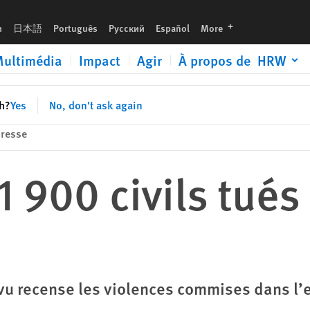
languages
h
日本語
Português
Русский
Español
More
ultimédia
Impact
Agir
À propos de HRW
sh?
Yes
No, don't ask again
resse
1 900 civils tués
ivu recense les violences commises dans l’