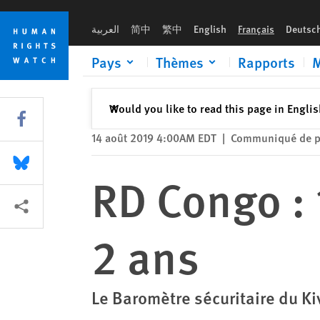
Skip
Skip
RD Congo : 1 900 civils tués au Kivu en 2 ans
to
to
العربية
简中
繁中
English
Français
Deutsc
cookie
main
privacy
content
Pays
Thèmes
Rapports
M
notice
Fermer
Would you like to read this page in Engli
✕
Share this via Facebook
14 août 2019 4:00AM EDT
|
Communiqué de p
Share this via Bluesky
RD Congo : 
Share this via Partagez
2 ans
Le Baromètre sécuritaire du K