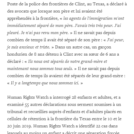
Poste de la police des frontières de Clint, au Texas, a déclaré à
des avocats que lorsque son père et lui avaient été
appréhendés à la frontière, «
les agents de l'immigration m'ont
immédiatement séparé de mon père. J'avais très très peur. J'ai
pleuré. Je n'ai pas revu mon père.
» Il ne savait pas depuis
combien de temps il avait été séparé de son père : «
J'ai peur,
je suis anxieux et triste.
» Dans un autre cas, un garçon
hondurien de 8 ans détenu à Clint avec sa sœur de 6 ans a
déclaré : «
Ils nous ont séparés de notre grand-mère et
maintenant nous sommes tous seuls.
» Il ne savait pas depuis
combien de temps ils avaient été séparés de leur grand-mère :
«
Il y a longtemps que nous sommes ici.
»
Human Rights Watch a interrogé 28 enfants et adultes, et a
examiné 55 autres déclarations sous serment soumises à un
tribunal et recueillies auprès d'enfants et d'adultes placés en
cellules de rétention à la frontière du Texas entre le 10 et le
20 juin 2019. Human Rights Watch a identifié 22 cas dans
lesquels au moins un enfant a décrit une séparation forcée