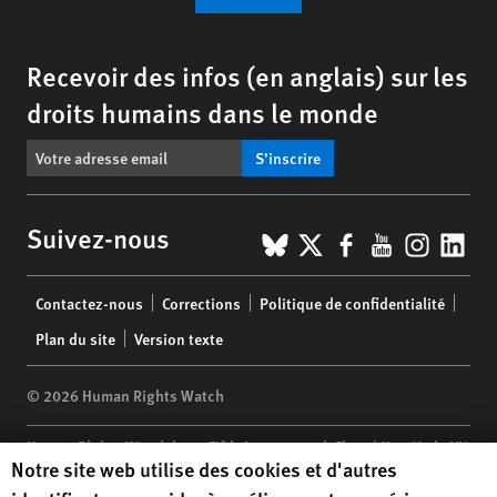
Recevoir des infos (en anglais) sur les
droits humains dans le monde
S’inscrire
BlueSky
X
Facebook
YouTub
Insta
Lin
Suivez-nous
Footer
Contactez-nous
Corrections
Politique de confidentialité
menu
Plan du site
Version texte
© 2026 Human Rights Watch
Human Rights Watch
| 350 Fifth Avenue, 34th Floor | New York,
NY
Human Rights Watch cookie preferences
Notre site web utilise des cookies et d'autres
10118-3299
USA
|
t
1.212.290.4700