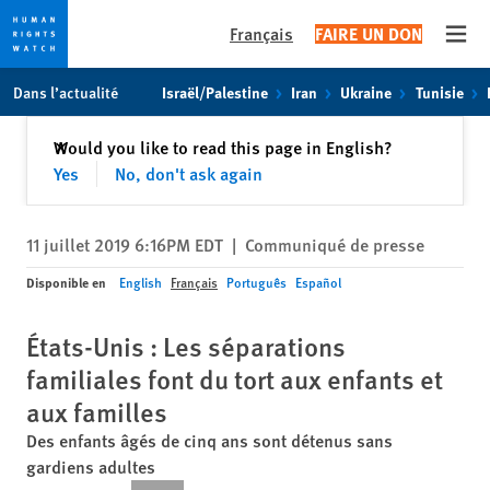
Français
FAIRE UN DON
Open
Skip
Skip
Dans l’actualité
Israël/Palestine
Iran
Ukraine
Tunisie
to
to
cookie
main
Fermer
Would you like to read this page in English?
✕
privacy
content
Yes
No, don't ask again
notice
11 juillet 2019 6:16PM EDT
|
Communiqué de presse
Disponible en
English
Français
Português
Español
États-Unis : Les séparations
familiales font du tort aux enfants et
aux familles
Des enfants âgés de cinq ans sont détenus sans
gardiens adultes