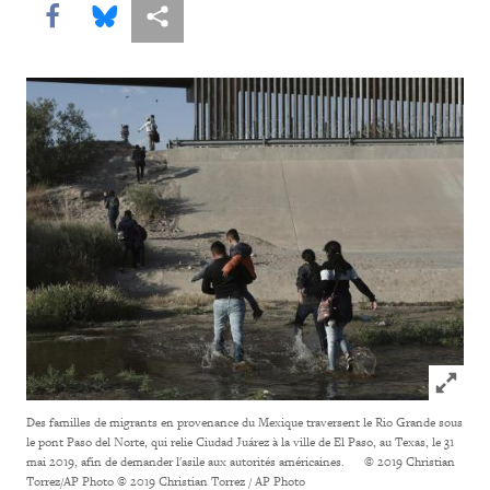
Share this via Facebook
Share this via Bluesky
Share this via Partagez
Click to
Des familles de migrants en provenance du Mexique traversent le Rio Grande sous
le pont Paso del Norte, qui relie Ciudad Juárez à la ville de El Paso, au Texas, le 31
mai 2019, afin de demander l'asile aux autorités américaines. © 2019 Christian
Torrez/AP Photo
© 2019 Christian Torrez / AP Photo