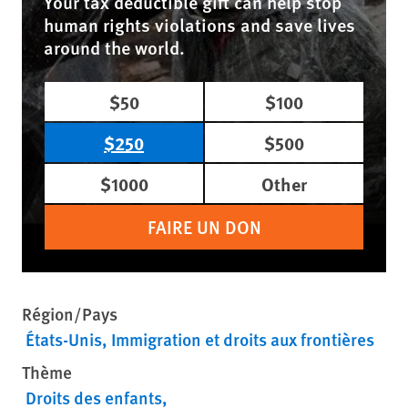
Your tax deductible gift can help stop
human rights violations and save lives
around the world.
$50
$100
$250
$500
$1000
Other
FAIRE UN DON
Région/Pays
États-Unis
Immigration et droits aux frontières
Thème
Droits des enfants