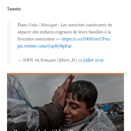
Tweets
États-Unis / Mexique : Les autorités continuent de
séparer des enfants migrants de leurs familles à la
frontière mexicaine >>
https://t.co/NRSOucCPxn
pic.twitter.com/O4yKyRpP4e
— HRW en français (@hrw_fr)
12 juillet 2019