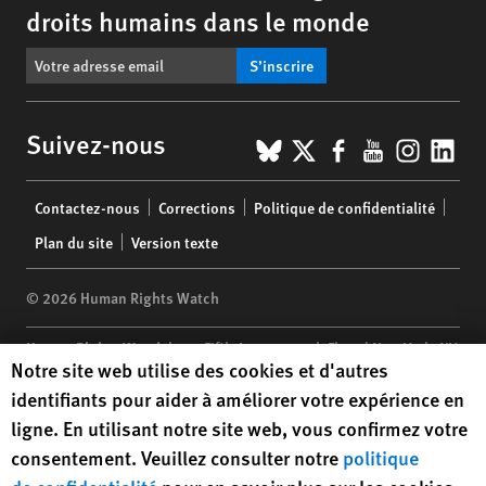
droits humains dans le monde
S’inscrire
BlueSky
X
Facebook
YouTub
Insta
Lin
Suivez-nous
Footer
Contactez-nous
Corrections
Politique de confidentialité
menu
Plan du site
Version texte
© 2026 Human Rights Watch
Human Rights Watch
| 350 Fifth Avenue, 34th Floor | New York,
NY
Human Rights Watch cookie preferences
Notre site web utilise des cookies et d'autres
10118-3299
USA
|
t
1.212.290.4700
identifiants pour aider à améliorer votre expérience en
Human Rights Watch
is a 501(C)(3) nonprofit registered in the US
ligne. En utilisant notre site web, vous confirmez votre
under EIN: 13-2875808
consentement. Veuillez consulter notre
politique