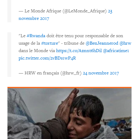
— Le Monde Afrique (@LeMonde_Afrique)
23
novembre 2017
"Le
#Rwanda
doit être tenu pour responsable de son
usage de la
#torture
" - tribune de
@BenJeannerod
@hrw
dans le Monde via
https://t.co/Aznnt6hDil
@africatime1
pic.twitter.com/2vBDs1wP4R
— HRW en français (@hrw_fr)
24 novembre 2017