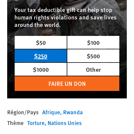
Your tax deductible gift can help stop
human rights violations and save lives
around the world.
$50
$100
$250
$500
$1000
Other
FAIRE UN DON
Région/Pays
Afrique
Rwanda
Thème
Torture
Nations Unies