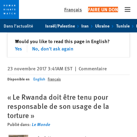
Français
FAIRE UN DON
Open
Skip
Skip
Dans l’actualité
Israël/Palestine
Iran
Ukraine
Tunisie
to
to
cookie
main
Fermer
Would you like to read this page in English?
✕
privacy
content
Yes
No, don't ask again
notice
23 novembre 2017 3:41AM EST
|
Commentaire
Disponible en
English
Français
« Le Rwanda doit être tenu pour
responsable de son usage de la
torture »
Publié dans:
Le Monde