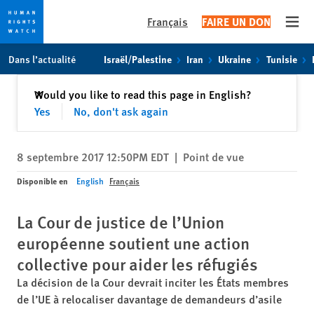
Français
FAIRE UN DON
Open
Skip
Skip
Dans l’actualité
Israël/Palestine
Iran
Ukraine
Tunisie
to
to
cookie
main
Fermer
Would you like to read this page in English?
✕
privacy
content
Yes
No, don't ask again
notice
8 septembre 2017 12:50PM EDT
|
Point de vue
Disponible en
English
Français
La Cour de justice de l’Union
européenne soutient une action
collective pour aider les réfugiés
La décision de la Cour devrait inciter les États membres
de l’UE à relocaliser davantage de demandeurs d’asile