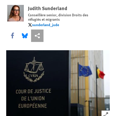
Judith Sunderland
Conseillère senior, division Droits des
réfugiés et migrants
sunderland_jude
sunderland_jude
Share this via Facebook
Share this via Bluesky
Share this via Partagez
Click to