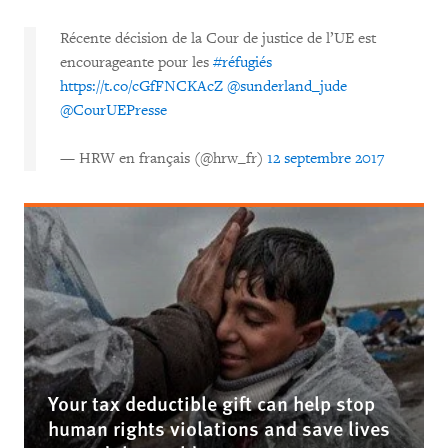
Récente décision de la Cour de justice de l’UE est
encourageante pour les
#réfugiés
https://t.co/cGfFNCKAcZ
@sunderland_jude
@CourUEPresse
— HRW en français (@hrw_fr)
12 septembre 2017
Your tax deductible gift can help stop
human rights violations and save lives