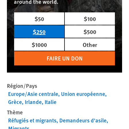
around the world.
$50
$100
$250
$500
$1000
Other
FAIRE UN DON
Région/Pays
Europe/Asie centrale
Union européenne
Grèce
Irlande
Italie
Thème
Réfugiés et migrants
Demandeurs d'asile
Migrants