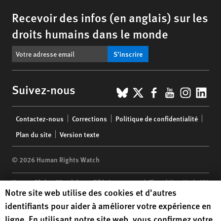
Recevoir des infos (en anglais) sur les
droits humains dans le monde
S’inscrire
BlueSky
X
Facebook
YouTub
Insta
Lin
Suivez-nous
Footer
Contactez-nous
Corrections
Politique de confidentialité
menu
Plan du site
Version texte
© 2026 Human Rights Watch
Human Rights Watch
| 350 Fifth Avenue, 34th Floor | New York,
NY
Human Rights Watch cookie preferences
Notre site web utilise des cookies et d'autres
10118-3299
USA
|
t
1.212.290.4700
identifiants pour aider à améliorer votre expérience en
Human Rights Watch
is a 501(C)(3) nonprofit registered in the US
ligne. En utilisant notre site web, vous confirmez votre