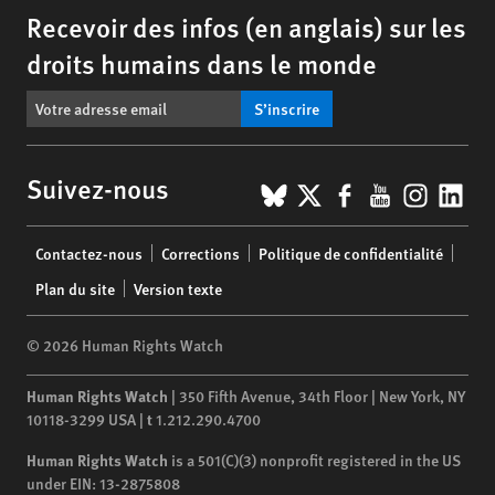
Recevoir des infos (en anglais) sur les
droits humains dans le monde
S’inscrire
BlueSky
X
Facebook
YouTub
Insta
Lin
Suivez-nous
Footer
Contactez-nous
Corrections
Politique de confidentialité
menu
Plan du site
Version texte
© 2026 Human Rights Watch
Human Rights Watch
| 350 Fifth Avenue, 34th Floor | New York,
NY
10118-3299
USA
|
t
1.212.290.4700
Human Rights Watch
is a 501(C)(3) nonprofit registered in the US
under EIN: 13-2875808