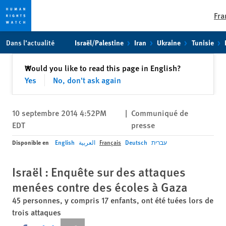
Fra
Skip
Skip
Dans l’actualité
Israël/Palestine
Iran
Ukraine
Tunisie
to
to
cookie
main
Fermer
Would you like to read this page in English?
✕
privacy
content
Yes
No, don't ask again
notice
10 septembre 2014 4:52PM
|
Communiqué de
EDT
presse
Disponible en
English
العربية
Français
Deutsch
עברית
Israël : Enquête sur des attaques
menées contre des écoles à Gaza
45 personnes, y compris 17 enfants, ont été tuées lors de
trois attaques