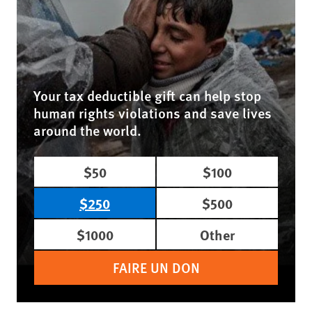
Your tax deductible gift can help stop
human rights violations and save lives
around the world.
$50
$100
$250
$500
$1000
Other
FAIRE UN DON