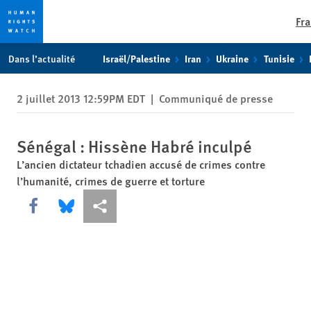
Fra
Skip
Skip
Dans l’actualité
Israël/Palestine
Iran
Ukraine
Tunisie
to
to
cookie
main
2 juillet 2013 12:59PM EDT
|
Communiqué de presse
privacy
content
notice
Sénégal : Hissène Habré inculpé
L’ancien dictateur tchadien accusé de crimes contre
l’humanité, crimes de guerre et torture
Share this via Facebook
Share this via Bluesky
Share this via Partagez