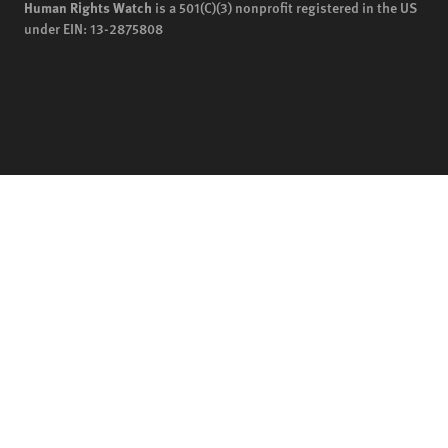
Human Rights Watch
is a 501(C)(3) nonprofit registered in the US
under EIN: 13-2875808