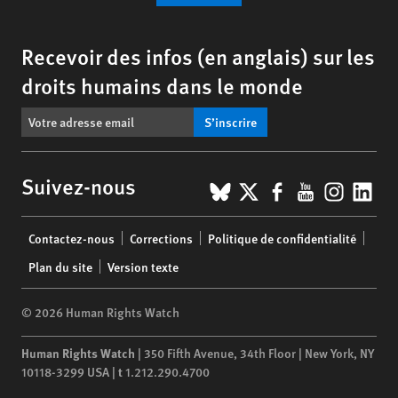
Recevoir des infos (en anglais) sur les
droits humains dans le monde
S’inscrire
BlueSky
X
Facebook
YouTub
Insta
Lin
Suivez-nous
Footer
Contactez-nous
Corrections
Politique de confidentialité
menu
Plan du site
Version texte
© 2026 Human Rights Watch
Human Rights Watch
| 350 Fifth Avenue, 34th Floor | New York,
NY
10118-3299
USA
|
t
1.212.290.4700