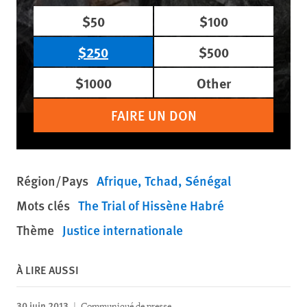
$50
$100
$250
$500
$1000
Other
FAIRE UN DON
Région/Pays
Afrique
Tchad
Sénégal
Mots clés
The Trial of Hissène Habré
Thème
Justice internationale
À LIRE AUSSI
30 juin 2013
Communiqué de presse