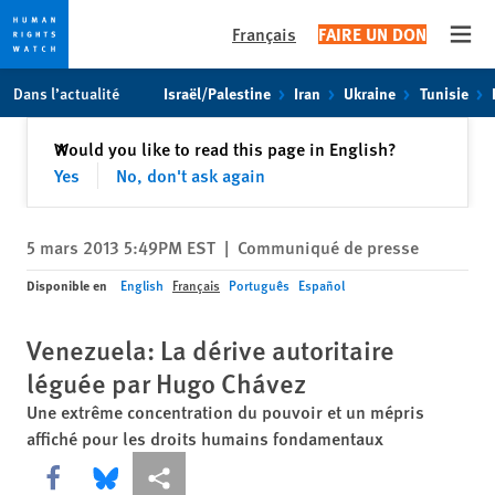
Français
FAIRE UN DON
Open
Skip
Skip
Dans l’actualité
Israël/Palestine
Iran
Ukraine
Tunisie
to
to
cookie
main
Fermer
Would you like to read this page in English?
✕
privacy
content
Yes
No, don't ask again
notice
5 mars 2013 5:49PM EST
|
Communiqué de presse
Disponible en
English
Français
Português
Español
Venezuela: La dérive autoritaire
léguée par Hugo Chávez
Une extrême concentration du pouvoir et un mépris
affiché pour les droits humains fondamentaux
Share this via Facebook
Share this via Bluesky
Share this via Partagez