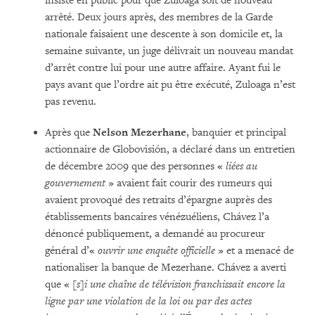
insisté en public pour que Zuloaga soit de nouveau
arrêté. Deux jours après, des membres de la Garde
nationale faisaient une descente à son domicile et, la
semaine suivante, un juge délivrait un nouveau mandat
d’arrêt contre lui pour une autre affaire. Ayant fui le
pays avant que l’ordre ait pu être exécuté, Zuloaga n’est
pas revenu.
Après que
Nelson Mezerhane
, banquier et principal
actionnaire de Globovisión, a déclaré dans un entretien
de décembre 2009 que des personnes «
liées au
gouvernement
» avaient fait courir des rumeurs qui
avaient provoqué des retraits d’épargne auprès des
établissements bancaires vénézuéliens, Chávez l’a
dénoncé publiquement, a demandé au procureur
général d’«
ouvrir une enquête officielle
» et a menacé de
nationaliser la banque de Mezerhane. Chávez a averti
que «
[s]i une chaîne de télévision franchissait encore la
ligne par une violation de la loi ou par des actes