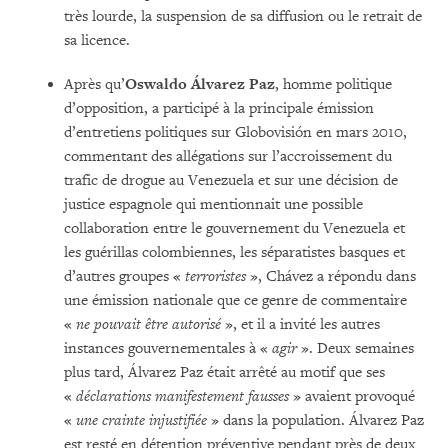
très lourde, la suspension de sa diffusion ou le retrait de
sa licence.
Après qu’
Oswaldo Álvarez Paz
, homme politique
d’opposition, a participé à la principale émission
d’entretiens politiques sur Globovisión en mars 2010,
commentant des allégations sur l’accroissement du
trafic de drogue au Venezuela et sur une décision de
justice espagnole qui mentionnait une possible
collaboration entre le gouvernement du Venezuela et
les guérillas colombiennes, les séparatistes basques et
d’autres groupes «
terroristes
», Chávez a répondu dans
une émission nationale que ce genre de commentaire
«
ne pouvait être autorisé
», et il a invité les autres
instances gouvernementales à «
agir
». Deux semaines
plus tard, Álvarez Paz était arrêté au motif que ses
«
déclarations manifestement fausses
» avaient provoqué
«
une crainte injustifiée
» dans la population. Álvarez Paz
est resté en détention préventive pendant près de deux