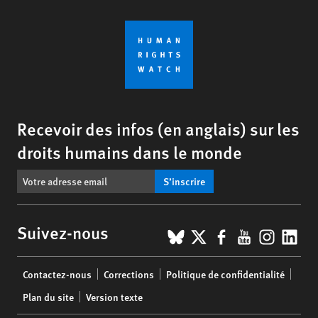
Recevoir des infos (en anglais) sur les
droits humains dans le monde
S’inscrire
BlueSky
X
Facebook
YouTub
Insta
Lin
Suivez-nous
Footer
Contactez-nous
Corrections
Politique de confidentialité
menu
Plan du site
Version texte