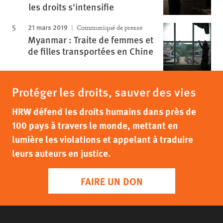
les droits s'intensifie
21 mars 2019
Communiqué de presse
Myanmar : Traite de femmes et
de filles transportées en Chine
Protéger les droits, sauver des vies
HRW défend les droits humains dans près de
100 pays à travers le monde, mettant en
lumière les violations et appelant à traduire
leurs auteurs en justice.
FAIRE UN DON