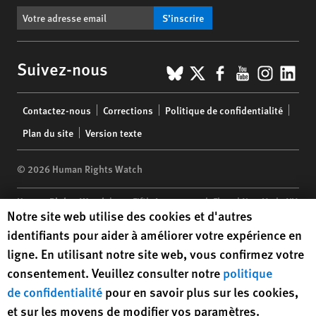
S’inscrire
BlueSky
X
Facebook
YouTub
Insta
Lin
Suivez-nous
Footer
Contactez-nous
Corrections
Politique de confidentialité
menu
Plan du site
Version texte
© 2026 Human Rights Watch
Human Rights Watch
| 350 Fifth Avenue, 34th Floor | New York,
NY
Human Rights Watch cookie preferences
Notre site web utilise des cookies et d'autres
10118-3299
USA
|
t
1.212.290.4700
identifiants pour aider à améliorer votre expérience en
Human Rights Watch
is a 501(C)(3) nonprofit registered in the US
ligne. En utilisant notre site web, vous confirmez votre
under EIN: 13-2875808
consentement. Veuillez consulter notre
politique
de confidentialité
pour en savoir plus sur les cookies,
et sur les moyens de modifier vos paramètres.