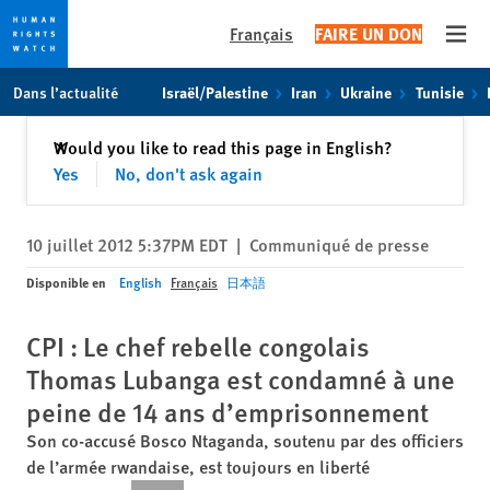
Français
FAIRE UN DON
Open
Skip
Skip
Dans l’actualité
Israël/Palestine
Iran
Ukraine
Tunisie
to
to
cookie
main
Fermer
Would you like to read this page in English?
✕
privacy
content
Yes
No, don't ask again
notice
10 juillet 2012 5:37PM EDT
|
Communiqué de presse
Disponible en
English
Français
日本語
CPI : Le chef rebelle congolais
Thomas Lubanga est condamné à une
peine de 14 ans d’emprisonnement
Son co-accusé Bosco Ntaganda, soutenu par des officiers
de l’armée rwandaise, est toujours en liberté