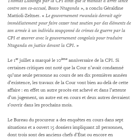
Thomas Lubanga par la CPI ainsi que le mandat d’arrêt lancé
contre son co-accusé, Bosco Ntaganda
», a conclu Géraldine
Mattioli-Zeltner. «
Le gouvernement rwandais devrait agir
immédiatement pour faire cesser tout soutien par des éléments de
son armée à un individu soupçonné de crimes de guerre par la
CPI et œuvrer avec le gouvernement congolais pour traduire
Ntaganda en justice devant la CPI
. »
er
ème
Le 1
juillet a marqué le 10
anniversaire de la CPI. Si
certaines critiques ont noté que la Cour n’avait condamné
qu’une seule personne au cours de ses dix premières années
d’existence, les travaux de la Cour vont bien au-delà de cette
affaire : en effet un autre procès est achevé et dans l’attente
d’un jugement, un autre est en cours et deux autres devraient
s’ouvrir dans les prochains mois.
Le Bureau du procureur a des enquêtes en cours dans sept
situations et a ouvert 15 dossiers impliquant 28 personnes,
dont trois sont des anciens chefs d’État ou encore en