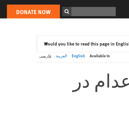
DONATE NOW
Print
Search
DONATE NOW
Close
Would you like to read this page in Engli
✕
Available In
English
العربية
فارسی
دام در