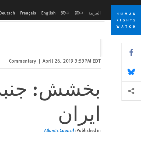
Skip
Skip
بخشش: جنبش روبه‌رشد ضداعدام در ایران
to
to
العربية
简中
繁中
English
Français
Deutsch
cookie
main
content
privacy
notice
Share this via Facebook
Commentary
|
April 26, 2019 3:53PM EDT
Share this via Bluesky
بخشش: جنبش
More sharing options
ایران
Atlantic Council
Published in: