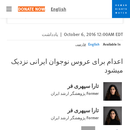
Skip
Skip
Close
Would you like to read this page in English?
✕
DONATE NOW
English
to
to
 menu
Yes
No, don't ask again
cookie
main
content
privacy
notice
October 6, 2016 12:00AM EDT
|
یادداشت
Available In
English
فارسی
اعدام برای عروس نوجوان ایرانی نزدیک
میشود
تارا سپهری فر
Former پژوهشگر ارشد ایران
تارا سپهری فر
Former پژوهشگر ارشد ایران