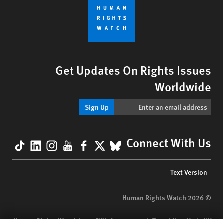
Get Updates On Rights Issues
Worldwide
Sign Up
kTok
nkedIn
nstagram
YouTube
Facebook
BlueSky
X
Connect With Us
Footer
Text Version
menu
© 2026 Human Rights Watch
Human Rights Watch
| 350 Fifth Avenue, 34th Floor | New York,
NY