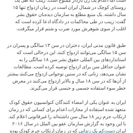
است اما اعدام یک زن باردار ممنوع است. زینب که اهل یک
روستای کوچک در شمال ایران است در زمان ازدواج تنها ۱۵
سال داشته. یک منبع مطلع به سازمان دیده‌بان حقوق بشر
گفت: زینب در طی محاکمات در دادگاه ادعا کرده است که
اغلب از سوی شوهرش مورد ضرب و شتم قرار میگرفت.
طبق قانون مدنی ایران، دختران در سن ۱۳ سالگی و پسران در
سن ۱۵ سالگی می‌توانند ازدواج کنند. این درحالی است که
استانداردهای بین المللی حقوق بشر سن ۱۸ سالگی را به
عنوان حداقل سن برای ازدواج توصیه کرده است. مطالعات
نشان می‌دهد، زنانی که در سنین نوجوانی ازدواج می‌کنند بیشتر
از آن‌ها که در سن ۱۸ سال و بالا‌تر ازدواج می‌کنند در معرض
خطر سوء استفاده جسمی و جنسی قرار می‌گیرند.
ایران به عنوان یکی از امضاء کنندگان کنوانسیون حقوق کودک
متعهد شده استفاده از مجازات اعدام برای کسانی که در زمان
ارتکاب جرم زیر ۱۸ سال سن داشته‌اند را غیرقانونی اعلام کند.
با این وجود به گزارش سازمان عفو بین الملل در سال ۲۰۱۶
ایران
دست‌کم یک زندانی
که در زمان ارتکاب جرم کودک بوده