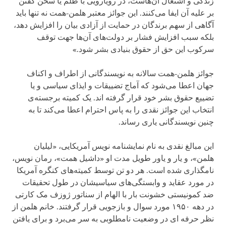
زندگی و اشتغال آ‌ن‌هاست، در رویارویی با ظلم یا سخن گفتن
بر علیه آن ایفا می‌کنند. این جوائز معتبر هلمن-همت نه تنها باید
آگاهی از سهم برندگان در حمایت از آزادی بیان را افزایش دهد،
بلکه سبب افزایش فشار بر دولت‌های آن‌ها جهت توقف
سرکوب این حق از حقوق بنیادی بشر شود.»
جوائز هلمن-همت سالانه به نویسندگانی از اطراف و اکناف
جهان اعطا می‌شود که آماج تضییقات و ایذای سیاسی و یا
تضییع حقوق بشر خود قرار گرفته اند. یک کمیته برجسته‌ی
انتخاب این جوائز نقدی را به پاس احترام اعطا می‌کند تا به
چنین نویسندگانی یاری رساند.
این مبالغ نقدی به نام نمایشنامه نویس آمریکایی، «لیلیان
هلمن»، و یار و یاور طویل مدت او «داشیل همت»، رمان نویس،
نامگذاری شده است. هر دو تن توسط کمیته‌های کنگره آمریکا
در مورد عقاید و وابستگی‌های سیاسیشان در طول تحقیقات
ضد کمونیستی خشونت بار با الهام از سناتور ژوزف مک کارتی
در دهه ۱۹۵۰ مورد سوال و بازجویی قرار گرفتند. خانم هلمن از
نظر حرفه ای در وضعیت نامطلوبی به سر می‌برد و برای یافتن