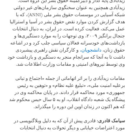
زیدآبادی پایه گذار و دبیرکمیته حقوق بشر این گروه است.
زیدآبادی همچنین به عنوان سخنگوی سازمان‌های غیر دولتی
شبکه آسیایی در موسسات حقوق بشر ملی (ANNI)، که با
هدف گزارش کردن موارد نقض حقوق بشر در آسیا و استرالیا
عمل می‌کند، فعالیت کرده است. در ایران، به دنبال انتخابات
جنجال برانگیز ۲۰۰۹، وی توجهات را به موارد دستگیری‌ها و
بازداشت‌های خودسرانه فعالان سیاسی جلب کرد و در اشاعه
حقوق زنان،
دانشجویان،
و کارگران نقش راهبری پیشبردی
داشت تا به آنجا که سرانجام منجر به دستگیری و بازداشت خود
وی توسط نیروهای امنیتی و مقامات وزارت اطلاعات شد.
مقامات زیدآبادی را بر اثر اتهاماتی از جمله «اجتماع و تبانی
برعلیه امنیت ملی»، «تبلیغ علیه نظام» و «توهین به رئیس
جمهوری» مورد محاکمه قرار دادند. در پایان محاکمه وی در
پیشگاه یک شعبه دادگاه انقلاب، او به ۵ سال حبس محکوم شد
که هم اکنون در زندان اوین این دوره را می­گذراند.
سیامک قادری:
قادری پیش از آن که به دلیل وبلاگنویسی در
مورد اعتراضات خیابانی و دیگر تحولات به دنبال انتخابات