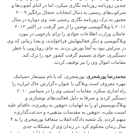
چندین روزنامه روزنامه نگاری می‏کرد، اما در اثنای آشوب‌ها و
سرکوب‌های رسمی به دنبال انتخابات جنجال برانگیز ۲۰۰۹
مجبور به ترک روزنامه نگاری رسمی شد. وی دوباره در سال
۲۰۱۱ با وبلاگنویسی نوشتن را از سر گرفت. در اکتبر ۲۰۱۲
عاملان وزارت اطلاعات جوادی را برای بازجویی در مورد
وبلاگنویسی و دیگر فعالیت‏هایش فراخواندند، و بعدا زمانی که وی
در منزلش نبود به آنجا یورش بردند. به جای رویارویی با خطر
دستگیری، جوادی تصمیم گرفت کشور خود را ترک کند.
مقامات اموال وی را نیز توقیف کردند.
محمدرضا پورشجری:
پورشجری، که با نام مستعار «سیامک
مهر» معروف است وبلاگی با عنوان «گزارش خاک ایران» را
راه اندازی می‏کرد. مقامات امنیتی وی را در سپتامیر ۲۰۱۰
دستگیر کردند و صرفا به دلیل فعالیت‌های نوشتاری و
وبلاگ‌نویسیش او را به اتهامات «توهین به رهبری»، «اقدام علیه
امنیت ملی»، «توهین به مقدسات مذهبی» و «بدعت‌گذاری»
متهم کردند. یک شعبه دادگاه انقلاب متعاقبا پورشجری را به ۴
سال زندان محکوم کرد. در زندان وی از مشکلات جدی