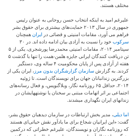
مختلف هستند.
علیرغم امید به اینکه انتخاب حسن روحانی به عنوان رئیس
جمهوری در سال ۲۰۱۳ حمایت‌های بیشتری برای حقوق بشر
فراهم می آورد، مقامات امنیتی و قضائی در
ایران
همچنان
سرکوب
خود را نسبت به آزادی بیان ادامه داده اند. در ۳۰
سپتامبر ۲۰۱۴، مقامات امنیتی محمدرضا پورشجری، یکی از ۵
تن دریافت کنندگان ایرانی جایزه هلمن-همت را تنها با گذشت ۵
هفته از آزادی پس از پایان محکومیت ۴ ساله وی، دستگیر
کردند. به گزارش
سازمان گزارشگران بدون مرز
، ایران یکی از
بزرگترین زندانبانان جهان برای نویسندگان است. تا ژوئیه
۲۰۱۴، حداقل ۶۵ روزنامه نگار، وبلاگنویس، و فعال رسانه‌های
اجتماعی بر اثر اتهامات مبتنی بر سخنان یا نوشته­هایشان در
زندان­های ایران نگهداری می­شدند.
اما دیلی
، مدیر بخش ارتباطات در سازمان دیده­بان حقوق بشر،
گفت: «این ایرانیان شجاع برای ما یادآور نقش حیاتی‌ای هستند
که روزنامه نگاران و نویسندگان، علیرغم خطراتی که درکمین