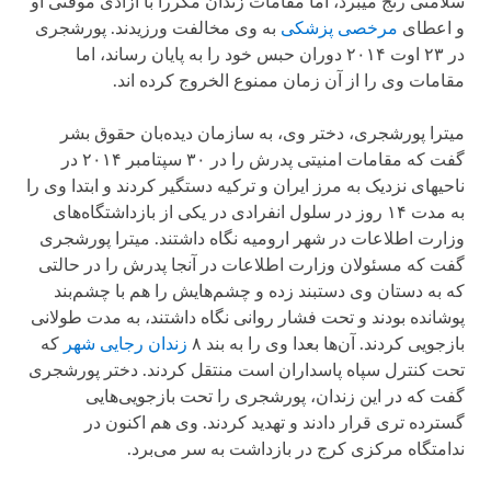
سلامتی رنج می‏برد، اما مقامات زندان مکررا با آزادی موقتی او
و اعطای
مرخصی پزشکی
به وی مخالفت ورزیدند. پورشجری
در ۲۳ اوت ۲۰۱۴ دوران حبس خود را به پایان رساند، اما
مقامات وی را از آن زمان ممنوع الخروج کرده اند.
میترا پورشجری، دختر وی، به سازمان دیده‌بان حقوق بشر
گفت که مقامات امنیتی پدرش را در ۳۰ سپتامبر ۲۰۱۴ در
ناحیه‏ای نزدیک به مرز ایران و ترکیه دستگیر کردند و ابتدا وی را
به مدت ۱۴ روز در سلول انفرادی در یکی از بازداشتگاه‌های
وزارت اطلاعات در شهر ارومیه نگاه داشتند. میترا پورشجری
گفت که مسئولان وزارت اطلاعات در آنجا پدرش را در حالتی
که به دستان وی دستبند زده و چشم‌هایش را هم با چشم‌بند
پوشانده بودند و تحت فشار روانی نگاه داشتند، به مدت طولانی
بازجویی کردند. آن‌ها بعدا وی را به بند ۸
زندان رجایی شهر
که
تحت کنترل سپاه پاسداران است منتقل کردند. دختر پورشجری
گفت که در این زندان، پورشجری را تحت بازجویی‌هایی
گسترده تری قرار دادند و تهدید کردند. وی هم اکنون در
ندامتگاه مرکزی کرج در بازداشت به سر می‌برد.