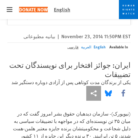
Skip
Skip
Close
Would you like to read this page in English?
✕
DONATE NOW
English
to
to
 menu
Yes
No, don't ask again
cookie
main
content
privacy
notice
November 23, 2014 11:50PM EST
|
بیانیه مطبوعاتی
Available In
English
العربية
فارسی
ایران: جوائز افتخار برای نویسندگان تحت
تضییقات
یکی از برندگان مدت کوتاهی پس از آزادی دوباره دستگیر شد
More sharing options
Share this via Bluesky
Share this via Facebook
(نیویورک)- سازمان دیده­بان حقوق بشر امروز گفت که در
میان ۳۵ تن نویسنده‌ای که در مواجهه با تضییقات سیاسی به
دلیل شجاعت و محکومیتشان برنده جایزه معتبر هلمن-همت
شدند، ۵ تن ایرانیند. ۳۰ برنده دیگر این جایزه از ۱۱ کشور