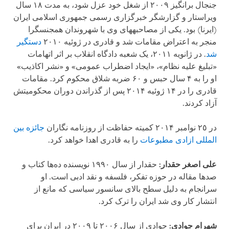
جنجال برانگیز ۲۰۰۹ از شغل خود عزل شود، به مدت ۱۸ سال
ویراستار و گزارشگر خبرگزاری رسمی جمهوری اسلامی ایران
(ایرنا) بود. یکی از مصاحبه‏های وی با شهروندان همجنسگرا
منجر به اعتراض مقامات شد و قادری در ژوئیه ۲۰۱۰
دستگیر
شد
. در ژانویه ۲۰۱۱، یک شعبه دادگاه انقلاب بر اثر اتهامات
«تبلیغ علیه نظام»، «ایجاد اضطراب عمومی» و «نشر اکاذیب»
او را به ۴ سال حبس و ۶۰ ضربه شلاق محکوم کرد. مقامات
قادری را در ۱۴ ژوئیه ۲۰۱۴ پس از گذراندن دوران محکومیتش
آزاد کردند.
در ٢٥ نوامبر ۲۰۱۴ کمیته حفاظت از روزنامه نگاران
جائزه بین
المللی ازادی مطبوعات
را به قادری اهدا خواهد کرد.
علی اصغر حقدار:
حقدار از سال ۱۹۹۰ نویسنده ده‌ها کتاب و
صدها مقاله در حوزه تفکر، فلسفه و نقد ادبی است. او
سرانجام به دلیل سطح بالای سانسور سیاسی که مانع از
انتشار کار وی شد ایران را ترک کرد.
شهرام جوادی:
جوادی از سال ۲۰۰۶ تا ۲۰۰۹ در ایران برای