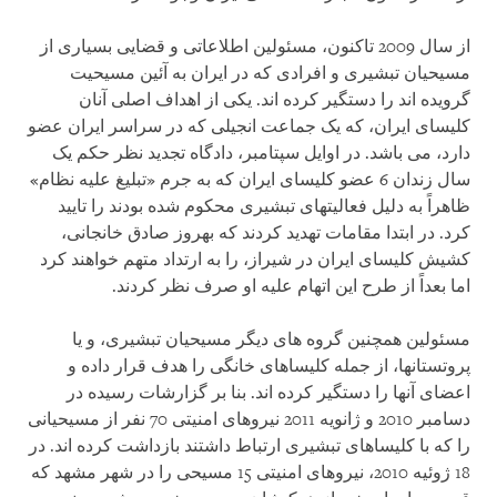
از سال 2009 تاکنون، مسئولین اطلاعاتی و قضایی بسیاری از
مسیحیان تبشیری و افرادی که در ایران به آئین مسیحیت
گرویده اند را دستگیر کرده اند. یکی از اهداف اصلی آنان
کلیسای ایران، که یک جماعت انجیلی که در سراسر ایران عضو
دارد، می باشد. در اوایل سپتامبر، دادگاه تجدید نظر حکم یک
سال زندان 6 عضو کلیسای ایران که به جرم «تبلیغ علیه نظام»
ظاهراً به دلیل فعالیت‏های تبشیری محکوم شده بودند را تایید
کرد. در ابتدا مقامات تهدید کردند که بهروز صادق خانجانی،
کشیش کلیسای ایران در شیراز، را به ارتداد متهم خواهند کرد
اما بعداً از طرح این اتهام علیه او صرف نظر کردند.
مسئولین همچنین گروه های دیگر مسیحیان تبشیری، و یا
پروتستان‏ها، از جمله کلیساهای خانگی را هدف قرار داده و
اعضای آنها را دستگیر کرده اند. بنا بر گزارشات رسیده در
دسامبر 2010 و ژانویه 2011 نیروهای امنیتی 70 نفر از مسیحیانی
را که با کلیساهای تبشیری ارتباط داشتند بازداشت کرده اند. در
18 ژوئیه 2010، نیروهای امنیتی 15 مسیحی را در شهر مشهد که