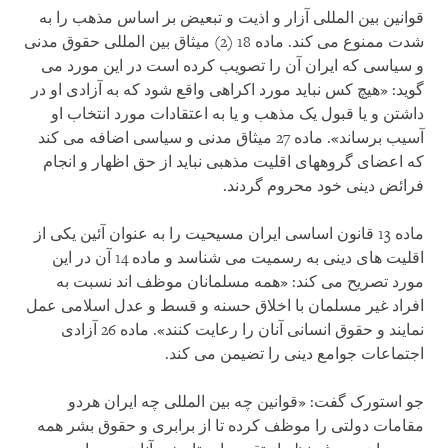
قوانین بین المللی آزار و اذیت و تبعیض بر اساس مذهب را به
شدت ممنوع می کند. ماده 18 (2) میثاق بین المللی حقوق مدنی
و سیاسی که ایران آن را تصویب کرده است در این مورد می
گوید: «هیچ کس نباید مورد اکراهی واقع شود که به آزادی او در
داشتن و یا قبول یک مذهب و یا به اعتقادات مورد انتخاب او
آسیب برساند». ماده 27 میثاق مدنی و سیاسی اضافه می کند
که اعضای گروه‏های اقلیت مذهبی نباید از حق اظهار و انجام
فرائض دینی خود محروم گردند.
ماده 13 قانون اساسی ایران مسیحیت را به عنوان آئین یکی از
اقلیت های دینی به رسمیت می شناسد و ماده 14 آن در این
مورد تصریح می کند: «همه مسلمانان موظف اند نسبت به
افراد غیر مسلمان با اخلاق حسنه و قسط و عدل اسلامی عمل
نمایند و حقوق انسانی آنان را رعایت کنند». ماده 26 آزادی
اجتماعات جوامع دینی را تضیمن می کند.
جو استورک گفت: «قوانین چه بین المللی چه ایران هردو
مقامات دولتی را موظف کرده تا از برابری و حقوق بشر همه