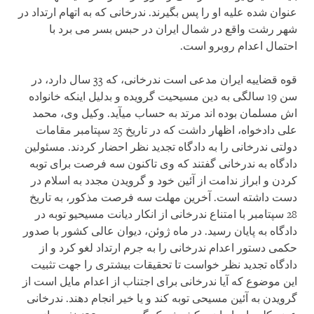
عنوان شده علیه او را پس بگیرند. ندرخانی که به اتهام ارتداد در
شهر رشت واقع در شمال ایران در حبس بسر می برد با
احتمال اعدام روبرو است.
قوه قضاییه ایران مدعی است ندرخانی، که 33 سال دارد، در
سن 19 سالگی به دین مسیحیت گرویده و بدلیل اینکه خانواده
اش مسلمان بوده اند مرتد به حساب می‏آید. وکیل وی، محمد
علی دادخواه، اظهار داشت که در تاریخ 25 سپتامبر مقامات
دولتی ندرخانی را به دادگاه تجدید نظر احضار کردند. مسئولین
دادگاه به ندرخانی گفتند که وی تاکنون سه فرصت برای توبه
کردن و ابراز ندامت از آئین خود و گرویدن مجدد به اسلام در
دست داشته است. آخرین مهلت سه فرصت مذکور، به تاریخ
28 سپتامبر با امتناع ندرخانی از انکار دیانت مسیحیو توبه در
دادگاه به پایان رسید. در ماه ژوئن، دیوان عالی کشور با صدور
حکمی دستور اعدام ندرخانی را به جرم ارتداد لغو کرد و از
دادگاه تجدید نظر خواست تا تحقیقات بیشتری را جهت تثبیت
این موضوع که آیا ندرخانی برای اجتناب از اعدام مایل است از
گرویدن به آئین مسیحی توبه کند و یا خیر انجام دهند. ندرخانی