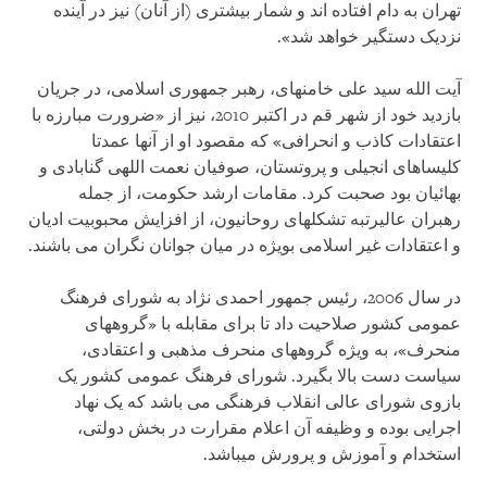
تهران به دام افتاده اند و شمار بیشتری (از آنان) نیز در آینده
نزدیک دستگیر خواهد شد».
آیت الله سید علی خامنه‏ای، رهبر جمهوری اسلامی، در جریان
بازدید خود از شهر قم در اکتبر 2010، نیز از «ضرورت مبارزه با
اعتقادات کاذب و انحرافی» که مقصود او از آنها عمدتا
کلیساهای انجیلی و پروتستان، صوفیان نعمت اللهی گنابادی و
بهائیان بود صحبت کرد. مقامات ارشد حکومت، از جمله
رهبران عالیرتبه تشکل‏های روحانیون، از افزایش محبوبیت ادیان
و اعتقادات غیر اسلامی بویژه در میان جوانان نگران می باشند.
در سال 2006، رئیس جمهور احمدی نژاد به شورای فرهنگ
عمومی کشور صلاحیت داد تا برای مقابله با «گروه‏های
منحرف»، به ویژه گروه‏های منحرف مذهبی و اعتقادی،
سیاست‏ دست بالا بگیرد. شورای فرهنگ عمومی کشور یک
بازوی شورای عالی انقلاب فرهنگی می باشد که یک نهاد
اجرایی بوده و وظیفه آن اعلام مقرارت در بخش دولتی،
استخدام و آموزش و پرورش می‏باشد.