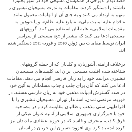
قصد دیدار با برخی از هم‏کیشان مسیحی خود در شهر بجنورد
داشتند را دستگیر کردند. مقامات به ندرت مسیحیان تبشیری را
متهم به ارتداد می کنند و به جای آن از اتهامات معمول مانند
«اقدام علیه امنیت ملی»، «تبلیغ علیه نظام»، و یا «توهین به
مقدسات اسلامی» علیه آنان استفاده می کنند. گروه‏های
مسیحی ادعا می کنند که بیشتر از 250 مسیحی از سراسر
ایران توسط مقامات بین ژوئن 2010 و فوریه 2011 دستگیر شده
اند.
برخلاف ارامنه، آشوریان، و کلدیان که از جمله گروه‏های
شناخته شده اقلیت مسیحی ایران اند، کلیساهای مسیحیان
تبشیری مراسم خود را به زبان فارسی انجام می دهند. مقامات
ادعا می کنند که آنان برای جلب و جذب مسلمانان به آئین خود
در صدد گسترش ادبیات مذهبی خود به زبان فارسی هستند. در
فوریه، مرتضی تمدن، استاندار تهران، مسیحیان تبشیری را با
افراطیون سنی مذهب و طالبان مقایسه کرد و در مصاحبه
خود با خبرگزاری جمهوری اسلامی از آنانبه عنوان «یکی از
فرق کاذب، منحرف و فاسد که در حوزه اعتقادی ما دندان تیز
کرده اند» یاد کرد. وی افزود: «سران این جریان در استان