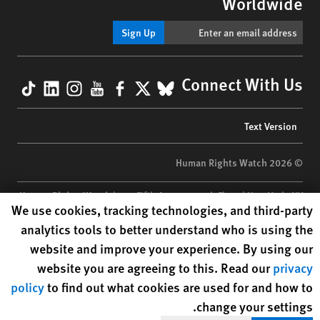
Worldwide
Sign Up
kTok
nkedIn
nstagram
YouTube
Facebook
BlueSky
X
Connect With Us
Footer
Text Version
menu
© 2026 Human Rights Watch
Human Rights Watch
| 350 Fifth Avenue, 34th Floor | New York,
NY
Human Rights Watch cookie preferences
We use cookies, tracking technologies, and third-party
10118-3299
USA
|
t
1.212.290.4700
analytics tools to better understand who is using the
Human Rights Watch
is a 501(C)(3) nonprofit registered in the US
website and improve your experience. By using our
under EIN: 13-2875808
website you are agreeing to this. Read our
privacy
policy
to find out what cookies are used for and how to
change your settings.