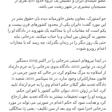
عضو کلیسای ایران و کشیش یک گروه حدود 400 نفری از
مسیحیان تبشیری در شهر رشت می باشد.
جو استورک، معاون بخش خاورمیانه دیده بان حقوق بشر در
این مورد گفت: «ایران یکی از محدود کشورهای قرن بیست و
یکم است که مقامات آن با محاکمه یک شهروند در دادگاه او را
مجبور به گزینش بین ایمان و یا حیات می‏کنند. ندرخانی نباید
حتی یک روز دیگر را در زندان بگذراند، چه رسد که با مجازات
اعدام روبرو شود».
در ابتدا نیروهای امنیتی ندرخانی را در اکتبر 2009 دستگیر
کردند. در نوامبر 2010، دادگاه بدوی ندرخانی را به جرم «ارتداد
از اسلام» به مرگ محکوم کرد، در حالی که چنین جرمی در
قانون مجازاتایران وجود ندارد. در 22 سپتامبر 2010، شعبه 11
دادگاه تجدید نظر گیلان حکم اعدام وی را به جرم ارتداد تایید
کرد. اما در ژوئن 2011، دیوان عالی کشور با لغو این حکم،
پرونده او را جهت تحقیقات بیشتر به دادگاه تجدید نظر ارجاع
کرد و هدایت نمود که حکم اعدام در صورتی می تواند در مورد
ندرخانی اجرا شود که وی بعد از سن تکلیف - یعنی 15 سالگلی