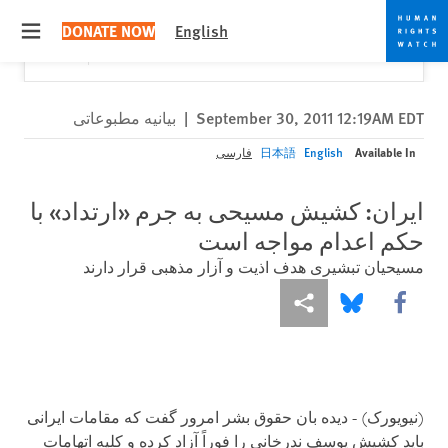
Skip
Skip
Close
Would you like to read this page in English?
✕
DONATE NOW
English
to
to
 menu
Yes
No, don't ask again
cookie
main
content
privacy
notice
September 30, 2011 12:19AM EDT
|
بیانیه مطبوعاتی
Available In
English
日本語
فارسی
ایران: کشیش مسیحی به جرم «ارتداد» با
حکم اعدام مواجه است
مسیحیان تبشیری هدف اذیت و آزار مذهبی قرار دارند
More sharing options
Share this via Bluesky
Share this via Facebook
(نیویورک) - دیده بان حقوق بشر امرور گفت که مقامات ایرانی
باید کشیش یوسف ندرخانی را فوراً آزاد کرده و کلیه اتهامات