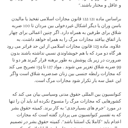
و عاقل و مختار باشند."
براساس ماده 121 122 قانون مجازات اسلامی تفخیذ یا مالیدن
باسن وران یا دیگر اشکال غیردخولی بین مردان تا 100 ضربه
شلاق برای طرفین به همراه دارد. اگر چنین اعمالی برای چهار
بار اتفاق بیافتد مجازات مرگ را به همراه خواهد داشت. به
علاوه، ماده 123 قانون مجازات اسلامی از این حد فراتر می رود
هر گاه دو مرد كه با هم خويشاوندي نسبي نداشته باشند بدون
ضرورت در زير يك پوشش به طور برهنه قرار گيرند هر دو تا
99 ضربه شلاق تعزير مي شوند . مواد 127 تا 134 تصریح می کند
که مجازات رابطه جنسی بین زنان صدضربه شلاق است واگر
این عمل سه بار تکرار شود مجازات مرگ است.
کنوانسیون بین المللی حقوق مدنی وسیاسی بیان می کند که
کشورهایی که مجازات مرگ را منسوخ نکرده اند باید آن را تنها
در مورد "جرم های بسیارجدی" به کار برند. کمیته حقوق بشر
که به تفسیر کنوانسیون می پردازد گفته است که مجازات
اعدام باید "کاملا یک استثنا باشد". کمیته حقوق بشر در تصمیم