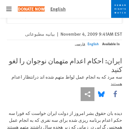
Skip
Skip
Close
Would you like to read this page in English?
✕
DONATE NOW
English
to
to
 menu
Yes
No, don't ask again
cookie
main
content
privacy
notice
November 4, 2009 9:41AM EST
|
بیانیه مطبوعاتی
Available In
English
فارسی
ایران: احکام اعدام متهمان نوجوان را لغو
کنید
سه مرد که به انجام عمل لواط متهم شده اند درانتظار اعدام
هستند
More sharing options
Share this via Bluesky
Share this via Facebook
دیده بان حقوق بشر امروز از دولت ایران خواست که فورا سه
حکم اعدام برنامه ریزی شده برای سه نفری که به انجام عمل
همجنس گرایی در زمانی که زیر هجده سال داشتند متهم هستند