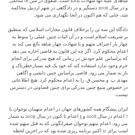
شاهدی علیه آنها شهادت نداده است. صفوی در سن 16 سالگی
و در سال 2006 دستگیر و در دادگاهی در شهر اردبیل محاکمه
شد، جایی که هم اکنون در آنجا نگهداری می شود.
دادگاه این سه تن را برخلاف قانون مجازات اسلامی که منطبق
بر شریعت اسلام است و در آن اثبات چنین عملی را منوط به
چهار بار اعتراف متهم و یا شهادت چهار شاهد بالغ می کند به
اعدام محکوم کرد. اگر چه این قانون به قاضی اجازه می دهد
که براساس علم خودش در زمانی که هیچ مدرکی برای انجام
جرم وجود ندارد استفاده کند که خود یک قید بسیارخطرناک و
باز به شمار می رود. قاضی براساس چنین دانشی و اگاهی
مهدی پ. و محسن ق. را به اعدام محکوم کرد. هیچ اطلاعاتی
در خصوص منبع چنین مدرکی برای چنین قضاوتی در دسترس
نیست.
ایران پیشگام همه کشورهای جهان در اعدام متهمان نوجوان با
7 اعدام در سال 2008 و 3 اعدام تا کنون در سال 2009 به شمار
می رود. اعدام متهم نوجوان صفرانگوتی که به قتل متهم شده
است برای 21 اکتبر برنامه ریزی شده بود که در اخرین لحظه