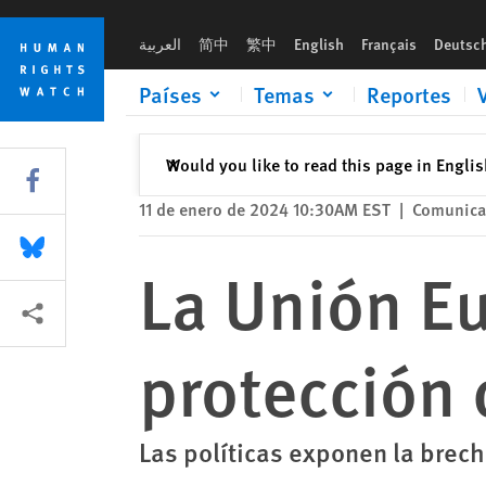
Skip
Skip
La Unión Europea se queda corta en la protección de los más
to
to
العربية
简中
繁中
English
Français
Deutsc
cookie
main
privacy
content
Países
Temas
Reportes
notice
Cerrar
Would you like to read this page in Engli
✕
Share this via Facebook
11 de enero de 2024 10:30AM EST
|
Comunica
Share this via Bluesky
La Unión Eu
Share this via Compartir
protección 
Las políticas exponen la brech