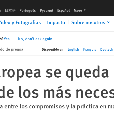
 necesitados
languages
h
日本語
Português
Русский
Español
More
Video y Fotografias
Impacto
Sobre nosotros
sh?
Yes
No, don't ask again
do de prensa
Disponible en
English
Français
Deutsch
ropea se queda 
de los más nece
a entre los compromisos y la práctica en m