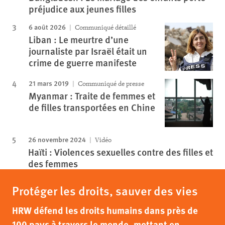
préjudice aux jeunes filles
6 août 2026
Communiqué détaillé
Liban : Le meurtre d’une
journaliste par Israël était un
crime de guerre manifeste
21 mars 2019
Communiqué de presse
Myanmar : Traite de femmes et
de filles transportées en Chine
26 novembre 2024
Vidéo
Haïti : Violences sexuelles contre des filles et
des femmes
Protéger les droits, sauver des vies
HRW défend les droits humains dans près de
100 pays à travers le monde, mettant en