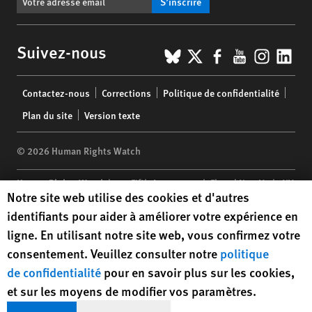
S’inscrire
BlueSky
X
Facebook
YouTub
Insta
Lin
Suivez-nous
Footer
Contactez-nous
Corrections
Politique de confidentialité
menu
Plan du site
Version texte
© 2026 Human Rights Watch
Human Rights Watch
| 350 Fifth Avenue, 34th Floor | New York,
NY
Human Rights Watch cookie preferences
Notre site web utilise des cookies et d'autres
10118-3299
USA
|
t
1.212.290.4700
identifiants pour aider à améliorer votre expérience en
Human Rights Watch
is a 501(C)(3) nonprofit registered in the US
ligne. En utilisant notre site web, vous confirmez votre
under EIN: 13-2875808
consentement. Veuillez consulter notre
politique
de confidentialité
pour en savoir plus sur les cookies,
et sur les moyens de modifier vos paramètres.