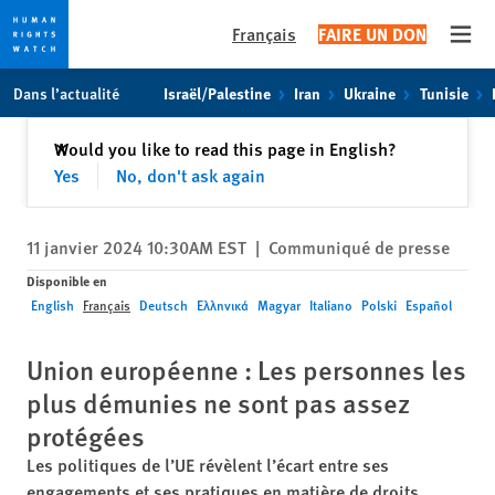
Français
FAIRE UN DON
Open
Skip
Skip
Dans l’actualité
Israël/Palestine
Iran
Ukraine
Tunisie
to
to
cookie
main
Fermer
Would you like to read this page in English?
✕
privacy
content
Yes
No, don't ask again
notice
11 janvier 2024 10:30AM EST
|
Communiqué de presse
Disponible en
English
Français
Deutsch
Ελληνικά
Magyar
Italiano
Polski
Español
Union européenne : Les personnes les
plus démunies ne sont pas assez
protégées
Les politiques de l’UE révèlent l’écart entre ses
engagements et ses pratiques en matière de droits