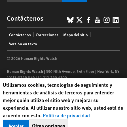
BlueSky
X
Facebook
YouTub
Insta
Lin
Contáctenos
Footer
Contáctenos
Correcciones
Mapa del sitio
menu
Versión en texto
© 2026 Human Rights Watch
Human Rights Watch
| 350 Fifth Avenue, 34th Floor | New York,
NY
10118-3299
USA
|
t
1.212.290.4700
Human Rights Watch cookie preferences
Utilizamos cookies, tecnologías de seguimiento y
Human Rights Watch
is a 501(C)(3) nonprofit registered in the US
herramientas de análisis de terceros para entender
under EIN: 13-2875808
mejor quién utiliza el sitio web y mejorar su
experiencia. Al utilizar nuestro sitio web, usted está de
acuerdo con esto.
Política de privacidad
Otras opciones
Aceptar