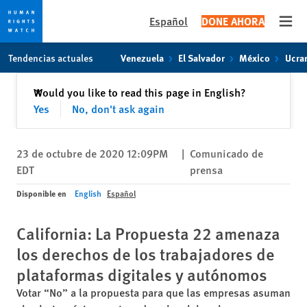
Español
DONE AHORA
Open
Skip
Skip
Tendencias actuales
Venezuela
El Salvador
México
Ucra
to
to
cookie
main
Cerrar
Would you like to read this page in English?
✕
privacy
content
Yes
No, don't ask again
notice
23 de octubre de 2020 12:09PM
|
Comunicado de
EDT
prensa
Disponible en
English
Español
California: La Propuesta 22 amenaza
los derechos de los trabajadores de
plataformas digitales y autónomos
Votar “No” a la propuesta para que las empresas asuman