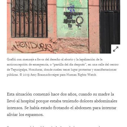
Click to
Grafiti con mensaje a favor del derecho al aborto y la legalización de la
anticoncepción de emergencia, o “pastilla del día después”, en una calle del centro
de Tegucigalpa, Honduras, donde suelen tener lugar protestas y manifestaciones
públicas.
© 2019 Amy Braunschweiger para Human Rights Watch
Esta situación comenzó hace dos años, cuando su madre la
llevó al hospital porque estaba teniendo dolores abdominales
intensos. Se había estado frotando el abdomen para intentar
aliviar los espasmos.