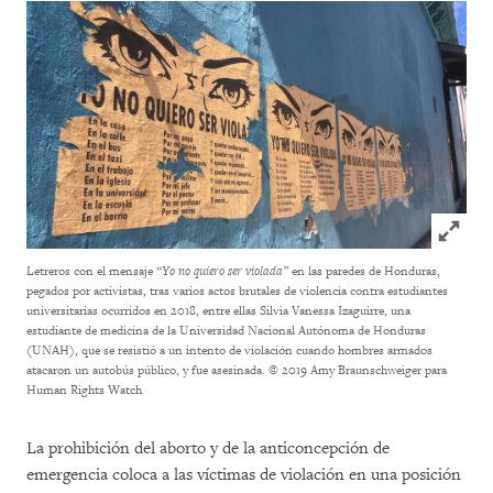
Click to
Letreros con el mensaje
“Yo no quiero ser violada”
en las paredes de Honduras,
pegados por activistas, tras varios actos brutales de violencia contra estudiantes
universitarias ocurridos en 2018, entre ellas Silvia Vanessa Izaguirre, una
estudiante de medicina de la Universidad Nacional Autónoma de Honduras
(UNAH), que se resistió a un intento de violación cuando hombres armados
atacaron un autobús público, y fue asesinada.
© 2019 Amy Braunschweiger para
Human Rights Watch
La prohibición del aborto y de la anticoncepción de
emergencia coloca a las víctimas de violación en una posición