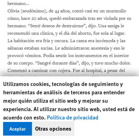
hermano...
Olivia (seudónimo), de 44 años, contó casi en un murmullo
cómo, hace 20 años, quedó embarazada tras ser violada por su
hermano. “Sentí deseos de destruirme”, dijo. Una amiga le
recomendó una clínica, y el día del aborto, fue sola al lugar.
La habitación era fría y oscura. La cama era incómoda y las
sábanas estaban sucias. Le administraron anestesia y eso le
provocó vómitos. Podía sentir los instrumentos en el interior
de su cuerpo. “Sangré durante días”, dijo, y tuvo mucho dolor.
Comenzó a caminar con cojera. Fue al hospital, a pesar del
riesgo de que la arrestaran por el aborto. Allí la trataron y se
Human Rights Watch cookie preferences
Utilizamos cookies, tecnologías de seguimiento y
recuperó. Muchos años después, tuvo un embarazo
herramientas de análisis de terceros para entender
planificado y deseado, y dio a luz a una niña. Ahora Olivia
mejor quién utiliza el sitio web y mejorar su
defiende la legalización del aborto. “Una mujer tiene derecho
a decidir. No tengo obligación de quedarme con un bebé que
experiencia. Al utilizar nuestro sitio web, usted está de
fue resultado de un abuso a mi cuerpo”.
acuerdo con esto.
Política de privacidad
Otras opciones
Aceptar
Tenía 21 años cuando su novio le dijo que quería llevarla de
viaje. Ella vivía en una pequeña localidad rural, y el plan le