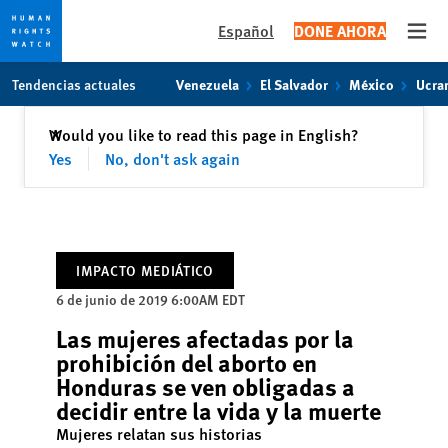
Español
DONE AHORA
Open
Skip
Skip
Tendencias actuales
Venezuela
El Salvador
México
Ucra
to
to
cookie
main
Cerrar
Would you like to read this page in English?
✕
privacy
content
Yes
No, don't ask again
notice
IMPACTO MEDIÁTICO
6 de junio de 2019 6:00AM EDT
Las mujeres afectadas por la
prohibición del aborto en
Honduras se ven obligadas a
decidir entre la vida y la muerte
Mujeres relatan sus historias