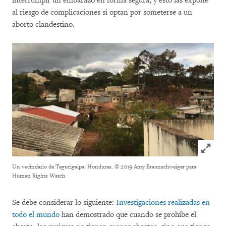
interrumpir un embarazo en forma segura, y esto las expone
al riesgo de complicaciones si optan por someterse a un
aborto clandestino.
Click to
Un vecindario de Tegucigalpa, Honduras.
© 2019 Amy Braunschweiger para
Human Rights Watch
Se debe considerar lo siguiente:
Investigaciones realizadas en
todo el mundo
han demostrado que cuando se prohíbe el