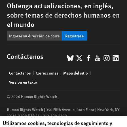
Obtenga actualizaciones, en inglés,
sobre temas de derechos humanos en
el mundo
Regístrese
BlueSky
X
Facebook
YouTub
Insta
Lin
Contáctenos
Footer
Contáctenos
Correcciones
Mapa del sitio
menu
Versión en texto
© 2026 Human Rights Watch
Human Rights Watch
| 350 Fifth Avenue, 34th Floor | New York,
NY
10118-3299
USA
|
t
1.212.290.4700
Human Rights Watch cookie preferences
Utilizamos cookies, tecnologías de seguimiento y
Human Rights Watch
is a 501(C)(3) nonprofit registered in the US