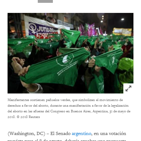
Click to
Manifestantes sostienen pañuelos verdes, que simbolizan el movimiento de
derechos a favor del aborto, durante una manifestación a favor de la legalización
del aborto en las afueras del Congreso en Buenos Aires, Argentina, 31 de mayo de
2018.
© 2018 Reuters
(Washington, DC) – El Senado
argentino
, en una votación