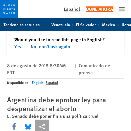
Español
DONE AHORA
Open
Skip
Skip
Tendencias actuales
Venezuela
El Salvador
México
Ucra
to
to
cookie
main
Cerrar
Would you like to read this page in English?
✕
privacy
content
Yes
No, don't ask again
notice
8 de agosto de 2018 8:30AM
|
Comunicado de
EDT
prensa
Disponible en
English
Español
Argentina debe aprobar ley para
despenalizar el aborto
El Senado debe poner fin a una política cruel
Share this via Facebook
Share this via Bluesky
Share this via Compartir