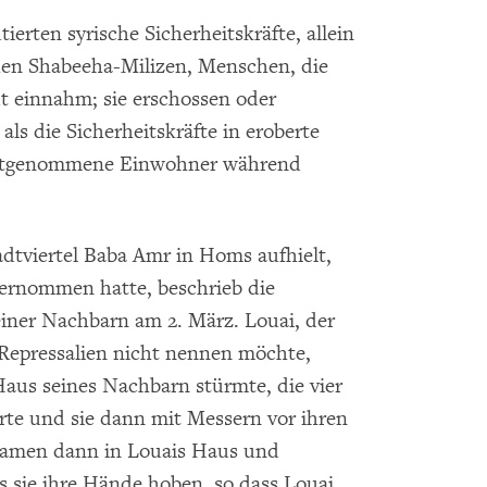
ierten syrische Sicherheitskräfte, allein
en Shabeeha-Milizen, Menschen, die
dt einnahm; sie erschossen oder
ls die Sicherheitskräfte in eroberte
 festgenommene Einwohner während
adtviertel Baba Amr in Homs aufhielt,
ernommen hatte, beschrieb die
einer Nachbarn am 2. März. Louai, der
 Repressalien nicht nennen möchte,
Haus seines Nachbarn stürmte, die vier
e und sie dann mit Messern vor ihren
 kamen dann in Louais Haus und
s sie ihre Hände hoben, so dass Louai