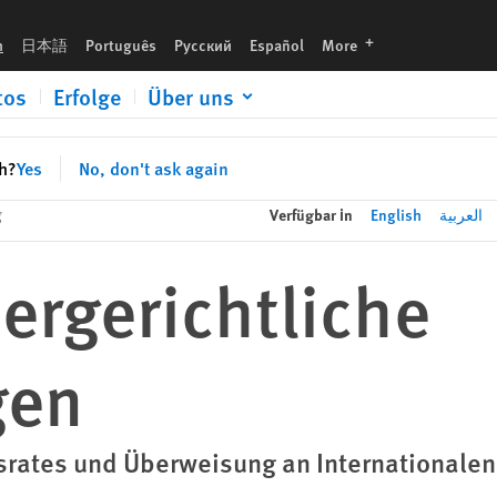
languages
h
日本語
Português
Русский
Español
More
tos
Erfolge
Über uns
sh?
Yes
No, don't ask again
g
Verfügbar in
English
العربية
ergerichtliche
gen
rates und Überweisung an Internationalen 