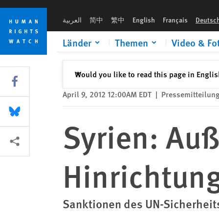
Skip
Skip
Syrien: Außergerichtliche Hinrichtungen
to
to
العربية
简中
繁中
English
Français
Deutsc
cookie
main
privacy
content
Länder
Themen
Video & Fo
notice
Schließen
Would you like to read this page in Engli
✕
Share this via Facebook
April 9, 2012 12:00AM EDT
|
Pressemitteilun
Share this via Bluesky
Syrien: Auß
More sharing options
Hinrichtun
Sanktionen des UN-Sicherheits