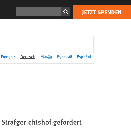
JETZT SPENDEN
Print
Suchen
JETZT SPENDEN
Français
Deutsch
日本語
Русский
Español
Strafgerichtshof gefordert