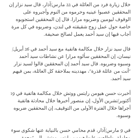
خلال زيارة فرد من العائلة في 22 مارس/آذار، قال سيد نزار إن
المحققين عصبوا عينيه وحرموه من النوم وأجبروه على
الوقوف ليومين وضربوه مرارا. قال إن المحققين استجوبوه
خاصة حول عمل زوج شقيقته في لندن، وضربوه في كل مرة
أجاب فيها إن سيد أحمد يعمل لصالح صحيفة.
قال سيد نزار خلال مكالمة هاتفية مع سيد أحمد في 26 أبريل/
نيسان، إن المحققين سألوه مرارا عن نشاطات سيد أحمد
وسبوه وضربوه. قال سيد أحمد إن المحققين قالوا لسيد نزار
"أنت من عائلة قذرة"، مهددينه بملاحقة كل العائلة، بمن فيهم
سيد أحمد.
أخبرت حسن هيومن رايتس ووتش خلال مكالمة هاتفية في 19
أكتوبر/تشرين الأول، إن منصور أخبرها خلال محادثة هاتفية
أجراها خلال الفترة الأولى من التوقيف، إن المحققين ضربوه
وسبوه.
في 9 مارس/آذار، قدم محامي حسن بالنيابة عنها شكوى سوء
معاملة، واطلعت عليها هيومن رايتس ووتش، إلى "وحدة