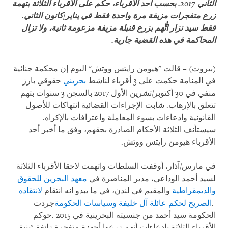
الثاني 2017. بحسب أحد الأقرباء، حكم على الأقرباء الثلاثة بتهمة
زرع متفجرات مزيفة مرة واحدة فقط في يناير/كانون الثاني.
فقط سيد نزار اتُّهم بزرع قنبلة مزيفة مزعومة ثانية، ولا تزال
المحاكمة في هذه القضية جارية.
(بيروت) – قالت "هيومن رايتس ووتش" اليوم إن محكمة جنائية
في المنامة حكمت على 3 أقرباء لناشط
بحريني
حقوقي بارز
منفي في 30 أكتوبر/تشرين الأول 2017 بالسجن 3 سنوات بتهم
تتعلق بالإرهاب. شابت الإجراءات القضائية انتهاكات للأصول
القانونية وادعاءات بسوء المعاملة واعترافات بالإكراه.
سيستأنف الثلاثة الأحكام الصادرة بحقهم، وفق ما أخبر أحد
الأقرباء هيومن رايتس ووتش.
في مارس/آذار، أوقفت السلطات واتهمت لاحقا الأقرباء الثلاثة
لسيد أحمد الوداعي، مدير المناصرة في
معهد البحرين للحقوق
والديمقراطية
والمقيم في لندن، في ما يبدو انه انتقام
لانتقاده
.
الصريح لحكم عائلة آل خليفة وسياسات الحكومة
جردت
الحكومة سيد أحمد من جنسيته البحرينية في 2015
.
حوكم
الأقرباء الثلاثة بادعاءات أنهم زرعوا أجهزة متفجرة زائفة
"
بنية