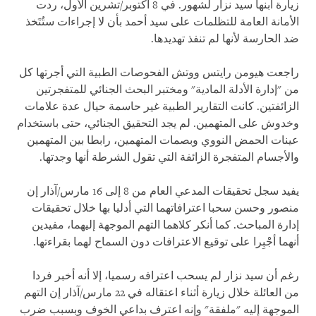
زيارة ابنها سيد نزار لشهور. في 8 أكتوبر/تشرين الأول، ردت
الأمانة العامة للتظلمات على سيد أحمد بأن لا إجراءات ستُتَخذ
ضد الحارسة لأنها لم تنفذ تهديدها.
راجعت هيومن رايتس ووتش الفحوصات الطبية التي أجرتها كل
من "إدارة الأدلة المادية" ومختبر البحث الجنائي للمتفجرتين
الزائفتين. كانت التقارير الطبية غير حاسمة حيال عدة علامات
وخدوش على المتهمين. لم يجد التحقيق الجنائي، حتى باستخدام
عينات الحمض النووي وبصمات المتهمين، رابطا بين المتهمين
والأجسام المتفجرة الزائفة التي تقول الشرطة أنها وجدتها.
يفيد سجل تحقيقات المدعي العام من 8 إلى 16 مارس/آذار إن
منصور وحسن سحبا اعترافاتهما التي أدليا بها خلال تحقيقات
إدارة المباحث. كما أنكر كلاهما التهم الموجهة إليهما، مفيدين
أنهما أجْبِرا على توقيع الاعترافات دون السماح لهما بقراءتها.
رغم أن سيد نزار لم يسحب اعترافه رسميا، إلا أنه أخبر فردا
من العائلة خلال زيارة أثناء اعتقاله في 22 مارس/آذار إن التهم
الموجهة إليه "ملفقة" وإنه اعترف بداعي الخوف وبسبب ضرب