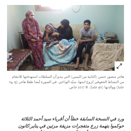
Click to expand Image
هاجر منصور حسن (الثانية من اليمين) التي يبدو أن السلطات استهدفتها للانتقام
من النشاط الحقوقي لزوج ابنتها، سيّد الوداعي. في الصورة أيضا طفلا هاجر (13 و11
عاما) ووالدتها (90 عاما).
© 2017 خاص
ورد في النسخة السابقة خطأ أن أقرباء سيد أحمد الثلاثة
حوكموا بتهمة زرع متفجرات مزيفة مرتين في يناير/كانون