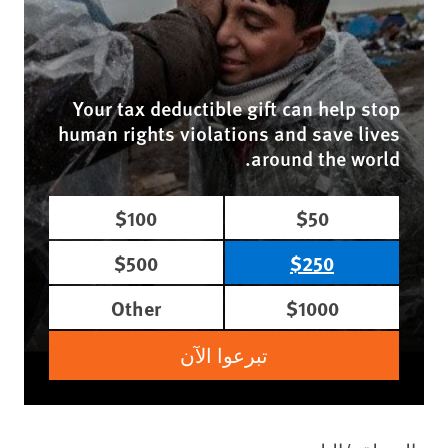
Your tax deductible gift can help stop
human rights violations and save lives
around the world.
$100
$50
$500
$250
Other
$1000
تبرعوا الآن