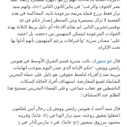
نشر الخوف والرعب" في يناير/كانون الثاني 2017، واتهم سيد
نزار فقط بزرع قنبلة مزيفة مزعومة ثانية. المحاكمة في هذه
القضية لا تزال مستمرة ومن المنتظر إصدار حكم في 29
نوفمبر/تشرين الثاني
.
لم يقدّم الادعاء أي دليل يربط الثلاثة بهذه
الحوادث المزعومة ليتمكن المتهمين من دحضه، بل اعتمد
على
"
مصادر سرية
"
واعترافات يزعم المتهمون بأنهم أدلوا بها
تحت الإكراه
.
قال
جو ستورك
، نائب مديرة قسم الشرق الأوسط في هيومن
رايتس ووتش: "حكم الإدانة الذي صدر اليوم بموجب اتهامات
مريبة ضد 3 أقرباء لناشط حقوقي، هو دليل على حملة البحرين
الشاملة لقمع المعارضة. استهداف أفراد العائلة لإسكات
الناشطين هو عقاب جماعي، وعلى القضاء البحريني تصحيح هذا
الظلم عند الاستئناف".
قال سيد أحمد لـ هيومن رايتس ووتش إن رجال أمن مُقنّعون
اعتقلوا شقيق زوجته، سيد نزار الوداعي (18 عاما) وقريبه
محمود مرزوق منصور (30 عاما)، في 2 مارس/آذار. في 5