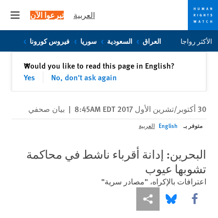
العربية
تبرعوا الآن
 menu
Skip
Skip
الأكثر رواجا
العراق
السعودية
سوريا
فيروس كورونا
to
to
cookie
main
إغلاق
Would you like to read this page in English?
✕
content
privacy
Yes
No, don't ask again
notice
30 أكتوبر/تشرين الأول 2017 8:45AM EDT
|
بيان صحفي
متوفر بـ
English
العربية
البحرين: إدانة أقرباء ناشط في محاكمة
تشوبها عيوب
اعترافات بالإكراه، "مصادر سرية"
Share this via Facebook
Share this via مشاركة
Share this via Bluesky