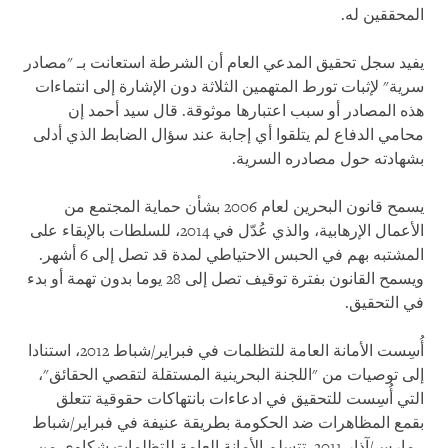
المحققين له.
يفيد سجل تحقيق المدعي العام أن الشرطة استعانت بـ "مصادر
سرية" لإثبات تورط المتهمين الثلاثة دون الإشارة إلى انتماءات
هذه المصادر أو سبب اعتبارها موثوقة. قال سيد أحمد إن
محامي الدفاع لم يتلقوا أي إجابة عند سؤال الضابط الذي أدلى
بشهادته حول مصادره السرية.
يسمح قانون البحرين لعام 2006 بشأن حماية المجتمع من
الأعمال الإرهابية، والذي عُدّل في 2014، للسلطات بالإبقاء على
المشتبه بهم في الحبس الاحتياطي لمدة قد تصل إلى 6 أشهر.
ويسمح القانون بفترة توقيف تصل إلى 28 يوما بدون تهمة أو بدء
في التحقيق.
أُسِست الأمانة العامة للتظلمات في فبراير/شباط 2012، استنادا
إلى توصيات من "اللجنة البحرينية المستقلة لتقصي الحقائق"،
التي أُسِست للتحقيق في ادعاءات بانتهاكات حقوقية تتعلق
بقمع المظاهرات ضد الحكومة بطريقة عنيفة في فبراير/شباط
- مارس/آذار 2011. تتسلم الأمانة العامة للتظلمات شكاوى من