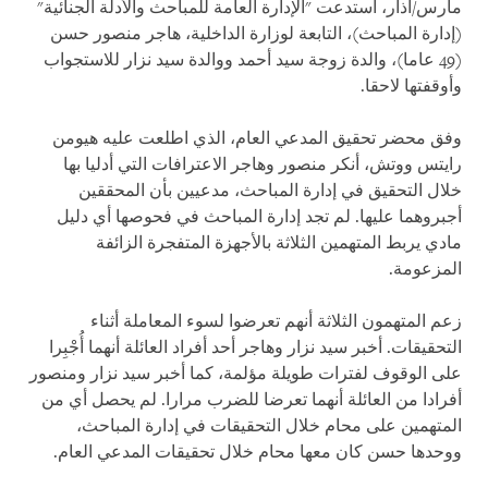
مارس/آذار، استدعت "الإدارة العامة للمباحث والأدلة الجنائية"
(إدارة المباحث)، التابعة لوزارة الداخلية، هاجر منصور حسن
(49 عاما)، والدة زوجة سيد أحمد ووالدة سيد نزار للاستجواب
وأوقفتها لاحقا.
وفق محضر تحقيق المدعي العام، الذي اطلعت عليه هيومن
رايتس ووتش، أنكر منصور وهاجر الاعترافات التي أدليا بها
خلال التحقيق في إدارة المباحث، مدعيين بأن المحققين
أجبروهما عليها. لم تجد إدارة المباحث في فحوصها أي دليل
مادي يربط المتهمين الثلاثة بالأجهزة المتفجرة الزائفة
المزعومة.
زعم المتهمون الثلاثة أنهم تعرضوا لسوء المعاملة أثناء
التحقيقات. أخبر سيد نزار وهاجر أحد أفراد العائلة أنهما أُجْبِرا
على الوقوف لفترات طويلة مؤلمة، كما أخبر سيد نزار ومنصور
أفرادا من العائلة أنهما تعرضا للضرب مرارا. لم يحصل أي من
المتهمين على محام خلال التحقيقات في إدارة المباحث،
ووحدها حسن كان معها محام خلال تحقيقات المدعي العام.