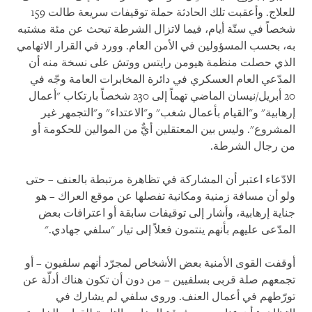
للعلاج. وأعقبت تلك الحادثة حملة توقيفات سريعة طالت 159
شخصاً في ستّة أيام، فيما لاتزال الشرطة تبحث عن مئة مشتبه
به، بحسب المسؤولين في الأمن العام. وورد في القرار الاتهامي
الذي حصلت منظمة هيومن رايتس ووتش على نسخة منه أن
المدّعي العام العسكري في دائرة المخابرات العامة وجّه في
20 أبريل/نيسان الماضي تهماً إلى 230 شخصاً بارتكاب "أعمال
إرهابية" و"القيام بأعمال شغب" و"الاعتداء" و"التجمهر غير
المشروع". وليس بين المعتقلين أيٌّ من الموالين للحكومة أو
من رجال الشرطة
.
الادّعاء اعتبر أن المشاركة في تظاهرة مرتبطة بالعنف – حتى
ولو أن مسافة زمنية ومكانية تفصلها عن موقع العراك – هو
جناية إرهابية، وأشار إلى توقيفات سابقة أو اعترافات بعض
المدّعى عليهم بأنهم ينتمون فعلاً إلى تيار "سلفي جهادي
".
أوقفت القوى الأمنية بعض الأشخاص لمجرّد أنهم سلفيون – أو
تجمعهم صلة قربى بسلفيين – من دون أن تكون هناك أدلّة عن
تورّطهم في أعمال العنف. وروى سلفي لم يشارك في