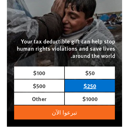
Your tax deductible gift can help stop
human rights violations and save lives
around the world.
$100
$50
$500
$250
Other
$1000
تبرعوا الآن