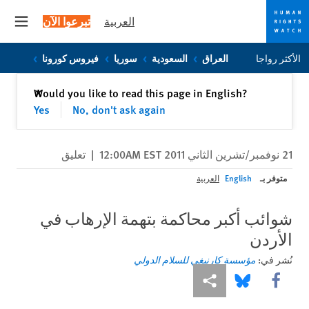
العربية
تبرعوا الآن
 menu
Skip
Skip
الأكثر رواجا
العراق
السعودية
سوريا
فيروس كورونا
to
to
cookie
main
إغلاق
Would you like to read this page in English?
✕
content
privacy
Yes
No, don't ask again
notice
21 نوفمبر/تشرين الثاني 2011 12:00AM EST
|
تعليق
متوفر بـ
English
العربية
شوائب أكبر محاكمة بتهمة الإرهاب في
الأردن
نُشر في:
مؤسسة كارنيغي للسلام الدولي
Share this via Facebook
Share this via مشاركة
Share this via Bluesky