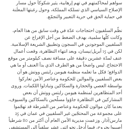
سواهم لمحاكمتهم في تهم إرهابية، يثير شكوكاً حول مسار
الإصلاح السياسي الذي تسلكه المملكة، وحول رغبتها المعلَنة
في حماية الحق في حرية التعبير والتجمّع
.
نظّم السلفيون احتجاجات عدّة في وقت سابق من هذا العام،
وكانت كلّها سلمية، بهدف الضغط من أجل الإفراج عن
السلفيين الموجودين في السجون وتطبيق الشريعة الإسلامية.
لكن في 15 أبريل/نيسان، وبعد انتهاء التظاهرة، وقعت أعمال
عنف لمدّة عشرين دقيقة على مسافة نصف كيلومتر من موقع
الاحتجاج. ليس واضحاً من هو الطرف الذي بدأ العنف أو ما هي
الدوافع؛ فكل ما تعلمه منظمة هيومن رايتس ووتش هو أن
بعض السلفيين والموالين للحكومة وعناصر الأمن تعاركوا
بواسطة العصي والحجارة والسكاكين وتبادلوا اللكمات. وروى
أحد المتظاهرين لمنظمة هيومن رايتس ووتش أن بعض
المشاركين في التظاهرة جاؤوا مسلّحين بالسكاكين والسيوف،
بعدما كان موالون للحكومة وعناصر من الشرطة قد تهجّموا
على مجموعة من المحتجّين غير السلفيين في عمان في 25
مارس/آذار. وزعمت مديرية الأمن العام أن أكثر من 80 شرطياً
أصيبوا بجروح، فيما أُدخِل نحو اثني عشر سلفياً إلى المستشفى