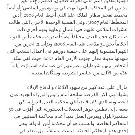
اتِّهِموا بتقديم دعم مالي لحركة طالبان، لكنهم وُجِدوا غير
مذنبين في المحاكمة التي انتهت في يوليو/تموز الماضي؛ أو أيضاً
مخطّط تفجير مطار الملكة عليا الذي أُحبِط العام 2006 (أُدين
المخطّط العام 2007). وفي القضية الوحيدة الأخرى التي طالت
عشرات المدّعى عليهم في أعمال إرهابية وتهم أخرى ذات
صلة، كان حجم العنف مختلفاً أيضاً: أصدرت محكمة أمن الدولة
أحكاماً بحق 34 مدّعى عليه العام 2006، وبرّأت 74 آخرين من
التهم المنسوبة إليهم على خلفية دورهم في أعمال الشغب التي
شهدتها مدينة معان جنوب الأردن العام 2002، حيث لقي ستّة
أشخاص بينهم شرطيان مصرعهم في صدامات استمرّت أياماً
عدّة بين الآلف من عناصر الشرطة وسكّان المدينة
.
مازال على عدد كبير من شهود الادّعاء والدفاع الإدلاء
بشهادتهم، لكن الفرصة سانحة أمام رئيس الوزراء الجديد عون
الخصاونة، الذي كان قاضياً في محكمة العدل الدولية، كي
يسعى إلى تطبيق جوهر التعديلات الدستورية التي أُقِرَّت في 30
سبتمبر/أيلول ويفرض العمل بمبدأ عدم محاكمة المدنيين في
المحاكم الخاصة. والسبب هو أن محكمة أمن الدولة، وهي
إحدى هذه المحاكم الخاصّة، ليست مستقلّة، بل تنعقد في