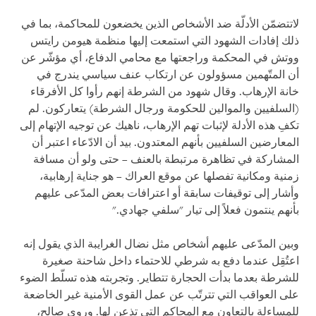
لاتتضمّن الأدلّة ضد الأشخاص الذين يخضعون للمحاكمة، بما في
ذلك إفادات الشهود التي استمعت إليها منظمة هيومن رايتس
ووتش في المحكمة وراجعتها مع محامي الدفاع، أي مؤشّر عن
أن المتّهمين مسؤولون عن ارتكاب عنف سياسي يندرج في
خانة الإرهاب. وقال شهود من الشرطة إنهم رأوا كل الأفرقاء
(السلفيين والموالين للحكومة ورجال الشرطة) يتعاركون. لم
تكفِ هذه الأدلة لإثبات تهم الإرهاب، ناهيك عن توجيه الإتهام إلى
المعارضين السلفيين بأنهم المعتدون. بيد أن الادّعاء اعتبر أن
المشاركة في تظاهرة مرتبطة بالعنف – حتى ولو أن مسافة
زمنية ومكانية تفصلها عن موقع العراك – هو جناية إرهابية،
وأشار إلى توقيفات سابقة أو اعترافات بعض المدّعى عليهم
بأنهم ينتمون فعلاً إلى تيار "سلفي جهادي
".
وبين المدّعى عليهم أشخاص مثل نضال الغرايبة الذي يقول إنه
اعتُقِل عندما دفع به شرطي للاحتماء داخل شاحنة صغيرة
للشرطة بعدما بدأت الحجارة تتطاير. وتجربته هذه تسلّط الضوء
على العواقب التي تترتّب عن عمل القوى الأمنية غير الخاضعة
للمساءلة بالتعاون مع المحاكم التي تذعن لها. وروى صالح،