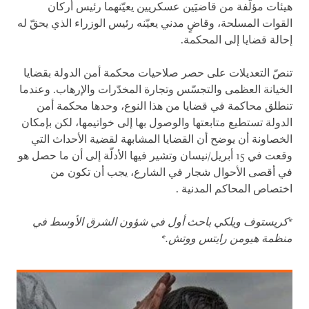
هيئات مؤلَّفة من قاضيَين عسكريين يعيّنهما رئيس أركان
القوات المسلحة، وقاضٍ مدني يعيّنه رئيس الوزراء الذي يحقّ له
إحالة قضايا إلى المحكمة
.
تنصّ التعديلات على حصر صلاحيات محكمة أمن الدولة بقضايا
الخيانة العظمى والتجسّس وتجارة المخدّرات والإرهاب. وعندما
تنطلق محاكمة في قضايا من هذا النوع، وحدها محكمة أمن
الدولة تستطيع متابعتها والوصول بها إلى خواتيمها، لكن بإمكان
الخصاونة أن يوضح أن القضايا المشابهة لقضية الأحداث التي
وقعت في 15 أبريل/نيسان وتشير فيها الأدلّة إلى أن ما حصل هو
في أقصى الأحوال شجار في الشارع، يجب أن تكون من
اختصاص المحاكم المدنية
.
*
كريستوف ويلكي باحث أول في شؤون الشرق الأوسط في
منظمة هيومن رايتس ووتش
*.