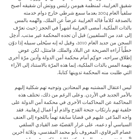
شقيق الغرايبة، لمنظمة هيومن رايتس ووتش أن شقيقه أصبح
سلفياً العام 2004 بعدما سمع شرطي خارج دوام خدمته
بالصدفة كلاماً قاله الغرايبة عرضاً عن الملك، واتّهمه بالمس
بالذات الملَكية. أمضى الغرايبة أشهراً في الحجز (حيث تعرّف
إلى عدد من السلفيين) قبل أن تجده المحكمة غير مذنب. أُدخِل
السجن من جديد العام 2010، وقيل له إنه سيُخلى سبيله إذا دوّن
خطّياً آراءه الصريحة عن البلاد والملك. فامتثل، لكن عوض
إطلاق سراحه، حوكِم أمام محكمة أمن الدولة وأدين مرّة أخرى
بتهمة المس بالذات الملكية، إنما هذه المرّة بالاستناد إلى الآراء
التي طلبت منه المحكمة تدوينها كتابةً
.
ليس اعتقال المشتبه بهم المعتادين وتوجيه تهم شكلية إليهم
بالأمر الجديد في الأردن. وعلى الرغم من ذلك، تختلف هذه
المحاكمة عن المحاكمات الأخرى في محكمة أمن الدولة على
خلفية تهم بارتكاب جنحة القدح والذم أو أعمال إرهابية. فقد
واجه المدّعى عليهم في قضايا سابقة تهماً باللجوء إلى العنف
السياسي أو دعمه، على غرار القضيّة ضد القيادي السلفي
عصام البرقاوي، المعروف بأبو محمد المقدسي، وثلاثة آخرين