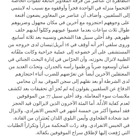
التظاهرة أن عناصر من فرقة المغاوير التابعة للقوات الخاصة
اقتحموا منزله في الواحدة فجراً وأوقفوه مع نسيب له لاينتمي
إلى السلفيين. وأضاف أن عناصر من المغاوير يضعون أقنعة
على وجوههم احتجزوه مع آخرين في مكان مجهول وضربوهم
طوال ثلاث ساعات بعدما عصبوا عيونهم وكبّلوا أيديهم خلف
ظهرهم. وقد أُخلي سبيل هذا الشخص ونسيبه بعد ثلاثة أسابيع.
وروى سلفي آخر أنه أوقِف في 16 أبريل/نيسان لدى خروجه من
المستشفى على أثر خضوعه إلى عملية جراحية وكانت ملفّاته
الطبية لاتزال بحوزته، وأن الحرّاس في إدارة البحث الجنائي في
عمان أوسعوه ضرباً ورطموا رأسه بالجدران. وتحدّث العديد من
المعتقلين الآخرين أيضاً عن تعرّضهم للضرب أثناء احتجازهم
لدى الشرطة أو بعد نقلهم إلى سجن الموقر. بيد أن محامي
الدفاع عن السلفيين يقولون إنه لم تُجرَ أي تحقيقات بعد لكشف
ملابسات سوء المعاملة. وقد أخلي سبيل 77 من الموقوفين
لعدم كفاية الأدلّة. أما المئة الآخرون الذين لايزالون قيد الحجز
فقد أمضوا أكثر من خمسة أشهر في الحبس الانفرادي، ولايزال
عبد شحادة الطحاوي وأيمن البلوي اللذان يُعتبَران من القادة،
في الحبس الانفرادي. وقد ردّت المحكمة مراراً وتكراراً الطلبات
التي رُفِعت إليها لإطلاق سراح الموقوفين بكفالة
.