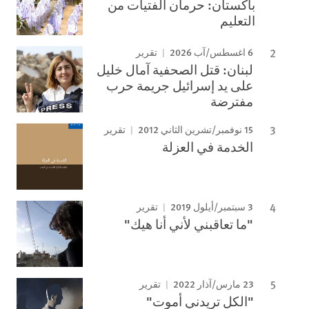
باكستان: حرمان الفتيات من
التعليم
6 اغسطس/آب 2026
تقرير
لبنان: قتل الصحفية آمال خليل
على يد إسرائيل جريمة حرب
مفترضة
15 نوفمبر/تشرين الثاني 2012
تقرير
الخدمة في العزلة
3 سبتمبر/أيلول 2019
تقرير
"ما تعاقبني لأني أنا هيك"
23 مارس/آذار 2022
تقرير
"الكل تريدني أموت"