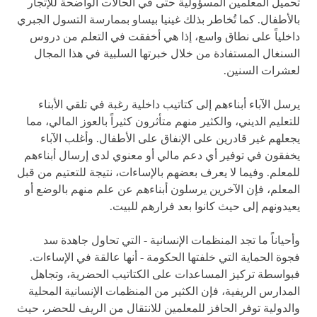
تحميل المعلمين المسؤولية حتى في الحالات الواضحة للإتجار
بالأطفال. كما تُخاطر بذلك غينيا بيساو بممارسة التسول الجبري
داخلياً على نطاق واسع، إذا هي أخفقت في التعلم من دروس
السنغال المستفادة من خلال خبرتها السلبية في هذا المجال
لعشرات السنين.
يرسل الآباء أبناءهم إلى كتاتيب داخلية رغبة في تلقي الأبناء
للتعليم الديني، والكثير منهم متأثرون كثيراً بالعوز المالي، مما
يجعلهم غير قادرين على الإنفاق على الأطفال. وأغلب الآباء
يخفقون في توفير أي دعم مالي أو معنوي لدى إرسال أبناءهم
للمعلم. وفيما لا يعرف بعضهم بالإساءات، نتيجة للتعتيم من قبل
المعلم، فإن الآخرين يرسلون أبناءهم عن علم منهم بالوضع أو
يعيدونهم إلى حيث كانوا بعد فرارهم للبيت.
وأحياناً ما تجد المنظمات الإنسانية - التي تحاول جاهدة سد
فجوة الحماية التي خلفتها الحكومة - أنها عالقة في الإساءات.
فبواسطة تركيز المساعدات على الكتاتيب الحضرية، وتجاهل
المدارس الريفية، فإن الكثير من المنظمات الإنسانية المحلية
والدولية توفر الحافز للمعلمين للانتقال من الريف للحضر، حيث