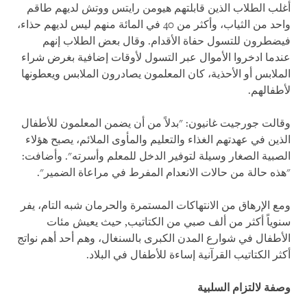
أغلب الطلاب الذين قابلتهم هيومن رايتس ووتش لديهم طاقم
واحد من الثياب، وأكثر من 40 في المائة منهم ليس لديهم حذاء،
فيضطرون للتسول حفاة الأقدام. وقال بعض الطلاب إنهم
عندما ادخروا الأموال عبر التسول لأوقات إضافية بغرض شراء
الملابس أو الأحذية، كان المعلمون يصادرون الملابس ويعطونها
لأطفالهم.
وقالت جورجيت غانيون: "بدلاً من أن يضمن المعلمون للأطفال
الذين في عهدتهم الغذاء والتعليم والمأوى الملائم، يصبح هؤلاء
الصبية الصغار وسيلة لتوفير الدخل للمعلم وأسرته". وأضافت:
"هذه حالة من حالات الانعدام المفرط في مراعاة الضمير".
ومع الإرهاق من الانتهاكات المستمرة والحرمان شبه التام، يفر
سنوياً أكثر من ألف صبي من الكتاتيب, حيث يعيش مئات
الأطفال في شوارع المدن الكبرى بالسنغال، وهم أحد أهم نواتج
أكثر الكتاتيب القرآنية إساءة للأطفال في البلاد.
وصفة لالتزام السلبية