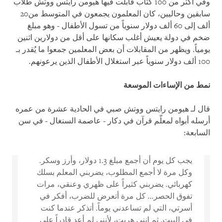
وفي أكثر من 100 كُتّاب قابلت فيها هيومن رايتس ووتش طلاب
سابقين وحاليين، كان المعلمون يجمعون في المتوسط من20
ألف إلى 60 ألف دولار سنوياً من تسول الأطفال - وهو مبلغ
ضخم في دولة يعيش أغلب سكانها على أقل من دولارين اثنين
يومياً. ويظهر من المقابلات أن بعض المعلمين جمعوا ما يُقدر بـ
100 ألف دولار سنوياً عبر استغلال الأطفال الذين يرعونهم.
نمط من الإساءات الموسعة
قال لـ هيومن رايتس ووتش صبي في الحادية عشرة من عمره
أرسله أبواه لمعلّم قرآن في دكار - عاصمة السنغال - في سن
السابعة:
يجب كل يوم أن أجمع مبلغ 1.3 دولار، وأرز وسكر.
وكل مرة لا أجمع المطلوب، يضربني المعلم بسلك
كهربائي. يضربني كثيراً على ظهري وعنقي، مرات
تفوق الحصر... كل مرة أتعرض للضرب، أفكر في
أسرتي، التي لم تساعدني يوماً. أتذكر عندما كنت
في البيت. ثم إنني هربت، لأنني لم أعد قادراً على