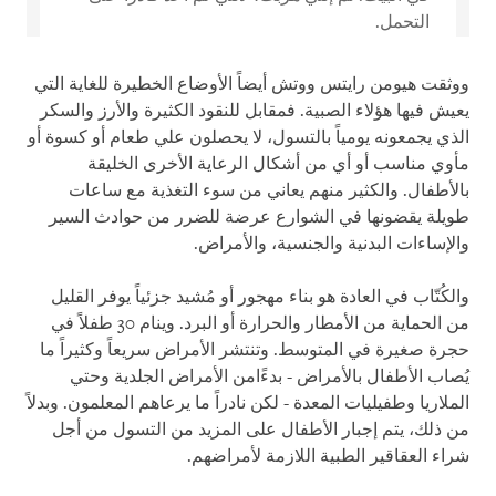
التحمل.
ووثقت هيومن رايتس ووتش أيضاً الأوضاع الخطيرة للغاية التي
يعيش فيها هؤلاء الصبية. فمقابل للنقود الكثيرة والأرز والسكر
الذي يجمعونه يومياً بالتسول، لا يحصلون علي طعام أو كسوة أو
مأوي مناسب أو أي من أشكال الرعاية الأخرى الخليقة
بالأطفال. والكثير منهم يعاني من سوء التغذية مع ساعات
طويلة يقضونها في الشوارع عرضة للضرر من حوادث السير
والإساءات البدنية والجنسية، والأمراض.
والكُتّاب في العادة هو بناء مهجور أو مُشيد جزئياً يوفر القليل
من الحماية من الأمطار والحرارة أو البرد. وينام 30 طفلاً في
حجرة صغيرة في المتوسط. وتنتشر الأمراض سريعاً وكثيراً ما
يُصاب الأطفال بالأمراض - بدءًامن الأمراض الجلدية وحتي
الملاريا وطفيليات المعدة - لكن نادراً ما يرعاهم المعلمون. وبدلاً
من ذلك، يتم إجبار الأطفال على المزيد من التسول من أجل
شراء العقاقير الطبية اللازمة لأمراضهم.