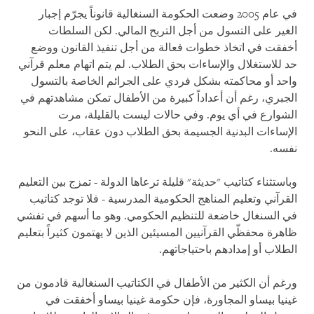
في عام 2005 وضعت الحكومة السنغالية قانوناً يجرّم إجبار
الغير على التسول من أجل التربح المالي. لكن السلطات
أخفقت في اتخاذ خطوات فعالة من أجل تنفيذ القانون ووضع
حد للاستغلال والإساءات بحق الطلاب. لم يتم اتهام معلم قرآني
واحد أو محاكمته بشكل فردي على الجرائم الخاصة بالتسول
الجبري، رغم أن أعداداً كبيرة من الأطفال تمكن مشاهدتهم في
الشوارع في أي يوم. وفي حالات ليست بالقليلة، مرت
الإساءات البدنية الجسيمة بحق الطلاب دون عقاب، على النحو
نفسه.
وباستثناء كتاتيب "حديثة" قليلة ترعاها الدولة - تمزج بين التعليم
القرآني وتعليم المناهج الحكومية المدرسية - فلا توجد كتاتيب
في السنغال خاضعة للتنظيم الحكومي. وهو ما أسهم في تفشي
ظاهرة محفظّي القرآنيين المسيئين الذين لا يهتمون كثيراً بتعليم
الطلاب أو إمدادهم باحتياجاتهم.
ورغم أن الكثير من الأطفال في الكتاتيب السنغالية قادمون من
غينيا بيساو المجاورة، فإن حكومة غينيا بيساو أخفقت في