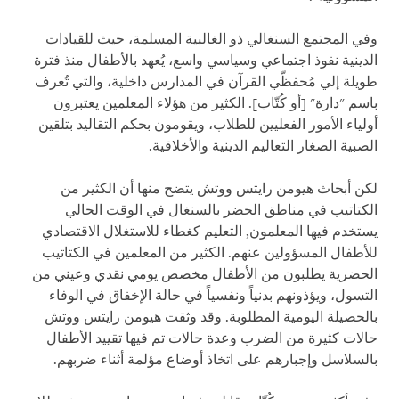
وفي المجتمع السنغالي ذو الغالبية المسلمة، حيث للقيادات
الدينية نفوذ اجتماعي وسياسي واسع، يُعهد بالأطفال منذ فترة
طويلة إلي مُحفظّي القرآن في المدارس داخلية، والتي تُعرف
باسم "دارة" [أو كُتّاب]. الكثير من هؤلاء المعلمين يعتبرون
أولياء الأمور الفعليين للطلاب، ويقومون بحكم التقاليد بتلقين
الصبية الصغار التعاليم الدينية والأخلاقية.
لكن أبحاث هيومن رايتس ووتش يتضح منها أن الكثير من
الكتاتيب في مناطق الحضر بالسنغال في الوقت الحالي
يستخدم فيها المعلمون, التعليم كغطاء للاستغلال الاقتصادي
للأطفال المسؤولين عنهم. الكثير من المعلمين في الكتاتيب
الحضرية يطلبون من الأطفال مخصص يومي نقدي وعيني من
التسول، ويؤذونهم بدنياً ونفسياً في حالة الإخفاق في الوفاء
بالحصيلة اليومية المطلوبة. وقد وثقت هيومن رايتس ووتش
حالات كثيرة من الضرب وعدة حالات تم فيها تقييد الأطفال
بالسلاسل وإجبارهم على اتخاذ أوضاع مؤلمة أثناء ضربهم.