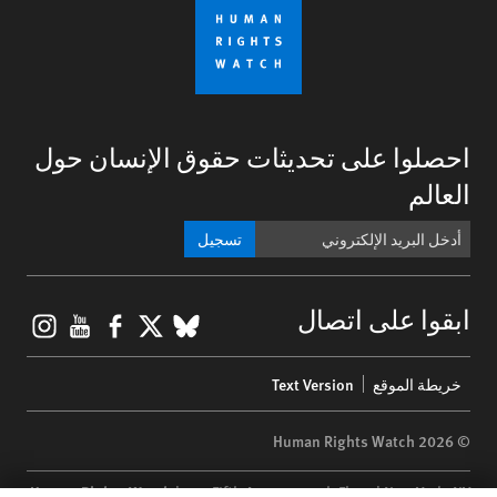
احصلوا على تحديثات حقوق الإنسان حول
العالم
تسجيل
gram
ouTube
Facebook
BlueSky
X
ابقوا على اتصال
Footer
خريطة الموقع
Text Version
menu
© 2026 Human Rights Watch
Human Rights Watch
| 350 Fifth Avenue, 34th Floor | New York,
NY