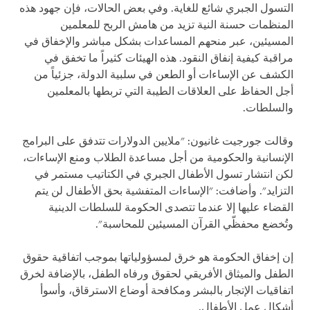
التسول الجبري شائع للغاية. وفي بعض الحالات، فإن جهود هذه
المنظمات حسنة النية تزيد من هامش الربح للمعلمين
المسيئين، عبر منحهم المساعدات بشكل مباشر والإخفاق في
مراقبة كيفية إنفاق النقود. هذه الهيئات كثيراً ما تخفق في
الكشف عن الإساءات أو الطعن في سلبية الدولة، جزئياً من
أجل الحفاظ على العلاقات الطيبة التي تربطها بالمعلمين
والسلطات.
وقالت جورجيت غانيون: "ملايين الدولارات تتدفق على البرامج
الإنسانية والحكومية من أجل مساعدة الطلاب ومنع الإساءات،
لكن انتشار تسول الأطفال الجبري في الكتاتيب مستمر في
التزايد". وأضافت: "الإساءات المتفشية بحق الأطفال لن يتم
القضاء عليها إلا عندما تتصدى الحكومة للسلطات الدينية
وتُخضع محفظّي القرآن المسيئين للمحاسبة".
إن إخفاق الحكومة هو خرق لمسؤولياتها بموجب اتفاقية حقوق
الطفل والميثاق الأفريقي لحقوق ورفاه الطفل، بالإضافة لخرق
اتفاقيات الإتجار بالبشر ومكافحة أوضاع الاسترقاق، وأسوأ
أشكال عمل الأطفال.