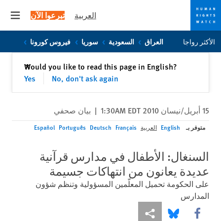
العربية
تبرعوا الآن
 menu
Skip
Skip
الأكثر رواجا
العراق
السعودية
سوريا
فيروس كورونا
to
to
cookie
main
إغلاق
Would you like to read this page in English?
✕
content
privacy
Yes
No, don't ask again
notice
15 أبريل/نيسان 2010 1:30AM EDT
|
بيان صحفي
متوفر بـ
English
العربية
Français
Deutsch
Português
Español
السنغال: الأطفال في مدارس قرآنية
عديدة يعانون من انتهاكات جسيمة
على الحكومة تحميل المعلّمين المسؤولية وتنظم شؤون
المدارس
Share this via Facebook
Share this via مشاركة
Share this via Bluesky