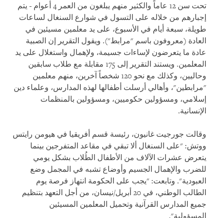
تحت سن 12 عاماً والكثير منهم يبلغون من العمر 4 أعوام - يتم
إجبارهم من خلاله على التسول في شوارع السنغال لساعات
طويلة، سبعة أيام في الأسبوع، على يد معلمين مسيئين في
العادة (معروفون باسم "مرابط"). ويقول التقرير إن الصبية
عادة ما يتعرضون لإساءات جسيمة، ولإهمال واستغلال على يد
المعلمين. ويستند التقرير إلى 175 مقابلة مع طلاب سابقين
وحاليين، وكذلك مع نحو 120 شخصاً آخرين، منهم معلمين
"مرابطين"، وأهالي أرسلت أطفالها لهذه المدارس، وعلماء دين
إسلامي، ومسؤولين حكوميين، ومسؤولين بالمنظمات
الإنسانية.
وقالت جورجيت غانيون، رئيسة قسم أفريقيا في هيومن رايتس
ووتش: "على السنغال ألا تبقي في مقاعد المتفرجين بينما
يتعرض عشرات الآلاف من الأطفال الطُلاب بشكل يومي
للضرب والإهمال الجسيم وأوضاع تشبه في المجمل وضع
العبودية". وتابعت: "يجب على الحكومة انتهاز فرصة يوم
الطالب الوطني، في 20 أبريل/نيسان، من أجل التعهد بتنظيم
جميع المدارس القرآنية وتحميل المعلمين المسيئين
المسؤولية".