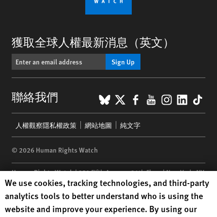
獲取全球人權最新消息（英文）
Sign Up
BlueSky
X
Facebook
YouTube
Instagr
Linke
Tik
聯絡我們
Footer
人權觀察隱私權政策
網站地圖
純文字
menu
© 2026 Human Rights Watch
Human Rights Watch
| 350 Fifth Avenue, 34th Floor | New York,
NY
Human Rights Watch cookie preferences
We use cookies, tracking technologies, and third-party
10118-3299
USA
|
t
1.212.290.4700
analytics tools to better understand who is using the
Human Rights Watch
is a 501(C)(3) nonprofit registered in the US
website and improve your experience. By using our
under EIN: 13-2875808