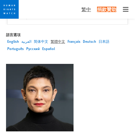
Skip
Skip
關閉
Would you like to read this page in English?
✕
繁中
捐款贊助
to
to
Open
Yes
No, don't ask again
cookie
main
privacy
content
notice
語言選項
English
العربية
简体中文
繁體中文
Français
Deutsch
日本語
Português
Русский
Español