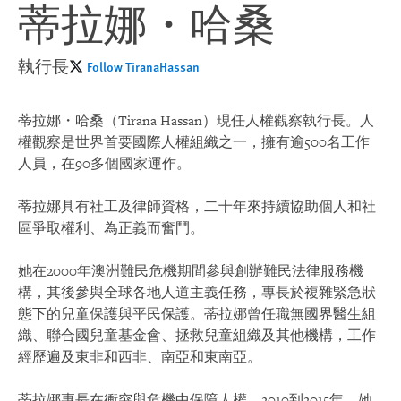
蒂拉娜・哈桑
執行長
Follow TiranaHassan
蒂拉娜・哈桑（Tirana Hassan）現任人權觀察執行長。人
權觀察是世界首要國際人權組織之一，擁有逾500名工作
人員，在90多個國家運作。
蒂拉娜具有社工及律師資格，二十年來持續協助個人和社
區爭取權利、為正義而奮鬥。
她在2000年澳洲難民危機期間參與創辦難民法律服務機
構，其後參與全球各地人道主義任務，專長於複雜緊急狀
態下的兒童保護與平民保護。蒂拉娜曾任職無國界醫生組
織、聯合國兒童基金會、拯救兒童組織及其他機構，工作
經歷遍及東非和西非、南亞和東南亞。
蒂拉娜專長在衝突與危機中保障人權。2010到2015年，她