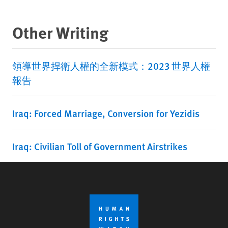
Other Writing
領導世界捍衛人權的全新模式：2023 世界人權
報告
Iraq: Forced Marriage, Conversion for Yezidis
Iraq: Civilian Toll of Government Airstrikes