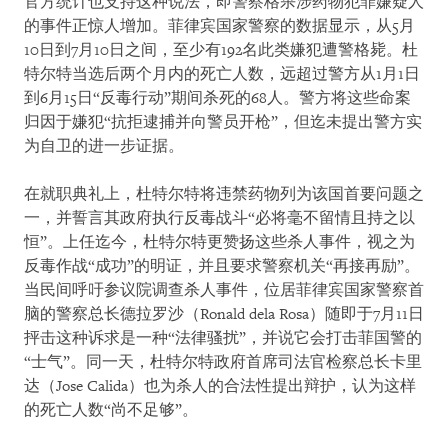
官方统计也支持这种说法，即警察格杀涉药物犯罪嫌疑人
的事件正惊人增加。菲律宾国家警察的数据显示，从5月
10日到7月10日之间，至少有192名此类嫌犯遭警格毙。杜
特尔特当选后两个月内的死亡人数，远超过警方从1月1日
到6月15日“反毒行动”期间杀死的68人。警方将这些命案
归因于嫌犯“抗拒逮捕并向警员开枪”，但迄未提出警方实
为自卫的进一步证据。
在就职典礼上，杜特尔特将违禁药物列为该国首要问题之
一，并誓言其政府执行反毒战斗“必将毫不留情且持之以
恒”。上任迄今，杜特尔特更赞扬这些杀人事件，视之为
反毒作战“成功”的明证，并且要求警察机关“再接再励”。
当民间呼吁参议院调查杀人事件，位居菲律宾国家警察首
脑的警察总长德拉罗沙（Ronald dela Rosa）随即于7月11日
抨击这种诉求是一种“法律骚扰”，并说它会打击菲国警的
“士气”。同一天，杜特尔特政府首席司法官检察总长卡里
达（Jose Calida）也为杀人的合法性提出辩护，认为这样
的死亡人数“尚不足够”。