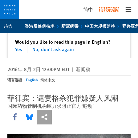
简中
捐款赞助
Open
Skip
Skip
趋势
香港反修例抗争
新冠病毒
中国大规模监控
罗兴亚
to
to
cookie
main
关闭
Would you like to read this page in English?
✕
privacy
content
Yes
No, don't ask again
notice
2016年 8月 2日 12:00PM EDT
|
新闻稿
语言选项
English
简体中文
菲律宾：谴责格杀犯罪嫌疑人风潮
国际药物管制机构应力求阻止官方‘煽动’
Share this via Facebook
Share this via Bluesky
More sharing options