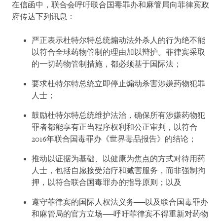
在信函中，联合会呼吁联合国毒罪办和麻管局向菲律宾政
府传达下列讯息：
严正表示杜特尔特总统煽动法外杀人的行为绝不能
以符合全球药物管制的理由加以辩护。菲律宾采取
的一切药物管制措施，都必须基于国际法；
要求杜特尔特总统立即停止煽动杀害涉嫌药物犯罪
人士；
鼓励杜特尔特总统维护法治，确保所有涉嫌药物犯
罪者都能享有正当程序权利和公正审判，以符合
2016年联合国毒罪办《世界毒品报告》的结论；
推动以证据为基础、以健康为焦点的方式对待用药
人士，包括自愿接受治疗和减害服务，而非强制拘
押，以符合联合国毒罪办的指导原则；以及
遵守菲律宾的国际人权法义务──以及联合国毒罪办
和麻管局的官方立场──呼吁菲律宾不得重新对药物