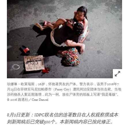
Click to
珍娜琳・欧莱瑞斯，26岁，怀抱著男友的尸体。警方表示，该男子2016年7
月23日在菲律宾马尼拉帕赛市（Pasay City）遭民间治安团体当街击毙。当地
涉药物杀人案近期激增，此为一例。放在尸体旁的纸板上写著“我是毒贩”。
© 2016 路透社／Czar Dancel
8月2日更新：IDPC联名信的连署数目在人权观察撰成本
则新闻稿后已突破300个。本新闻稿内容已按此修正。