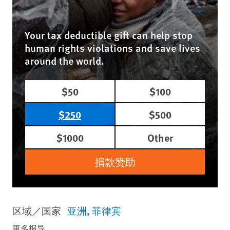
Your tax deductible gift can help stop
human rights violations and save lives
around the world.
$50
$100
$250
$500
$1000
Other
捐款赞助
区域／国家
亚洲
菲律宾
更多报导