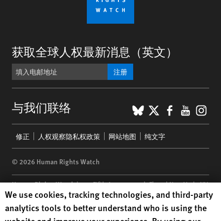
获取全球人权最新消息（英文）
注册
BlueSky
X
Faceboo
YouTu
Ins
与我们联络
Footer
修正
人权观察隐私权政策
网站地图
纯文字
menu
© 2026 Human Rights Watch
Human Rights Watch
| 350 Fifth Avenue, 34th Floor | New York,
NY
Human Rights Watch cookie preferences
We use cookies, tracking technologies, and third-party
10118-3299
USA
|
t
1.212.290.4700
analytics tools to better understand who is using the
Human Rights Watch
is a 501(C)(3) nonprofit registered in the US
website and improve your experience. By using our