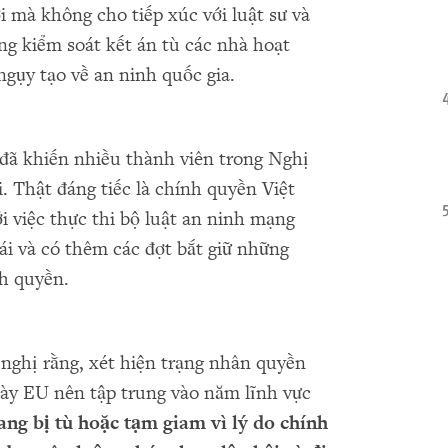
i mà không cho tiếp xúc với luật sư và
ng kiểm soát kết án tù các nhà hoạt
ngụy tạo về an ninh quốc gia.
đã khiến nhiều thành viên trong Nghị
. Thật đáng tiếc là chính quyền Việt
i việc thực thi bộ luật an ninh mạng
i và có thêm các đợt bắt giữ những
nh quyền.
ghị rằng, xét hiện trạng nhân quyền
 này EU nên tập trung vào năm lĩnh vực
đang b
ị
tù ho
ặ
c t
ạ
m giam vì lý do chính