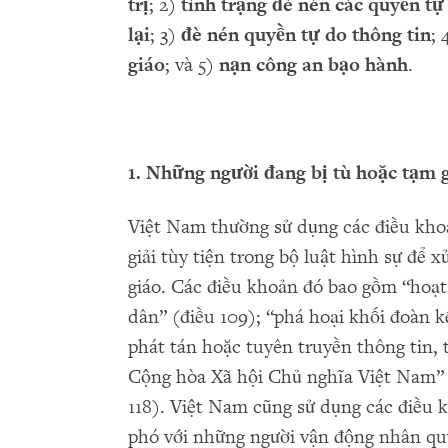
tr
ị
; 2)
tình tr
ạ
ng đè nén các quy
ề
n t
ự
l
ạ
i
; 3)
đè
nén quy
ề
n t
ự
do thông tin
; 
giáo
; và 5)
n
ạ
n công an b
ạ
o hành
.
1. Nh
ữ
ng ng
ườ
i đang b
ị
tù ho
ặ
c t
ạ
m 
Việt Nam thường sử dụng các điều kho
giải tùy tiện trong bộ luật hình sự để 
giáo. Các điều khoản đó bao gồm “hoạ
dân” (điều 109); “phá hoại khối đoàn kế
phát tán hoặc tuyên truyền thông tin,
Cộng hòa Xã hội Chủ nghĩa Việt Nam” (đ
118). Việt Nam cũng sử dụng các điều k
phó với những người vận động nhân quy