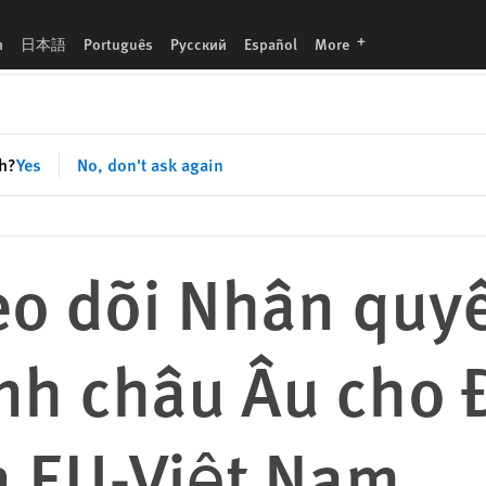
u cho Đối thoại Nhân quyền EU-Việt Nam
languages
h
日本語
Português
Русский
Español
More
sh?
Yes
No, don't ask again
o dõi Nhân quyề
nh châu Âu cho 
 EU-Việt Nam