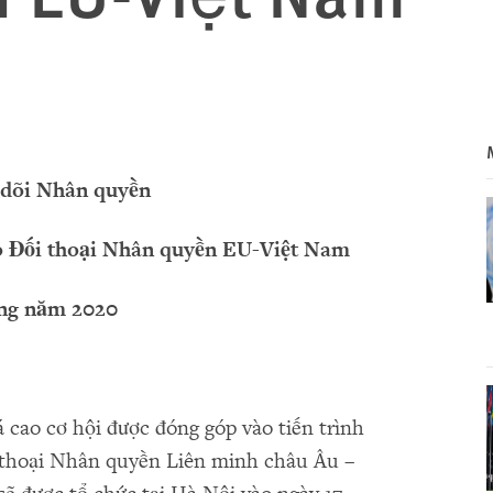
 d
õ
i Nh
â
n quy
ề
n
o Đ
ố
i tho
ạ
i Nhân quy
ề
n EU-Vi
ệ
t Nam
ng năm 2020
cao cơ hội được đóng góp vào tiến trình
i thoại Nhân quyền Liên minh châu Âu –