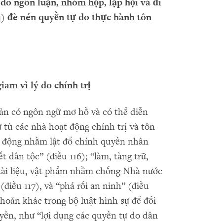
do ngôn lu
ậ
n, nhóm h
ọ
p, l
ậ
p h
ộ
i và đi
4)
đè nén quy
ề
n t
ự
do th
ự
c hành tôn
giam v
ì
l
ý
do ch
í
nh tr
ị
ản có ngôn ngữ mơ hồ và có thể diễn
xử tù các nhà hoạt động chính trị và tôn
t động nhằm lật đổ chính quyền nhân
t dân tộc” (điều 116); “làm, tàng trữ,
 tài liệu, vật phẩm nhằm chống Nhà nước
iều 117), và “phá rối an ninh” (điều
hoản khác trong bộ luật hình sự để đối
ền, như “lợi dụng các quyền tự do dân