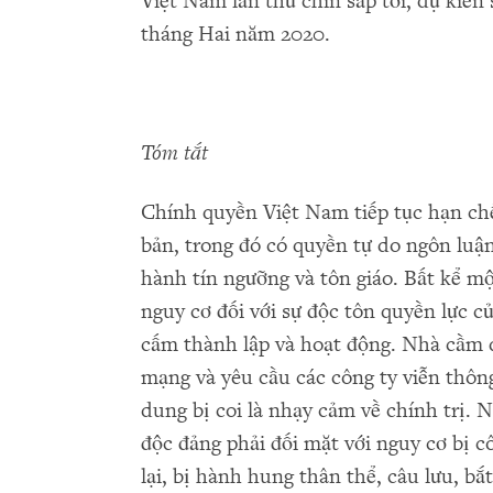
Việt Nam lần thứ chín sắp tới, dự kiến 
tháng Hai năm 2020.
Tóm t
ắ
t
Chính quyền Việt Nam tiếp tục hạn chế 
bản, trong đó có quyền tự do ngôn luậ
hành tín ngưỡng và tôn giáo. Bất kể mộ
nguy cơ đối với sự độc tôn quyền lực 
cấm thành lập và hoạt động. Nhà cầm q
mạng và yêu cầu các công ty viễn thôn
dung bị coi là nhạy cảm về chính trị. 
độc đảng phải đối mặt với nguy cơ bị cô
lại, bị hành hung thân thể, câu lưu, bắ