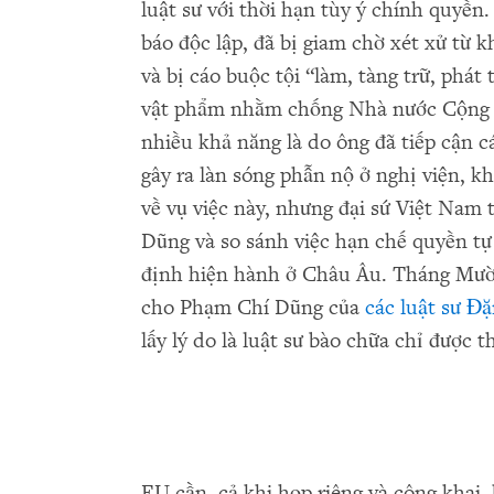
luật sư với thời hạn tùy ý chính quyền
báo độc lập, đã bị giam chờ xét xử từ 
và bị cáo buộc tội “làm, tàng trữ, phát 
vật phẩm nhằm chống Nhà nước Cộng h
nhiều khả năng là do ông đã tiếp cận c
gây ra làn sóng phẫn nộ ở nghị viện, kh
về vụ việc này, nhưng đại sứ Việt Nam 
Dũng và so sánh việc hạn chế quyền tự
định hiện hành ở Châu Âu. Tháng Mười 
cho Phạm Chí Dũng của
các luật sư 
lấy lý do là luật sư bào chữa chỉ được t
EU cần, cả khi họp riêng và công khai,