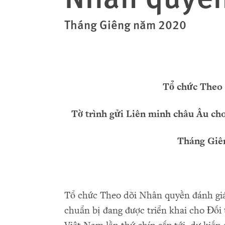
Tháng Giêng năm 2020
T
ổ
ch
ứ
c Theo
T
ờ
trình g
ử
i Liên minh châu Âu ch
Tháng Giê
Tổ chức Theo dõi Nhân quyền đánh giá 
chuẩn bị đang được triển khai cho Đố