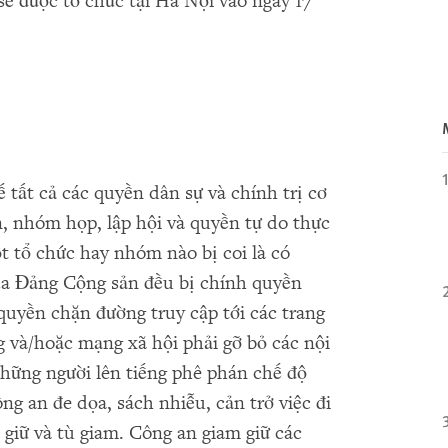
sẽ được tổ chức tại Hà Nội vào ngày 17
tất cả các quyền dân sự và chính trị cơ
n, nhóm họp, lập hội và quyền tự do thực
t tổ chức hay nhóm nào bị coi là có
của Đảng Cộng sản đều bị chính quyền
uyền chặn đường truy cập tới các trang
g và/hoặc mạng xã hội phải gỡ bỏ các nội
Những người lên tiếng phê phán chế độ
ng an đe dọa, sách nhiễu, cản trở việc đi
t giữ và tù giam. Công an giam giữ các