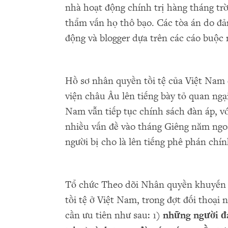
nhà hoạt động chính trị hàng tháng trờ
thẩm vấn họ thô bạo. Các tòa án do đả
động và blogger dựa trên các cáo buộc 
Hồ sơ nhân quyền tồi tệ của Việt Nam 
viện châu Âu lên tiếng bày tỏ quan ngại
Nam vẫn tiếp tục chính sách đàn áp, vớ
nhiều vấn đề vào tháng Giêng năm ngoá
người bị cho là lên tiếng phê phán chí
Tổ chức Theo dõi Nhân quyền khuyến n
tồi tệ ở Việt Nam, trong đợt đối thoại
cần ưu tiên như sau: 1)
nh
ữ
ng ng
ườ
i 