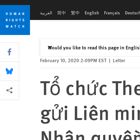
Skip
Skip
Tổ chức Theo dõi Nhân quyền Tờ trình gửi Liên minh châu Â
to
to
العربية
简中
繁中
English
Français
Deutsc
cookie
main
privacy
content
notice
Close
Would you like to read this page in Engli
✕
Share this via Facebook
February 10, 2020 2:09PM EST
|
Letter
Share this via Bluesky
Tổ chức The
More sharing options
gửi Liên mi
Nhân quyền