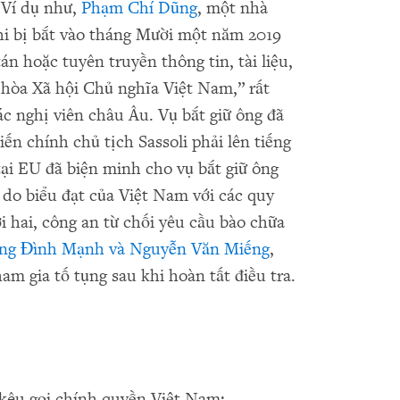
. Ví dụ như,
Phạm Chí Dũng
, một nhà
khi bị bắt vào tháng Mười một năm 2019
tán hoặc tuyên truyền thông tin, tài liệu,
òa Xã hội Chủ nghĩa Việt Nam,” rất
ác nghị viên châu Âu. Vụ bắt giữ ông đã
iến chính chủ tịch Sassoli phải lên tiếng
tại EU đã biện minh cho vụ bắt giữ ông
 do biểu đạt của Việt Nam với các quy
hai, công an từ chối yêu cầu bào chữa
Đặng Đình Mạnh và Nguyễn Văn Miếng
,
ham gia tố tụng sau khi hoàn tất điều tra.
 kêu gọi chính quyền Việt Nam: