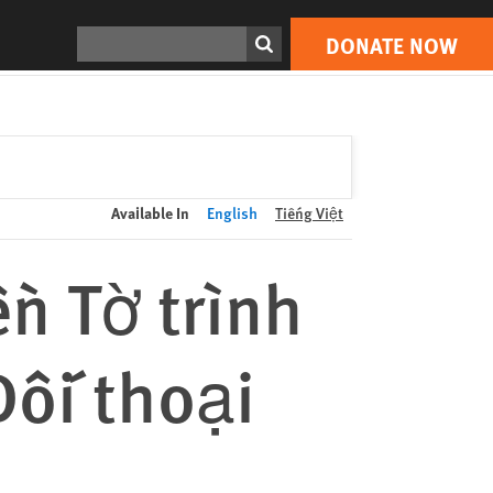
DONATE NOW
Print
Search
DONATE NOW
Available In
English
Tiếng Việt
n Tờ trình
Đối thoại