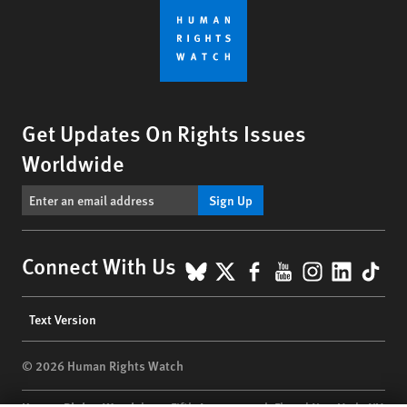
Get Updates On Rights Issues
Worldwide
Sign Up
BlueSky
X
Facebook
YouTube
Instagr
Linke
Tik
Connect With Us
Footer
Text Version
menu
© 2026 Human Rights Watch