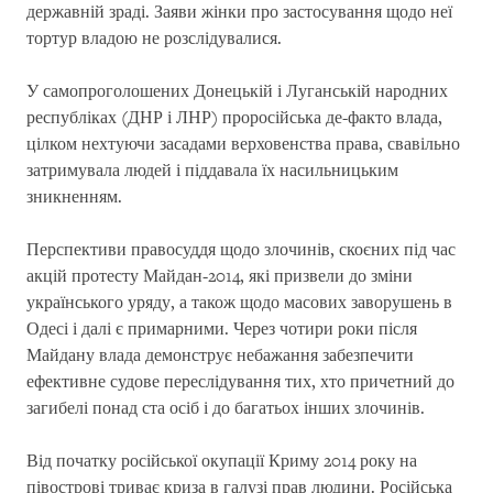
державній зраді. Заяви жінки про застосування щодо неї
тортур владою не розслідувалися.
У самопроголошених Донецькій і Луганській народних
республіках (ДНР і ЛНР) проросійська де-факто влада,
цілком нехтуючи засадами верховенства права, свавільно
затримувала людей і піддавала їх насильницьким
зникненням.
Перспективи правосуддя щодо злочинів, скоєних під час
акцій протесту Майдан-2014, які призвели до зміни
українського уряду, а також щодо масових заворушень в
Одесі і далі є примарними. Через чотири роки після
Майдану влада демонструє небажання забезпечити
ефективне судове переслідування тих, хто причетний до
загибелі понад ста осіб і до багатьох інших злочинів.
Від початку російської окупації Криму 2014 року на
півострові триває криза в галузі прав людини. Російська