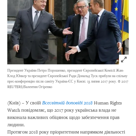
Click to
Президент України Петро Порошенко, президент Європейської Комісії Жан-
Клод Юнкер та президент Європейської Ради Дональд Туск прибули на спільну
прес-конференцію після саміту Україна-ЄС у Києві. 13 липня 2017 року.
© 2017
REUTERS/Валентин Огіренко
(Київ) – У своїй
Всесвітній доповіді 2018
Human Rights
Watch повідомляє, що 2017 року українська влада не
виконала важливих обіцянок щодо забезпечення прав
людини.
Протягом 2018 року пріоритетним напрямком діяльності