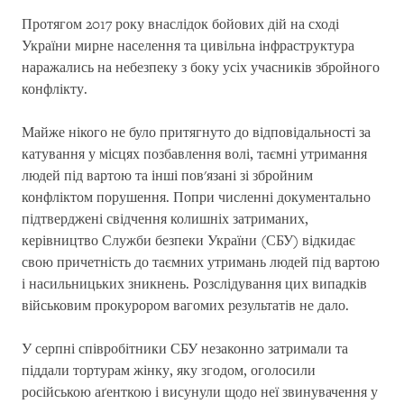
Протягом 2017 року внаслідок бойових дій на сході
України мирне населення та цивільна інфраструктура
наражались на небезпеку з боку усіх учасників збройного
конфлікту.
Майже нікого не було притягнуто до відповідальності за
катування у місцях позбавлення волі, таємні утримання
людей під вартою та інші пов'язані зі збройним
конфліктом порушення. Попри численні документально
підтверджені свідчення колишніх затриманих,
керівництво Служби безпеки України (СБУ) відкидає
свою причетність до таємних утримань людей під вартою
і насильницьких зникнень. Розслідування цих випадків
військовим прокурором вагомих результатів не дало.
У серпні співробітники СБУ незаконно затримали та
піддали тортурам жінку, яку згодом, оголосили
російською аґенткою і висунули щодо неї звинувачення у