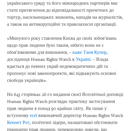
українського уряду та його міжнародних партнерів має
стати притягнення до відповідальності причетних до
тортур, насильницьких зникнень, нападів на журналістів,
а також на антикорупційні та правозахисні організації.
«Минулого року ставлення Києва до своїх зобов’язань
щодо прав людини було таким, нібито вони не є
обов’язковими для виконання, –
каже Таня Купер
,
дослідниця Human Rights Watch в
Україні
. – Влада
вдається до певних украй недемократичних дій та
пропонує нові законопроекти, які підважують основні
свободи українців».
На 643 сторінкax 28-го видання своєї Всесвітньої доповіді
Human Rights Watch розглядає практику застосування
прав людини в понад 90 країнах світу. Як пише у
вступному
есеї
виконавчий директор Human Rights Watch
Кеннет Рот
, політичні лідери, налаштовані обстоювати
принципи прав людини, переконливо довели, що