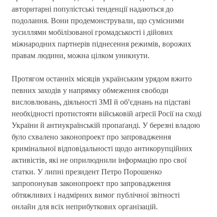
авторитарні популістські тенденції надаються до
подолання. Вони продемонстрували, що сумісними
зусиллями мобілізованої громадськості і дійових
міжнародних партнерів піднесення режимів, ворожих
правам людини, можна цілком уникнути.
Протягом останніх місяців українським урядом вжито
певних заходів у напрямку обмеження свободи
висловлювань, діяльності ЗМІ й об’єднань на підставі
необхідності протистояти військовій аґресії Росії на сході
України й антиукраїнській пропаґанді. У березні владою
було схвалено законопроект про запровадження
кримінальної відповідальності щодо антикорупційних
активістів, які не оприлюднили інформацію про свої
статки. У липні президент Петро Порошенко
запропонував законопроект про запровадження
обтяжливих і надмірних вимог публічної звітності
онлайн для всіх неприбуткових організацій.