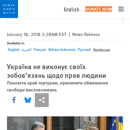
Skip
Skip
Close
Would you like to read this page in English?
✕
English
DONATE NOW
to
to
Open
Yes
No, don't ask again
cookie
main
privacy
content
notice
January 18, 2018 3:28AM EST
|
News Release
Available In
English
العربية
Français
Bahasa Indonesia
Русский
Українська
Україна не виконує своїх
зобов’язань щодо прав людини
Покласти край тортурам, припинити обмеження
свободи висловлювань
Share this via Facebook
Share this via Bluesky
Share this via Поділитися