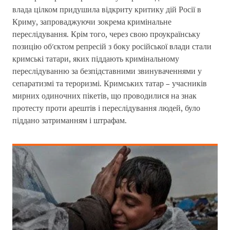
влада цілком придушила відкриту критику дій Росії в
Криму, запроваджуючи зокрема кримінальне
переслідування. Крім того, через свою проукраїнську
позицію об'єктом репресій з боку російської влади стали
кримські татари, яких піддають кримінальному
переслідуванню за безпідставними звинуваченнями у
сепаратизмі та тероризмі. Кримських татар – учасників
мирних одиночних пікетів, що проводилися на знак
протесту проти арештів і переслідування людей, було
піддано затриманням і штрафам.