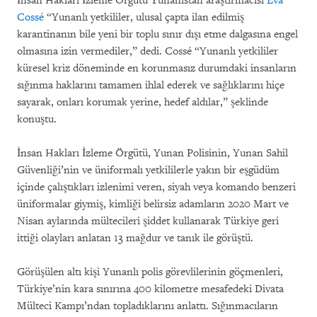
İnsan Hakları İzleme Örgütü Yunanistan araştırmacısı
Eva
Cossé
“Yunanlı yetkililer, ulusal çapta ilan edilmiş
karantinanın bile yeni bir toplu sınır dışı etme dalgasına engel
olmasına izin vermediler,” dedi. Cossé “Yunanlı yetkililer
küresel kriz döneminde en korunmasız durumdaki insanların
sığınma haklarını tamamen ihlal ederek ve sağlıklarını hiçe
sayarak, onları korumak yerine, hedef aldılar,” şeklinde
konuştu.
İnsan Hakları İzleme Örgütü, Yunan Polisinin, Yunan Sahil
Güvenliği’nin ve üniformalı yetkililerle yakın bir eşgüdüm
içinde çalıştıkları izlenimi veren, siyah veya komando benzeri
üniformalar giymiş, kimliği belirsiz adamların 2020 Mart ve
Nisan aylarında mültecileri şiddet kullanarak Türkiye geri
ittiği olayları anlatan 13 mağdur ve tanık ile görüştü.
Görüşülen altı kişi Yunanlı polis görevlilerinin göçmenleri,
Türkiye’nin kara sınırına 400 kilometre mesafedeki Divata
Mülteci Kampı’ndan topladıklarını anlattı. Sığınmacıların