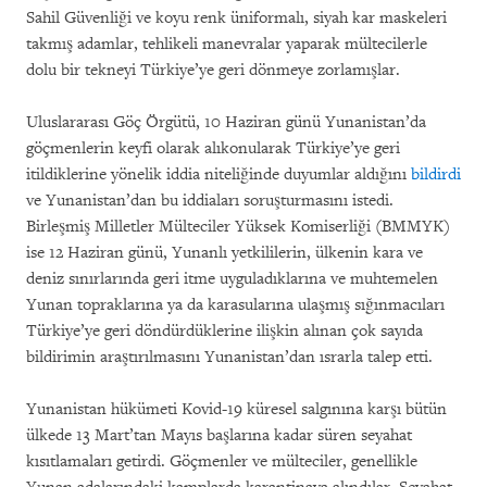
Sahil Güvenliği ve koyu renk üniformalı, siyah kar maskeleri
takmış adamlar, tehlikeli manevralar yaparak mültecilerle
dolu bir tekneyi Türkiye’ye geri dönmeye zorlamışlar.
Uluslararası Göç Örgütü, 10 Haziran günü Yunanistan’da
göçmenlerin keyfi olarak alıkonularak Türkiye’ye geri
itildiklerine yönelik iddia niteliğinde duyumlar aldığını
bildirdi
ve Yunanistan’dan bu iddiaları soruşturmasını istedi.
Birleşmiş Milletler Mülteciler Yüksek Komiserliği (BMMYK)
ise 12 Haziran günü, Yunanlı yetkililerin, ülkenin kara ve
deniz sınırlarında geri itme uyguladıklarına ve muhtemelen
Yunan topraklarına ya da karasularına ulaşmış sığınmacıları
Türkiye’ye geri döndürdüklerine ilişkin alınan çok sayıda
bildirimin araştırılmasını Yunanistan’dan ısrarla talep etti.
Yunanistan hükümeti Kovid-19 küresel salgınına karşı bütün
ülkede 13 Mart’tan Mayıs başlarına kadar süren seyahat
kısıtlamaları getirdi. Göçmenler ve mülteciler, genellikle