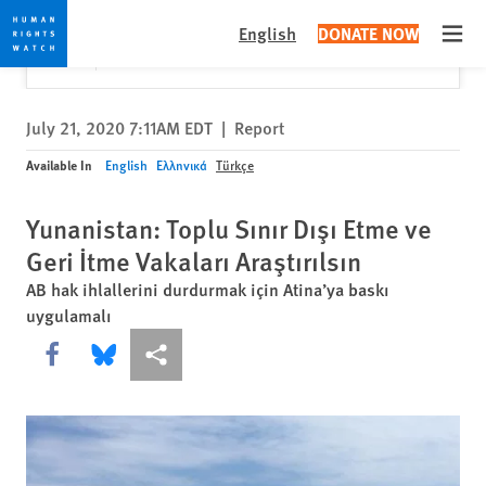
Skip
Skip
Close
Would you like to read this page in English?
✕
English
DONATE NOW
to
to
Open
Yes
No, don't ask again
cookie
main
privacy
content
notice
July 21, 2020 7:11AM EDT
|
Report
Available In
English
Ελληνικά
Türkçe
Yunanistan: Toplu Sınır Dışı Etme ve
Geri İtme Vakaları Araştırılsın
AB hak ihlallerini durdurmak için Atina’ya baskı
uygulamalı
Share this via Facebook
Share this via Bluesky
More sharing options