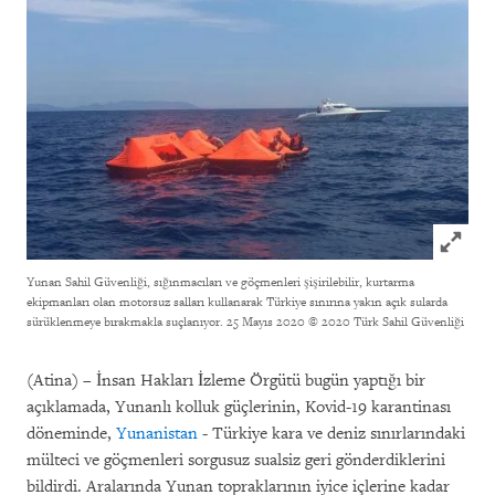
Click to
Yunan Sahil Güvenliği, sığınmacıları ve göçmenleri şişirilebilir, kurtarma
ekipmanları olan motorsuz salları kullanarak Türkiye sınırına yakın açık sularda
sürüklenmeye bırakmakla suçlanıyor. 25 Mayıs 2020
© 2020 Türk Sahil Güvenliği
(Atina) – İnsan Hakları İzleme Örgütü bugün yaptığı bir
açıklamada, Yunanlı kolluk güçlerinin, Kovid-19 karantinası
döneminde,
Yunanistan
- Türkiye kara ve deniz sınırlarındaki
mülteci ve göçmenleri sorgusuz sualsiz geri gönderdiklerini
bildirdi. Aralarında Yunan topraklarının iyice içlerine kadar