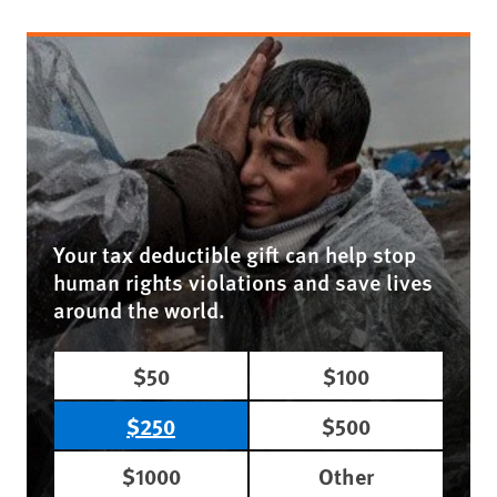
Your tax deductible gift can help stop
human rights violations and save lives
around the world.
$50
$100
$250
$500
$1000
Other