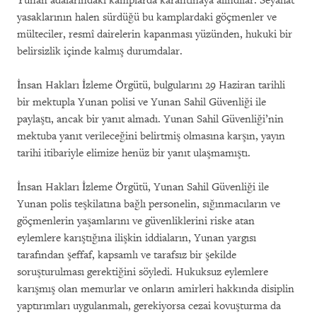
Yunan adalarındaki kamplarda karantinaya alındılar. Seyahat
yasaklarının halen sürdüğü bu kamplardaki göçmenler ve
mülteciler, resmî dairelerin kapanması yüzünden, hukuki bir
belirsizlik içinde kalmış durumdalar.
İnsan Hakları İzleme Örgütü, bulgularını 29 Haziran tarihli
bir mektupla Yunan polisi ve Yunan Sahil Güvenliği ile
paylaştı, ancak bir yanıt almadı. Yunan Sahil Güvenliği’nin
mektuba yanıt verileceğini belirtmiş olmasına karşın, yayın
tarihi itibariyle elimize henüz bir yanıt ulaşmamıştı.
İnsan Hakları İzleme Örgütü, Yunan Sahil Güvenliği ile
Yunan polis teşkilatına bağlı personelin, sığınmacıların ve
göçmenlerin yaşamlarını ve güvenliklerini riske atan
eylemlere karıştığına ilişkin iddiaların, Yunan yargısı
tarafından şeffaf, kapsamlı ve tarafsız bir şekilde
soruşturulması gerektiğini söyledi. Hukuksuz eylemlere
karışmış olan memurlar ve onların amirleri hakkında disiplin
yaptırımları uygulanmalı, gerekiyorsa cezai kovuşturma da