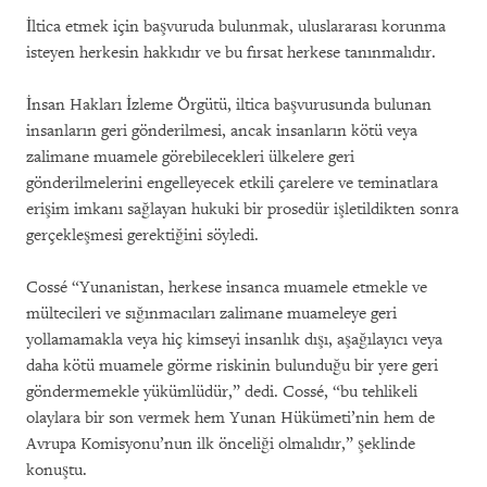
İltica etmek için başvuruda bulunmak, uluslararası korunma
isteyen herkesin hakkıdır ve bu fırsat herkese tanınmalıdır.
İnsan Hakları İzleme Örgütü, iltica başvurusunda bulunan
insanların geri gönderilmesi, ancak insanların kötü veya
zalimane muamele görebilecekleri ülkelere geri
gönderilmelerini engelleyecek etkili çarelere ve teminatlara
erişim imkanı sağlayan hukuki bir prosedür işletildikten sonra
gerçekleşmesi gerektiğini söyledi.
Cossé “Yunanistan, herkese insanca muamele etmekle ve
mültecileri ve sığınmacıları zalimane muameleye geri
yollamamakla veya hiç kimseyi insanlık dışı, aşağılayıcı veya
daha kötü muamele görme riskinin bulunduğu bir yere geri
göndermemekle yükümlüdür,” dedi. Cossé, “bu tehlikeli
olaylara bir son vermek hem Yunan Hükümeti’nin hem de
Avrupa Komisyonu’nun ilk önceliği olmalıdır,” şeklinde
konuştu.