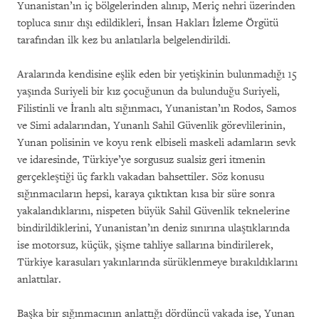
Yunanistan’ın iç bölgelerinden alınıp, Meriç nehri üzerinden
topluca sınır dışı edildikleri, İnsan Hakları İzleme Örgütü
tarafından ilk kez bu anlatılarla belgelendirildi.
Aralarında kendisine eşlik eden bir yetişkinin bulunmadığı 15
yaşında Suriyeli bir kız çocuğunun da bulunduğu Suriyeli,
Filistinli ve İranlı altı sığınmacı, Yunanistan’ın Rodos, Samos
ve Simi adalarından, Yunanlı Sahil Güvenlik görevlilerinin,
Yunan polisinin ve koyu renk elbiseli maskeli adamların sevk
ve idaresinde, Türkiye’ye sorgusuz sualsiz geri itmenin
gerçekleştiği üç farklı vakadan bahsettiler. Söz konusu
sığınmacıların hepsi, karaya çıktıktan kısa bir süre sonra
yakalandıklarını, nispeten büyük Sahil Güvenlik teknelerine
bindirildiklerini, Yunanistan’ın deniz sınırına ulaştıklarında
ise motorsuz, küçük, şişme tahliye sallarına bindirilerek,
Türkiye karasuları yakınlarında sürüklenmeye bırakıldıklarını
anlattılar.
Başka bir sığınmacının anlattığı dördüncü vakada ise, Yunan