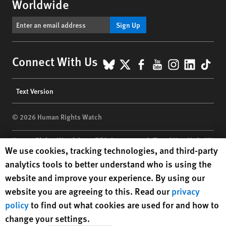
Worldwide
Sign Up
BlueSky
X
Facebook
YouTube
Instagr
Linke
Tik
Connect With Us
Footer
Text Version
menu
© 2026 Human Rights Watch
Human Rights Watch
| 350 Fifth Avenue, 34th Floor | New York,
NY
Human Rights Watch cookie preferences
We use cookies, tracking technologies, and third-party
10118-3299
USA
|
t
1.212.290.4700
analytics tools to better understand who is using the
Human Rights Watch
is a 501(C)(3) nonprofit registered in the US
website and improve your experience. By using our
under EIN: 13-2875808
website you are agreeing to this. Read our
privacy
policy
to find out what cookies are used for and how to
change your settings.