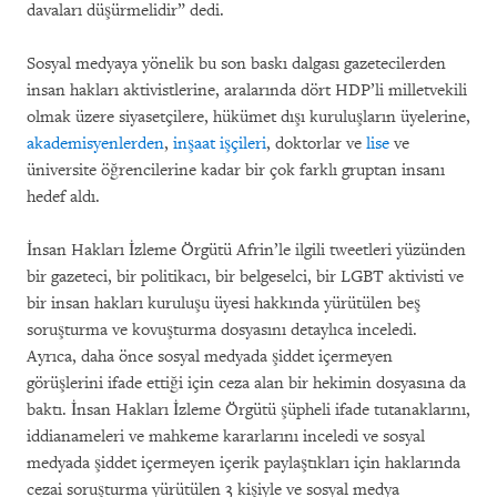
davaları düşürmelidir” dedi.
Sosyal medyaya yönelik bu son baskı dalgası gazetecilerden
insan hakları aktivistlerine, aralarında dört HDP’li milletvekili
olmak üzere siyasetçilere, hükümet dışı kuruluşların üyelerine,
akademisyenlerden
,
inşaat işçileri
, doktorlar ve
lise
ve
üniversite öğrencilerine kadar bir çok farklı gruptan insanı
hedef aldı.
İnsan Hakları İzleme Örgütü Afrin’le ilgili tweetleri yüzünden
bir gazeteci, bir politikacı, bir belgeselci, bir LGBT aktivisti ve
bir insan hakları kuruluşu üyesi hakkında yürütülen beş
soruşturma ve kovuşturma dosyasını detaylıca inceledi.
Ayrıca, daha önce sosyal medyada şiddet içermeyen
görüşlerini ifade ettiği için ceza alan bir hekimin dosyasına da
baktı. İnsan Hakları İzleme Örgütü şüpheli ifade tutanaklarını,
iddianameleri ve mahkeme kararlarını inceledi ve sosyal
medyada şiddet içermeyen içerik paylaştıkları için haklarında
cezai soruşturma yürütülen 3 kişiyle ve sosyal medya