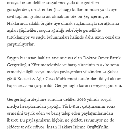
ortaya konan deliller sosyal medyada dile getirilen
görüşlerden, ortak etiket (hashtag) kullanımından ya da aynı
sivil toplum grubuna ait olmaktan öte bir şey içermiyor.
Haklarında silahlı örgüte üye olmak suçlamasıyla soruşturma
açılan şüpheliler, suçun ağırlığı sebebiyle genellikle
tutuklanıyor ve suçlu bulunmaları halinde daha uzun cezalara
çarptırılıyorlar.
Saygın bir insan hakları savunucusu olan Doktor Ömer Faruk
Gergerlioğlu Kürt meselesiyle ve barış sürecinin 2015’te sona
ermesiyle ilgili sosyal medya paylaşımları yüzünden 21 Şubat
günü Kocaeli 2. Ağır Ceza Mahkemesi tarafından iki yıl altı ay
hapis cezasına çarptırıldı. Gergerlioğlu kararı temyize götürdü.
Gergerlioğlu aleyhine sunulan deliller 2016 yılında sosyal
medya hesaplarından yaptığı, Türk-Kürt çatışmasının sona
ermesini teşvik eden ve barış talep eden paylaşımlarından
ibaret. Bu paylaşımların hiçbiri ne şiddeti savunuyor ne de
şiddete teşvik ediyor. İnsan Hakları İzleme Örgütü’nün