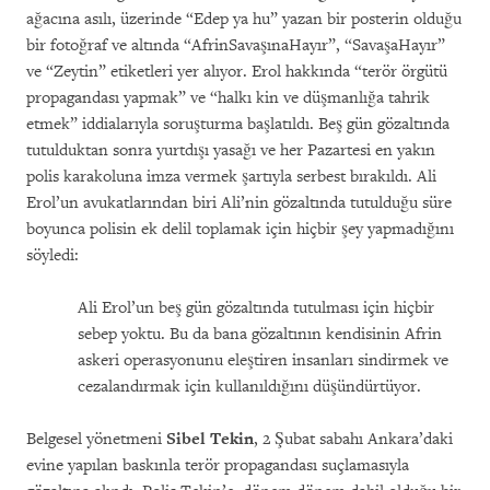
ağacına asılı, üzerinde “Edep ya hu” yazan bir posterin olduğu
bir fotoğraf ve altında “AfrinSavaşınaHayır”, “SavaşaHayır”
ve “Zeytin” etiketleri yer alıyor. Erol hakkında “terör örgütü
propagandası yapmak” ve “halkı kin ve düşmanlığa tahrik
etmek” iddialarıyla soruşturma başlatıldı. Beş gün gözaltında
tutulduktan sonra yurtdışı yasağı ve her Pazartesi en yakın
polis karakoluna imza vermek şartıyla serbest bırakıldı. Ali
Erol’un avukatlarından biri Ali’nin gözaltında tutulduğu süre
boyunca polisin ek delil toplamak için hiçbir şey yapmadığını
söyledi:
Ali Erol’un beş gün gözaltında tutulması için hiçbir
sebep yoktu. Bu da bana gözaltının kendisinin Afrin
askeri operasyonunu eleştiren insanları sindirmek ve
cezalandırmak için kullanıldığını düşündürtüyor.
Belgesel yönetmeni
Sibel Tekin
, 2 Şubat sabahı Ankara’daki
evine yapılan baskınla terör propagandası suçlamasıyla