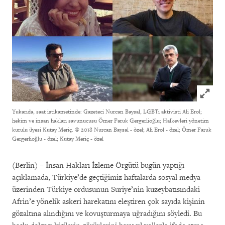
Click to
Yukarıda, saat istikametinde: Gazeteci Nurcan Baysal, LGBTi aktivisti Ali Erol;
hekim ve insan hakları savunucusu Ömer Faruk Gergerlioğlu; Halkevleri yönetim
kurulu üyesi Kutay Meriç.
© 2018 Nurcan Baysal - özel; Ali Erol - özel; Ömer Faruk
Gergerlioğlu - özel; Kutay Meriç - özel
(Berlin) – İnsan Hakları İzleme Örgütü bugün yaptığı
açıklamada, Türkiye’de geçtiğimiz haftalarda sosyal medya
üzerinden Türkiye ordusunun Suriye’nin kuzeybatısındaki
Afrin’e yönelik askeri harekatını eleştiren çok sayıda kişinin
gözaltına alındığını ve kovuşturmaya uğradığını söyledi. Bu