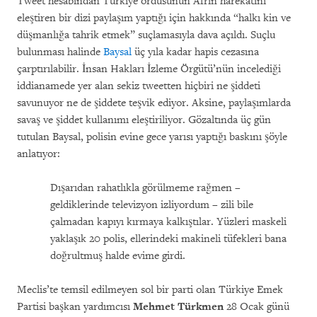
Tweet hesabından Türkiye ordusunun Afrin harekâtını
eleştiren bir dizi paylaşım yaptığı için hakkında “halkı kin ve
düşmanlığa tahrik etmek” suçlamasıyla dava açıldı. Suçlu
bulunması halinde
Baysal
üç yıla kadar hapis cezasına
çarptırılabilir. İnsan Hakları İzleme Örgütü’nün incelediği
iddianamede yer alan sekiz tweetten hiçbiri ne şiddeti
savunuyor ne de şiddete teşvik ediyor. Aksine, paylaşımlarda
savaş ve şiddet kullanımı eleştiriliyor. Gözaltında üç gün
tutulan Baysal, polisin evine gece yarısı yaptığı baskını şöyle
anlatıyor:
Dışarıdan rahatlıkla görülmeme rağmen –
geldiklerinde televizyon izliyordum – zili bile
çalmadan kapıyı kırmaya kalkıştılar. Yüzleri maskeli
yaklaşık 20 polis, ellerindeki makineli tüfekleri bana
doğrultmuş halde evime girdi.
Meclis’te temsil edilmeyen sol bir parti olan Türkiye Emek
Partisi başkan yardımcısı
Mehmet Türkmen
28 Ocak günü