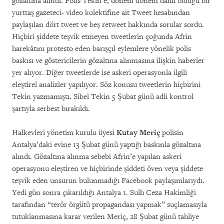
gözaltına alındı. Polis Tekin’e, dönem dönem dahil olduğu bir
yurttaş gazeteci- video kolektifine ait Tweet hesabından
paylaşılan dört tweet ve beş retweet hakkında sorular sordu.
Hiçbiri şiddete teşvik etmeyen tweetlerin çoğunda Afrin
harekâtını protesto eden barışçıl eylemlere yönelik polis
baskısı ve göstericilerin gözaltına alınmasına ilişkin haberler
yer alıyor. Diğer tweetlerde ise askeri operasyonla ilgili
eleştirel analizler yapılıyor. Söz konusu tweetlerin hiçbirini
Tekin yazmamıştı. Sibel Tekin 5 Şubat günü adli kontrol
şartıyla serbest bırakıldı.
Halkevleri yönetim kurulu üyesi
Kutay Meriç
polisin
Antalya’daki evine 13 Şubat günü yaptığı baskınla gözaltına
alındı. Gözaltına alınma sebebi Afrin’e yapılan askeri
operasyonu eleştiren ve hiçbirinde şiddeti öven veya şiddete
teşvik eden unsurun bulunmadığı Facebook paylaşımlarıydı.
Yedi gün sonra çıkarıldığı Antalya 1. Sulh Ceza Hakimliği
tarafından “terör örgütü propagandası yapmak” suçlamasıyla
tutuklanmasına karar verilen Meriç, 28 Şubat günü tahliye