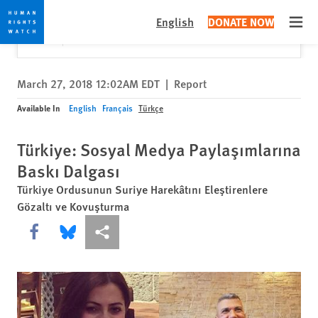
Skip
Skip
Close
Would you like to read this page in English?
✕
English
DONATE NOW
to
to
Open
Yes
No, don't ask again
cookie
main
privacy
content
notice
March 27, 2018 12:02AM EDT
|
Report
Available In
English
Français
Türkçe
Türkiye: Sosyal Medya Paylaşımlarına
Baskı Dalgası
Türkiye Ordusunun Suriye Harekâtını Eleştirenlere
Gözaltı ve Kovuşturma
Share this via Facebook
Share this via Bluesky
More sharing options