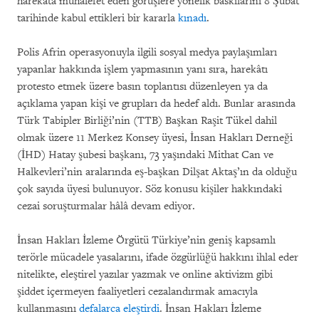
harekâta muhalefet eden görüşlere yönelik baskılarını 8 Şubat
tarihinde kabul ettikleri bir kararla
kınadı
.
Polis Afrin operasyonuyla ilgili sosyal medya paylaşımları
yapanlar hakkında işlem yapmasının yanı sıra, harekâtı
protesto etmek üzere basın toplantısı düzenleyen ya da
açıklama yapan kişi ve grupları da hedef aldı. Bunlar arasında
Türk Tabipler Birliği’nin (TTB) Başkan Raşit Tükel dahil
olmak üzere 11 Merkez Konsey üyesi, İnsan Hakları Derneği
(İHD) Hatay şubesi başkanı, 73 yaşındaki Mithat Can ve
Halkevleri’nin aralarında eş-başkan Dilşat Aktaş’ın da olduğu
çok sayıda üyesi bulunuyor. Söz konusu kişiler hakkındaki
cezai soruşturmalar hâlâ devam ediyor.
İnsan Hakları İzleme Örgütü Türkiye’nin geniş kapsamlı
terörle mücadele yasalarını, ifade özgürlüğü hakkını ihlal eder
nitelikte, eleştirel yazılar yazmak ve online aktivizm gibi
şiddet içermeyen faaliyetleri cezalandırmak amacıyla
kullanmasını
defalarca eleştirdi
. İnsan Hakları İzleme