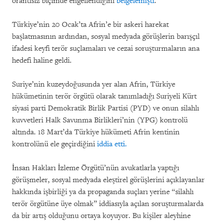
orantısız biçimde engellendiğini
belgelemişti
.
Türkiye’nin 20 Ocak’ta Afrin’e bir askeri harekat
başlatmasının ardından, sosyal medyada görüşlerin barışçıl
ifadesi keyfi terör suçlamaları ve cezai soruşturmaların ana
hedefi haline geldi.
Suriye’nin kuzeydoğusunda yer alan Afrin, Türkiye
hükümetinin terör örgütü olarak tanımladığı Suriyeli Kürt
siyasi parti Demokratik Birlik Partisi (PYD) ve onun silahlı
kuvvetleri Halk Savunma Birlikleri’nin (YPG) kontrolü
altında. 18 Mart’da Türkiye hükümeti Afrin kentinin
kontrolünü ele geçirdiğini
iddia etti.
İnsan Hakları İzleme Örgütü’nün avukatlarla yaptığı
görüşmeler, sosyal medyada eleştirel görüşlerini açıklayanlar
hakkında işbirliği ya da propaganda suçları yerine “silahlı
terör örgütüne üye olmak” iddiasıyla açılan soruşturmalarda
da bir artış olduğunu ortaya koyuyor. Bu kişiler aleyhine