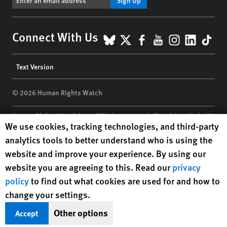
BlueSky
X
Facebook
YouTube
Instagr
Linke
Tik
Connect With Us
Footer
Text Version
menu
© 2026 Human Rights Watch
Human Rights Watch
| 350 Fifth Avenue, 34th Floor | New York,
NY
Human Rights Watch cookie preferences
We use cookies, tracking technologies, and third-party
10118-3299
USA
|
t
1.212.290.4700
analytics tools to better understand who is using the
Human Rights Watch
is a 501(C)(3) nonprofit registered in the US
website and improve your experience. By using our
under EIN: 13-2875808
website you are agreeing to this. Read our
privacy
policy
to find out what cookies are used for and how to
change your settings.
Other options
Accept