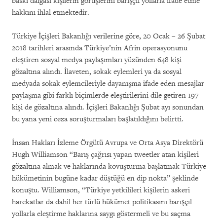
baskı dalgası kişilerin görüşlerini barışçıl yollarla ifade etme
hakkını ihlal etmektedir.
Türkiye İçişleri Bakanlığı verilerine göre, 20 Ocak – 26 Şubat
2018 tarihleri arasında Türkiye’nin Afrin operasyonunu
eleştiren sosyal medya paylaşımları yüzünden 648 kişi
gözaltına alındı. İlaveten, sokak eylemleri ya da sosyal
medyada sokak eylemcileriyle dayanışma ifade eden mesajlar
paylaşma gibi farklı biçimlerde eleştirilerini dile getiren 197
kişi de gözaltına alındı. İçişleri Bakanlığı Şubat ayı sonundan
bu yana yeni ceza soruşturmaları başlatıldığını belirtti.
İnsan Hakları İzleme Örgütü Avrupa ve Orta Asya Direktörü
Hugh Williamson “Barış çağrısı yapan tweetler atan kişileri
gözaltına almak ve haklarında kovuşturma başlatmak Türkiye
hükümetinin bugüne kadar düştüğü en dip nokta” şeklinde
konuştu. Williamson, “Türkiye yetkilileri kişilerin askeri
harekatlar da dahil her türlü hükümet politikasını barışçıl
yollarla eleştirme haklarına saygı göstermeli ve bu saçma