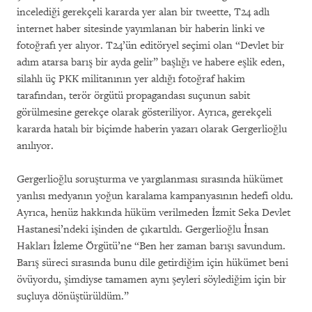
incelediği gerekçeli kararda yer alan bir tweette, T24 adlı
internet haber sitesinde yayımlanan bir haberin linki ve
fotoğrafı yer alıyor. T24’ün editöryel seçimi olan “Devlet bir
adım atarsa barış bir ayda gelir” başlığı ve habere eşlik eden,
silahlı üç PKK militanının yer aldığı fotoğraf hakim
tarafından, terör örgütü propagandası suçunun sabit
görülmesine gerekçe olarak gösteriliyor. Ayrıca, gerekçeli
kararda hatalı bir biçimde haberin yazarı olarak Gergerlioğlu
anılıyor.
Gergerlioğlu soruşturma ve yargılanması sırasında hükümet
yanlısı medyanın yoğun karalama kampanyasının hedefi oldu.
Ayrıca, henüz hakkında hüküm verilmeden İzmit Seka Devlet
Hastanesi’ndeki işinden de çıkartıldı. Gergerlioğlu İnsan
Hakları İzleme Örgütü’ne “Ben her zaman barışı savundum.
Barış süreci sırasında bunu dile getirdiğim için hükümet beni
övüyordu, şimdiyse tamamen aynı şeyleri söylediğim için bir
suçluya dönüştürüldüm.”