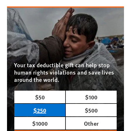
Your tax deductible gift can help stop
human rights violations and save lives
around the world.
$50
$100
$250
$500
$1000
Other