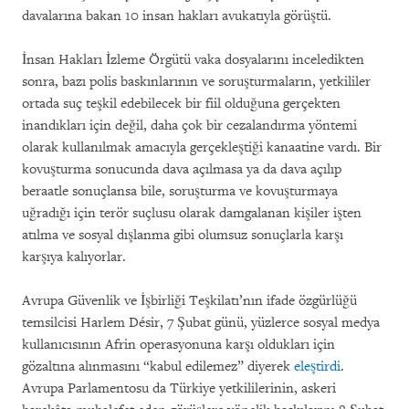
davalarına bakan 10 insan hakları avukatıyla görüştü.
İnsan Hakları İzleme Örgütü vaka dosyalarını inceledikten
sonra, bazı polis baskınlarının ve soruşturmaların, yetkililer
ortada suç teşkil edebilecek bir fiil olduğuna gerçekten
inandıkları için değil, daha çok bir cezalandırma yöntemi
olarak kullanılmak amacıyla gerçekleştiği kanaatine vardı. Bir
kovuşturma sonucunda dava açılmasa ya da dava açılıp
beraatle sonuçlansa bile, soruşturma ve kovuşturmaya
uğradığı için terör suçlusu olarak damgalanan kişiler işten
atılma ve sosyal dışlanma gibi olumsuz sonuçlarla karşı
karşıya kalıyorlar.
Avrupa Güvenlik ve İşbirliği Teşkilatı’nın ifade özgürlüğü
temsilcisi Harlem Désir, 7 Şubat günü, yüzlerce sosyal medya
kullanıcısının Afrin operasyonuna karşı oldukları için
gözaltına alınmasını “kabul edilemez” diyerek
eleştirdi
.
Avrupa Parlamentosu da Türkiye yetkililerinin, askeri