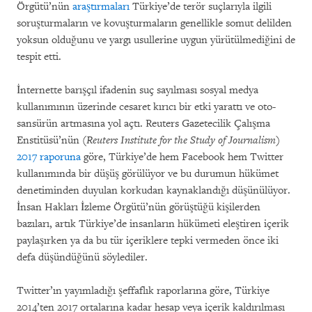
Örgütü’nün
araştırmaları
Türkiye’de terör suçlarıyla ilgili
soruşturmaların ve kovuşturmaların genellikle somut delilden
yoksun olduğunu ve yargı usullerine uygun yürütülmediğini de
tespit etti.
İnternette barışçıl ifadenin suç sayılması sosyal medya
kullanımının üzerinde cesaret kırıcı bir etki yarattı ve oto-
sansürün artmasına yol açtı. Reuters Gazetecilik Çalışma
Enstitüsü’nün (
Reuters Institute for the Study of Journalism
)
2017 raporuna
göre, Türkiye’de hem Facebook hem Twitter
kullanımında bir düşüş görülüyor ve bu durumun hükümet
denetiminden duyulan korkudan kaynaklandığı düşünülüyor.
İnsan Hakları İzleme Örgütü’nün görüştüğü kişilerden
bazıları, artık Türkiye’de insanların hükümeti eleştiren içerik
paylaşırken ya da bu tür içeriklere tepki vermeden önce iki
defa düşündüğünü söylediler.
Twitter’ın yayımladığı şeffaflık raporlarına göre, Türkiye
2014’ten 2017 ortalarına kadar hesap veya içerik kaldırılması