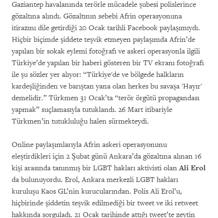
Gaziantep havalanında terörle mücadele şubesi polislerince
gözaltına alındı. Gözaltının sebebi Afrin operasyonuna
itirazını dile getirdiği 20 Ocak tarihli Facebook paylaşımıydı.
Hiçbir biçimde şiddete teşvik etmeyen paylaşımda Afrin’de
yapılan bir sokak eylemi fotoğrafı ve askeri operasyonla ilgili
Türkiye’de yapılan bir haberi gösteren bir TV ekranı fotoğrafı
ile şu sözler yer alıyor: “Türkiye'de ve bölgede halkların
kardeşliğinden ve barıştan yana olan herkes bu savaşa 'Hayır'
demelidir.” Türkmen 31 Ocak’ta “terör örgütü propagandası
yapmak” suçlamasıyla tutuklandı. 26 Mart itibariyle
Türkmen’in tutukluluğu halen sürmekteydi.
Online paylaşımlarıyla Afrin askeri operasyonunu
eleştirdikleri için 2 Şubat günü Ankara’da gözaltına alınan 16
kişi arasında tanınmış bir LGBT hakları aktivisti olan
Ali Erol
da bulunuyordu. Erol, Ankara merkezli LGBT hakları
kuruluşu Kaos GL’nin kurucularından. Polis Ali Erol’u,
hiçbirinde şiddetin teşvik edilmediği bir tweet ve iki retweet
hakkında sorguladı. 21 Ocak tarihinde attığı tweet’te zeytin