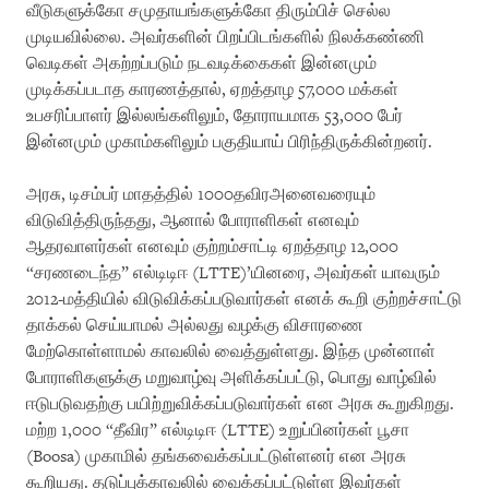
வீடுகளுக்கோ சமுதாயங்களுக்கோ திரும்பிச் செல்ல
முடியவில்லை. அவர்களின் பிறப்பிடங்களில் நிலக்கண்ணி
வெடிகள் அகற்றப்படும் நடவடிக்கைகள் இன்னமும்
முடிக்கப்படாத காரணத்தால், ஏறத்தாழ 57,000 மக்கள்
உபசரிப்பாளர் இல்லங்களிலும், தோராயமாக 53,000 பேர்
இன்னமும் முகாம்களிலும் பகுதியாய் பிரிந்திருக்கின்றனர்.
அரசு, டிசம்பர் மாதத்தில் 1000தவிரஅனைவரையும்
விடுவித்திருந்தது, ஆனால் போராளிகள் எனவும்
ஆதரவாளர்கள் எனவும் குற்றம்சாட்டி ஏறத்தாழ 12,000
“சரணடைந்த” எல்டிடிஈ (LTTE)’யினரை, அவர்கள் யாவரும்
2012-மத்தியில் விடுவிக்கப்படுவார்கள் எனக் கூறி குற்றச்சாட்டு
தாக்கல் செய்யாமல் அல்லது வழக்கு விசாரணை
மேற்கொள்ளாமல் காவலில் வைத்துள்ளது. இந்த முன்னாள்
போராளிகளுக்கு மறுவாழ்வு அளிக்கப்பட்டு, பொது வாழ்வில்
ஈடுபடுவதற்கு பயிற்றுவிக்கப்படுவார்கள் என அரசு கூறுகிறது.
மற்ற 1,000 “தீவிர” எல்டிடிஈ (LTTE) உறுப்பினர்கள் பூசா
(Boosa) முகாமில் தங்கவைக்கப்பட்டுள்ளனர் என அரசு
கூறியது. தடுப்புக்காவலில் வைக்கப்பட்டுள்ள இவர்கள்