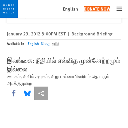
Skip
Skip
Close
Would you like to read this page in English?
✕
English
DONATE NOW
to
to
Open
Yes
No, don't ask again
cookie
main
privacy
content
notice
January 23, 2012 8:00PM EST
|
Background Briefing
Available In
English
සිංහල
தமிழ்
இலங்கை: நீதியில் எவ்வித முன்னேற்றமும்
இல்லை
ஊடகம், சிவில் சமூகம், சிறுபான்மையினரிடம் தொடரும்
அடக்குமுறை
Share this via Facebook
Share this via Bluesky
More sharing options