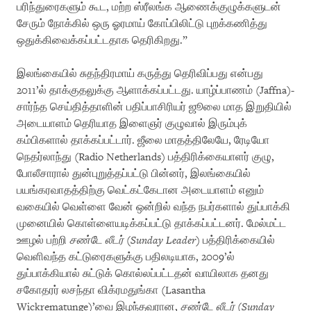
பரிந்துரைகளும் கூட, மற்ற ஸ்ரீலங்க ஆணைக்குழுக்களுடன்
சேரும் நோக்கில் ஒரு ஓரமாய் கோப்பிலிட்டு புறக்கணித்து
ஒதுக்கிவைக்கப்பட்டதாக தெரிகிறது.”
இலங்கையில் சுதந்திரமாய் கருத்து தெரிவிப்பது என்பது
2011’ல் தாக்குதலுக்கு ஆளாக்கப்பட்டது. யாழ்ப்பாணம் (Jaffna)-
சார்ந்த செய்தித்தாளின் பதிப்பாசிரியர் ஜூலை மாத இறுதியில்
அடையாளம் தெரியாத இளைஞர் குழுவால் இரும்புக்
கம்பிகளால் தாக்கப்பட்டார். ஜீலை மாதத்திலேயே, ரேடியோ
நெதர்லாந்து (Radio Netherlands) பத்திரிக்கையாளர் குழு,
போலீசாரால் துன்புறுத்தப்பட்டு பின்னர், இலங்கையில்
பயங்கரவாதத்திற்கு வெட்கட்கேடான அடையாளம் எனும்
வகையில் வெள்ளை வேன் ஒன்றில் வந்த நபர்களால் துப்பாக்கி
முனையில் கொள்ளையடிக்கப்பட்டு தாக்கப்பட்டனர். மேல்மட்ட
ஊழல் பற்றி
சண்டே லீடர்
(
Sunday Leader
) பத்திரிக்கையில்
வெளிவந்த கட்டுரைகளுக்கு பதிலடியாக, 2009’ல்
துப்பாக்கியால் சுட்டுக் கொல்லப்பட்டதன் வாயிலாக தனது
சகோதரர் லசந்தா விக்ரமதுங்கா (Lasantha
Wickrematunge)’வை இழந்தவரான,
சண்டே லீடர்
(
Sunday