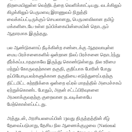
திறமையிலுள்ள வெற்றிடத்தை வெளிக்காட்டியது. வடக்கிலும்
கிழக்கிலும் பெருமளவு இராணுவம் நிறுத்தி
வைக்கப்பட்டிருக்கும் செயலானது, பெருமளவிலான தமிழ்
மக்களிடையே உள்ள நம்பிக்கையின்மையின் தொடரும்
ஆதாரமாக இருந்தது.
பல ஆண்டுகளாய் நீடிக்கின்ற சண்டைக்கு ஆதரவாயுள்ள
மைய பிரச்சனைகளில் ஒன்றான நிலப் பிரச்சனை தொடர்ந்து
தீர்க்கப்படாததாகவே இருந்து கொண்டுள்ளது. நில உரிமை
மற்றும் கோருவதற்கான தகுதி, குறிப்பாக போரின் போது
தப்பியோடியவர்களுக்கான தகுதியை எடுத்துரைப்பதற்கு
திட்டமிட்ட சுற்றறிக்கை ஒன்றை ஏப்ரல் மாதத்தில் அமைச்சகம்
ஏற்றுக்கொண்ட போதும், அதன் சட்டப்பிரிவுகளை
அமலாக்குவதற்கு குறைவான நடவடிக்கையே
மேற்கொள்ளப்பட்டது.
அத்துடன், அரசியலமைப்பின் 13வது திருத்தத்தின் கீழ்
தேவைப்படுமாறு, தேசிய நில ஆணைக்குழுவை (National