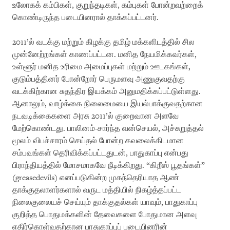
உலோகக் கம்பிகள், குறுந்தடிகள், கம்புகள் போன்றவற்றைக்
கொண்டிருந்த படையினரால் தாக்கப்பட்டனர்.
2011’ல் வடக்கு மற்றும் கிழக்கு தமிழ் மக்களிடத்தில் சில
முன்னேற்றங்கள் காணப்பட்டன. மனித நேயமிக்கவர்கள்,
உள்ளூர் மனித உரிமை அமைப்புகள் மற்றும் ஊடகங்கள்,
குடும்பத்தினர் போன்றோர் பெருமளவு அணுகுவதற்கு
வடக்கிற்கான சுதந்திர இயக்கம் அனுமதிக்கப்பட்டுள்ளது.
ஆனாலும், வாழ்க்கை நிலைமையை இயல்பாக்குவதற்கான
நடவடிக்கைகளை அரசு 2011’ல் குறைவான அளவே
மேற்கொண்டது. பாலினம்-சார்ந்த வன்செயல், அச்சுறுத்தல்
மூலம் விபச்சாரம் செய்தல் போன்ற கவலைக்கிடமான
சம்பவங்கள் தெரிவிக்கப்பட்டதுடன், பாதுகாப்பு என்பது
பிராந்தியத்தில் மோசமாகவே நீடிக்கிறது. “கிறீஸ் பூதங்கள்”
(greasedevils) எனப்படுகின்ற முகந்தெரியாத ஆண்
தாக்குதலாளர்களால் வருட மத்தியில் நிகழ்த்தப்பட்ட
நிலைகுலையச் செய்யும் தாக்குதல்கள் யாவும், பாதுகாப்பு
குறித்த பொதுமக்களின் தேவைகளை போதுமான அளவு
எதிர்கொள்வதற்கான பாதுகாப்புப் படையினரின்