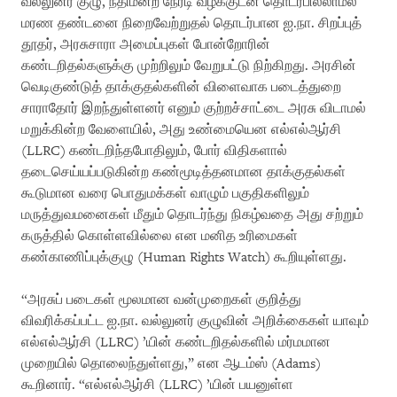
வல்லுனர் குழு, நீதிமன்ற நேரடி வழக்குடன் தொடர்பில்லாமல்
மரண தண்டனை நிறைவேற்றுதல் தொடர்பான ஐ.நா. சிறப்புத்
தூதர், அரசுசாரா அமைப்புகள் போன்றோரின்
கண்டறிதல்களுக்கு முற்றிலும் வேறுபட்டு நிற்கிறது. அரசின்
வெடிகுண்டுத் தாக்குதல்களின் விளைவாக படைத்துறை
சாராதோர் இறந்துள்ளனர் எனும் குற்றச்சாட்டை அரசு விடாமல்
மறுக்கின்ற வேளையில், அது உண்மையென எல்எல்ஆர்சி
(LLRC) கண்டறிந்தபோதிலும், போர் விதிகளால்
தடைசெய்யப்படுகின்ற கண்மூடித்தனமான தாக்குதல்கள்
கூடுமான வரை பொதுமக்கள் வாழும் பகுதிகளிலும்
மருத்துவமனைகள் மீதும் தொடர்ந்து நிகழ்வதை அது சற்றும்
கருத்தில் கொள்ளவில்லை என மனித உரிமைகள்
கண்காணிப்புக்குழு (Human Rights Watch) கூறியுள்ளது.
“அரசுப் படைகள் மூலமான வன்முறைகள் குறித்து
விவரிக்கப்பட்ட ஐ.நா. வல்லுனர் குழுவின் அறிக்கைகள் யாவும்
எல்எல்ஆர்சி (LLRC) ’யின் கண்டறிதல்களில் மர்மமான
முறையில் தொலைந்துள்ளது,” என ஆடம்ஸ் (Adams)
கூறினார். “எல்எல்ஆர்சி (LLRC) ’யின் பயனுள்ள