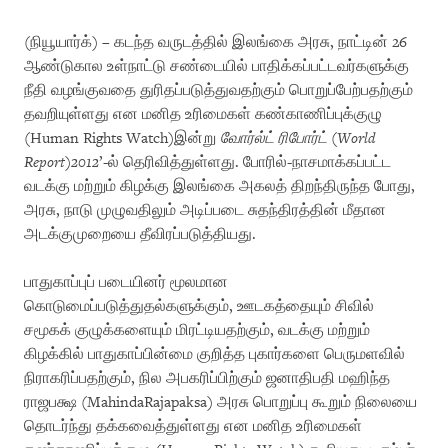
(நியூயார்க்) – கடந்த வருடத்தில் இலங்கை அரசு, நாட்டின் 26
ஆண்டுகால உள்நாட்டு சண்டையில் பாதிக்கப்பட்டவர்களுக்கு
நீதி வழங்குவதை துரிதப்படுத்துவதற்கும் பொறுப்பேற்பதற்கும்
தவறியுள்ளது என மனித உரிமைகள் கண்காணிப்புக்குழு
(Human Rights Watch)இன்று
வோர்ல்ட் ரிபோர்ட்
(
World
Report
)
2012
’-ல் தெரிவித்துள்ளது. போரில்-நாசமாக்கப்பட்ட
வடக்கு மற்றும் கிழக்கு இலங்கை அகலத் திறந்திருந்த போது,
அரசு, நாடு முழுவதிலும் அடிப்படை சுதந்திரத்தின் மீதான
அடக்குமுறையை தீவிரப்படுத்தியது.
பாதுகாப்புப் படையினர் மூலமான
கொடுமைப்படுத்துதல்களுக்கும், ஊடகத்தையும் சிவில்
சமூகக் குழுக்களையும் மிரட்டியதற்கும், வடக்கு மற்றும்
கிழக்கில் பாதுகாப்பின்மை குறித்த புகார்களை பெருமளவில்
நிராகரிப்பதற்கும், நில அபகரிப்பிற்கும் ஜனாதிபதி மஹிந்த
ராஜபக்ஷ (MahindaRajapaksa) அரசு பொறுப்பு கூறும் நிலையை
தொடர்ந்து தக்கவைத்துள்ளது என மனித உரிமைகள்