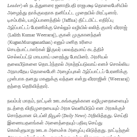
Leader
)-ன் நடத்துனரை ஜனாதிபதி ராஜபக்ஷ தொலைபேசியில்
அழைத்து தாக்குவதாக தனிப்பட்ட முறையில் மிரட்டினார்.
டிசம்பரில், யாழ்ப்பாணத்தில் (Jaffna) திட்டமிட்ட எதிர்ப்பு
ஆர்ப்பாட்டப் பேரணிக்கு செல்லும் வழியில் லலித் குமார் வீரராஜ்
(Lalith Kumar Weeraraj), குகன் முருகானந்தன்
(KuganMuruganathan) எனும் மனித உரிமை
செயற்பாட்டாளர்கள் இருவர் பலவந்தமாய் கடத்திச்
செல்லப்பட்டு மாயமாய் மறைந்து போயினர். அரசியல்
தலையீடுகளை தொடர்ந்தால் அகற்றப்படுவாய் எனச் சொல்லிய
அநாமதேய தொலைபேசி அழைப்புகள் ஆர்ப்பாட்டப் பேரணிக்கு
முன்பாக தனது மகனுக்கு வந்தன என்று வீரராஜின் (Weeraraj)
தந்தை தெரிவித்தார்.
நவம்பர் மாதம், நாட்டின் ஊடகங்களுக்கான வழிமுறைகளையும்
நடத்தை விதிமுறையையும் அரசு வெளியிடும் என அரசுக்குச்
சொந்தமான
டெய்லி நியூஸ்
(
Daily News
) அறிவித்தது. செய்தி
இணையதளங்கள் அனைத்தையும் பதிவு செய்து
கொள்ளுமாறு ஊடக அமைச்சு அழைப்பு விடுத்தது. நாட்டிற்குள்