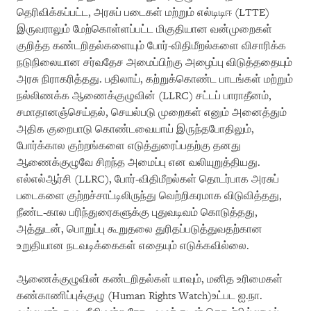
தெரிவிக்கப்பட்ட, அரசுப் படைகள் மற்றும் எல்டிடிஈ (LTTE)
இருவராலும் மேற்கொள்ளப்பட்ட மிகுதியான வன்முறைகள்
குறித்த கண்டறிதல்களையும் போர்-விதிமீறல்களை விசாரிக்க
நடுநிலையான சர்வதேச அமைப்பிற்கு அழைப்பு விடுத்ததையும்
அரசு நிராகரித்தது. பதிலாய், கற்றுக்கொண்ட பாடங்கள் மற்றும்
நல்லிணக்க ஆணைக்குழுவின் (LLRC) சட்டப் பாராதீனம்,
சமாதானஞ்செய்தல், செயல்படு முறைகள் எனும் அனைத்தும்
அதிக குறைபாடு கொண்டவையாய் இருந்தபோதிலும்,
போர்க்கால குற்றங்களை எடுத்துரைப்பதற்கு தனது
ஆணைக்குழுவே சிறந்த அமைப்பு என வலியுறுத்தியது.
எல்எல்ஆர்சி (LLRC), போர்-விதிமீறல்கள் தொடர்பாக அரசுப்
படைகளை குற்றச்சாட்டிலிருந்து வெற்றிகரமாக விடுவித்தது,
நீண்ட-கால பரிந்துரைகளுக்கு புதுவடிவம் கொடுத்தது,
அத்துடன், பொறுப்பு கூறுதலை துரிதப்படுத்துவதற்கான
உறுதியான நடவடிக்கைகள் எதையும் எடுக்கவில்லை.
ஆணைக்குழுவின் கண்டறிதல்கள் யாவும், மனித உரிமைகள்
கண்காணிப்புக்குழு (Human Rights Watch)உட்பட ஐ.நா.