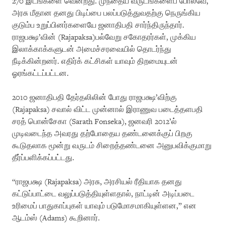
270 இடங்களை வென்றது. முந்தைய வருடங்களைப் போலவே,
அரசு மீதான தனது பிடிப்பை பலப்படுத்துவதற்கு நெருங்கிய
குடும்ப உறுப்பினர்களையே ஜனாதிபதி சார்ந்திருந்தார்.
ராஜபக்ஷ’வின் (Rajapaksa)பல்வேறு சகோதரர்கள், முக்கிய
இலாக்காக்களுடன் அமைச்சரவையில் தொடர்ந்து
நீடிக்கின்றனர். எதிர்க் கட்சிகள் யாவும் திறமையுடன்
ஓரங்கட்டப்பட்டன.
2010 ஜனாதிபதி தேர்தலிலின் போது ராஜபக்ஷ’விற்கு
(Rajapaksa) சவால் விட்ட முன்னால் இராணுவ படைத்தளபதி
சரத் பொன்சேகா (Sarath Fonseka), ஜனவரி 2012’ல்
முடிவடைந்த அவரது தற்போதைய தண்டனைக்குப் பிறகு
கூடுதலாக மூன்று வருடம் சிறைத்தண்டனை அனுபவிக்குமாறு
தீர்ப்பளிக்கப்பட்டது.
“ராஜபக்ஷ (Rajapaksa) அரசு, அரசியல் ரீதியாக தனது
கட்டுப்பாட்டை வலுப்படுத்தியுள்ளதால், நாட்டின் அடிப்படை
உரிமைப் பாதுகாப்புகள் யாவும் படுமோசமாகியுள்ளன,” என
ஆடம்ஸ் (Adams) கூறினார்.