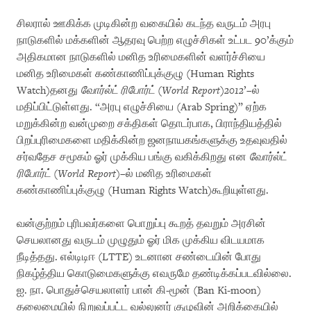
சிலரால் ஊகிக்க முடிகின்ற வகையில் கடந்த வருடம் அரபு
நாடுகளில் மக்களின் ஆதரவு பெற்ற எழுச்சிகள் உட்பட 90’க்கும்
அதிகமான நாடுகளில் மனித உரிமைகளின் வளர்ச்சியை
மனித உரிமைகள் கண்காணிப்புக்குழு (Human Rights
Watch)தனது
வோர்ல்ட் ரிபோர்ட்
(
World Report
)
2012
’–ல்
மதிப்பிட்டுள்ளது. “அரபு எழுச்சியை (Arab Spring)” ஏற்க
மறுக்கின்ற வன்முறை சக்திகள் தொடர்பாக, பிராந்தியத்தில்
பிறப்புரிமைகளை மதிக்கின்ற ஜனநாயகங்களுக்கு உதவுவதில்
சர்வதேச சமூகம் ஓர் முக்கிய பங்கு வகிக்கிறது என
வோர்ல்ட்
ரிபோர்ட்
(
World Report
)–ல் மனித உரிமைகள்
கண்காணிப்புக்குழு (Human Rights Watch)கூறியுள்ளது.
வன்குற்றம் புரிபவர்களை பொறுப்பு கூறத் தவறும் அரசின்
செயலானது வருடம் முழுதும் ஓர் மிக முக்கிய விடயமாக
நீடித்தது. எல்டிடிஈ (LTTE) உடனான சண்டையின் போது
நிகழ்த்திய கொடுமைகளுக்கு எவருமே தண்டிக்கப்படவில்லை.
ஐ. நா. பொதுச்செயலாளர் பான் கி-மூன் (Ban Ki-moon)
தலைமையில் நிறுவப்பட்ட வல்லுனர் குழுவின் அறிக்கையில்