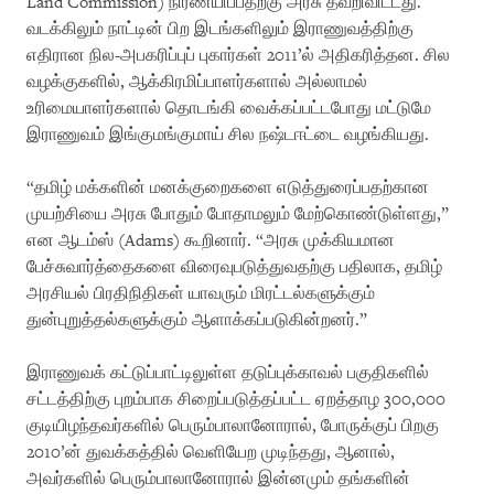
Land Commission) நிர்ணயிப்பதற்கு அரசு தவறிவிட்டது.
வடக்கிலும் நாட்டின் பிற இடங்களிலும் இராணுவத்திற்கு
எதிரான நில-அபகரிப்புப் புகார்கள் 2011’ல் அதிகரித்தன. சில
வழக்குகளில், ஆக்கிரமிப்பாளர்களால் அல்லாமல்
உரிமையாளர்களால் தொடங்கி வைக்கப்பட்டபோது மட்டுமே
இராணுவம் இங்குமங்குமாய் சில நஷ்டஈட்டை வழங்கியது.
“தமிழ் மக்களின் மனக்குறைகளை எடுத்துரைப்பதற்கான
முயற்சியை அரசு போதும் போதாமலும் மேற்கொண்டுள்ளது,”
என ஆடம்ஸ் (Adams) கூறினார். “அரசு முக்கியமான
பேச்சுவார்த்தைகளை விரைவுபடுத்துவதற்கு பதிலாக, தமிழ்
அரசியல் பிரதிநிதிகள் யாவரும் மிரட்டல்களுக்கும்
துன்புறுத்தல்களுக்கும் ஆளாக்கப்படுகின்றனர்.”
இராணுவக் கட்டுப்பாட்டிலுள்ள தடுப்புக்காவல் பகுதிகளில்
சட்டத்திற்கு புறம்பாக சிறைப்படுத்தப்பட்ட ஏறத்தாழ 300,000
குடியிழந்தவர்களில் பெரும்பாலானோரால், போருக்குப் பிறகு
2010’ன் துவக்கத்தில் வெளியேற முடிந்தது, ஆனால்,
அவர்களில் பெரும்பாலானோரால் இன்னமும் தங்களின்