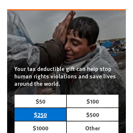
Your tax deductible gift can help stop
human rights violations and save lives
around the world.
$50
$100
$250
$500
$1000
Other