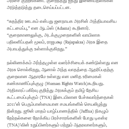
அரசை குற்றங்கண்ட குறைந்தது ஐந்து இணையதளங்கள்
அடுத்தடுத்து தடைசெய்யப்பட்டன.
“சுதந்திர ஊடகம் என்பது ஜனநாயக அரசின் அத்தியாவசிய
கட்டமைப்பு,” என ஆடம்ஸ் (Adams) கூறினார்.
“குறைகாணலுக்கு, அடக்குமுறைகளின் வாயிலாக
பதிலளிப்பதன் மூலம், ராஜபக்ஷ (Rajapaksa) அரசு இதை
அபாயத்துக்கு உள்ளாக்குகிறது.”
நல்லிணக்கம் அர்த்தமுள்ள வளர்ச்சியைக் கண்டுள்ளது என
அரசு சொல்கிறது, ஆனால் அந்த வாதத்தை ஆதரிப்பதற்கு
குறைவான ஆதாரமே உள்ளது என மனித உரிமைகள்
கண்காணிப்புக்குழு (Human Rights Watch)கூறியது.
அதிகாரப் பகிர்வு குறித்து அரசுக்கும் தமிழ் தேசிய
கூட்டமைப்புக்கும் (TNA) இடையிலான பேச்சுவார்த்தைகள்
2011’ன் பெரும்பான்மையான சமயங்களில் செயலிழந்து
நின்றது. ஜூன் மாதம் யாழ்ப்பாணத்தில் (Jaffna) நிகழும்
தேர்தல்களை நோக்கிய பிரச்சாரங்களின் போது டிஎன்ஏ
(TNA)’வின் உறுப்பினர்களும் மற்றும் ஆதரவாளர்களும்,