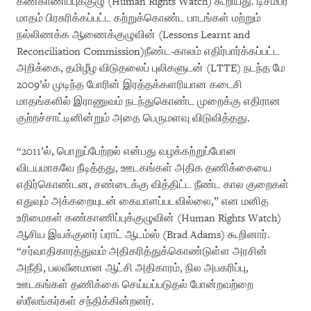
கண்காணிப்புக்குழு (Human Rights Watch) கூறியது. டிசம்பர்
மாதம் பிரசுரிக்கப்பட்ட கற்றுக்கொண்ட பாடங்கள் மற்றும்
நல்லிணக்க ஆணைக்குழுவின் (Lessons Learnt and
Reconciliation Commission)நீண்ட-காலம் எதிர்பார்க்கப்பட்ட
அறிக்கை, தமிழீழ விடுதலைப் புலிகளுடன் (LTTE) நடந்த மே
2009’ல் முடிந்த போரின் இரத்தக்களரியான கடைசி
மாதங்களில் இராணுவம் நடந்துகொண்ட முறைக்கு எதிரான
குற்றச்சாட்டினின்றும் அதை பெருமளவு விடுவித்தது.
“2011’ல், பொறுப்பேற்றல் என்பது வழக்கற்றுப்போன
விடயமாகவே நீடித்தது, ஊடகங்கள் அதிக தணிக்கையை
எதிர்கொண்டன, சண்டைக்கு வித்திட்ட நீண்ட கால குறைகள்
எதுவும் அக்கறையுடன் கையாளப்படவில்லை,” என மனித
உரிமைகள் கண்காணிப்புக்குழுவின் (Human Rights Watch)
ஆசிய இயக்குனர் ப்ராட் ஆடம்ஸ் (Brad Adams) கூறினார்.
“சர்வாதிகாரத்துவம் அதிகரித்துக்கொண்டுள்ள அரசின்
அநீதி, பலவீனமான ஆட்சி அதிகாரம், நில அபகரிப்பு,
ஊடகங்கள் தணிக்கை செய்யப்படுதல் போன்றவற்றை
ஸ்ரீலங்கர்கள் சந்திக்கின்றனர்.